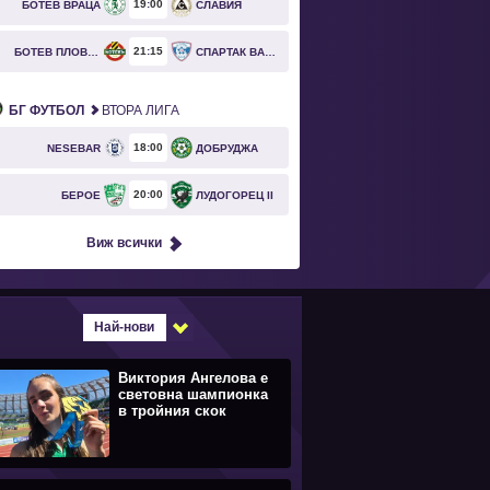
19
00
БОТЕВ ВРАЦА
СЛАВИЯ
21
15
БОТЕВ ПЛОВДИВ
СПАРТАК ВАРНА
БГ ФУТБОЛ
ВТОРА ЛИГА
18
00
NESEBAR
ДОБРУДЖА
20
00
БЕРОЕ
ЛУДОГОРЕЦ II
Виж всички
Най-нови
Виктория Ангелова е
световна шампионка
в тройния скок