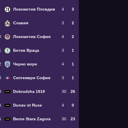
Локомотив Пловдив
4
3
Славия
3
2
0
Локомотив София
4
2
1
Ботев Враца
3
1
2
Черно море
4
1
3
Септември София
3
1
3
Dobrudzha 1919
30
26
4
Dunav ot Ruse
4
0
5
Beroe Stara Zagora
30
23