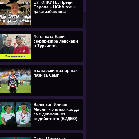
БУТОНКИТЕ: Преди
Европа – ЦСКА взе и
да се забавлява
Легендата Нани
сюрпризира левскари
в Туркистан
Ексклузивно
Български вратар пак
пази за Самп
Валентин Илиев:
Мисля, че няма как да
сме доволни от
съдийството (ВИДЕО)
Соле: Можем да