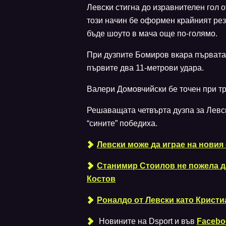
Левски стигна до изравнителен гол 
този начин бе оформен крайният резу
бъде шоуто в мача още по-голямо.
При дузпите Бомиров вкара първата
първите два 11-метрови удара.
Валери Домовчийски бе точен при тр
Решаващата четвърта дузпа за Левс
“сините” победиха.
Левски може да играе на новия
Станимир Стоилов не пожела д
Костов
Роналдо от Левски като Кристи
Новините на Dsport и във
Facebo