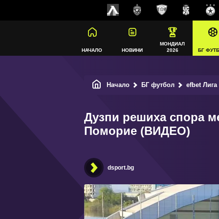
МОНДИАЛ
НАЧАЛО
НОВИНИ
2026
БГ ФУТ
Начало
БГ футбол
efbet Лига
Дузпи решиха спора м
Поморие (ВИДЕО)
dsport.bg