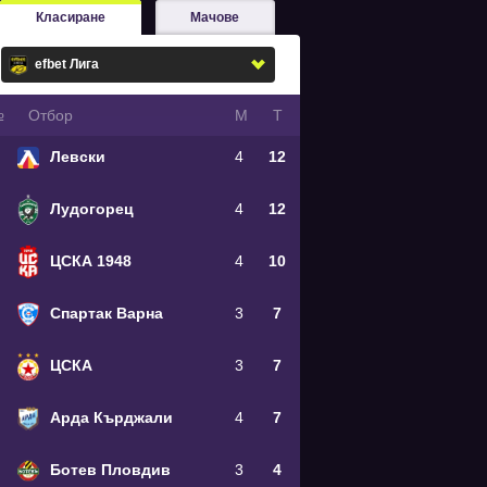
Класиране
Мачове
№
Oтбор
М
Т
Левски
4
12
Лудогорец
4
12
ЦСКА 1948
4
10
Спартак Варна
3
7
ЦСКА
3
7
Арда Кърджали
4
7
Ботев Пловдив
3
4