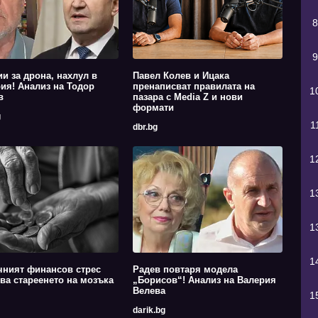
8
9
ии за дрона, нахлул в
Павел Колев и Ицака
ия! Анализ на Тодор
пренаписват правилата на
1
в
пазара с Media Z и нови
формати
g
1
dbr.bg
1
1
1
1
чният финансов стрес
Радев повтаря модела
ва стареенето на мозъка
„Борисов“! Анализ на Валерия
Велева
1
darik.bg