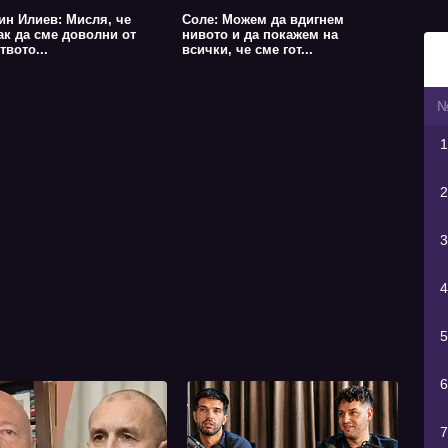
ин Илиев: Мисля, че
Соле: Можем да вдигнем
ак да сме доволни от
нивото и да покажем на
твото...
всички, че сме гот...
1
2
3
4
5
6
7