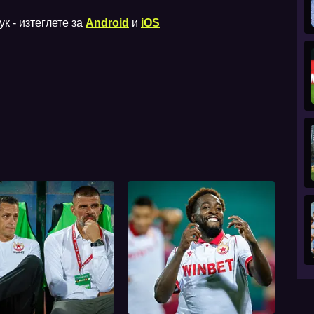
к - изтеглете за
Android
и
iOS