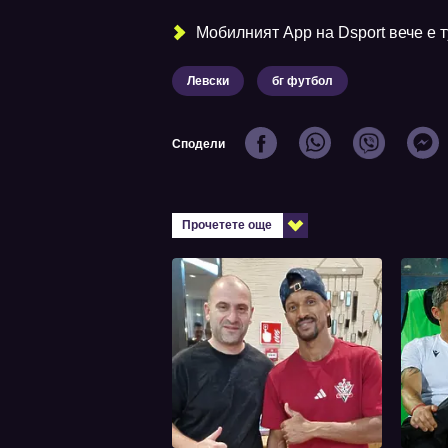
Мобилният Аpp на Dsport вече е ту
Левски
бг футбол
Сподели
Прочетете още