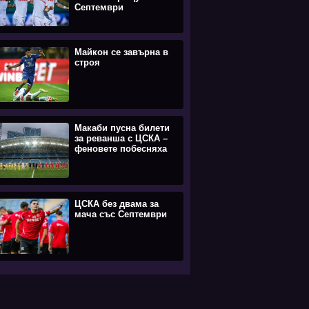
Септември
Майкон се завърна в
строя
Макаби пусна билети
за реванша с ЦСКА –
феновете побесняха
ЦСКА без двама за
мача със Септември