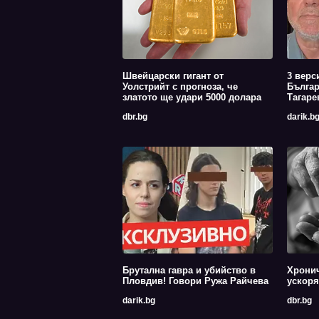
Швейцарски гигант от
3 верс
Уолстрийт с прогноза, че
Българ
златото ще удари 5000 долара
Тагаре
dbr.bg
darik.b
Брутална гавра и убийство в
Хрони
Пловдив! Говори Ружа Райчева
ускоря
darik.bg
dbr.bg