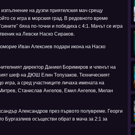
д изпълнение на дузпи приятелския мач срещу
ойто се игра в морския град. В редовното време
"сините" бяха по-точни и победиха с 4:1. Мачът се игра
твеник на Левски Наско Сираков.
Поморие Иван Алексиев подари икона на Наско
лнителният директор Даниел Боримиров и членът на
вият шеф на ДЮШ Елин Топузаков. Техническият
 игра, а сред участниците личаха имената на
итрев, Станислав Ангелов, Емил Ангелов, Милан
ександър Александров през първото полувреме. Георги
о Бургазлиев осъществи обрат в мача за 2:1 за