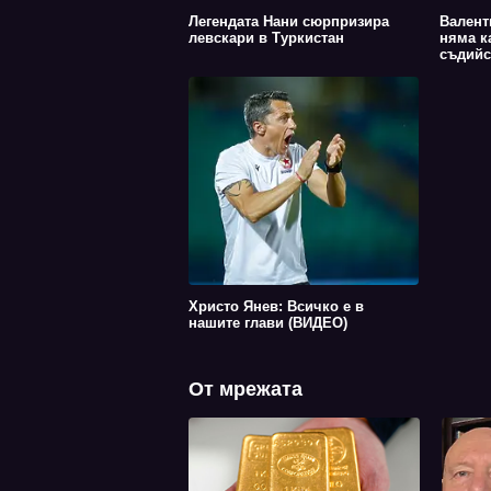
Легендата Нани сюрпризира
Валент
левскари в Туркистан
няма к
съдийс
Христо Янев: Всичко е в
нашите глави (ВИДЕО)
От мрежата