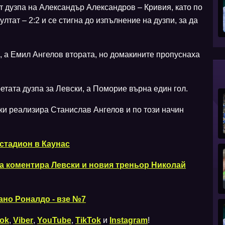
от дузпа на Александър Александров – Кривия, като по
лтат – 2:2 и се стигна до изпълнение на дузпи, за да
, а Емил Ангелов втората, но домакините пропуснаха
етата дузпа за Левски, а Поморие върна един гол.
ки реализира Станислав Ангелов и по този начин
 стадион в Каунас
а коментира Левски и новия треньор Николай
ано Роналдо - взе №7
ok
,
Viber
,
YouTube
,
TikTok
и
Instagram
!