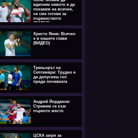
вдигнем нивото и да
покажем на всички,
че сме готови за
първенството
(ВИДЕО)
Христо Янев: Всичко
е в нашите глави
(ВИДЕО)
Треньорът на
Септември: Трудно е
да допуснеш гол
преди почивката
Андрей Йорданов:
Стремим се към
първото място
ЦСКА загря за