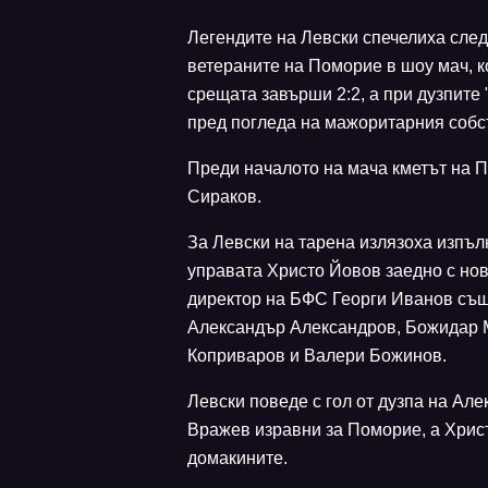
Легендите на Левски спечелиха сле
ветераните на Поморие в шоу мач, к
срещата завърши 2:2, а при дузпите 
пред погледа на мажоритарния собс
Преди началото на мача кметът на 
Сираков.
За Левски на тарена излязоха изпъ
управата Христо Йовов заедно с но
директор на БФС Георги Иванов също
Александър Александров, Божидар М
Коприваров и Валери Божинов.
Левски поведе с гол от дузпа на Ал
Вражев изравни за Поморие, а Христ
домакините.