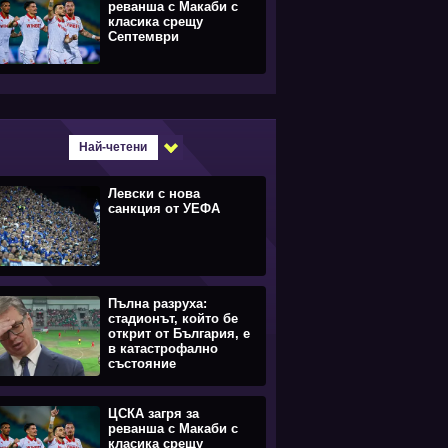
реванша с Макаби с
класика срещу
Септември
Най-четени
Левски с нова
санкция от УЕФА
Пълна разруха:
стадионът, който бе
открит от България, е
в катастрофално
състояние
ЦСКА загря за
реванша с Макаби с
класика срещу