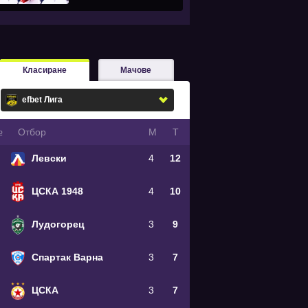
Класиране
Мачове
№
Oтбор
М
Т
Левски
4
12
ЦСКА 1948
4
10
Лудогорец
3
9
Спартак Варна
3
7
ЦСКА
3
7