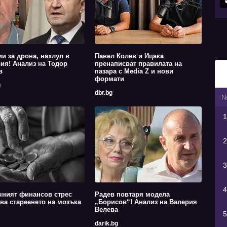
ии за дрона, нахлул в
Павел Колев и Ицака
ия! Анализ на Тодор
пренаписват правилата на
в
пазара с Media Z и нови
формати
g
dbr.bg
1
2
3
4
чният финансов стрес
Радев повтаря модела
ва стареенето на мозъка
„Борисов“! Анализ на Валерия
Велева
5
darik.bg