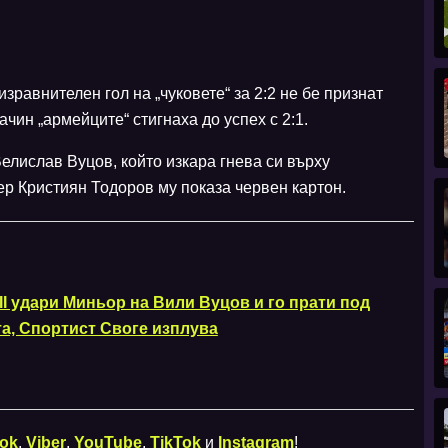
зравнителен гол на „чуковете“ за 2:2 не бе признат
ачин „армейците“ стигнаха до успех с 2:1.
елислав Вуцов, който изкара гнева си върху
ер Кристиян Тодоров му показа червен картон.
II удари Миньор на Вили Вуцов и го прати под
та, Спортист Своге изплува
ok
,
Viber
,
YouTube
,
TikTok
и
Instagram
!