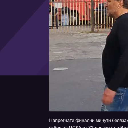
Напрегнати финални минути беляза
отбор на ЦСКА от 32-рия кръг на Вто