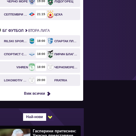
19
00
ЧЕРНО МОРЕ
ЛУДОГОРЕЦ
21
15
СЕПТЕМВРИ СОФИЯ
ЦСКА
БГ ФУТБОЛ
ВТОРА ЛИГА
18
00
RILSKI SPORTIST
СПАРТАК ПЛЕВЕН
18
00
СПОРТИСТ СВОГЕ
ПИРИН БЛАГОЕВГРАД
18
00
VIHREN
ЧЕРНОМОРЕЦ БУРГАС
20
00
LOKOMOTIV GO
FRATRIA
Виж всички
Най-нови
Гасперини притеснен:
Ужасно представяне,