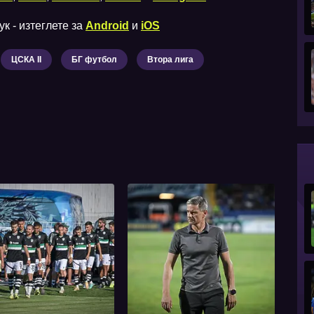
к - изтеглете за
Android
и
iOS
ЦСКА II
БГ футбол
Втора лига