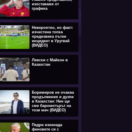
изоставаме от
графика
Невероятно, но факт:
изчистена топка
предизвика пътен
инцидент в Уругвай
(ВИДЕО)
Левски с Майкон в
Казахстан
Боримиров не очаква
продължения и дузпи
в Казахстан: Ние ще
сме барометърът на
този мач (ВИДЕО)
Педри изненада
феновете си с