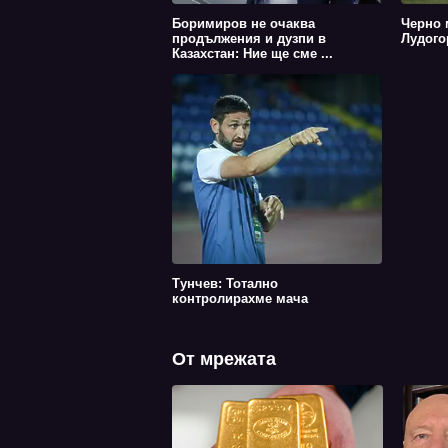
Боримиров не очаква
Черно 
продължения и дузпи в
Лудого
Казахстан: Ние ще сме ...
Тунчев: Тотално
контролирахме мача
От мрежата