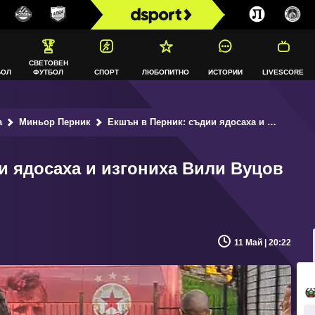
СВЕТОВЕН
БОЛ
ФУТБОЛ
СПОРТ
ЛЮБОПИТНО
ИСТОРИИ
LIVESCORE
а
Миньор Перник
Екшън в Перник: съдии ядосаха и изгониха Вили Вуцов (ВИДЕО)
и ядосаха и изгониха Вили Вуцов
11 Май | 20:22