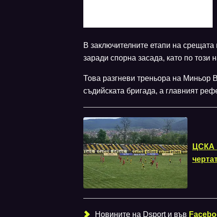
В заключителните етапи на срещата и
заради спорна засада, като по този н
Това разгневи треньора на Миньор В
съдийската бригада, а главният реф
ЦСКА 
черта
Новините на Dsport и във
Facebo