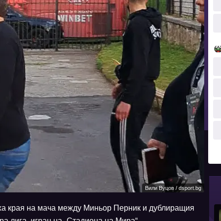
Вили Вуцов / dsport.bg
ха края на мача между Миньор Перник и дублиращия
ра лига, игран на „Стадиона на Мира“.