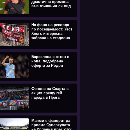
драстична промяна
във външния си вид
На фона на рекорда
по посещаемост: Уест
Хем с интересна
забрана на стадиона
Барселона е готов с
нова, подобрена
оферта за Родри
Фенове на Спарта с
акция срещу гей
парада в Прага
Маями е фаворит да
приеме Суперкупата
на Испания през 2027