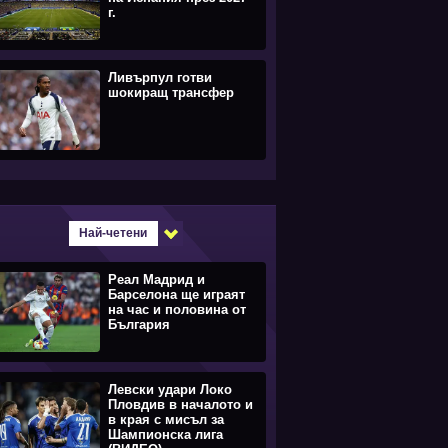
г.
Ливърпул готви
шокиращ трансфер
Най-четени
Реал Мадрид и
Барселона ще играят
на час и половина от
България
Левски удари Локо
Пловдив в началото и
в края с мисъл за
Шампионска лига