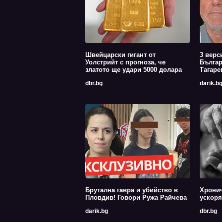
Швейцарски гигант от
3 верс
Уолстрийт с прогноза, че
Българ
златото ще удари 5000 долара
Тагаре
dbr.bg
darik.b
Брутална гавра и убийство в
Хрони
Пловдив! Говори Ружа Райчева
ускоря
darik.bg
dbr.bg