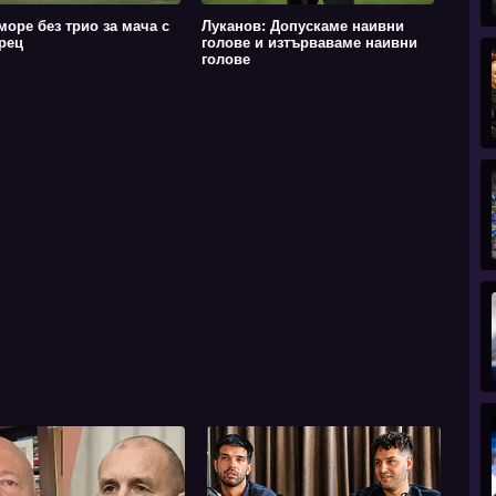
море без трио за мача с
Луканов: Допускаме наивни
рец
голове и изтърваваме наивни
голове