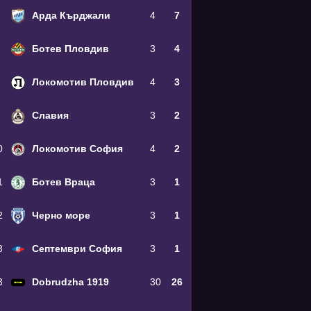
Арда Кърджали
4
7
Ботев Пловдив
3
4
Локомотив Пловдив
4
3
Славия
3
2
0
Локомотив София
4
2
1
Ботев Враца
3
1
2
Черно море
3
1
3
Септември София
3
1
3
Dobrudzha 1919
30
26