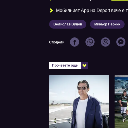
Мобилният Аpp на Dsport вече е ту
Велислав Вуцов
Миньор Перник
Сподели
Прочетете още