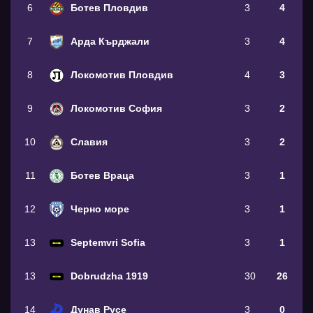
6
Ботев Пловдив
3
4
7
Арда Кърджали
3
4
8
Локомотив Пловдив
4
3
9
Локомотив София
3
2
10
Славия
3
2
11
Ботев Враца
3
1
12
Черно море
3
1
13
Septemvri Sofia
3
1
13
Dobrudzha 1919
30
26
14
Дунав Русе
3
0