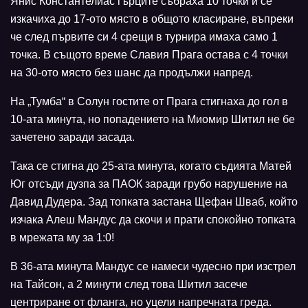
Янис Константелиас гърците събраха 10 точки и се
изкачиха до 17-ото място в общото класиране, въпреки
че след първите си 4 срещи в турнира имаха само 1
точка. В същото време Славия Прага остава с 4 точки
на 30-ото място без шанс да продължи напред.
На „Тумба“ в Солун гостите от Прага стигнаха до гол в
10-ата минута, но попадението на Миомир Шитил не бе
зачетено заради засада.
Така се стигна до 25-ата минута, когато съдията Матей
Юг отсъди дузпа за ПАОК заради грубо нарушение на
Давид Дудера. Зад топката застана Щефан Шваб, който
изчака Алеш Мандус да скочи и прати спокойно топката
в мрежата му за 1:0!
В 36-ата минута Мандус се намеси чудесно при изстрел
на Тайсон, а 2 минути след това Шитил засече
центриране от фланга, но уцели напречната греда.