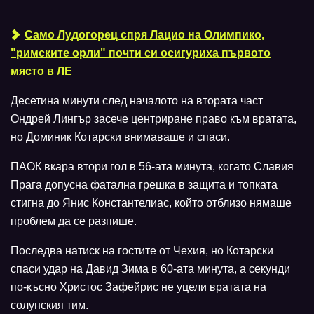
Само Лудогорец спря Лацио на Олимпико,
"римските орли" почти си осигуриха първото
място в ЛЕ
Десетина минути след началото на втората част
Ондрей Лингър засече центриране право към вратата,
но Доминик Котарски внимаваше и спаси.
ПАОК вкара втори гол в 56-ата минута, когато Славия
Прага допусна фатална грешка в защита и топката
стигна до Янис Константелиас, който отблизо нямаше
проблем да се разпише.
Последва натиск на гостите от Чехия, но Котарски
спаси удар на Давид Зима в 60-ата минута, а секунди
по-късно Христос Зафейрис не уцели вратата на
солунския тим.