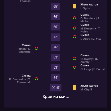
Thomas
Жълт картон
65'
I. Ogbu
Смяна
66'
D. Doudera | S.
Michez
Смяна
66'
M. Konecny | T.
Holes
Смяна
72'
I. Ogbu | D. Fila
Смяна
76'
Taison | S.
Shoretire
Смяна
83'
O. Dorley | O.
Zmrzly
Смяна
83'
O. Lingr | F. Prebsl
Смяна
84'
K. Despodov | T.
Tissoudali
Жълт картон
90+5'
M. Chytil
Край на мача