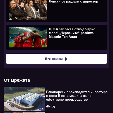
Левски се раздели с директор
ЦСКА заблестя отвъд Черно
море! „Червените“ разбиха
Макаби Тел Авив
Виж всички
От мрежата
Панагюрски производител инвестира
в нова 5-осна машина за по-
ефективно производство
dbr.bg