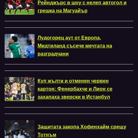
Рейнджърс в шоу с нелеп автогол и
грешка на Магуайър
Лудогорец аут от Европа,
Мидтиланд съсече мечтата на
разградчани
Куп жълти и отменен червен
картон: Фенербахче и Лион се
захапаха зверски в Истанбул
Защитата закопа Хофенхайм срещу
Тотнъм