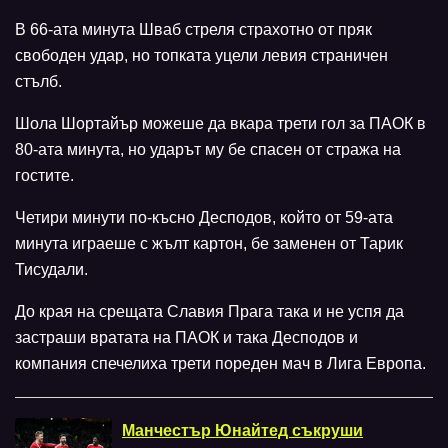
В 66-ата минута Шваб стреля страхотно от пряк
свободен удар, но топката уцели левия страничен
стълб.
Шола Шортайър можеше да вкара трети гол за ПАОК в
80-ата минута, но ударът му бе спасен от стража на
гостите.
Четири минути по-късно Десподов, който от 59-ата
минута играеше с жълт картон, бе заменен от Тарик
Тисудали.
До края на срещата Славия Прага така и не успя да
застраши вратата на ПАОК и така Десподов и
компания спечелиха трети пореден мач в Лига Европа.
Манчестър Юнайтед съкруши