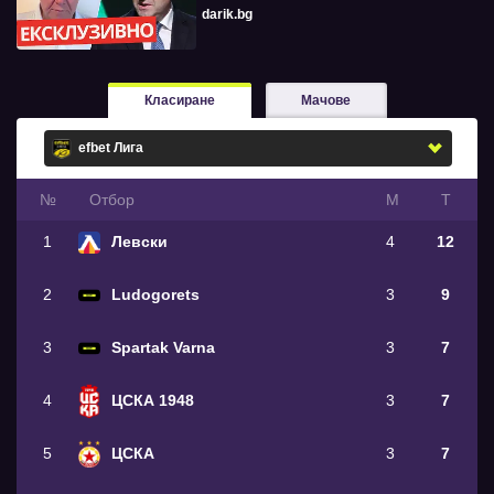
darik.bg
Класиране
Мачове
№
Oтбор
М
Т
1
Левски
4
12
2
Ludogorets
3
9
3
Spartak Varna
3
7
4
ЦСКА 1948
3
7
5
ЦСКА
3
7