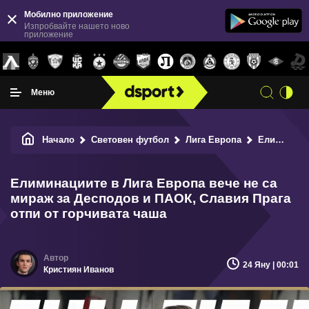
Мобилно приложение
Изпробвайте нашето ново
приложение
Меню
Начало
Световен футбол
Лига Европа
Елиминациите в Лига Европа вече не са мираж за Десподов и ПАОК, Славия Прага отпи от горчивата чаша
Елиминациите в Лига Европа вече не са
мираж за Десподов и ПАОК, Славия Прага
отпи от горчивата чаша
24 Яну | 00:01
Кристиян Иванов