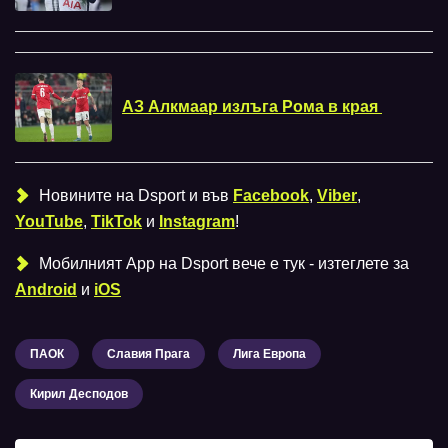
АЗ Алкмаар излъга Рома в края
Новините на Dsport и във
Facebook
,
Viber
,
YouTube
,
TikTok
и
Instagram
!
Мобилният Аpp на Dsport вече е тук - изтеглете за
Android
и
iOS
ПАОК
Славия Прага
Лига Европа
Кирил Десподов