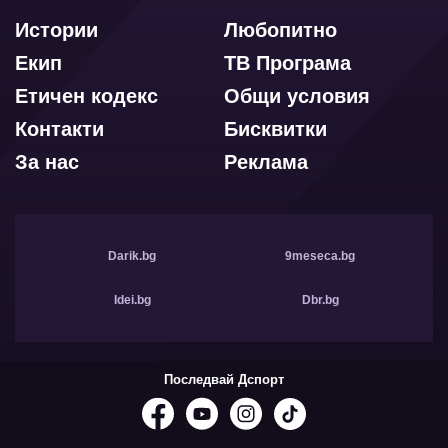
Истории
Любопитно
Екип
ТВ Програма
Етичен кодекс
Общи условия
Контакти
Бисквитки
За нас
Реклама
Darik.bg
9meseca.bg
Idei.bg
Dbr.bg
Последвай Дспорт