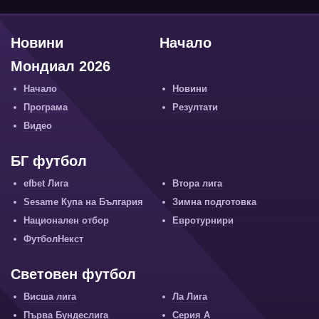
Новини
Начало
Мондиал 2026
Начало
Новини
Програма
Резултати
Видео
БГ футбол
efbet Лига
Втора лига
Sesame Купа на България
Зимна подготовка
Национален отбор
Евротурнири
ФутболНекст
Световен футбол
Висша лига
Ла Лига
Първа Бундеслига
Серия А