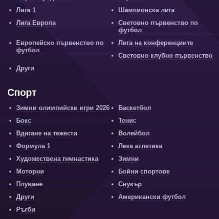
Лига 1
Шампионска лига
Лига Европа
Световно първенство по
футбол
Европейско първенство по
Лига на конференциите
футбол
Световно клубно първенство
Други
Спорт
Зимни олимпийски игри 2026
Баскетбол
Бокс
Тенис
Вдигане на тежести
Волейбол
Формула 1
Лека атлетика
Художествена гимнастика
Зимни
Моторни
Бойни спортове
Плуване
Снукър
Други
Американски футбол
Ръгби