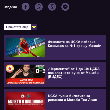
Сподели
Прочетете още
Феновете на ЦСКА избраха
Кошмара за №1 срещу Макаби
„Червените“ от 1 до 10: ЦСКА
взе златното руно от Макаби
(ВИДЕО)
ЦСКА пусна билетите за
реванша с Макаби Тел Авив