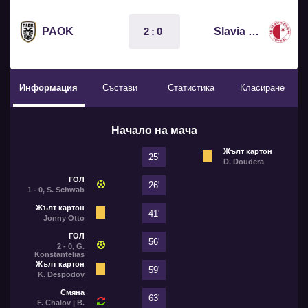
2:0
PAOK
Slavia Prague
Информация
Състави
Статистика
Класиране
Начало на мача
Жълт картон
25'
D. Doudera
ГОЛ
26'
1 - 0, S. Schwab
Жълт картон
41'
Jonny Otto
ГОЛ
56'
2 - 0, G.
Konstantelias
Жълт картон
59'
K. Despodov
Смяна
63'
F. Chalov | B.