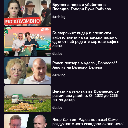
Брутална гавра и убийство в
Пловдив! Говори Ружа Райчева
darik.bg
Българският лидер в спешълти
кафето влиза на китайския пазар с
едни от най-редките сортове кафе в
света
dbr.bg
Радев повтаря модела „Борисов“!
Анализ на Валерия Велева
darik.bg
Цената на земята във Врачанско се
разминава двойно: От 1022 до 2286
лв. за декар
dbr.bg
Явор Дачков: Радев не лъже! Само
раздухват много скандали около него!