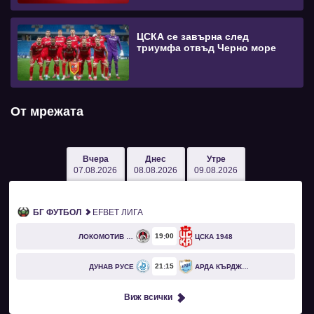
ЦСКА се завърна след
триумфа отвъд Черно море
От мрежата
Вчера
Днес
Утре
07.08.2026
08.08.2026
09.08.2026
БГ ФУТБОЛ
EFBET ЛИГА
19
00
ЛОКОМОТИВ СОФИЯ
ЦСКА 1948
21
15
ДУНАВ РУСЕ
АРДА КЪРДЖАЛИ
Виж всички