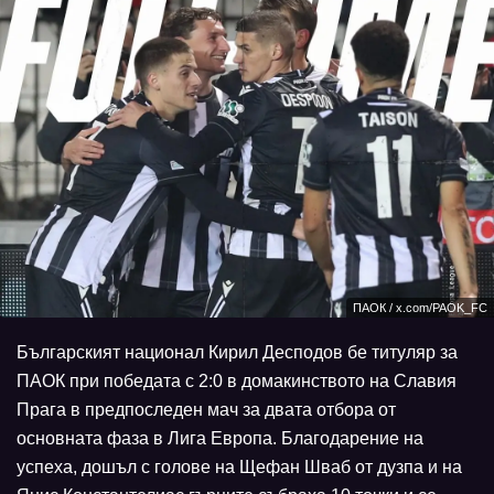
ПАОК / x.com/PAOK_FC
Българският национал Кирил Десподов бе титуляр за
ПАОК при победата с 2:0 в домакинството на Славия
Прага в предпоследен мач за двата отбора от
основната фаза в Лига Европа. Благодарение на
успеха, дошъл с голове на Щефан Шваб от дузпа и на