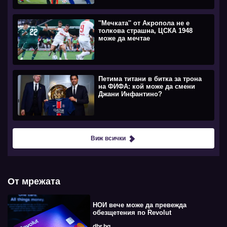
''Мечката'' от Акропола не е
толкова страшна, ЦСКА 1948
може да мечтае
Петима титани в битка за трона
на ФИФА: кой може да смени
Джани Инфантино?
Виж всички
От мрежата
НОИ вече може да превежда
обезщетения по Revolut
dbr.bg