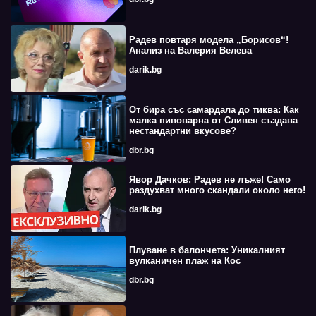
Радев повтаря модела „Борисов“!
Анализ на Валерия Велева
darik.bg
От бира със самардала до тиква: Как
малка пивоварна от Сливен създава
нестандартни вкусове?
dbr.bg
Явор Дачков: Радев не лъже! Само
раздухват много скандали около него!
darik.bg
Плуване в балончета: Уникалният
вулканичен плаж на Кос
dbr.bg