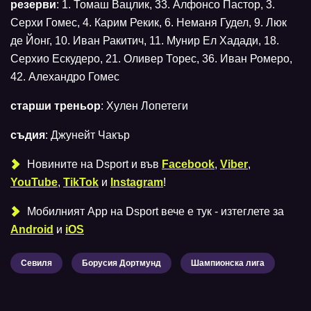
резерви
: 1. Томаш Вацлик, 33. Алфонсо Пастор, 3.
Серхи Гомес, 4. Карим Рекик, 6. Неманя Гудел, 9. Люк
де Йонг, 10. Иван Ракитич, 11. Мунир Ел Хадади, 18.
Серхио Ескудеро, 21. Оливер Торес, 36. Иван Ромеро,
42. Алехандро Гомес
старши треньор
: Хулен Лопетеги
съдия
: Джунейт Чакър
Новините на Dsport и във
Facebook
,
Viber
,
YouTube
,
TikTok
и
Instagram
!
Мобилният Аpp на Dsport вече е тук - изтеглете за
Android
и
iOS
Севиля
Борусия Дортмунд
Шампионска лига