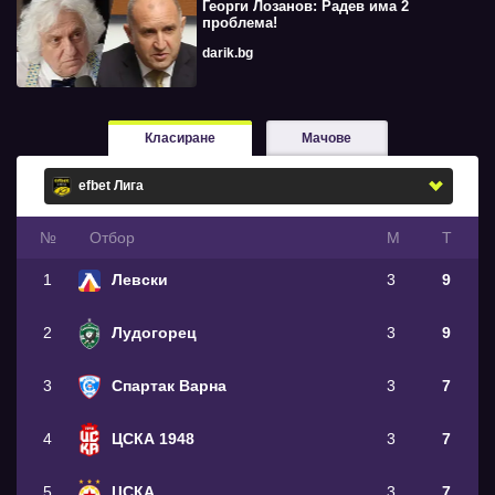
Георги Лозанов: Радев има 2
проблема!
darik.bg
Класиране
Мачове
№
Oтбор
М
Т
1
Левски
3
9
2
Лудогорец
3
9
3
Спартак Варна
3
7
4
ЦСКА 1948
3
7
5
ЦСКА
3
7