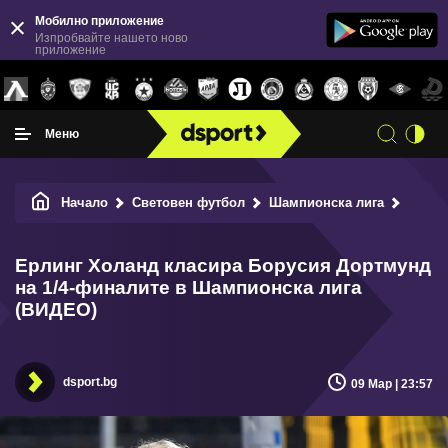
Мобилно приложение
Изпробвайте нашето ново
приложение
Меню
Начало
Световен футбол
Шампионска лига
Ерлинг
Ерлинг Холанд класира Борусия Дортмунд
на 1/4-финалите в Шампионска лига
(ВИДЕО)
dsport.bg
09 Мар | 23:57