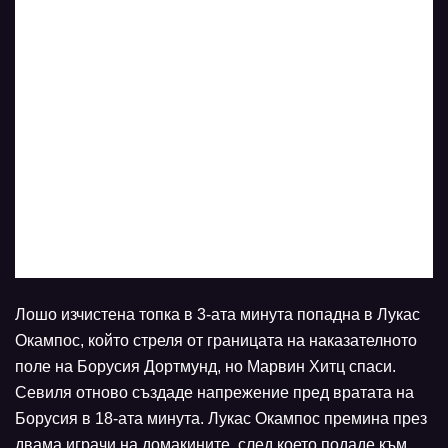
Лошо изчистена топка в 3-ата минута попадна в Лукас
Окампос, който стреля от границата на наказателното
поле на Борусия Дортмунд, но Марвин Хитц спаси.
Севиля отново създаде напрежение пред вратата на
Борусия в 18-ата минута. Лукас Окампос премина през
двама играчи на домакините, след което подаде към