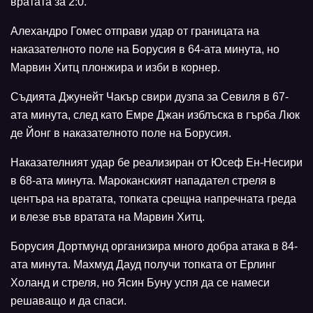
вратата за 2:0.
Алехандро Гомес отправи удар от границата на
наказателното поле на Борусия в 64-ата минута, но
Марвин Хитц плонжира и изби в корнер.
Съдията Джунейт Чакър свири дузпа за Севиля в 67-
ата минута, след като Емре Джан изблъска в гърба Люк
де Йонг в наказателното поле на Борусия.
Наказателният удар бе реализиран от Юсеф Ен-Несири
в 68-ата минута. Мароканският нападател стреля в
центъра на вратата, топката срещна напречната греда
и влезе във вратата на Марвин Хитц.
Борусия Дортмунд организира много добра атака в 84-
ата минута. Махмуд Дауд получи топката от Ерлинг
Холанд и стреля, но Ясин Буну успя да се намеси
решаващо и да спаси.