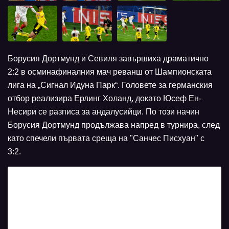
Борусия Дортмунд и Севиля завършиха драмaтично
2:2 в осминафиналния мач реванш от Шампионската
лига на „Сигнал Идуна Парк“. Головете за германския
отбор реализира Ерлинг Холанд, докато Юсеф Ен-
Несири се разписа за андалусийци. По този начин
Борусия Дортмунд продължава напред в турнира, след
като спечели първата среща на "Санчес Писхуан" с
3:2.