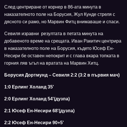
След центриране от корнер в 86-ата минута в
наказателното поле на Борусия, Жул Кунде стреля с
дясното си рамо, но Марвин Фитц внимаваше и спаси.
Севиля изравни резултата в петата минута на
добавеното време на срещата. Иван Ракитич центрира
в наказателното поле на Борусия, където Юсеф Ен-
Несири бе оставен непокрит и с глава вкара топката в
горния ляв ъгъл на вратата на Марвин Хитц.
Борусия Дортмунд – Севиля 2:2 (3:2 в първия мач)
1:0 Ерлинг Холанд 35'
2:0 Ерлинг Холанд 54'(дузпа)
2:1 Юсеф Ен-Несири 68'(дузпа)
2:2 Юсеф Ен-Несири 90+5'