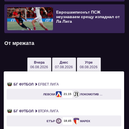
Еврошампионът ПСЖ
неузнаваем срещу изпаднал от
Ла Лига
От мрежата
Вчера
Днес
Утре
06.08.2026
07.08.2026
08.08.2026
БГ ФУТБОЛ
EFBET ЛИГА
21
15
ЛЕВСКИ
ЛОКОМОТИВ ПЛОВДИВ
БГ ФУТБОЛ
ВТОРА ЛИГА
18
45
ЕТЪР
МАРЕК