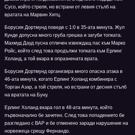
Сусо, който стреля, но встрани от левия стълб на
вратата на Марвин Хитц.
Борусия Дортмунд поведе с 1:0 в 35-ата минута. Жул
Кунде допусна много груба грешка и загуби топката.
Махмуд Дауд пусна отличен извеждащ пас към Марко
Ройс, който след това продължи топката към Ерлинг
Холанд, а той вкара в опразнената врата.
Борусия Дортмунд организира много опасна атака в
46-ата минута, когато Ерлинг Холанд комбинира с
Торган Азар, а той стреля, но встрани от десния стълб
на вратата на Буну.
Ерлинг Холанд вкара гол в 48-ата минута, който
първоначално бе зачетен. След това попадението бе
разгледано с ВАР и бе отменено заради нарушение на
норвежеца срещу Фернандо.