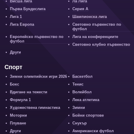
Висша лига
Ла Лига
Първа Бундеслига
Серия А
Лига 1
Шампионска лига
Лига Европа
Световно първенство по
футбол
Европейско първенство по
Лига на конференциите
футбол
Световно клубно първенство
Други
Спорт
Зимни олимпийски игри 2026
Баскетбол
Бокс
Тенис
Вдигане на тежести
Волейбол
Формула 1
Лека атлетика
Художествена гимнастика
Зимни
Моторни
Бойни спортове
Плуване
Снукър
Други
Американски футбол