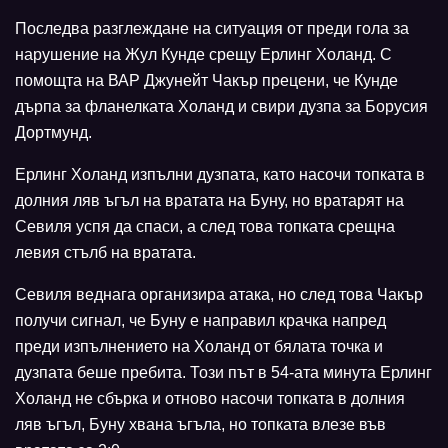
Последва разглеждане на ситуация от преди гола за
нарушение на Жул Кунде срещу Ерлинг Холанд. С
помощта на ВАР Джунейт Чакър прецени, че Кунде
дърпа за фланелката Холанд и свири дузпа за Борусия
Дортмунд.
Ерлинг Холанд изпълни дузпата, като насочи топката в
долния ляв ъгъл на вратата на Буну, но вратарят на
Севиля успя да спаси, а след това топката срещна
левия стълб на вратата.
Севиля веднага организира атака, но след това Чакър
получи сигнал, че Буну е направил крачка напред
преди изпълнението на Холанд от бялата точка и
дузпата беше пребита. Този път в 54-ата минута Ерлинг
Холанд не сбърка и отново насочи топката в долния
ляв ъгъл, Буну хвана ъгъла, но топката влезе във