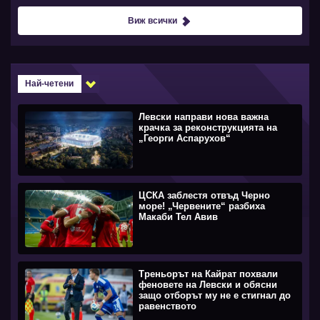
Виж всички
Най-четени
Левски направи нова важна
крачка за реконструкцията на
„Георги Аспарухов“
ЦСКА заблестя отвъд Черно
море! „Червените“ разбиха
Макаби Тел Авив
Треньорът на Кайрат похвали
феновете на Левски и обясни
защо отборът му не е стигнал до
равенството