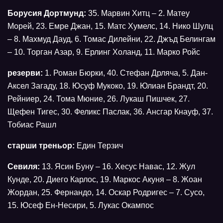
Борусия Дортмунд:
35. Марвин Хитц – 2. Матеу
Морей, 23. Емре Джан, 15. Матс Хумелс, 14. Нико Шулц
– 8. Махмуд Дауд, 6. Томас Дилейни, 22. Джъд Белингам
– 10. Торган Азар, 9. Ерлинг Холанд, 11. Марко Ройс
резерви:
1. Роман Бюрки, 40. Стефан Дрляча, 5. Дан-
Аксел Загаду, 18. Юсуф Мукоко, 19. Юлиан Брандт, 20.
Рейниер, 24. Тома Мюние, 26. Лукаш Пишчек, 27.
Щефен Тигес, 30. Феликс Паслак, 36. Ансгар Кнауф, 37.
Тобиас Рашл
старши треньор:
Един Терзич
Севиля:
13. Ясин Буну – 16. Хесус Навас, 12. Жул
Кунде, 20. Диего Карлос, 19. Маркос Акуня – 8. Жоан
Жордан, 25. Фернандо, 14. Оскар Родригес – 7. Сусо,
15. Юсеф Ен-Несири, 5. Лукас Окампос