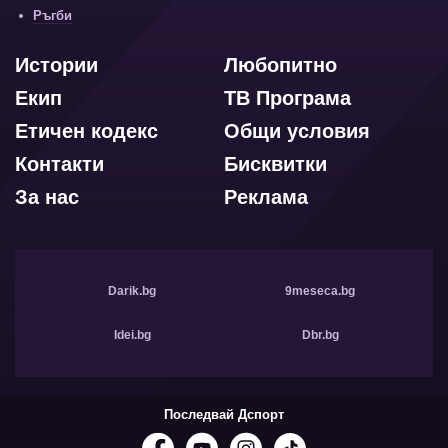
Ръгби
Истории
Любопитно
Екип
ТВ Програма
Етичен кодекс
Общи условия
Контакти
Бисквитки
За нас
Реклама
Darik.bg
9meseca.bg
Idei.bg
Dbr.bg
Последвай Дспорт