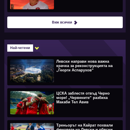
Виж всички
Най-четени
Левски направи нова важна
крачка за реконструкцията на
„Георги Аспарухов“
ЦСКА заблестя отвъд Черно
море! „Червените“ разбиха
Макаби Тел Авив
Треньорът на Кайрат похвали
феновете на Левски и обясни