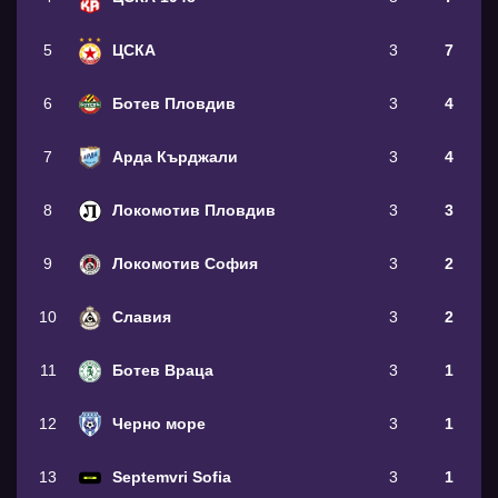
5
ЦСКА
3
7
6
Ботев Пловдив
3
4
7
Арда Кърджали
3
4
8
Локомотив Пловдив
3
3
9
Локомотив София
3
2
10
Славия
3
2
11
Ботев Враца
3
1
12
Черно море
3
1
13
Septemvri Sofia
3
1