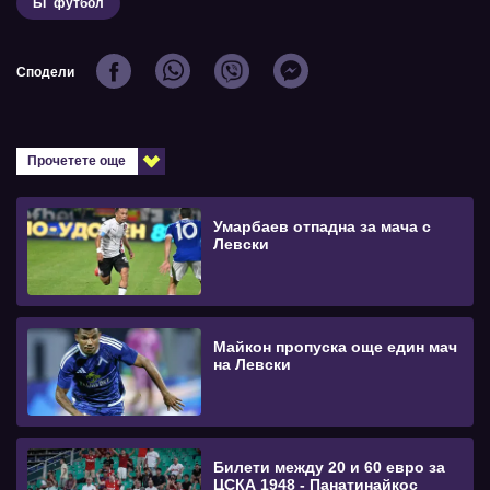
БГ футбол
Сподели
Прочетете още
Умарбаев отпадна за мача с
Левски
Майкон пропуска още един мач
на Левски
Билети между 20 и 60 евро за
ЦСКА 1948 - Панатинайкос