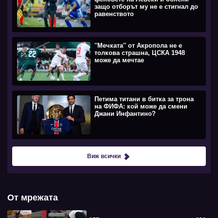
защо отборът му не е стигнал до
равенството
''Мечката'' от Акропола не е
толкова страшна, ЦСКА 1948
може да мечтае
Петима титани в битка за трона
на ФИФА: кой може да смени
Джани Инфантино?
Виж всички
От мрежата