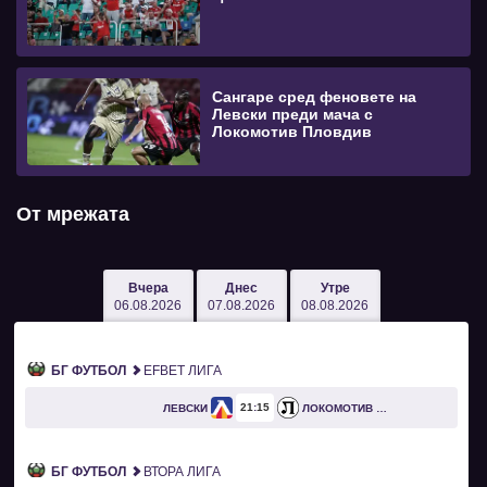
Сангаре сред феновете на
Левски преди мача с
Локомотив Пловдив
От мрежата
Вчера
Днес
Утре
06.08.2026
07.08.2026
08.08.2026
БГ ФУТБОЛ
EFBET ЛИГА
21
15
ЛЕВСКИ
ЛОКОМОТИВ ПЛОВДИВ
БГ ФУТБОЛ
ВТОРА ЛИГА