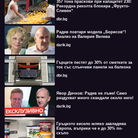
357 тона праскови при капацитет 230:
Рекордна реколта блокира „Фрукто-
Сливен“
dbr.bg
Радев повтаря модела „Борисов“!
Анализ на Валерия Велева
darik.bg
Гърците пестят до 30% от сметките за
ток със слънчеви панели на балкона
dbr.bg
Явор Дачков: Радев не лъже! Само
раздухват много скандали около него!
darik.bg
Гръцкото кисело мляко завладява
Европа, въпреки че е до 30% по-
скъпо