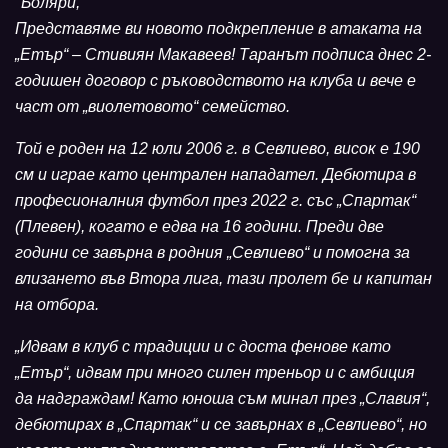
"Боляри,
Представяме ви новото подкрепление в атаката на
„Етър“ – Стивиян Макавеев! Таранът подписа днес 2-
годишен договор с ръководството на клуба и вече е
част от „виолетовото“ семейство.
Той е роден на 12 юли 2006 г. в Севлиево, висок е 190
см и играе като централен нападател. Дебютира в
професионалния футбол през 2022 г. със „Спартак“
(Плевен), когато е едва на 16 години. Преди две
години се завърна в родния „Севлиево“ и помогна за
влизането във Втора лига, тази пролет бе и капитан
на отбора.
„Идвам в клуб с традиции и с доста фенове като
„Етър“, идвам при много силен треньор и с амбиция
да надграждам! Като юноша съм минал през „Славия“,
дебютирах в „Спартак“ и се завърнах в „Севлиево“, но