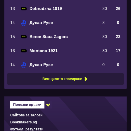
13
Dobrudzha 1919
30
26
14
Дунав Русе
3
0
15
Beroe Stara Zagora
30
23
16
Montana 1921
30
17
14
Дунав Русе
0
0
Виж цялото класиране
Полезни връзки
Сайтове за залози
Bookmakers.bg
Футбол: резултати