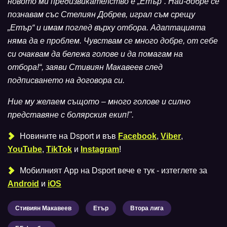
новото ми предизвикателство е „Етър“. Най-добре се
познавам със Стелиян Добрев, играл съм срещу
„Етър“ и имам поглед върху отбора. Адаптацията
няма да е проблем. Чувствам се много добре, от себе
си очаквам да бележа голове и да помагам на
отбора!“, заяви Стивиян Макавеев след
подписването на договора си.
Ние му желаем същото – много голове и силно
представяне с болярския екип!".
Новините на Dsport и във
Facebook
,
Viber
,
YouTube
,
TikTok
и
Instagram
!
Мобилният Аpp на Dsport вече е тук - изтеглете за
Android
и
iOS
Стивиян Макавеев
Етър
Втора лига