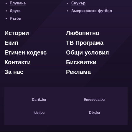
Плуване
Снукър
Други
Американски футбол
Ръгби
Истории
Любопитно
Екип
ТВ Програма
Етичен кодекс
Общи условия
Контакти
Бисквитки
За нас
Реклама
Darik.bg
9meseca.bg
Idei.bg
Dbr.bg