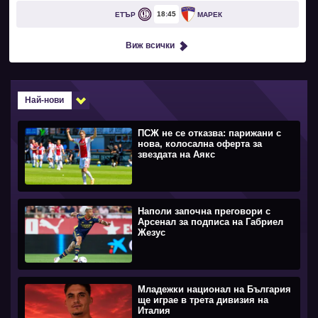
18
45
ЕТЪР
МАРЕК
Виж всички
Най-нови
ПСЖ не се отказва: парижани с
нова, колосална оферта за
звездата на Аякс
Наполи започна преговори с
Арсенал за подписа на Габриел
Жезус
Младежки национал на България
ще играе в трета дивизия на
Италия