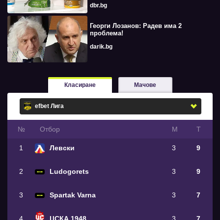
dbr.bg
Георги Лозанов: Радев има 2
проблема!
darik.bg
Класиране
Мачове
№
Oтбор
М
Т
1
Левски
3
9
2
Ludogorets
3
9
3
Spartak Varna
3
7
4
ЦСКА 1948
3
7