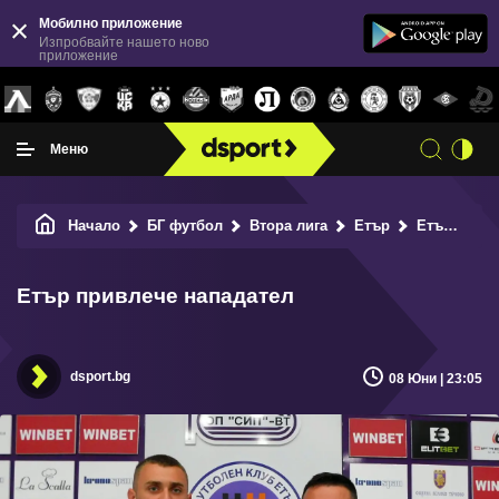
Мобилно приложение
Изпробвайте нашето ново
приложение
Меню
Начало
БГ футбол
Втора лига
Етър
Етър привлече нападател
Етър привлече нападател
dsport.bg
08 Юни | 23:05