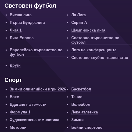
Световен футбол
Висша лига
Ла Лига
Първа Бундеслига
Серия А
Лига 1
Шампионска лига
Лига Европа
Световно първенство по
футбол
Европейско първенство по
Лига на конференциите
футбол
Световно клубно първенство
Други
Спорт
Зимни олимпийски игри 2026
Баскетбол
Бокс
Тенис
Вдигане на тежести
Волейбол
Формула 1
Лека атлетика
Художествена гимнастика
Зимни
Моторни
Бойни спортове