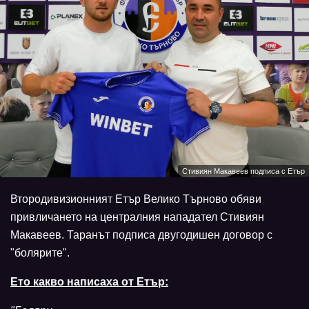
Стивиян Макавеев подписа с Етър
Втородивизионният Етър Велико Търново обяви
привличането на централния нападател Стивиян
Макавеев. Таранът подписа двугодишен договор с
"болярите".
Ето какво написаха от Етър: