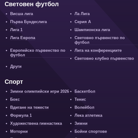
Световен футбол
Висша лига
Ла Лига
Първа Бундеслига
Серия А
Лига 1
Шампионска лига
Лига Европа
Световно първенство по
футбол
Европейско първенство по
Лига на конференциите
футбол
Световно клубно първенство
Други
Спорт
Зимни олимпийски игри 2026
Баскетбол
Бокс
Тенис
Вдигане на тежести
Волейбол
Формула 1
Лека атлетика
Художествена гимнастика
Зимни
Моторни
Бойни спортове