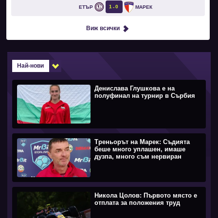
1
0
ЕТЪР
МАРЕК
Виж всички
Най-нови
Денислава Глушкова е на
полуфинал на турнир в Сърбия
Треньорът на Марек: Съдията
беше много уплашен, имаше
дузпа, много съм нервиран
Никола Цолов: Първото място е
отплата за положения труд