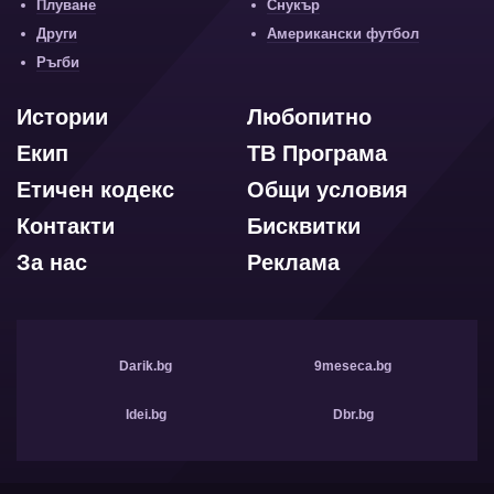
Плуване
Снукър
Други
Американски футбол
Ръгби
Истории
Любопитно
Екип
ТВ Програма
Етичен кодекс
Общи условия
Контакти
Бисквитки
За нас
Реклама
Darik.bg
9meseca.bg
Idei.bg
Dbr.bg