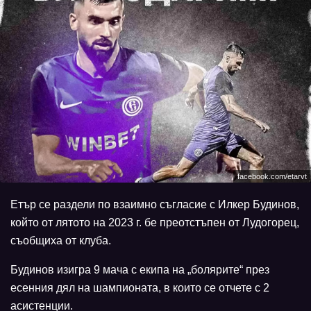
facebook.com/etarvt
Етър се раздели по взаимно съгласие с Илкер Будинов,
който от лятото на 2023 г. бе преотстъпен от Лудогорец,
съобщиха от клуба.
Будинов изигра 9 мача с екипа на „болярите“ през
есенния дял на шампионата, в които се отчете с 2
асистенции.