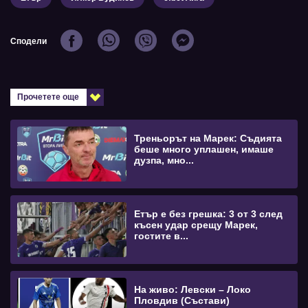
Сподели
Прочетете още
Треньорът на Марек: Съдията
беше много уплашен, имаше
дузпа, мно...
Етър е без грешка: 3 от 3 след
късен удар срещу Марек,
гостите в...
На живо: Левски – Локо
Пловдив (Състави)