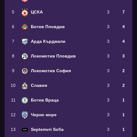
5
ЦСКА
3
7
6
Ботев Пловдив
3
4
7
Арда Кърджали
3
4
8
Локомотив Пловдив
3
3
9
Локомотив София
3
2
10
Славия
3
2
11
Ботев Враца
3
1
12
Черно море
3
1
13
Septemvri Sofia
3
1