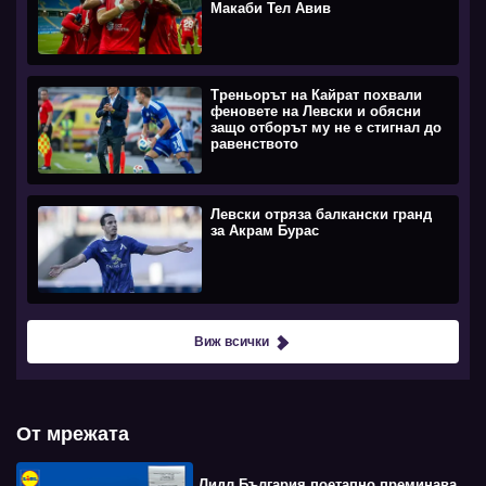
Макаби Тел Авив
Треньорът на Кайрат похвали
феновете на Левски и обясни
защо отборът му не е стигнал до
равенството
Левски отряза балкански гранд
за Акрам Бурас
Виж всички
От мрежата
Лидл България поетапно преминава