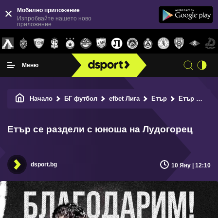
Мобилно приложение
Изпробвайте нашето ново
приложение
Меню
Начало
БГ футбол
efbet Лига
Етър
Етър се раздели с юноша на Лудогорец
Етър се раздели с юноша на Лудогорец
dsport.bg
10 Яну | 12:10