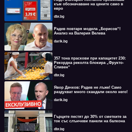
към обозначаване на цените само в
евро
dbr.bg
Радев повтаря модела „Борисов“!
Анализ на Валерия Велева
darik.bg
357 тона праскови при капацитет 230:
Рекордна реколта блокира „Фрукто-
Сливен“
dbr.bg
Явор Дачков: Радев не лъже! Само
раздухват много скандали около него!
darik.bg
Гърците пестят до 30% от сметките за
ток със слънчеви панели на балкона
dbr.bg