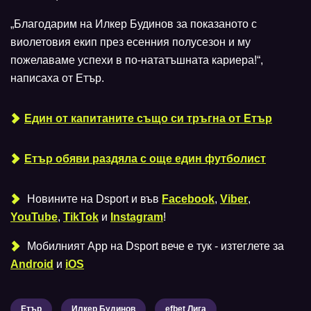
„Благодарим на Илкер Будинов за показаното с
виолетовия екип през есенния полусезон и му
пожелаваме успехи в по-нататъшната кариера!“,
написаха от Етър.
Eдин от капитаните също си тръгна от Етър
Етър обяви раздяла с още един футболист
Новините на Dsport и във
Facebook
,
Viber
,
YouTube
,
TikTok
и
Instagram
!
Мобилният Аpp на Dsport вече е тук - изтеглете за
Android
и
iOS
Етър
Илкер Будинов
efbet Лига