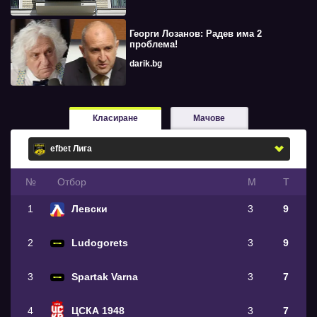
Георги Лозанов: Радев има 2
проблема!
darik.bg
Класиране
Мачове
№
Oтбор
М
Т
1
Левски
3
9
2
Ludogorets
3
9
3
Spartak Varna
3
7
4
ЦСКА 1948
3
7