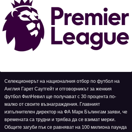
Селекционерът на националния отбор по футбол на
Англия Гарет Саутгейт и отговорникът за женкия
футбол ФилНевил ще получават с 30 процента по-
малко от своите възнаграждения. Главният
изпълнителен директор на ФА Марк Бълингам заяви, че
времената са трудни и трябва да се взимат мерки.
Общите загуби пък се равняват на 100 милиона паунда