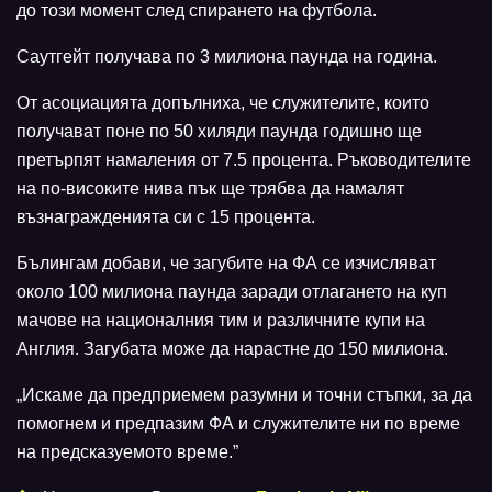
до този момент след спирането на футбола.
Саутгейт получава по 3 милиона паунда на година.
От асоциацията допълниха, че служителите, които
получават поне по 50 хиляди паунда годишно ще
претърпят намаления от 7.5 процента. Ръководителите
на по-високите нива пък ще трябва да намалят
възнагражденията си с 15 процента.
Бълингам добави, че загубите на ФА се изчисляват
около 100 милиона паунда заради отлагането на куп
мачове на националния тим и различните купи на
Англия. Загубата може да нарастне до 150 милиона.
„Искаме да предприемем разумни и точни стъпки, за да
помогнем и предпазим ФА и служителите ни по време
на предсказуемото време.”