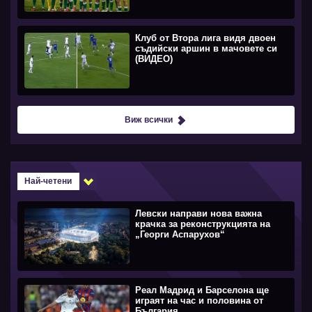
Клуб от Втора лига видя двоен
съдийски аршин в мачовете си
(ВИДЕО)
Виж всички
Най-четени
Левски направи нова важна
крачка за реконструкцията на
„Георги Аспарухов“
Реал Мадрид и Барселона ще
играят на час и половина от
България