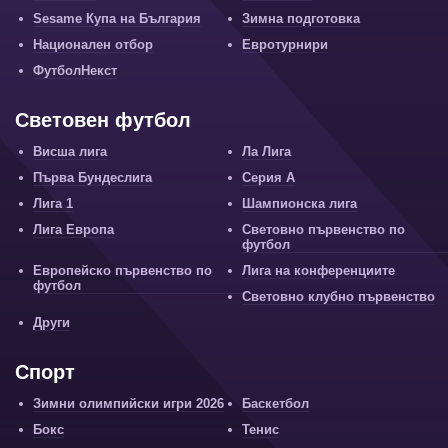
Sesame Купа на България
Зимна подготовка
Национален отбор
Евротурнири
ФутболНекст
Световен футбол
Висша лига
Ла Лига
Първа Бундеслига
Серия А
Лига 1
Шампионска лига
Лига Европа
Световно първенство по
футбол
Европейско първенство по
Лига на конференциите
футбол
Световно клубно първенство
Други
Спорт
Зимни олимпийски игри 2026
Баскетбол
Бокс
Тенис