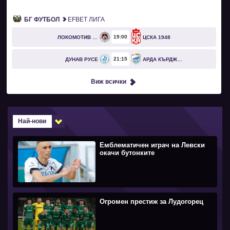
БГ ФУТБОЛ
EFBET ЛИГА
19
00
ЛОКОМОТИВ СОФИЯ
ЦСКА 1948
21
15
ДУНАВ РУСЕ
АРДА КЪРДЖАЛИ
Виж всички
Най-нови
Емблематичен играч на Левски
окачи бутонките
Огромен престиж за Лудогорец