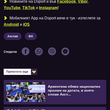
Новините на Dsport и във
Facebook
,
Viber
,
YouTube
,
TikTok
и
Instagram
!
Мобилният Аpp на Dsport вече е тук - изтеглете за
Android
и
iOS
Англия
ФА
Сподели
Прочетете още
Аржентина обяви национален
празник на датата, в която
сломи Англ...