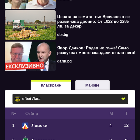
Цената на земята във Врачанско се
разминава двойно: От 1022 до 2286
лв. за декар
dbr.bg
Явор Дачков: Радев не лъже! Само
раздухват много скандали около него!
darik.bg
Класиране
Мачове
№
Oтбор
М
Т
1
Левски
4
12