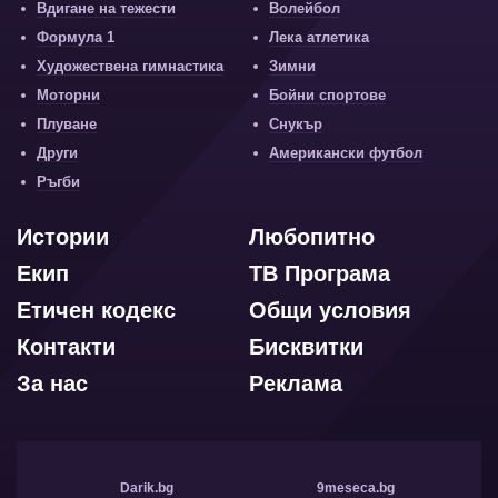
Вдигане на тежести
Волейбол
Формула 1
Лека атлетика
Художествена гимнастика
Зимни
Моторни
Бойни спортове
Плуване
Снукър
Други
Американски футбол
Ръгби
Истории
Любопитно
Екип
ТВ Програма
Етичен кодекс
Общи условия
Контакти
Бисквитки
За нас
Реклама
Darik.bg
9meseca.bg