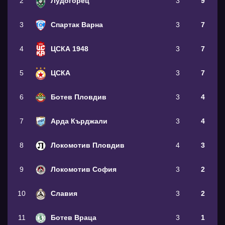
2
Лудогорец
3
9
3
Спартак Варна
3
7
4
ЦСКА 1948
3
7
5
ЦСКА
3
7
6
Ботев Пловдив
3
4
7
Арда Кърджали
3
4
8
Локомотив Пловдив
4
3
9
Локомотив София
3
2
10
Славия
3
2
11
Ботев Враца
3
1