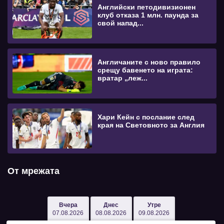
Английски петодивизионен
клуб отказа 1 млн. паунда за
свой напад...
Англичаните с ново правило
срещу бавенето на играта:
вратар „леж...
Хари Кейн с послание след
края на Световното за Англия
От мрежата
Вчера
Днес
Утре
07.08.2026
08.08.2026
09.08.2026