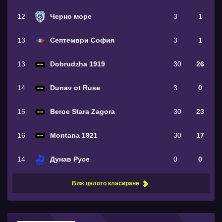
12
Черно море
3
1
13
Септември София
3
1
13
Dobrudzha 1919
30
26
14
Dunav ot Ruse
3
0
15
Beroe Stara Zagora
30
23
16
Montana 1921
30
17
14
Дунав Русе
0
0
Виж цялото класиране