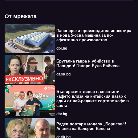
От мрежата
Панагюрски производител инвестира
в нова 5-осна машина за по-
ефективно производство
dbr.bg
Брутална гавра и убийство в
Пловдив! Говори Ружа Райчева
darik.bg
Българският лидер в спешълти
кафето влиза на китайския пазар с
едни от най-редките сортове кафе в
света
dbr.bg
Радев повтаря модела „Борисов“!
Анализ на Валерия Велева
darik.bg