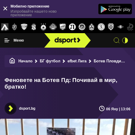
Мобилно приложение
Изпробвайте нашето ново
приложение
Меню
Начало
БГ футбол
efbet Лига
Ботев Пловдив
Фе
Феновете на Ботев Пд: Почивай в мир,
братко!
dsport.bg
06 Яну | 13:06