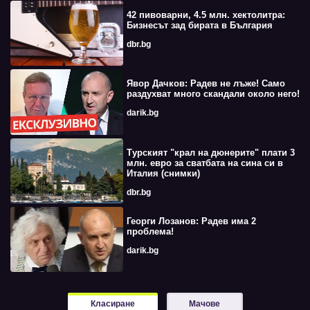
42 пивоварни, 4.5 млн. хектолитра:
Бизнесът зад бирата в България
dbr.bg
Явор Дачков: Радев не лъже! Само
раздухват много скандали около него!
darik.bg
Турският "крал на дюнерите" плати 3
млн. евро за сватбата на сина си в
Италия (снимки)
dbr.bg
Георги Лозанов: Радев има 2
проблема!
darik.bg
Класиране
Мачове