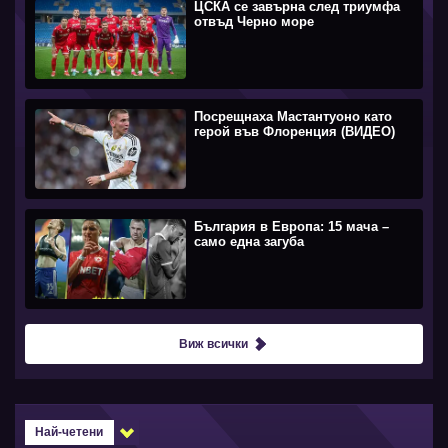
ЦСКА се завърна след триумфа
отвъд Черно море
Посрещнаха Мастантуоно като
герой във Флоренция (ВИДЕО)
България в Европа: 15 мача –
само една загуба
Виж всички
Най-четени