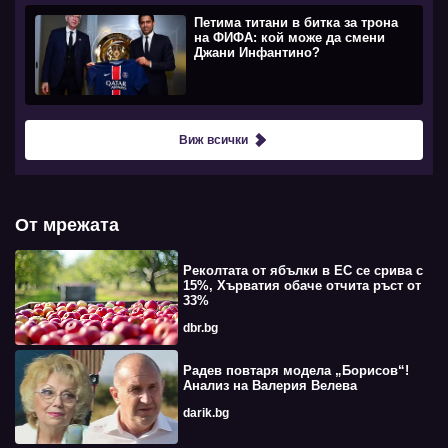
Петима титани в битка за трона
на ФИФА: кой може да смени
Джани Инфантино?
Виж всички
От мрежата
Реколтата от ябълки в ЕС се срива с
15%, Хърватия обаче отчита ръст от
33%
dbr.bg
Радев повтаря модела „Борисов“!
Анализ на Валерия Велева
darik.bg