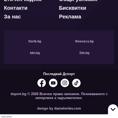
Контакти
Бисквитки
За нас
Реклама
Darik.bg
9meseca.bg
Idei.bg
Dbr.bg
Последвай Дспорт
dsport.bg © 2026 Всички права запазени. Позоваването с
хиперлинк е задължително.
design by danielmitev.com
РЕКЛАМА