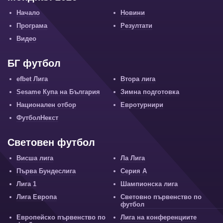
Начало
Новини
Програма
Резултати
Видео
БГ футбол
efbet Лига
Втора лига
Sesame Купа на България
Зимна подготовка
Национален отбор
Евротурнири
ФутболНекст
Световен футбол
Висша лига
Ла Лига
Първа Бундеслига
Серия А
Лига 1
Шампионска лига
Лига Европа
Световно първенство по
футбол
Европейско първенство по
Лига на конференциите