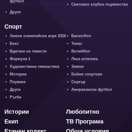
футбол
Световно клубно първенство
Други
Спорт
Зимни олимпийски игри 2026
Баскетбол
Бокс
Тенис
Вдигане на тежести
Волейбол
Формула 1
Лека атлетика
Художествена гимнастика
Зимни
Моторни
Бойни спортове
Плуване
Снукър
Други
Американски футбол
Ръгби
Истории
Любопитно
Екип
ТВ Програма
Етичен кодекс
Общи условия