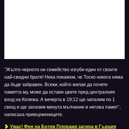
"Жълто-черното ни семейство изгуби един от своите
най-свидни братя! Нека покажем, че Тоско никога няма
да бъде забравен. Всеки, който желае да почете
паметта му, може да остави цвете пред централния
вход на Колежа. А вечерта в 19:12 ще запалим по 1
свещ и ще запазим минута мълчание в негова памет",
написаха привържениците.
Ужас! Фен на Ботев Пловдив загина в Гърция