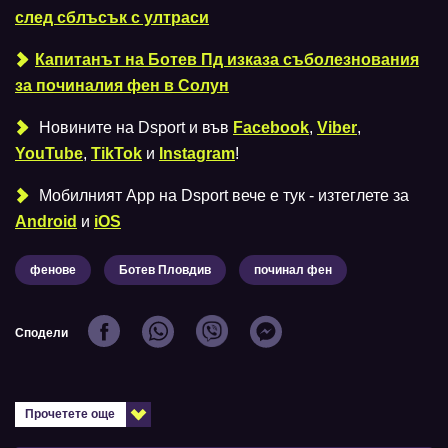
след сблъсък с ултраси
Капитанът на Ботев Пд изказа съболезнования
за починалия фен в Солун
Новините на Dsport и във
Facebook
,
Viber
,
YouTube
,
TikTok
и
Instagram
!
Мобилният Аpp на Dsport вече е тук - изтеглете за
Android
и
iOS
фенове
Ботев Пловдив
починал фен
Сподели
Прочетете още