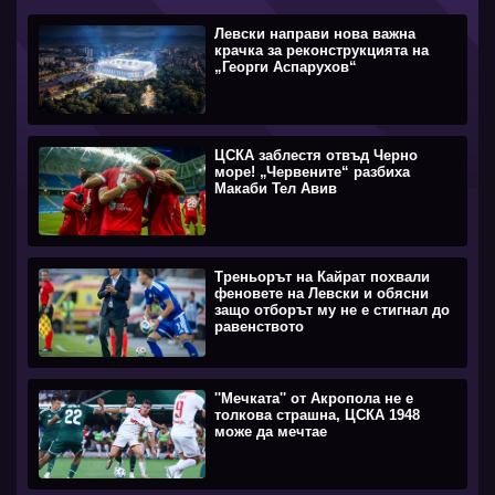
Левски направи нова важна
крачка за реконструкцията на
„Георги Аспарухов“
ЦСКА заблестя отвъд Черно
море! „Червените“ разбиха
Макаби Тел Авив
Треньорът на Кайрат похвали
феновете на Левски и обясни
защо отборът му не е стигнал до
равенството
''Мечката'' от Акропола не е
толкова страшна, ЦСКА 1948
може да мечтае