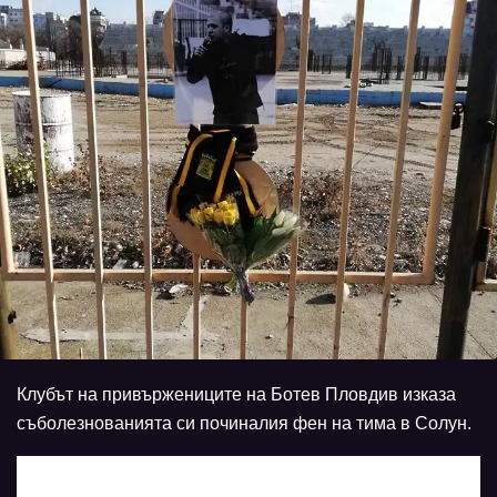
Клубът на привържениците на Ботев Пловдив изказа
съболезнованията си починалия фен на тима в Солун.