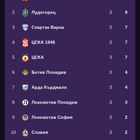
2
Лудогорец
3
9
3
Спартак Варна
3
7
4
ЦСКА 1948
3
7
5
ЦСКА
3
7
6
Ботев Пловдив
3
4
7
Арда Кърджали
3
4
8
Локомотив Пловдив
3
3
9
Локомотив София
3
2
10
Славия
3
2