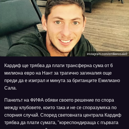
instagram.com/emilianosala9
Кардиф ще трябва да плати трансферна сума от 6
милиона евро на Нант за трагично загиналия още
преди да е изиграл и минута за британците Емилиано
Сала.
Панелът на ФИФА обяви своето решение по спора
между клубовете, които така и не се споразумяха по
спорния случай. Според световната централа Кардиф
трябва да плати сумата, "кореспондираща с първата