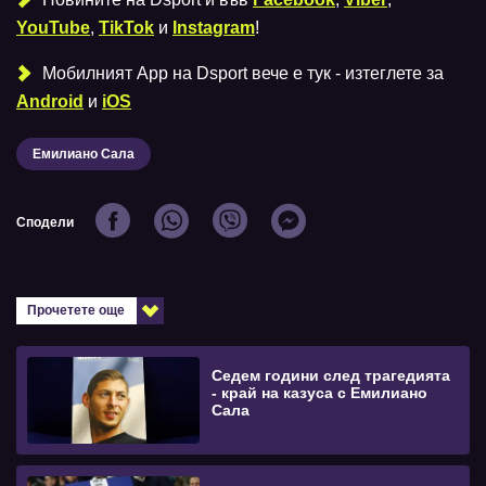
YouTube
,
TikTok
и
Instagram
!
Мобилният Аpp на Dsport вече е тук - изтеглете за
Android
и
iOS
Емилиано Сала
Сподели
Прочетете още
Седем години след трагедията
- край на казуса с Емилиано
Сала