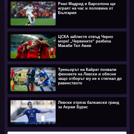
Реал Мадрид и Барселона ще
играят на час и половина от
България
ЦСКА заблестя отвъд Черно
море! „Червените“ разбиха
Макаби Тел Авив
Треньорът на Кайрат похвали
феновете на Левски и обясни
защо отборът му не е стигнал до
равенството
Левски отряза балкански гранд
за Акрам Бурас