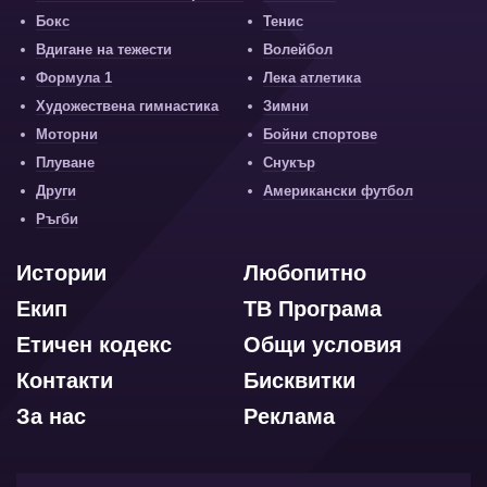
Бокс
Тенис
Вдигане на тежести
Волейбол
Формула 1
Лека атлетика
Художествена гимнастика
Зимни
Моторни
Бойни спортове
Плуване
Снукър
Други
Американски футбол
Ръгби
Истории
Любопитно
Екип
ТВ Програма
Етичен кодекс
Общи условия
Контакти
Бисквитки
За нас
Реклама