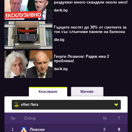
раздухват много скандали около него!
darik.bg
Гърците пестят до 30% от сметките за
ток със слънчеви панели на балкона
dbr.bg
Георги Лозанов: Радев има 2
проблема!
darik.bg
Класиране
Мачове
№
Oтбор
М
Т
1
Левски
3
9