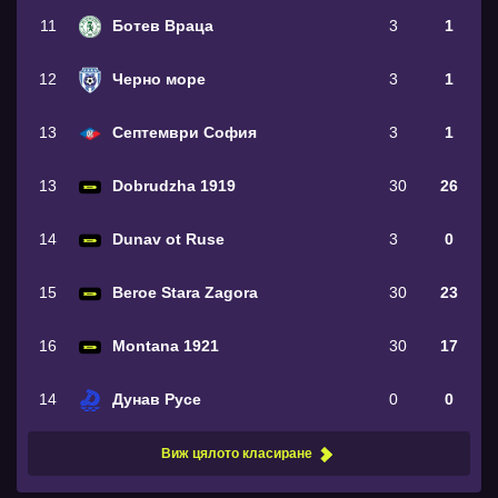
11
Ботев Враца
3
1
12
Черно море
3
1
13
Септември София
3
1
13
Dobrudzha 1919
30
26
14
Dunav ot Ruse
3
0
15
Beroe Stara Zagora
30
23
16
Montana 1921
30
17
14
Дунав Русе
0
0
Виж цялото класиране