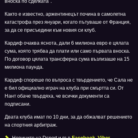
вноска по сделката".
Както е известно, аржентинецът почина в самолетна
катастрофа през януари, когато пътуваше от Франция,
за да се присъедини към новия си клуб.
Кардиф очаква яснота, дали 6 милиона евро е цялата
сума, която трябва да плати или само първата вноска.
По договор цялата трансферна сума възлизаше на 15
милиона паунда.
Кардиф спореше по въпроса с твърдението, че Сала не
е бил официално играч на клуба при смъртта си. От
Нант обаче твърдяха, че всички документи са
подписани.
Двата клуба имат по 10 дни, за да обжалват решението
на спортния арбитраж.
Новините на Dsport и във
Facebook
,
Viber
,