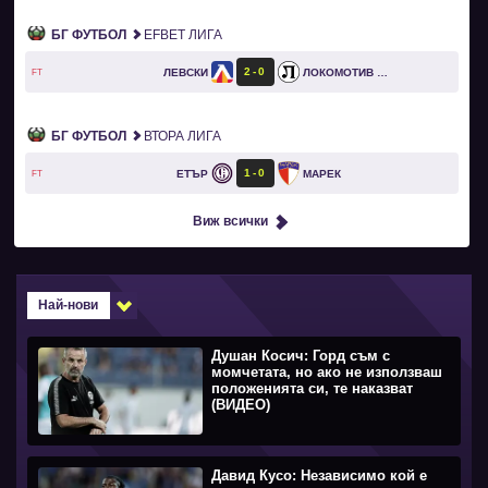
БГ ФУТБОЛ
EFBET ЛИГА
2
0
ЛЕВСКИ
ЛОКОМОТИВ ПЛОВДИВ
FT
БГ ФУТБОЛ
ВТОРА ЛИГА
1
0
ЕТЪР
МАРЕК
FT
Виж всички
Най-нови
Душан Косич: Горд съм с
момчетата, но ако не използваш
положенията си, те наказват
(ВИДЕО)
Давид Кусо: Независимо кой е