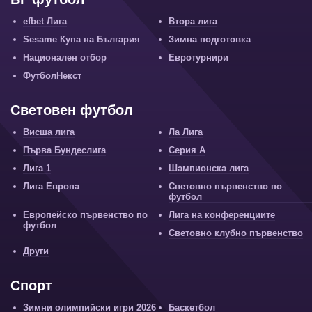
efbet Лига
Втора лига
Sesame Купа на България
Зимна подготовка
Национален отбор
Евротурнири
ФутболНекст
Световен футбол
Висша лига
Ла Лига
Първа Бундеслига
Серия А
Лига 1
Шампионска лига
Лига Европа
Световно първенство по
футбол
Европейско първенство по
Лига на конференциите
футбол
Световно клубно първенство
Други
Спорт
Зимни олимпийски игри 2026
Баскетбол