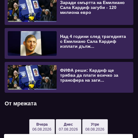
Заради смъртта на Емилиано
Сала Кардиф загуби - 120
милиона евро
Над 4 години след трагедията
с Емилиано Сала Кардиф
изплати дълж...
ФИФА реши: Кардиф ще
трябва да плати всичко за
трансфера на заги...
От мрежата
Вчера
Днес
Утре
06.08.2026
07.08.2026
08.08.2026