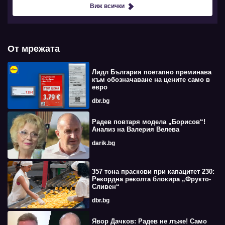
Виж всички
От мрежата
Лидл България поетапно преминава
към обозначаване на цените само в
евро
dbr.bg
Радев повтаря модела „Борисов“!
Анализ на Валерия Велева
darik.bg
357 тона праскови при капацитет 230:
Рекордна реколта блокира „Фрукто-
Сливен“
dbr.bg
Явор Дачков: Радев не лъже! Само