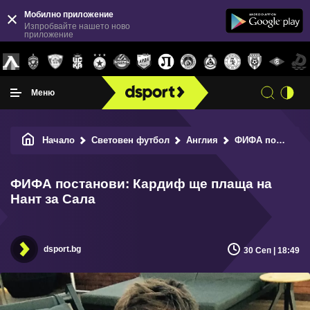
Мобилно приложение
Изпробвайте нашето ново
приложение
Меню
Начало
Световен футбол
Англия
ФИФА постанови: Кардиф ще плаща на Нант за Сала
ФИФА постанови: Кардиф ще плаща на
Нант за Сала
dsport.bg
30 Сеп | 18:49