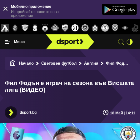
Мобилно приложение
Изпробвайте нашето ново
приложение
Меню
Начало
Световен футбол
Англия
Фил Фодън е играч на сезона във Висшата лига (ВИДЕО)
Фил Фодън е играч на сезона във Висшата
лига (ВИДЕО)
dsport.bg
18 Май | 14:11