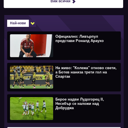
Виж всички
Най-нови
Официално: Ливърпул
представи Роналд Араухо
На живо: "Колежа" отново свети,
а Ботев наниза трети гол на
Спартак
Берое надви Лудогорец II,
Несебър се наложи над
Добруджа