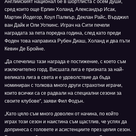
Английският национал бе в шортлиста с осем души,
сред които още Ерлин Холанд, Александър Исак,
Мартин Йодегор, Коул Палмър, Деклан Райс, Върджил
ван Дайк и Оли Уоткинс. Играч на Сити печели
наградата за пета поредна година, след като преди
Фоден това направиха Рубен Диаш, Холанд и два пъти
Кевин Де Бройне.
„Да спечелиш тази награда е постижение, с което съм
изключително горд. Висшата лига е призната за най-
великата лига в света и е удоволствие да бъда
номиниран с толкова много други страхотни играчи,
които всички са се радвали на специални сезони за
своите клубове“, заяви Фил Фодън.
„Като цяло съм много доволен от начина, по който
играх този сезон и наистина съм щастлив, че успях да
допринеса с головете и асистенциите през целия сезон.