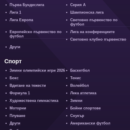
Първа Бундеслига
Серия А
Лига 1
Шампионска лига
Лига Европа
Световно първенство по
футбол
Европейско първенство по
Лига на конференциите
футбол
Световно клубно първенство
Други
Спорт
Зимни олимпийски игри 2026
Баскетбол
Бокс
Тенис
Вдигане на тежести
Волейбол
Формула 1
Лека атлетика
Художествена гимнастика
Зимни
Моторни
Бойни спортове
Плуване
Снукър
Други
Американски футбол