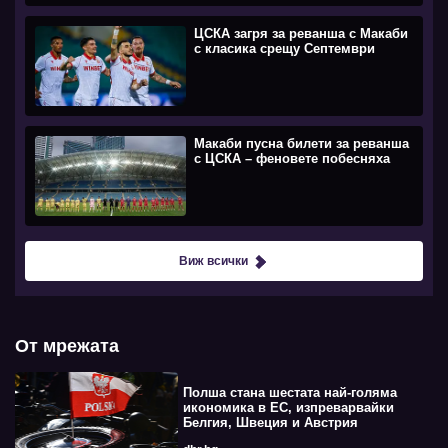
ЦСКА загря за реванша с Макаби
с класика срещу Септември
Макаби пусна билети за реванша
с ЦСКА – феновете побесняха
Виж всички
От мрежата
Полша стана шестата най-голяма
икономика в ЕС, изпреварвайки
Белгия, Швеция и Австрия