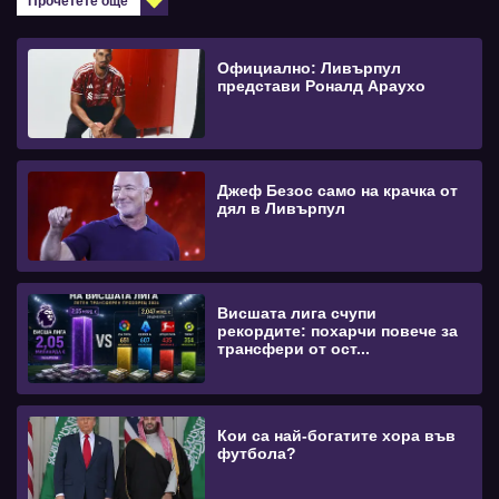
Прочетете още
Официално: Ливърпул
представи Роналд Араухо
Джеф Безос само на крачка от
дял в Ливърпул
Висшата лига счупи
рекордите: похарчи повече за
трансфери от ост...
Кои са най-богатите хора във
футбола?