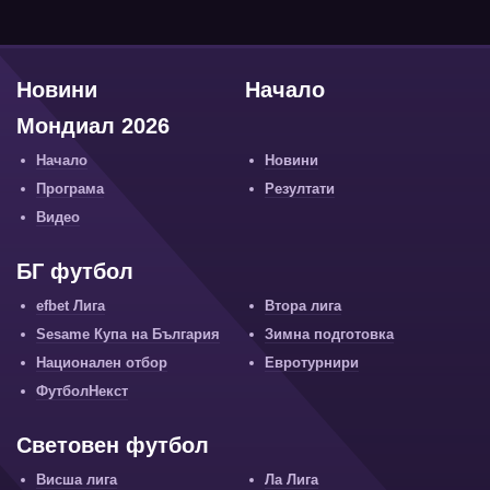
Новини
Начало
Мондиал 2026
Начало
Новини
Програма
Резултати
Видео
БГ футбол
efbet Лига
Втора лига
Sesame Купа на България
Зимна подготовка
Национален отбор
Евротурнири
ФутболНекст
Световен футбол
Висша лига
Ла Лига