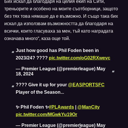
Бих искал да благодаря на целия екип на Сити,
треньорите и особено на моите съотборници, защото
без тях това нямаше да е възможно. И също така бих
искал да използвам възможността да благодаря на
всички, които гласуваха за мен, тъй като наградата
означава много“, каза още той.
Just how good has Phil Foden been in
2023/24? ????
pic.twitter.com/oG02RXwevc
— Premier League (@premierleague)
May
18, 2024
???? Give it up for your
@EASPORTSFC
Player of the Season...
✨ Phil Foden ✨
#PLAwards
|
@ManCity
pic.twitter.com/MGwkYu19Or
— Premier League (@premierleague)
May