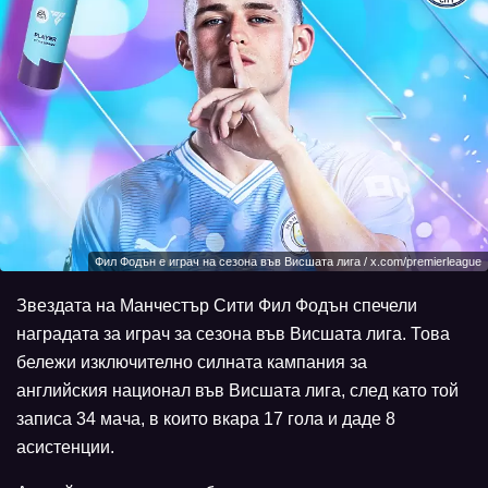
Фил Фодън е играч на сезона във Висшата лига / x.com/premierleague
Звездата на Манчестър Сити Фил Фодън спечели
наградата за играч за сезона във Висшата лига. Това
бележи изключително силната кампания за
английския национал във Висшата лига, след като той
записа 34 мача, в които вкара 17 гола и даде 8
асистенции.