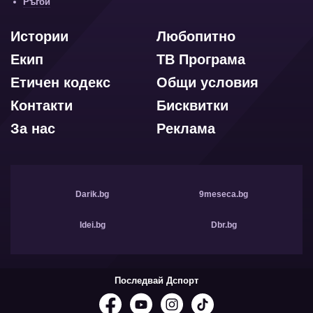
Ръгби
Истории
Любопитно
Екип
ТВ Програма
Етичен кодекс
Общи условия
Контакти
Бисквитки
За нас
Реклама
Darik.bg
9meseca.bg
Idei.bg
Dbr.bg
Последвай Дспорт