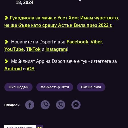
18, 2024
Гуардиола за мача с Уест Хем: Имам чувството,
че ще бъде като срещу Астън Вила през 2022 г.
Новините на Dsport и във
Facebook
,
Viber
,
YouTube
,
TikTok
и
Instagram
!
Мобилният Аpp на Dsport вече е тук - изтеглете за
Android
и
iOS
Фил Фодън
Манчестър Сити
Висша лига
Сподели