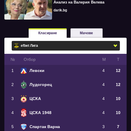
Анализ на Валерия Велева
darik.bg
Класиране
Мачове
№
Oтбор
М
Т
1
Левски
4
12
2
Лудогорец
4
12
3
ЦСКА
4
10
4
ЦСКА 1948
4
10
5
Спартак Варна
3
7