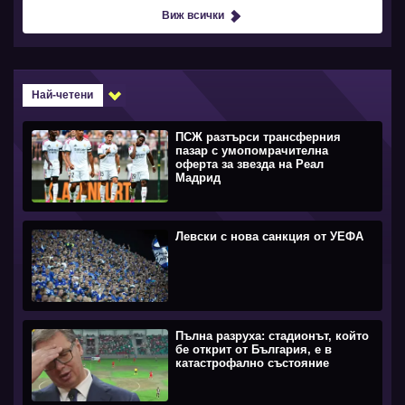
Виж всички
Най-четени
ПСЖ разтърси трансферния
пазар с умопомрачителна
оферта за звезда на Реал
Мадрид
Левски с нова санкция от УЕФА
Пълна разруха: стадионът, който
бе открит от България, е в
катастрофално състояние