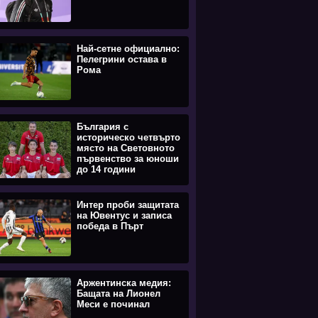
Най-сетне официално:
Пелегрини остава в
Рома
България с
историческо четвърто
място на Световното
първенство за юноши
до 14 години
Интер проби защитата
на Ювентус и записа
победа в Пърт
Аржентинска медия:
Бащата на Лионел
Меси е починал