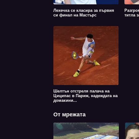
Лехечка се класира за първия
Разгро
си финал на Мастърс
титла 
Шелтън отстреля палача на
Циципас в Париж, надеждата на
домакини...
От мрежата