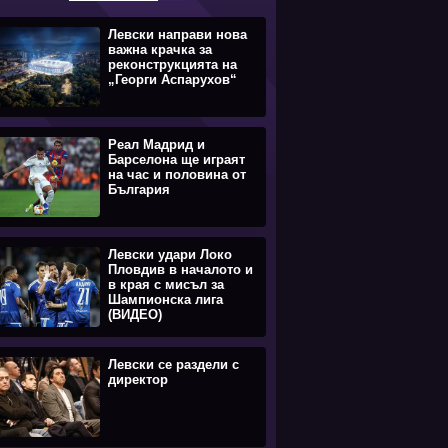
Левски направи нова
важна крачка за
реконструкцията на
„Георги Аспарухов“
Реал Мадрид и
Барселона ще играят
на час и половина от
България
Левски удари Локо
Пловдив в началото и
в края с мисъл за
Шампионска лига
(ВИДЕО)
Левски се раздели с
директор