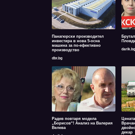
Панагюрски производител
Брутал
инвестира в нова 5-осна
Пловди
машина за по-ефективно
darik.b
производство
dbr.bg
Радев повтаря модела
Цената
„Борисов“! Анализ на Валерия
Врачан
Велева
двойно
декар