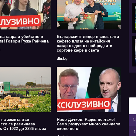
на гавра и убийство в
Българският лидер в спешълти
в! Говори Ружа Райчева
кафето влиза на китайския
пазар с едни от най-редките
g
сортове кафе в света
dbr.bg
 на земята във
Явор Дачков: Радев не лъже!
ско се разминава
Само раздухват много скандали
: От 1022 до 2286 лв. за
около него!
1