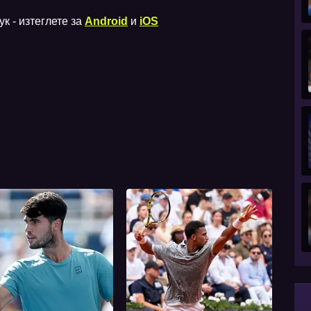
к - изтеглете за
Android
и
iOS