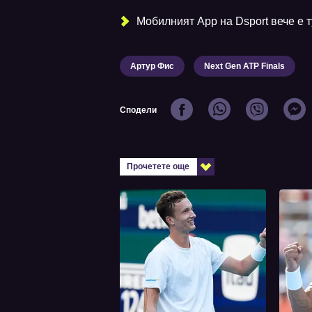
Мобилният Аpp на Dsport вече е ту
Артур Фис
Next Gen ATP Finals
Сподели
Прочетете още