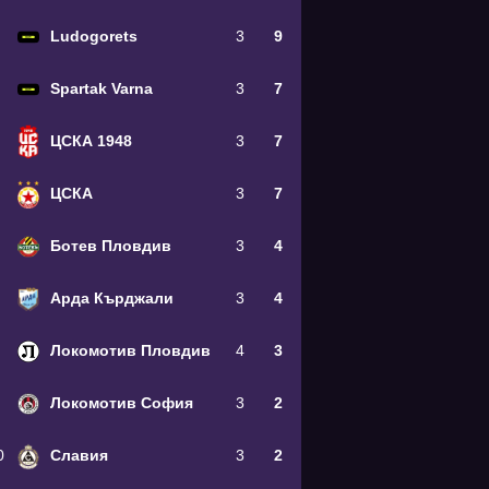
Ludogorets
3
9
Spartak Varna
3
7
ЦСКА 1948
3
7
ЦСКА
3
7
Ботев Пловдив
3
4
Арда Кърджали
3
4
Локомотив Пловдив
4
3
Локомотив София
3
2
0
Славия
3
2