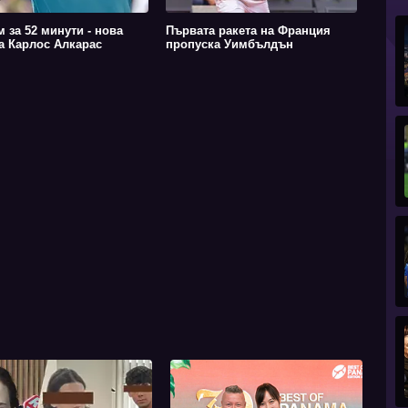
м за 52 минути - нова
Първата ракета на Франция
за Карлос Алкарас
пропуска Уимбълдън