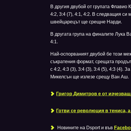
В другия двубой от групата Флавио К
4:2, 3:4 (7), 4:1, 4:2. В следващия 
швейцарецът ще срещне Нарди.
В другата група на финалите Лука Ван
4:1.
Най-оспорваният двубой бе този ме
съкратения формат, срещата продълж
с 4:2, 4:3 (3), 3:4 (3), 3:4 (5), 4:3 
Микелсън ще излезе срещу Ван Аш.
Григор Димитров е от изчезващ
Готви се революция в тениса, а
Новините на Dsport и във
Facebo