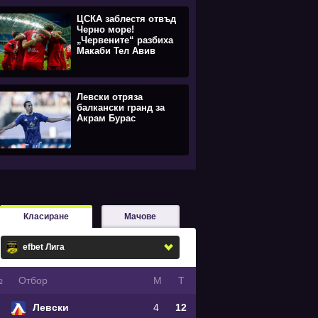
ЦСКА заблестя отвъд
Черно море!
„Червените“ разбиха
Макаби Тел Авив
Левски отряза
балкански гранд за
Акрам Бурас
Класиране
Мачове
№
Oтбор
М
Т
Левски
4
12