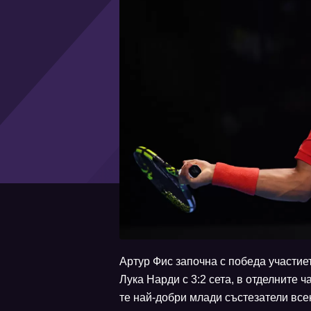
Артур Фис започна с победа участиет
Лука Нарди с 3:2 сета, в отделните час
те най-добри млади състезатели всек