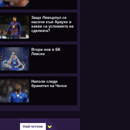
Защо Ливърпул се
насочи към Араухо и
какви са условията на
сделката?
Втори нов в БК
Левски
Наполи следи
бранител на Челси
Най-четени