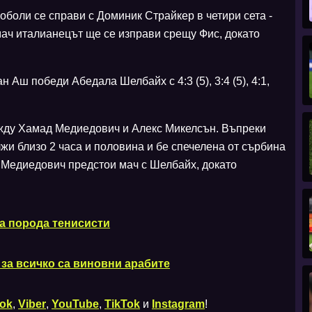
оболи се справи с Доминик Страйкер в четири сета -
си мач италианецът ще се изправи срещу Фис, докато
 Аш победи Абедала Шелбайх с 4:3 (5), 3:4 (5), 4:1,
жду Хамад Медиедович и Алекс Микелсън. Въпреки
и близо 2 часа и половина и бе спечелена от сърбина
(4). За Медиедович предстои мач с Шелбайх, докато
а порода тенисисти
 за всичко са виновни арабите
ok
,
Viber
,
YouTube
,
TikTok
и
Instagram
!