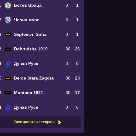
1
Ботев Враца
3
1
2
Черно море
3
1
3
Septemvri Sofia
3
1
3
Dobrudzha 1919
30
26
4
Дунав Русе
3
0
5
Beroe Stara Zagora
30
23
6
Montana 1921
30
17
4
Дунав Русе
0
0
Виж цялото класиране