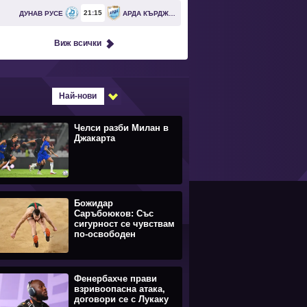
21
15
ДУНАВ РУСЕ
АРДА КЪРДЖАЛИ
Виж всички
Най-нови
Челси разби Милан в
Джакарта
Божидар
Саръбоюков: Със
сигурност се чувствам
по-освободен
Фенербахче прави
взривоопасна атака,
договори се с Лукаку