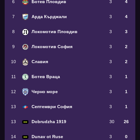
6
Ботев Пловдив
3
4
7
Арда Кърджали
3
4
8
Локомотив Пловдив
3
3
9
Локомотив София
3
2
10
Славия
3
2
11
Ботев Враца
3
1
12
Черно море
3
1
13
Септември София
3
1
13
Dobrudzha 1919
30
26
14
Dunav ot Ruse
3
0