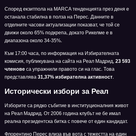
Според екзитпола на MARCA тенденцията през деня е
останала стабилна в полза на Перес. Данните в
отделните часови актуализации показват, че той се
движи около 65% подкрепа, докато Рикелме е в
диапазона около 34-35%.
Към 17:00 часа, по информация на Избирателната
комисия, публикувана на сайта на Реал Мадрид,
23 593
членове
са упражнили правото си на глас. Това
представлява
31,37% избирателна активност
.
Исторически избори за Реал
Изборите са рядко събитие в институционалния живот
на Реал Мадрид. От 2006 година клубът не бе имал
реална президентска битка с повече от един кандидат.
Флорентино Перес влиза във вота с тежестта на един