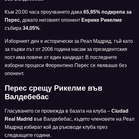
Към 20:00 часа проучването дава
65,95% подкрепа за
Перес
, докато неговият опонент
Енрике Рикелме
събира
34,05%
.
Изборният ден е исторически за Реал Мадрид, тъй като
за първи път от 2006 година насам за президентския
пост има повече от един кандидат. В последните
изборни процеси Флорентино Перес се явяваше без
опонент.
Перес срещу Рикелме във
Валдебебас
Гласуването се провежда в базата на клуба –
Ciudad
Real Madrid
във Валдебебас, където членовете на Реал
Мадрид избират кой да ръководи клуба през
следващите години.