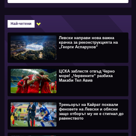
Най-четени
Левски направи нова важна
крачка за реконструкцията на
„Георги Аспарухов“
ЦСКА заблестя отвъд Черно
море! „Червените“ разбиха
Макаби Тел Авив
Треньорът на Кайрат похвали
феновете на Левски и обясни
защо отборът му не е стигнал до
равенството