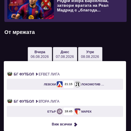
Родри избра Барселона,
затвори вратата на Реал
Мадрид с „благода...
От мрежата
Вчера
Днес
Утре
06.08.2026
07.08.2026
08.08.2026
БГ ФУТБОЛ
EFBET ЛИГА
21
15
ЛЕВСКИ
ЛОКОМОТИВ ПЛОВДИВ
БГ ФУТБОЛ
ВТОРА ЛИГА
18
45
ЕТЪР
МАРЕК
Виж всички