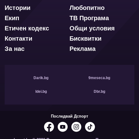
Истории
Любопитно
Екип
ТВ Програма
Етичен кодекс
Общи условия
Контакти
Бисквитки
За нас
Реклама
Darik.bg
9meseca.bg
Idei.bg
Dbr.bg
Последвай Дспорт