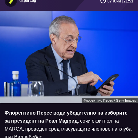
dsport.bg
07 Юни | 21:51
Флорентино Перес / Getty Images
Флорентино Перес води убедително на изборите
за президент на Реал Мадрид
, сочи екзитпол на
MARCA, проведен сред гласуващите членове на клуба
във Валдебебас.