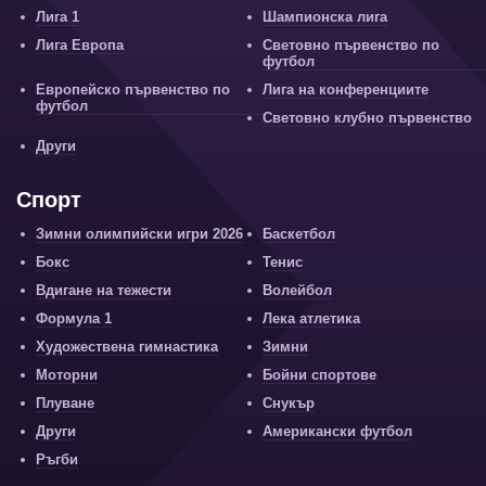
Лига 1
Шампионска лига
Лига Европа
Световно първенство по
футбол
Европейско първенство по
Лига на конференциите
футбол
Световно клубно първенство
Други
Спорт
Зимни олимпийски игри 2026
Баскетбол
Бокс
Тенис
Вдигане на тежести
Волейбол
Формула 1
Лека атлетика
Художествена гимнастика
Зимни
Моторни
Бойни спортове
Плуване
Снукър
Други
Американски футбол
Ръгби