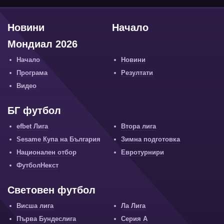
Новини
Начало
Мондиал 2026
Начало
Новини
Програма
Резултати
Видео
БГ футбол
efbet Лига
Втора лига
Sesame Купа на България
Зимна подготовка
Национален отбор
Евротурнири
ФутболНекст
Световен футбол
Висша лига
Ла Лига
Първа Бундеслига
Серия А