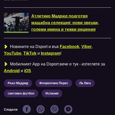
Атлетико Мадрид подготвя
мащабна селекция: нови звезди,
големи имена и тежки решения
Новините на Dsport и във
Facebook
,
Viber
,
YouTube
,
TikTok
и
Instagram
!
Мобилният Аpp на Dsport вече е тук - изтеглете за
Android
и
iOS
Реал Мадрид
Флорентино Перес
Ла Лига
световен футбол
Испания
Сподели