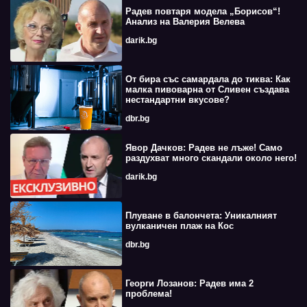
Радев повтаря модела „Борисов“!
Анализ на Валерия Велева
darik.bg
От бира със самардала до тиква: Как
малка пивоварна от Сливен създава
нестандартни вкусове?
dbr.bg
Явор Дачков: Радев не лъже! Само
раздухват много скандали около него!
darik.bg
Плуване в балончета: Уникалният
вулканичен плаж на Кос
dbr.bg
Георги Лозанов: Радев има 2
проблема!