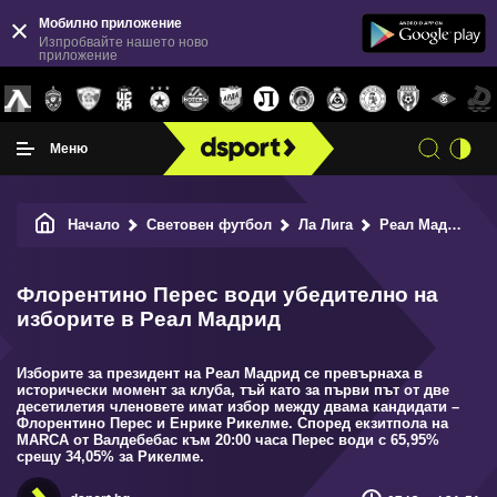
Мобилно приложение
Изпробвайте нашето ново
приложение
Меню
Начало
Световен футбол
Ла Лига
Реал Мадрид
Флорентино Перес води убедително на
изборите в Реал Мадрид
Изборите за президент на Реал Мадрид се превърнаха в
исторически момент за клуба, тъй като за първи път от две
десетилетия членовете имат избор между двама кандидати –
Флорентино Перес и Енрике Рикелме. Според екзитпола на
MARCA от Валдебебас към 20:00 часа Перес води с 65,95%
срещу 34,05% за Рикелме.