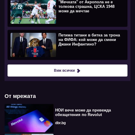
''Мечката'' от Акропола не е
толкова страшна, ЦСКА 1948
може да мечтае
Петима титани в битка за трона
на ФИФА: кой може да смени
Джани Инфантино?
Виж всички
От мрежата
НОИ вече може да превежда
обезщетения по Revolut
dbr.bg