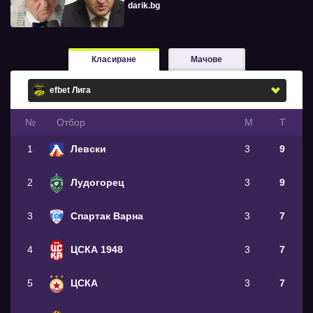
darik.bg
Класиране
Мачове
№
Oтбор
М
Т
1
Левски
3
9
2
Лудогорец
3
9
3
Спартак Варна
3
7
4
ЦСКА 1948
3
7
5
ЦСКА
3
7