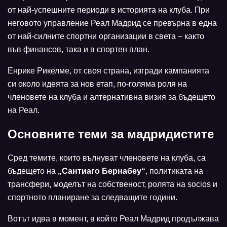
от най-успешните периоди в историята на клуба. При
неговото управление Реал Мадрид се превърна в една
от най-силните спортни организации в света – както
във финансов, така и в спортен план.
Енрике Рикелме, от своя страна, изгради кампанията
си около идеята за нов етап, по-голяма роля на
членовете на клуба и алтернативна визия за бъдещето
на Реал.
Основните теми за мадридистите
Сред темите, които вълнуват членовете на клуба, са
бъдещето на
„Сантиаго Бернабеу“
, политиката на
трансфери, моделът на собственост, ролята на socios и
спортното планиране за следващите години.
Вотът идва в момент, в който Реал Мадрид продължава