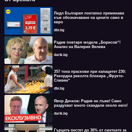
Лидл България поетапно преминава
към обозначаване на цените само в
евро
dbr.bg
Радев повтаря модела „Борисов“!
Анализ на Валерия Велева
darik.bg
357 тона праскови при капацитет 230:
Рекордна реколта блокира „Фрукто-
Сливен“
dbr.bg
Явор Дачков: Радев не лъже! Само
раздухват много скандали около него!
darik.bg
Гърците пестят до 30% от сметките за