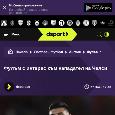
Мобилно приложение
Изпробвайте нашето ново
приложение
Меню
Начало
Световен футбол
Англия
Фулъм с интерес към нападател на Челси
Фулъм с интерес към нападател на Челси
dsport.bg
27 Ное | 17:40