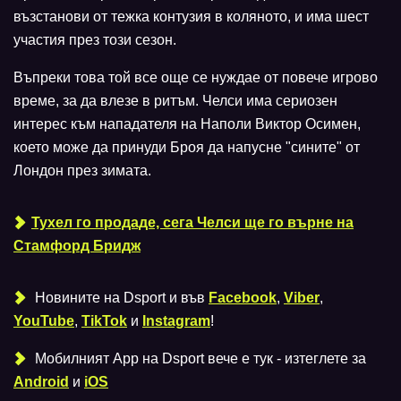
възстанови от тежка контузия в коляното, и има шест
участия през този сезон.
Въпреки това той все още се нуждае от повече игрово
време, за да влезе в ритъм. Челси има сериозен
интерес към нападателя на Наполи Виктор Осимен,
което може да принуди Броя да напусне "сините" от
Лондон през зимата.
Тухел го продаде, сега Челси ще го върне на
Стамфорд Бридж
Новините на Dsport и във
Facebook
,
Viber
,
YouTube
,
TikTok
и
Instagram
!
Мобилният Аpp на Dsport вече е тук - изтеглете за
Android
и
iOS