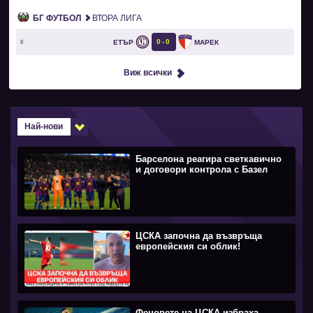
БГ ФУТБОЛ
ВТОРА ЛИГА
0
0
ЕТЪР
МАРЕК
6`
Виж всички
Най-нови
Барселона реагира светкавично
и договори контрола с Базел
ЦСКА започна да възвръща
европейския си облик!
Феновете на ЦСКА избраха