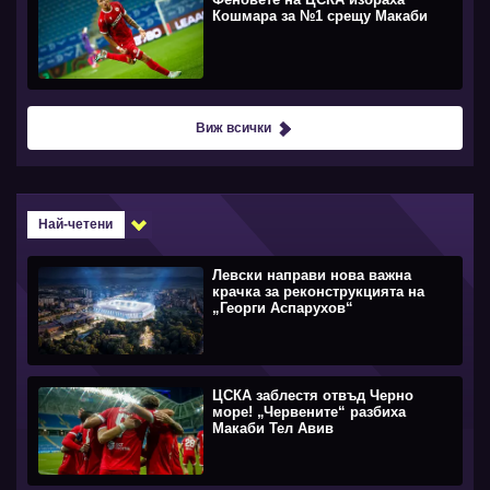
Кошмара за №1 срещу Макаби
Виж всички
Най-четени
Левски направи нова важна
крачка за реконструкцията на
„Георги Аспарухов“
ЦСКА заблестя отвъд Черно
море! „Червените“ разбиха
Макаби Тел Авив