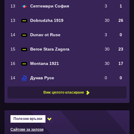
13
Септември София
3
1
13
Dobrudzha 1919
30
26
14
Dunav ot Ruse
3
0
15
Beroe Stara Zagora
30
23
16
Montana 1921
30
17
14
Дунав Русе
0
0
Виж цялото класиране
Полезни връзки
Сайтове за залози