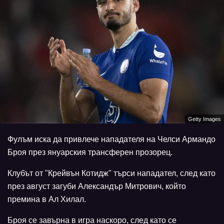
Getty Images
Фулъм иска да привлече нападателя на Челси Армандо
Броя през януарския трансферен прозорец.
Клубът от "Крейвън Котидж" търси нападател, след като
през август загуби Александър Митрович, който
премина в Ал Хилал.
Броя се завърна в игра наскоро, след като се