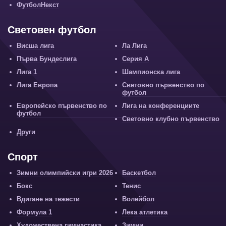
ФутболНекст
Световен футбол
Висша лига
Ла Лига
Първа Бундеслига
Серия А
Лига 1
Шампионска лига
Лига Европа
Световно първенство по
футбол
Европейско първенство по
Лига на конференциите
футбол
Световно клубно първенство
Други
Спорт
Зимни олимпийски игри 2026
Баскетбол
Бокс
Тенис
Вдигане на тежести
Волейбол
Формула 1
Лека атлетика
Художествена гимнастика
Зимни