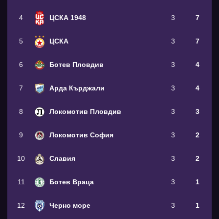
4
ЦСКА 1948
3
7
5
ЦСКА
3
7
6
Ботев Пловдив
3
4
7
Арда Кърджали
3
4
8
Локомотив Пловдив
3
3
9
Локомотив София
3
2
10
Славия
3
2
11
Ботев Враца
3
1
12
Черно море
3
1