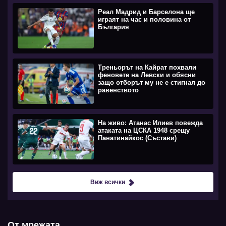
Реал Мадрид и Барселона ще
играят на час и половина от
България
Треньорът на Кайрат похвали
феновете на Левски и обясни
защо отборът му не е стигнал до
равенството
На живо: Атанас Илиев повежда
атаката на ЦСКА 1948 срещу
Панатинайкос (Състави)
Виж всички
От мрежата