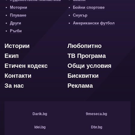
Моторни
Бойни спортове
Плуване
Снукър
Други
Американски футбол
Ръгби
Истории
Любопитно
Екип
ТВ Програма
Етичен кодекс
Общи условия
Контакти
Бисквитки
За нас
Реклама
Darik.bg
9meseca.bg
Idei.bg
Dbr.bg