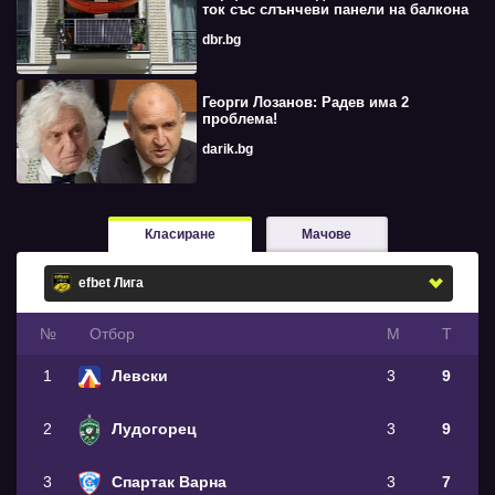
ток със слънчеви панели на балкона
dbr.bg
Георги Лозанов: Радев има 2
проблема!
darik.bg
Класиране
Мачове
№
Oтбор
М
Т
1
Левски
3
9
2
Лудогорец
3
9
3
Спартак Варна
3
7