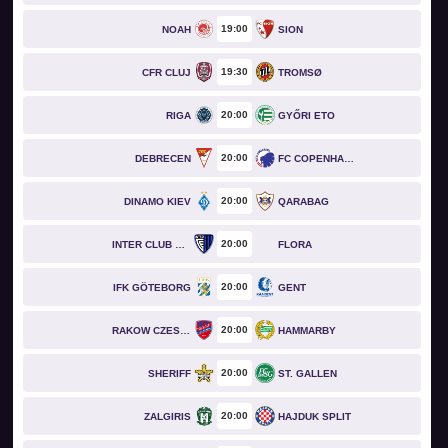
19
00
NOAH
SION
19
30
CFR CLUJ
TROMSØ
20
00
RIGA
GYŐRI ETO
20
00
DEBRECEN
FC COPENHAGEN
20
00
DINAMO KIEV
QARABAG
20
00
INTER CLUB D'ESCALDES
FLORA
20
00
IFK GÖTEBORG
GENT
20
00
RAKOW CZESTOCHOWA
HAMMARBY
20
00
SHERIFF
ST. GALLEN
20
00
ZALGIRIS
HAJDUK SPLIT