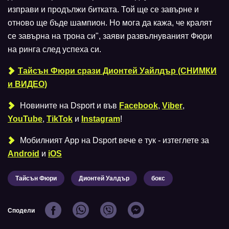
изправи и продължи битката. Той ще се завърне и
отново ще бъде шампион. Но мога да кажа, че кралят
се завърна на трона си", заяви развълнуваният Фюри
на ринга след успеха си.
Тайсън Фюри срази Дионтей Уайлдър (СНИМКИ
и ВИДЕО)
Новините на Dsport и във
Facebook
,
Viber
,
YouTube
,
TikTok
и
Instagram
!
Мобилният Аpp на Dsport вече е тук - изтеглете за
Android
и
iOS
Тайсън Фюри
Дионтей Уалдър
бокс
Сподели