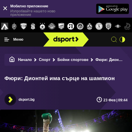
Мобилно приложение
Изпробвайте нашето ново
приложение
Меню
Начало
Спорт
Бойни спортове
Фюри: Дионтей има сърце на шампион
Фюри: Дионтей има сърце на шампион
dsport.bg
23 Фев | 09:44