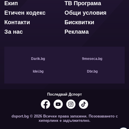
Екип
ТВ Програма
Етичен кодекс
Общи условия
Контакти
Бисквитки
За нас
Реклама
Darik.bg
9meseca.bg
Idei.bg
Dbr.bg
Последвай Дспорт
dsport.bg © 2026 Всички права запазени. Позоваването с
хиперлинк е задължително.