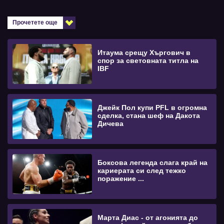
Прочетете още
Итаума срещу Хъргович в
спор за световната титла на
IBF
Джейк Пол купи PFL в огромна
сделка, стана шеф на Дакота
Дичева
Боксова легенда слага край на
кариерата си след тежко
поражение ...
Марта Диас - от агонията до