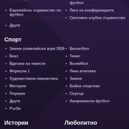
футбол
Европейско първенство по
Лига на конференциите
футбол
Световно клубно първенство
Други
Спорт
Зимни олимпийски игри 2026
Баскетбол
Бокс
Тенис
Вдигане на тежести
Волейбол
Формула 1
Лека атлетика
Художествена гимнастика
Зимни
Моторни
Бойни спортове
Плуване
Снукър
Други
Американски футбол
Ръгби
Истории
Любопитно