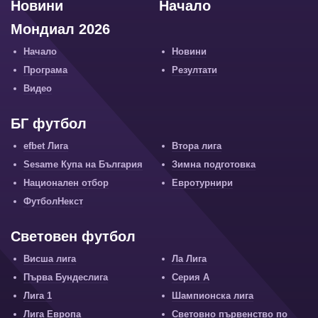
Новини
Начало
Мондиал 2026
Начало
Новини
Програма
Резултати
Видео
БГ футбол
efbet Лига
Втора лига
Sesame Купа на България
Зимна подготовка
Национален отбор
Евротурнири
ФутболНекст
Световен футбол
Висша лига
Ла Лига
Първа Бундеслига
Серия А
Лига 1
Шампионска лига
Лига Европа
Световно първенство по