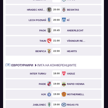
20
00
HRADEC KRÁLOVÉ
BESIKTAS
20
00
LECH POZNAŃ
KÍ
20
45
PAOK
ANDERLECHT
21
00
THUN
VÍKINGUR REYKJAVÍK
22
00
BENFICA
HEARTS
ЕВРОТУРНИРИ
ЛИГА НА КОНФЕРЕНЦИИТЕ
18
00
INTER TURKU
VADUZ
19
00
PAIDE
RAPID VIENNA
19
00
HJK
MOTHERWELL
19
00
JABLONEC
RIGAS FS