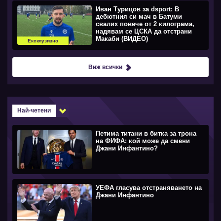
Иван Турицов за dsport: В
дебютния си мач в Батуми
свалих повече от 2 килограма,
надявам се ЦСКА да отстрани
Макаби (ВИДЕО)
Ексклузивно
Виж всички
Най-четени
Петима титани в битка за трона
на ФИФА: кой може да смени
Джани Инфантино?
УЕФА гласува отстраняването на
Джани Инфантино