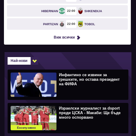
22
00
HIBERNIAN
SHKENDIJA
22
00
PARTIZAN
TOBOL
Виж всички
Най-нови
Инфантино се извини за
грешките, но остава президент
на ФИФА
Израелски журналист за dsport
преди ЦСКА - Макаби: Ще бъде
много оспорвано
Ексклузивно