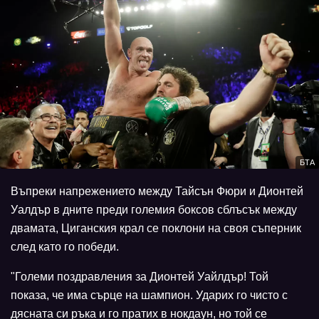
БТА
Въпреки напрежението между Тайсън Фюри и Дионтей
Уалдър в дните преди големия боксов сблъсък между
двамата, Циганския крал се поклони на своя съперник
след като го победи.
"Големи поздравления за Дионтей Уайлдър! Той
показа, че има сърце на шампион. Ударих го чисто с
дясната си ръка и го пратих в нокдаун, но той се