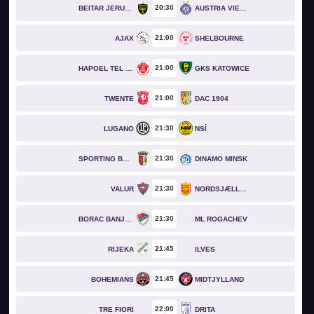
20
30
BEITAR JERUSALEM
AUSTRIA VIENNA
21
00
AJAX
SHELBOURNE
21
00
HAPOEL TEL AVIV
GKS KATOWICE
21
00
TWENTE
DAC 1904
21
30
LUGANO
NSÍ
21
30
SPORTING BRAGA
DINAMO MINSK
21
30
VALUR
NORDSJÆLLAND
21
30
BORAC BANJA LUKA
ML ROGACHEV
21
45
RIJEKA
ILVES
21
45
BOHEMIANS
MIDTJYLLAND
22
00
TRE FIORI
DRITA