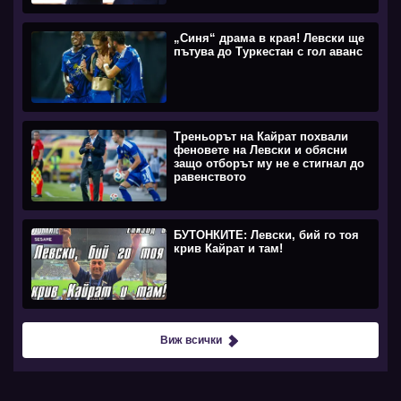
„Синя“ драма в края! Левски ще
пътува до Туркестан с гол аванс
Треньорът на Кайрат похвали
феновете на Левски и обясни
защо отборът му не е стигнал до
равенството
БУТОНКИТЕ: Левски, бий го тоя
крив Кайрат и там!
Виж всички