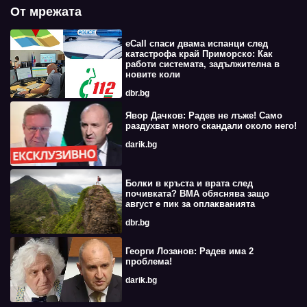
От мрежата
eCall спаси двама испанци след
катастрофа край Приморско: Как
работи системата, задължителна в
новите коли
dbr.bg
Явор Дачков: Радев не лъже! Само
раздухват много скандали около него!
darik.bg
Болки в кръста и врата след
почивката? ВМА обяснява защо
август е пик за оплакванията
dbr.bg
Георги Лозанов: Радев има 2
проблема!
darik.bg