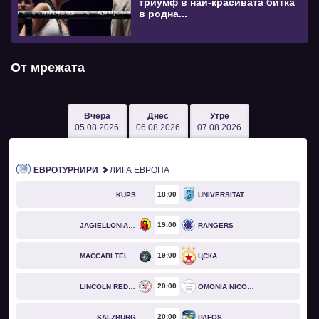
триумф в най-красивата битка
в родна...
От мрежата
Вчера
Днес
Утре
05.08.2026
06.08.2026
07.08.2026
ЕВРОТУРНИРИ
ЛИГА ЕВРОПА
18
00
KUPS
UNIVERSITATEA CRAIOVA
19
00
JAGIELLONIA BIAŁYSTOK
RANGERS
19
00
MACCABI TEL AVIV
ЦСКА
20
00
LINCOLN RED IMPS
OMONIA NICOSIA
20
00
SALZBURG
PAFOS