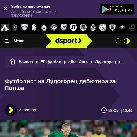
Мобилно приложение
Изпробвайте нашето ново
приложение
Меню
Начало
БГ футбол
efbet Лига
Лудогорец
Футболист на Лудогорец дебютира за Полша
Футболист на Лудогорец дебютира за
Полша
dsport.bg
13 Окт | 10:40