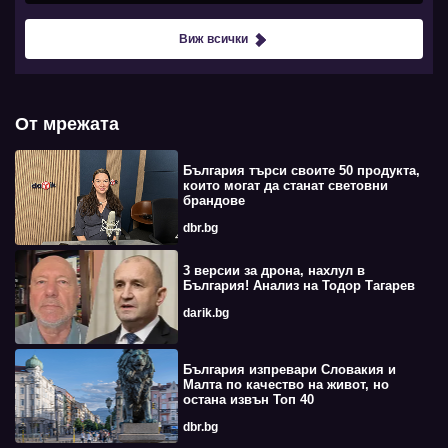
Виж всички
От мрежата
България търси своите 50 продукта,
които могат да станат световни
брандове
dbr.bg
3 версии за дрона, нахлул в
България! Анализ на Тодор Тагарев
darik.bg
България изпревари Словакия и
Малта по качество на живот, но
остана извън Топ 40
dbr.bg