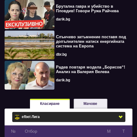
Брутална гавра и убийство в
Пловдив! Говори Ружа Райчева
darik.bg
Слънчево затъмнение поставя под
допълнителен натиск енергийната
система на Европа
dbr.bg
Радев повтаря модела „Борисов“!
Анализ на Валерия Велева
darik.bg
Класиране
Мачове
№
Oтбор
М
Т