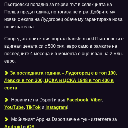
Пьотровски попадна за първи път в селекцията на
Полша преди година, но тогава не игра. Добрите му
изяви с екипа на Лудогорец обаче му гарантираха нова
повиквателна.
Според авторитетния портал transfermarkt Пьотровски е
вдигнал цената си с 500 хил. евро само в рамките на
последните 4 месеца и в момента е оценяван на 2 млн.
евро.
За последната година – Лудогорец е в топ 100,
Левски в топ 300, ЦСКА и ЦСКА 1948 в топ 400 в
света
Новините на Dsport и във
Facebook
,
Viber
,
YouTube
,
TikTok
и
Instagram
!
Мобилният Аpp на Dsport вече е тук - изтеглете за
Android
и
iOS