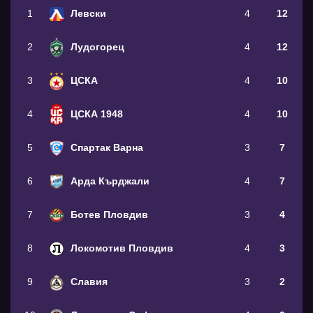
1
Левски
4
12
2
Лудогорец
4
12
3
ЦСКА
4
10
4
ЦСКА 1948
4
10
5
Спартак Варна
3
7
6
Арда Кърджали
4
7
7
Ботев Пловдив
3
4
8
Локомотив Пловдив
4
3
9
Славия
3
2