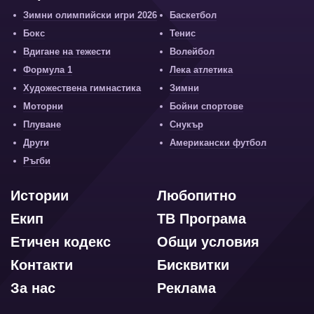
Зимни олимпийски игри 2026
Баскетбол
Бокс
Тенис
Вдигане на тежести
Волейбол
Формула 1
Лека атлетика
Художествена гимнастика
Зимни
Моторни
Бойни спортове
Плуване
Снукър
Други
Американски футбол
Ръгби
Истории
Любопитно
Екип
ТВ Програма
Етичен кодекс
Общи условия
Контакти
Бисквитки
За нас
Реклама