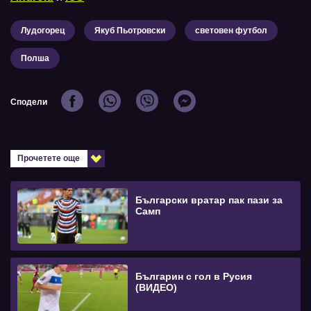
Лудогорец
Якуб Пьотровски
световен футбол
Полша
Сподели
Прочетете още
Български вратар пак пази за
Самп
Българин с гол в Русия
(ВИДЕО)