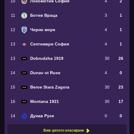
10
Локомотив София
4
2
11
Ботев Враца
3
1
12
Черно море
4
1
13
Септември София
4
1
13
Dobrudzha 1919
30
26
14
Dunav ot Ruse
4
0
15
Beroe Stara Zagora
30
23
16
Montana 1921
30
17
14
Дунав Русе
0
0
Виж цялото класиране