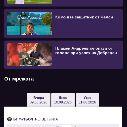
Комо взе защитник от Челси
Пламен Андреев се опази от
голове при успех на Дебрецен
От мрежата
Вчера
Днес
Утре
09.08.2026
10.08.2026
11.08.2026
БГ ФУТБОЛ
EFBET ЛИГА