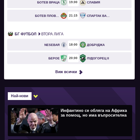
19
00
БОТЕВ ВРАЦА
СЛАВИЯ
21
15
БОТЕВ ПЛОВДИВ
СПАРТАК ВАРНА
БГ ФУТБОЛ
ВТОРА ЛИГА
18
00
NESEBAR
ДОБРУДЖА
20
00
БЕРОЕ
ЛУДОГОРЕЦ II
Виж всички
Най-нови
Инфантино се обляга на Африка
за помощ, но има въпросителна