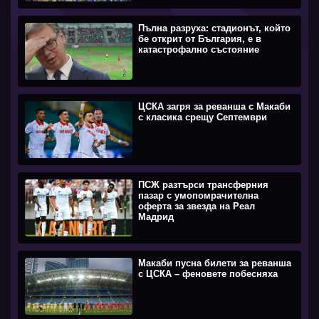
Пълна разруха: стадионът, който
бе открит от България, е в
катастрофално състояние
ЦСКА загря за реванша с Макаби
с класика срещу Септември
ПСЖ разтърси трансферния
пазар с умопомрачителна
оферта за звезда на Реал
Мадрид
Макаби пусна билети за реванша
с ЦСКА – феновете побесняха