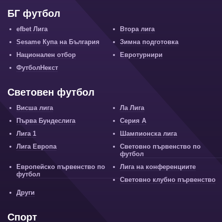
БГ футбол
efbet Лига
Втора лига
Sesame Купа на България
Зимна подготовка
Национален отбор
Евротурнири
ФутболНекст
Световен футбол
Висша лига
Ла Лига
Първа Бундеслига
Серия А
Лига 1
Шампионска лига
Лига Европа
Световно първенство по
футбол
Европейско първенство по
Лига на конференциите
футбол
Световно клубно първенство
Други
Спорт