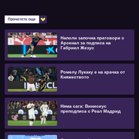
Прочетете още
Наполи започна преговори с
Арсенал за подписа на
Габриел Жезус
Ромелу Лукаку е на крачка от
Княжеството
Няма сага: Винисиус
преподписа с Реал Мадрид