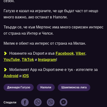
сезон.
Гатузо е казал на играчите, че ще бъдат част от нещо
много важно, ако останат в Наполи.
Твърди се, че към Мертенс има много сериозен интерес
от страна на Интер и Челси.
Милик е обект на интерес от страна на Милан.
Новините на Dsport и във
Facebook
,
Viber
,
YouTube
,
TikTok
и
Instagram
!
Мобилният Аpp на Dsport вече е тук - изтеглете за
Android
и
iOS
Дженаро Гатузо
Наполи
Шампионска лига
Сподели