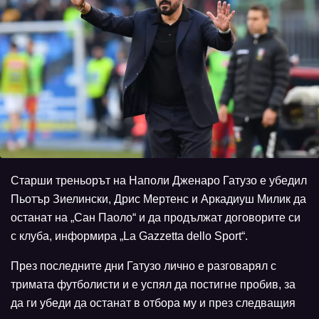
Старши треньорът на Наполи Дженаро Гатузо е убедил
Пьотър Зиелински, Дрис Мертенс и Аркадиуш Милик да
останат на „Сан Паоло“ и да продължат договорите си
с клуба, информира „La Gazzetta dello Sport“.
През последните дни Гатузо лично е разговарял с
тримата футболисти и е успял да постигне пробив, за
да ги убеди да останат в отбора му и през следващия