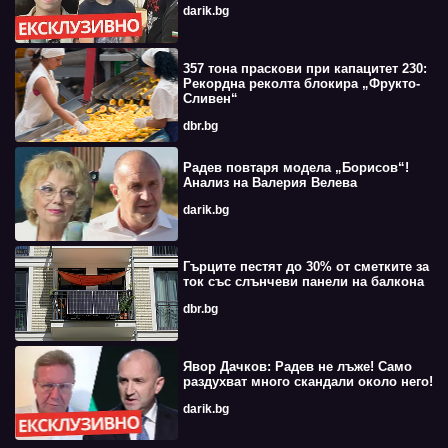
darik.bg
357 тона праскови при капацитет 230:
Рекордна реколта блокира „Фрукто-
Сливен“
dbr.bg
Радев повтаря модела „Борисов“!
Анализ на Валерия Велева
darik.bg
Гърците пестят до 30% от сметките за
ток със слънчеви панели на балкона
dbr.bg
Явор Дачков: Радев не лъже! Само
раздухват много скандали около него!
darik.bg