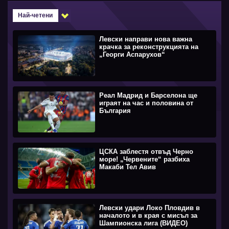
Най-четени
Левски направи нова важна
крачка за реконструкцията на
„Георги Аспарухов“
Реал Мадрид и Барселона ще
играят на час и половина от
България
ЦСКА заблестя отвъд Черно
море! „Червените“ разбиха
Макаби Тел Авив
Левски удари Локо Пловдив в
началото и в края с мисъл за
Шампионска лига (ВИДЕО)