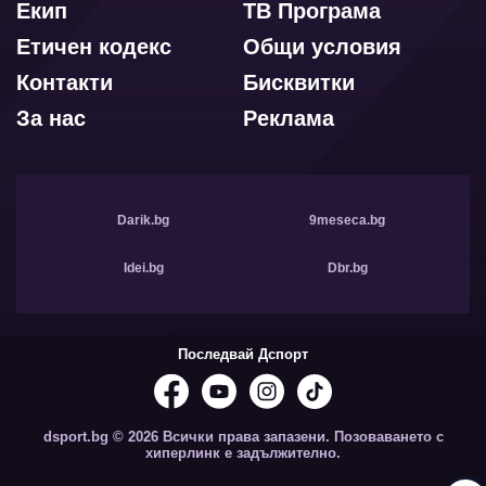
Екип
ТВ Програма
Етичен кодекс
Общи условия
Контакти
Бисквитки
За нас
Реклама
Darik.bg
9meseca.bg
Idei.bg
Dbr.bg
Последвай Дспорт
dsport.bg © 2026 Всички права запазени. Позоваването с
хиперлинк е задължително.