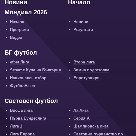
Новини
Начало
Мондиал 2026
Начало
Новини
Програма
Резултати
Видео
БГ футбол
efbet Лига
Втора лига
Sesame Купа на България
Зимна подготовка
Национален отбор
Евротурнири
ФутболНекст
Световен футбол
Висша лига
Ла Лига
Първа Бундеслига
Серия А
Лига 1
Шампионска лига
Лига Европа
Световно първенство по