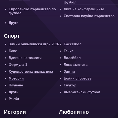
футбол
Европейско първенство по
Лига на конференциите
футбол
Световно клубно първенство
Други
Спорт
Зимни олимпийски игри 2026
Баскетбол
Бокс
Тенис
Вдигане на тежести
Волейбол
Формула 1
Лека атлетика
Художествена гимнастика
Зимни
Моторни
Бойни спортове
Плуване
Снукър
Други
Американски футбол
Ръгби
Истории
Любопитно