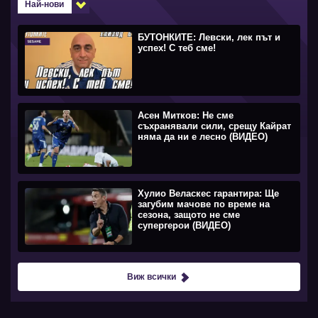
Най-нови
БУТОНКИТЕ: Левски, лек път и
успех! С теб сме!
Асен Митков: Не сме
съхранявали сили, срещу Кайрат
няма да ни е лесно (ВИДЕО)
Хулио Веласкес гарантира: Ще
загубим мачове по време на
сезона, защото не сме
супергерои (ВИДЕО)
Виж всички