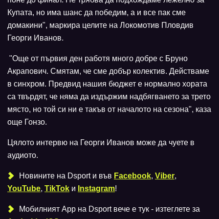
Купата, но има шанс да победим, а и все пак сме
домакини", маркира целите на Локомотив Пловдив
Георги Иванов.
"Още от първия ден работя много добре с Бруно
Акрапович. Смятам, че сме добър колектив. Действаме
в синхром. Предвид нашия бюджет е нормално хората
са твърдят, че няма да издържим надбягването за трето
място, но той си ни е такъв от началото на сезона", каза
още Гонзо.
Цялото интервю на Георги Иванов може да чуете в
аудиото.
Новините на Dsport и във
Facebook
,
Viber
,
YouTube
,
TikTok
и
Instagram
!
Мобилният Аpp на Dsport вече е тук - изтеглете за