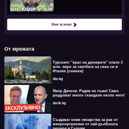
Виж всички
От мрежата
Турският "крал на дюнерите" плати 3
млн. евро за сватбата на сина си в
Италия (снимки)
dbr.bg
Явор Дачков: Радев не лъже! Само
раздухват много скандали около него!
darik.bg
Създават нови лекарства за рак от
микроорганизми от най-дълбоката
пещера в Гърция