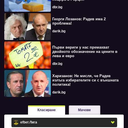
dbr.bg
Георги Лозанов: Радев има 2
проблема!
darik.bg
Първи вериги у нас премахват
двойното обозначение на цените в
лева и евро
dbr.bg
Харизанов: Не мисля, че Радев
излъга избирателите си с външната
политика!
darik.bg
Класиране
Мачове