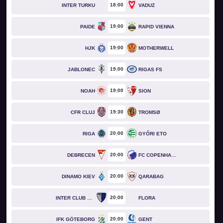
18
00
INTER TURKU
VADUZ
19
00
PAIDE
RAPID VIENNA
19
00
HJK
MOTHERWELL
19
00
JABLONEC
RIGAS FS
19
00
NOAH
SION
19
30
CFR CLUJ
TROMSØ
20
00
RIGA
GYŐRI ETO
20
00
DEBRECEN
FC COPENHAGEN
20
00
DINAMO KIEV
QARABAG
20
00
INTER CLUB D'ESCALDES
FLORA
20
00
IFK GÖTEBORG
GENT