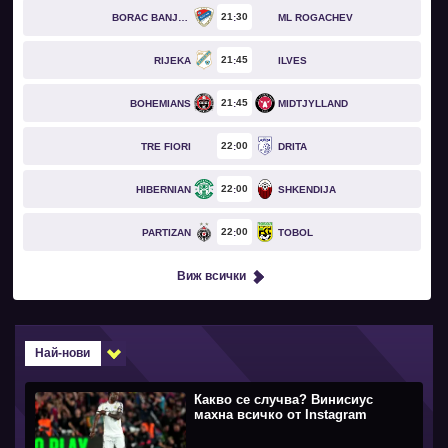
21
30
BORAC BANJA LUKA
ML ROGACHEV
21
45
RIJEKA
ILVES
21
45
BOHEMIANS
MIDTJYLLAND
22
00
TRE FIORI
DRITA
22
00
HIBERNIAN
SHKENDIJA
22
00
PARTIZAN
TOBOL
Виж всички
Най-нови
Какво се случва? Винисиус
махна всичко от Instagram