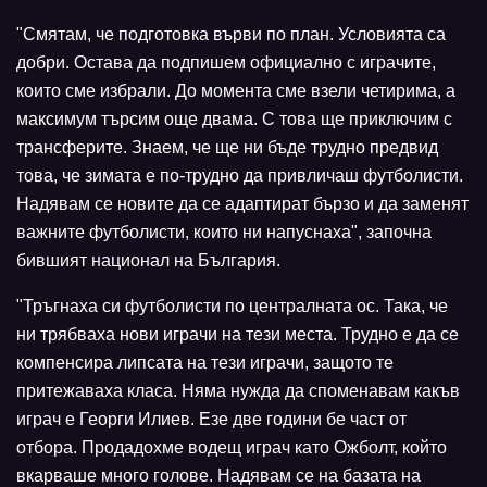
"Смятам, че подготовка върви по план. Условията са
добри. Остава да подпишем официално с играчите,
които сме избрали. До момента сме взели четирима, а
максимум търсим още двама. С това ще приключим с
трансферите. Знаем, че ще ни бъде трудно предвид
това, че зимата е по-трудно да привличаш футболисти.
Надявам се новите да се адаптират бързо и да заменят
важните футболисти, които ни напуснаха", започна
бившият национал на България.
"Тръгнаха си футболисти по централната ос. Така, че
ни трябваха нови играчи на тези места. Трудно е да се
компенсира липсата на тези играчи, защото те
притежаваха класа. Няма нужда да споменавам какъв
играч е Георги Илиев. Езе две години бе част от
отбора. Продадохме водещ играч като Ожболт, който
вкарваше много голове. Надявам се на базата на