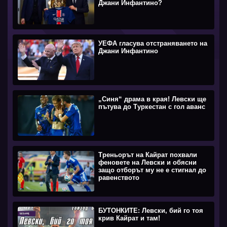
Джани Инфантино?
УЕФА гласува отстраняването на
Джани Инфантино
„Синя“ драма в края! Левски ще
пътува до Туркестан с гол аванс
Треньорът на Кайрат похвали
феновете на Левски и обясни
защо отборът му не е стигнал до
равенството
БУТОНКИТЕ: Левски, бий го тоя
крив Кайрат и там!