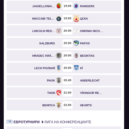
19
00
JAGIELLONIA BIAŁYSTOK
RANGERS
19
00
MACCABI TEL AVIV
ЦСКА
20
00
LINCOLN RED IMPS
OMONIA NICOSIA
20
00
SALZBURG
PAFOS
20
00
HRADEC KRÁLOVÉ
BESIKTAS
20
00
LECH POZNAŃ
KÍ
20
45
PAOK
ANDERLECHT
21
00
THUN
VÍKINGUR REYKJAVÍK
22
00
BENFICA
HEARTS
ЕВРОТУРНИРИ
ЛИГА НА КОНФЕРЕНЦИИТЕ