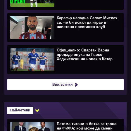
Карагър нападна Салах: Мислех
си, че би искал да играе в
наистина престижен клуб
Официално: Спартак Варна
продаде внука на Гьоко
Хаджиевски на новак в Катар
Виж всички
Най-четени
Петима титани в битка за трона
на ФИФА: кой може да смени