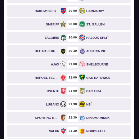
20
00
RAKOW CZESTOCHOWA
HAMMARBY
20
00
SHERIFF
ST. GALLEN
20
00
ZALGIRIS
HAJDUK SPLIT
20
30
BEITAR JERUSALEM
AUSTRIA VIENNA
21
00
AJAX
SHELBOURNE
21
00
HAPOEL TEL AVIV
GKS KATOWICE
21
00
TWENTE
DAC 1904
21
30
LUGANO
NSÍ
21
30
SPORTING BRAGA
DINAMO MINSK
21
30
VALUR
NORDSJÆLLAND