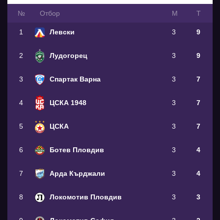
№
Oтбор
М
Т
1
Левски
3
9
2
Лудогорец
3
9
3
Спартак Варна
3
7
4
ЦСКА 1948
3
7
5
ЦСКА
3
7
6
Ботев Пловдив
3
4
7
Арда Кърджали
3
4
8
Локомотив Пловдив
3
3