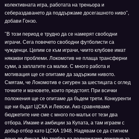
колективната игра, работата на треньора и
себераздаването да поддържаме досегашното ниво",
добави Гонзо.
"В този период е трудно да се намерят свободни
играчи. Сега повечето свободни футболисти са
чужденци. Целим се към играчи, чиито клубове имат
някакви проблеми. Локомотив не плаща трансферни
суми, а заплатите са малки. С много работа и
мотивация ще се опитаме да задържим нивото.
Смятам, че Локомотив е сигурен за шестицата с оглед
точките и мачовете, които предстоят. При всички
положения ще се опитаме да бъдем трети. Конкуренти
ще ни бъдат ЦСКА и Левски. Ако сравняваме
бюджетите ние сме с много по-малък от тези два
отбора. Имаме и амбиции за Купата, а там играем с
добър отбор като ЦСКА 1948. Надявам се да стигнем
поне до финал. Не трябва да подхождаме лежелно за