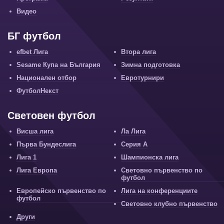
Видео
БГ футбол
efbet Лига
Втора лига
Sesame Купа на България
Зимна подготовка
Национален отбор
Евротурнири
ФутболНекст
Световен футбол
Висша лига
Ла Лига
Първа Бундеслига
Серия А
Лига 1
Шампионска лига
Лига Европа
Световно първенство по
футбол
Европейско първенство по
Лига на конференциите
футбол
Световно клубно първенство
Други