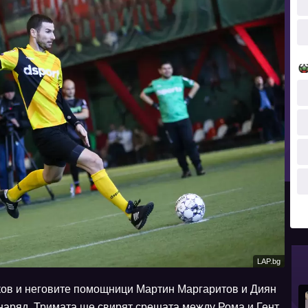
LAP.bg
ков и неговите помощници Мартин Маргаритов и Диян
наряд. Тримата ще свирят срещата между Рома и Гент