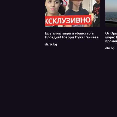
Брутална гавра и убийство в
От Орм
Пловдив! Говори Ружа Райчева
море: 
промен
darik.bg
dbr.bg