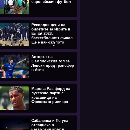
европейския футбол
Рекордни цени на
билетите за Игрите в
Ел Ей 2028:
баскетболният финал
ще е най-скъпото
спортно събитие
Авторът на
шампионския гол за
Левски пред трансфер
в Азия
Маркъс Рашфорд на
луксозно парти с
красавици на
Френската ривиера
Сабаленка и Пегула
отпаднаха в
четвъртия кръг в