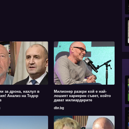
ии за дрона, нахлул в
Милионер разкри кой е най-
ия! Анализ на Тодор
лошият кариерен съвет, който
в
дават милиардерите
g
dbr.bg