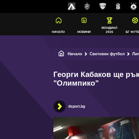
МОНДИАЛ
НАЧАЛО
НОВИНИ
2026
БГ ФУТ
Начало
Световен футбол
Ли
Георги Кабаков ще рък
"Олимпико"
dsport.bg