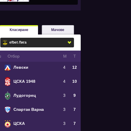
Класиране
Мачове
№
Oтбор
М
Т
Левски
4
12
ЦСКА 1948
4
10
Лудогорец
3
9
Спартак Варна
3
7
ЦСКА
3
7