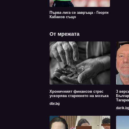
Първа лига се завръща - Георги
Кабаков също
От мрежата
Хроничният финансов стрес
3 верс
ускорява стареенето на мозъка
Българ
Тагаре
dbr.bg
darik.b