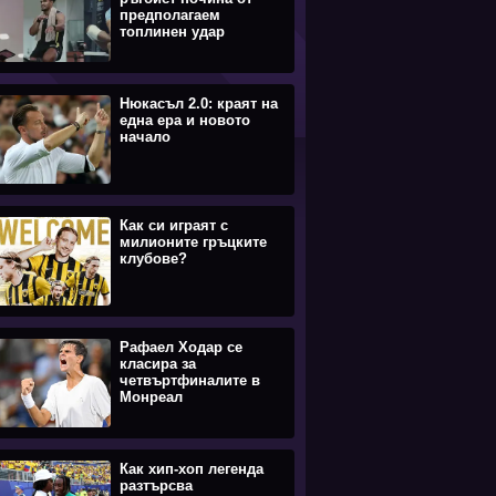
предполагаем
топлинен удар
Нюкасъл 2.0: краят на
една ера и новото
начало
Как си играят с
милионите гръцките
клубове?
Рафаел Ходар се
класира за
четвъртфиналите в
Монреал
Как хип-хоп легенда
разтърсва