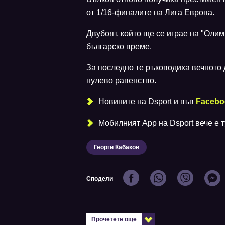
от 1/16-финалите на Лига Европа.
Двубоят, който ще се играе на "Олим
българско време.
За последно те ръководиха вечното
нулево равенство.
Новините на Dsport и във
Facebo
Мобилният Аpp на Dsport вече е ту
Георги Кабаков
Сподели
Прочетете още