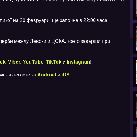
пико" на 20 февруари, ще започне в 22:00 часа
 дерби между Левски и ЦСКА, което завърши при
ok
,
Viber
,
YouTube
,
TikTok
и
Instagram
!
к - изтеглете за
Android
и
iOS