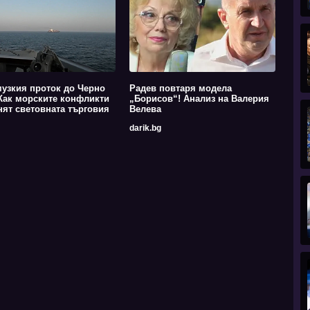
узкия проток до Черно
Радев повтаря модела
Как морските конфликти
„Борисов“! Анализ на Валерия
ят световната търговия
Велева
darik.bg