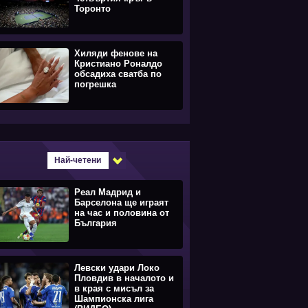
Торонто
Хиляди фенове на
Кристиано Роналдо
обсадиха сватба по
погрешка
Най-четени
Реал Мадрид и
Барселона ще играят
на час и половина от
България
Левски удари Локо
Пловдив в началото и
в края с мисъл за
Шампионска лига