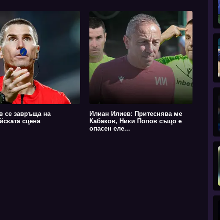
в се завръща на
Илиан Илиев: Притеснява ме
йската сцена
Кабаков, Ники Попов също е
опасен еле...