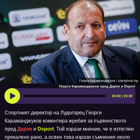
Георги Караманджуков / startphoto.bg
Георги Караманджуков пред Дарик и Dsport
00:00 | 19:38
Спортният директор на Лудогорец Георги
Караманджуков коментира жребия за първенството
пред
Дарик
и
Dsport
. Той изрази мнение, че е изтеглен
прекалено рано, а освен това изрази съмнения около