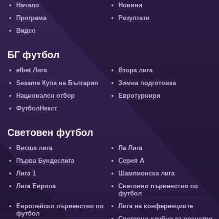
Начало
Новини
Програма
Резултати
Видео
БГ футбол
efbet Лига
Втора лига
Sesame Купа на България
Зимна подготовка
Национален отбор
Евротурнири
ФутболНекст
Световен футбол
Висша лига
Ла Лига
Първа Бундеслига
Серия А
Лига 1
Шампионска лига
Лига Европа
Световно първенство по
футбол
Европейско първенство по
Лига на конференциите
футбол
Световно клубно първенство