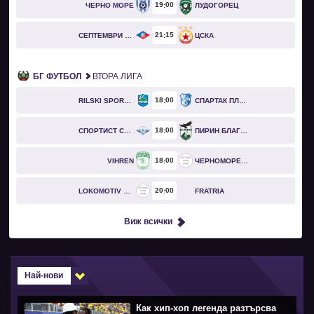
19
00
ЧЕРНО МОРЕ
ЛУДОГОРЕЦ
21
15
СЕПТЕМВРИ СОФИЯ
ЦСКА
БГ ФУТБОЛ
ВТОРА ЛИГА
18
00
RILSKI SPORTIST
СПАРТАК ПЛЕВЕН
18
00
СПОРТИСТ СВОГЕ
ПИРИН БЛАГОЕВГРАД
18
00
VIHREN
ЧЕРНОМОРЕЦ БУРГАС
20
00
LOKOMOTIV GO
FRATRIA
Виж всички
Най-нови
Как хип-хоп легенда разтърсва