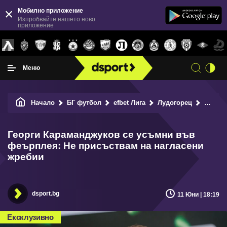
Мобилно приложение
Изпробвайте нашето ново
приложение
Меню
Начало
БГ футбол
efbet Лига
Лудогорец
Георги Караманджуков се усъмни във феърплея: Не присъствам на нагласени жребии
Георги Караманджуков се усъмни във
феърплея: Не присъствам на нагласени
жребии
dsport.bg
11 Юни | 18:19
Ексклузивно