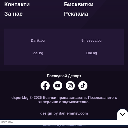
Контакти
Бисквитки
За нас
Реклама
Darik.bg
9meseca.bg
Idei.bg
Dbr.bg
Последвай Дспорт
dsport.bg © 2026 Всички права запазени. Позоваването с
хиперлинк е задължително.
design by danielmitev.com
РЕКЛАМА
created by aip.solutions