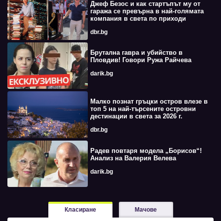
Джеф Безос и как стартъпът му от
гаража се превърна в най-голямата
компания в света по приходи
dbr.bg
Брутална гавра и убийство в
Пловдив! Говори Ружа Райчева
darik.bg
Малко познат гръцки остров влезе в
топ 5 на най-търсените островни
дестинации в света за 2026 г.
dbr.bg
Радев повтаря модела „Борисов“!
Анализ на Валерия Велева
darik.bg
Класиране
Мачове