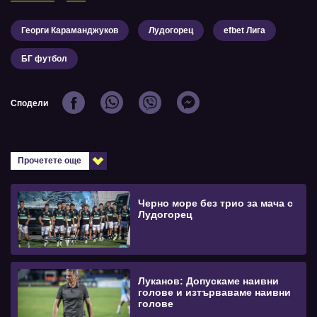
Георги Караманджуков
Лудогорец
efbet Лига
БГ футбол
Сподели
Прочетете още
Черно море без трио за мача с
Лудогорец
Луканов: Допускаме наивни
голове и изтърваваме наивни
голове