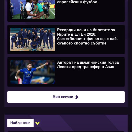
европейския футбол
Рекордни цени на билетите за
Игрите в Ел Ей 2028:
баскетболният финал ще е най-
скъпото спортно събитие
Авторът на шампионския гол за
Левски пред трансфер в Азия
Виж всички
Най-четени