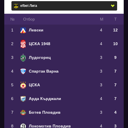
№
Oтбор
М
Т
1
Левски
4
12
2
ЦСКА 1948
4
10
3
Лудогорец
3
9
4
Спартак Варна
3
7
5
ЦСКА
3
7
6
Арда Кърджали
4
7
7
Ботев Пловдив
3
4
8
Локомотив Пловдив
4
3