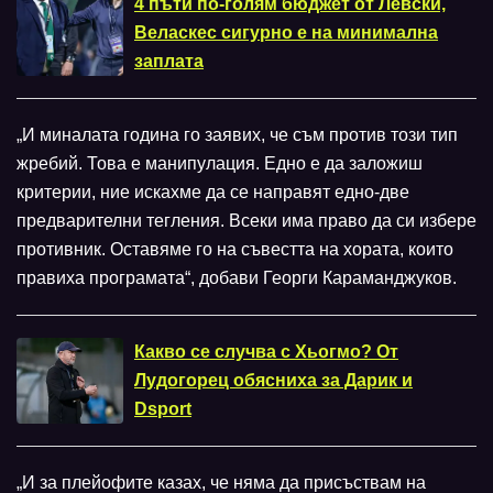
4 пъти по-голям бюджет от Левски,
Веласкес сигурно е на минимална
заплата
„И миналата година го заявих, че съм против този тип
жребий. Това е манипулация. Едно е да заложиш
критерии, ние искахме да се направят едно-две
предварителни тегления. Всеки има право да си избере
противник. Оставяме го на съвестта на хората, които
правиха програмата“, добави Георги Караманджуков.
Какво се случва с Хьогмо? От
Лудогорец обясниха за Дарик и
Dsport
„И за плейофите казах, че няма да присъствам на