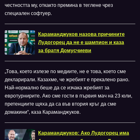
честността му, откакто премина в теглене чрез
специален софтуер.
Караманджуков назова причините
Лудогорец да не е шампион и каза
за братя Домусчиеви
„Това, което излезе по медиите, не е това, което сме
декларирали. Казахме, че жребият е прекалено рано.
Най-нормално беше да се изчака жребият за
евротурнирите. Ако сме гости в първия мач на 23 юли,
претенциите щяха да са във втория кръг да сме
домакини“, каза Караманджуков.
Караманджуков: Ако Лудогорец има