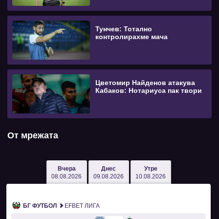
Тунчев: Тотално
контролирахме мача
Цветомир Найденов атакува
Кабаков: Нотариуса пак твори
От мрежата
Вчера
Днес
Утре
08.08.2026
09.08.2026
10.08.2026
БГ ФУТБОЛ
EFBET ЛИГА