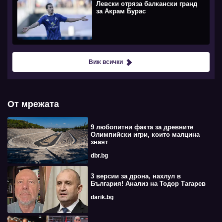
Левски отряза балкански гранд
за Акрам Бурас
Виж всички
От мрежата
9 любопитни факта за древните
Олимпийски игри, които малцина
знаят
dbr.bg
3 версии за дрона, нахлул в
България! Анализ на Тодор Тагарев
darik.bg