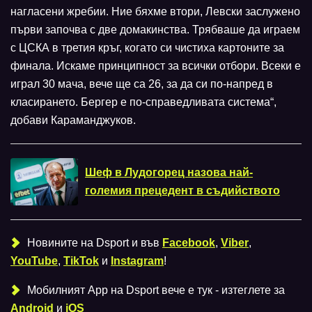
нагласени жребии. Ние бяхме втори, Левски заслужено
първи започва с две домакинства. Трябваше да играем
с ЦСКА в третия кръг, когато си чистиха картоните за
финала. Искаме принципност за всички отбори. Всеки е
играл 30 мача, вече ще са 26, за да си по-напред в
класирането. Бергер е по-справедливата система“,
добави Караманджуков.
Шеф в Лудогорец назова най-
големия прецедент в съдийството
Новините на Dsport и във
Facebook
,
Viber
,
YouTube
,
TikTok
и
Instagram
!
Мобилният Аpp на Dsport вече е тук - изтеглете за
Android
и
iOS