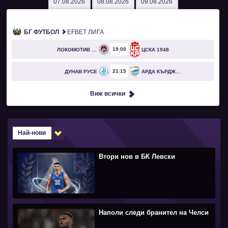
07.08.2026
08.08.2026
09.08.2026
БГ ФУТБОЛ
EFBET ЛИГА
19
00
ЛОКОМОТИВ СОФИЯ
ЦСКА 1948
21
15
ДУНАВ РУСЕ
АРДА КЪРДЖАЛИ
Виж всички
Най-нови
Втори нов в БК Левски
Наполи следи бранител на Челси