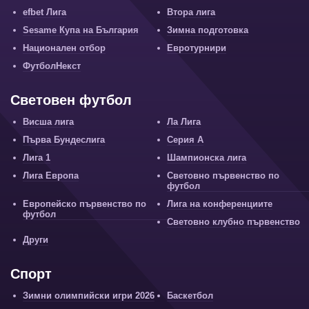
efbet Лига
Втора лига
Sesame Купа на България
Зимна подготовка
Национален отбор
Евротурнири
ФутболНекст
Световен футбол
Висша лига
Ла Лига
Първа Бундеслига
Серия А
Лига 1
Шампионска лига
Лига Европа
Световно първенство по
футбол
Европейско първенство по
Лига на конференциите
футбол
Световно клубно първенство
Други
Спорт
Зимни олимпийски игри 2026
Баскетбол