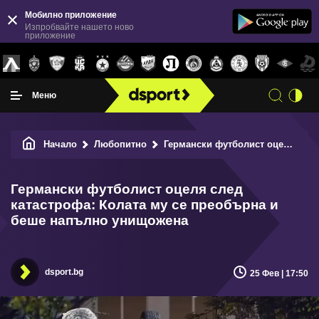
Мобилно приложение
Изпробвайте нашето ново
приложение
Меню
Начало
Любопитно
Германски футболист оцеля след катастрофа: Колата му се преобърна и беше напълно унищожена
Германски футболист оцеля след
катастрофа: Колата му се преобърна и
беше напълно унищожена
dsport.bg
25 Фев | 17:50