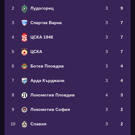
2
Лудогорец
3
9
3
Спартак Варна
3
7
4
ЦСКА 1948
3
7
5
ЦСКА
3
7
6
Ботев Пловдив
3
4
7
Арда Кърджали
3
4
8
Локомотив Пловдив
4
3
9
Локомотив София
3
2
10
Славия
3
2