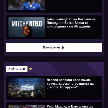
Бивш нападател на Локомотив
Пловдив и Ботев Враца се
присъедини към Абърдийн
Виж всички
Най-четени
Левски направи нова важна
крачка за реконструкцията на
„Георги Аспарухов“
Реал Мадрид и Барселона ще