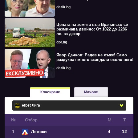
darik.bg
Цената на земята във Врачанско се
разминава двойно: От 1022 до 2286
лв. за декар
dbr.bg
Явор Дачков: Радев не лъже! Само
раздухват много скандали около него!
darik.bg
Класиране
Мачове
№
Oтбор
М
Т
1
Левски
4
12