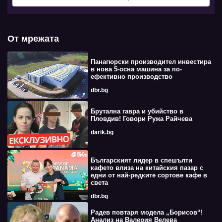
От мрежата
Панагюрски производител инвестира
в нова 5-осна машина за по-
ефективно производство
dbr.bg
Брутална гавра и убийство в
Пловдив! Говори Ружа Райчева
darik.bg
Българският лидер в спешълти
кафето влиза на китайския пазар с
едни от най-редките сортове кафе в
света
dbr.bg
Радев повтаря модела „Борисов“!
Анализ на Валерия Велева