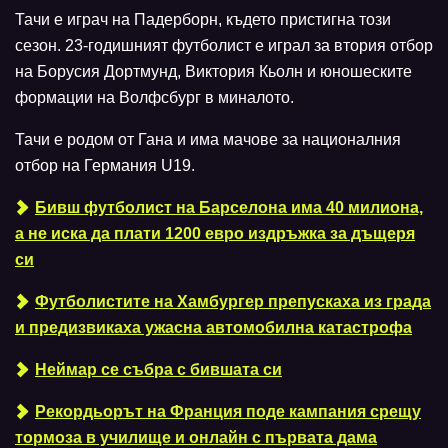
Тачи е играч на Падерборн, където пристигна този
сезон. 23-годишният футболист е играл за втория отбор
на Борусия Дортмунд, Виктория Кьолн и юношеските
формации на Волфсбург в миналото.
Тачи е родом от Гана и има мачове за националния
отбор на Германия U19.
Бивш футболист на Барселона има 40 милиона,
а не иска да плати 1200 евро издръжка за дъщеря
си
Футболистите на Хамбургер препускаха из града
и предизвикаха ужасна автомобилна катастрофа
Неймар се събра с бившата си
Рекордьорът на Франция поде кампания срещу
тормоза в училище и онлайн с първата дама