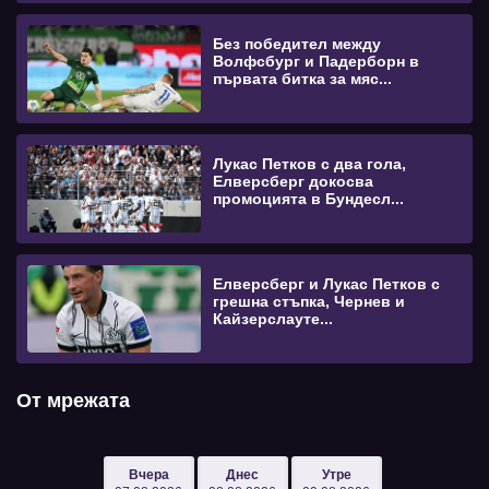
Без победител между
Волфсбург и Падерборн в
първата битка за мяс...
Лукас Петков с два гола,
Елверсберг докосва
промоцията в Бундесл...
Елверсберг и Лукас Петков с
грешна стъпка, Чернев и
Кайзерслауте...
От мрежата
Вчера
Днес
Утре