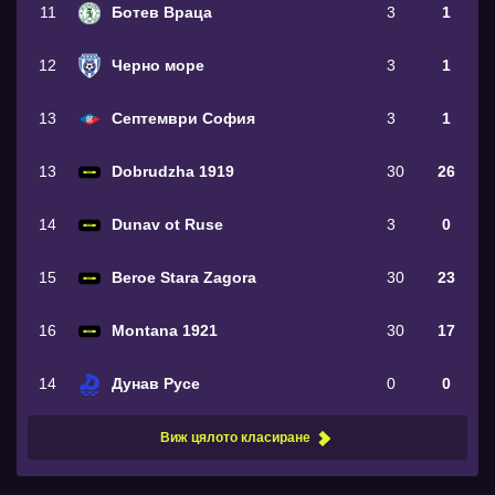
11
Ботев Враца
3
1
12
Черно море
3
1
13
Септември София
3
1
13
Dobrudzha 1919
30
26
14
Dunav ot Ruse
3
0
15
Beroe Stara Zagora
30
23
16
Montana 1921
30
17
14
Дунав Русе
0
0
Виж цялото класиране