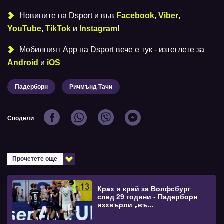
Новините на Dsport и във
Facebook
,
Viber
,
YouTube
,
TikTok
и
Instagram
!
Мобилният Аpp на Dsport вече е тук - изтеглете за
Android
и
iOS
Падерборн
Ричмънд Тачи
Сподели
Прочетете още
Крах и край за Волфсбург
след 29 години - Падерборн
изхвърли „въ...