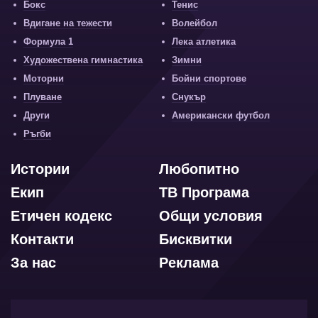
Бокс
Тенис
Вдигане на тежести
Волейбол
Формула 1
Лека атлетика
Художествена гимнастика
Зимни
Моторни
Бойни спортове
Плуване
Снукър
Други
Американски футбол
Ръгби
Истории
Любопитно
Екип
ТВ Програма
Етичен кодекс
Общи условия
Контакти
Бисквитки
За нас
Реклама