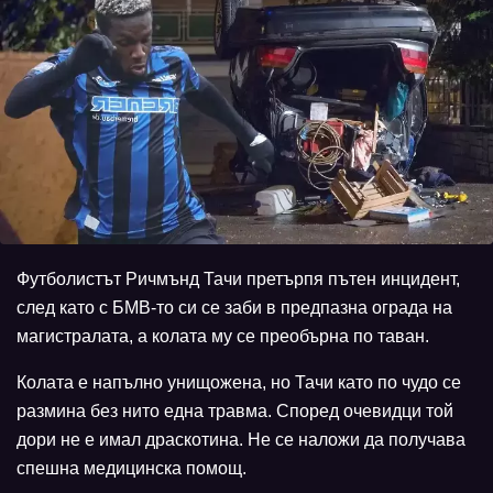
Футболистът Ричмънд Тачи претърпя пътен инцидент,
след като с БМВ-то си се заби в предпазна ограда на
магистралата, а колата му се преобърна по таван.
Колата е напълно унищожена, но Тачи като по чудо се
размина без нито една травма. Според очевидци той
дори не е имал драскотина. Не се наложи да получава
спешна медицинска помощ.