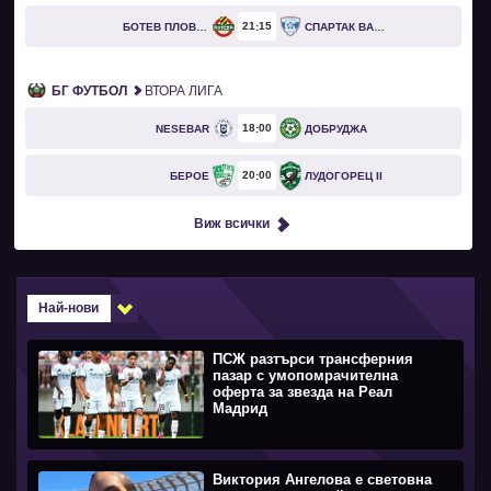
21
15
БОТЕВ ПЛОВДИВ
СПАРТАК ВАРНА
БГ ФУТБОЛ
ВТОРА ЛИГА
18
00
NESEBAR
ДОБРУДЖА
20
00
БЕРОЕ
ЛУДОГОРЕЦ II
Виж всички
Най-нови
ПСЖ разтърси трансферния
пазар с умопомрачителна
оферта за звезда на Реал
Мадрид
Виктория Ангелова е световна