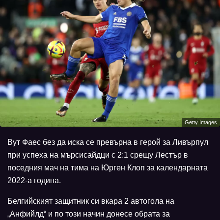
Getty Images
Вут Фаес без да иска се превърна в герой за Ливърпул
при успеха на мърсисайдци с 2:1 срещу Лестър в
поседния мач на тима на Юрген Клоп за календарната
2022-а година.
Белгийският защитник си вкара 2 автогола на
„Анфийлд“ и по този начин донесе обрата за