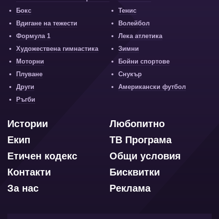
Бокс
Тенис
Вдигане на тежести
Волейбол
Формула 1
Лека атлетика
Художествена гимнастика
Зимни
Моторни
Бойни спортове
Плуване
Снукър
Други
Американски футбол
Ръгби
Истории
Любопитно
Екип
ТВ Програма
Етичен кодекс
Общи условия
Контакти
Бисквитки
За нас
Реклама