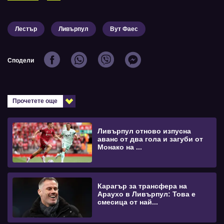
Лестър
Ливърпул
Вут Фаес
Сподели
Прочетете още
Ливърпул отново изпусна
аванс от два гола и загуби от
Монако на ...
Карагър за трансфера на
Араухо в Ливърпул: Това е
смесица от най...