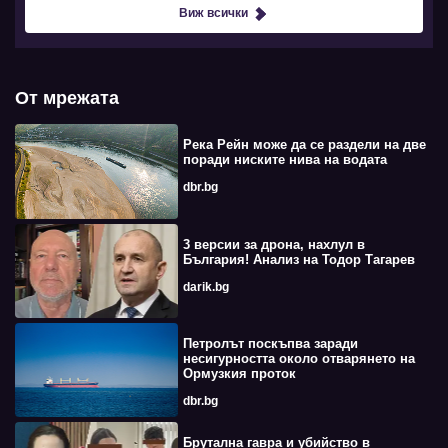
Виж всички
От мрежата
Река Рейн може да се раздели на две
поради ниските нива на водата
dbr.bg
3 версии за дрона, нахлул в
България! Анализ на Тодор Тагарев
darik.bg
Петролът поскъпва заради
несигурността около отварянето на
Ормузкия проток
dbr.bg
Брутална гавра и убийство в