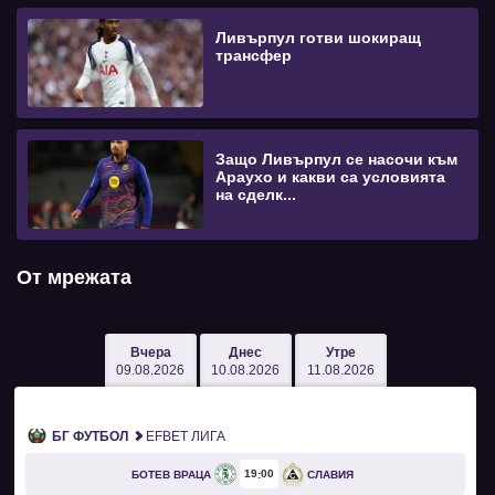
Ливърпул готви шокиращ
трансфер
Защо Ливърпул се насочи към
Араухо и какви са условията
на сделк...
От мрежата
Вчера
Днес
Утре
09.08.2026
10.08.2026
11.08.2026
БГ ФУТБОЛ
EFBET ЛИГА
19
00
БОТЕВ ВРАЦА
СЛАВИЯ