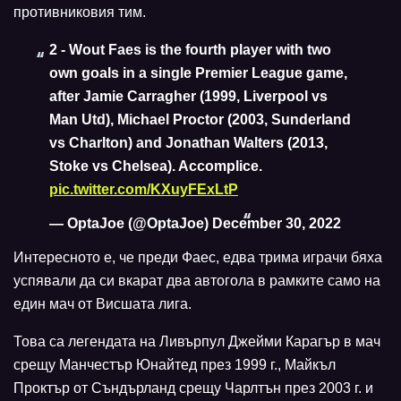
противниковия тим.
2 - Wout Faes is the fourth player with two
own goals in a single Premier League game,
after Jamie Carragher (1999, Liverpool vs
Man Utd), Michael Proctor (2003, Sunderland
vs Charlton) and Jonathan Walters (2013,
Stoke vs Chelsea). Accomplice.
pic.twitter.com/KXuyFExLtP
— OptaJoe (@OptaJoe)
December 30, 2022
Интересното е, че преди Фаес, едва трима играчи бяха
успявали да си вкарат два автогола в рамките само на
един мач от Висшата лига.
Това са легендата на Ливърпул Джейми Карагър в мач
срещу Манчестър Юнайтед през 1999 г., Майкъл
Проктър от Съндърланд срещу Чарлтън през 2003 г. и