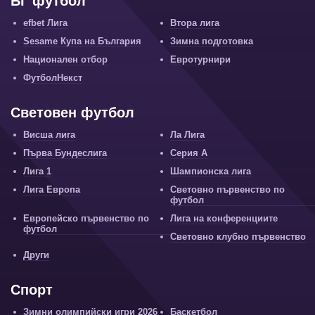
БГ футбол
efbet Лига
Втора лига
Sesame Купа на България
Зимна подготовка
Национален отбор
Евротурнири
ФутболНекст
Световен футбол
Висша лига
Ла Лига
Първа Бундеслига
Серия А
Лига 1
Шампионска лига
Лига Европа
Световно първенство по
футбол
Европейско първенство по
Лига на конференциите
футбол
Световно клубно първенство
Други
Спорт
Зимни олимпийски игри 2026
Баскетбол