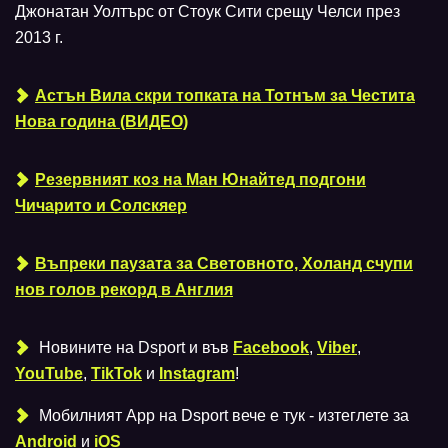
Джонатан Уолтърс от Стоук Сити срещу Челси през
2013 г.
Астън Вила скри топката на Тотнъм за Честита
Нова година (ВИДЕО)
Резервният коз на Ман Юнайтед подгони
Чичарито и Солскяер
Въпреки паузата за Световното, Холанд счупи
нов голов рекорд в Англия
Новините на Dsport и във
Facebook
,
Viber
,
YouTube
,
TikTok
и
Instagram
!
Мобилният Аpp на Dsport вече е тук - изтеглете за
Android
и
iOS