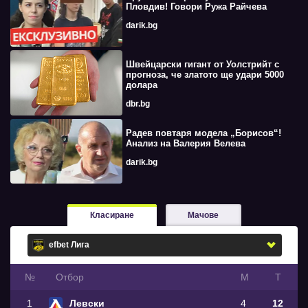
Пловдив! Говори Ружа Райчева
darik.bg
Швейцарски гигант от Уолстрийт с
прогноза, че златото ще удари 5000
долара
dbr.bg
Радев повтаря модела „Борисов“!
Анализ на Валерия Велева
darik.bg
Класиране
Мачове
№
Oтбор
М
Т
1
Левски
4
12