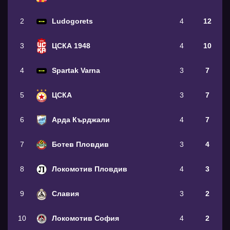
2
Ludogorets
4
12
3
ЦСКА 1948
4
10
4
Spartak Varna
3
7
5
ЦСКА
3
7
6
Арда Кърджали
4
7
7
Ботев Пловдив
3
4
8
Локомотив Пловдив
4
3
9
Славия
3
2
10
Локомотив София
4
2