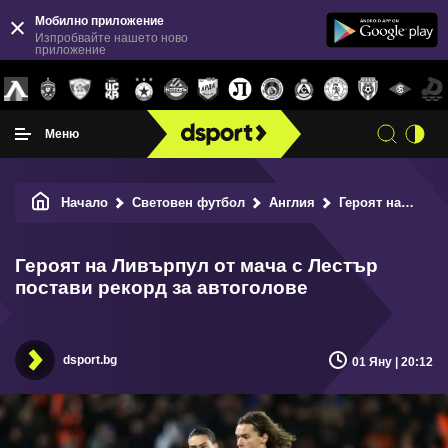
Мобилно приложение
Изпробвайте нашето ново
приложение
Меню
Начало
Световен футбол
Англия
Героят на Ливърпул от мача с Лестър постави рекорд за автоголове
Героят на Ливърпул от мача с Лестър
постави рекорд за автоголове
dsport.bg
01 Яну | 20:12