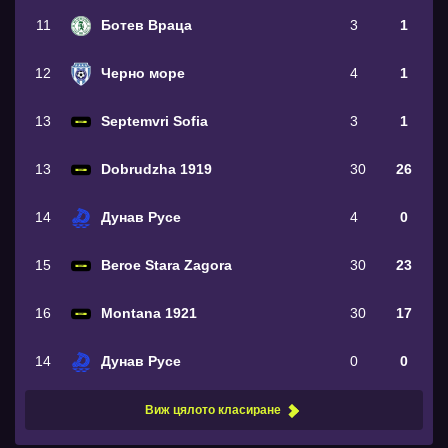
11
Ботев Враца
3
1
12
Черно море
4
1
13
Septemvri Sofia
3
1
13
Dobrudzha 1919
30
26
14
Дунав Русе
4
0
15
Beroe Stara Zagora
30
23
16
Montana 1921
30
17
14
Дунав Русе
0
0
Виж цялото класиране