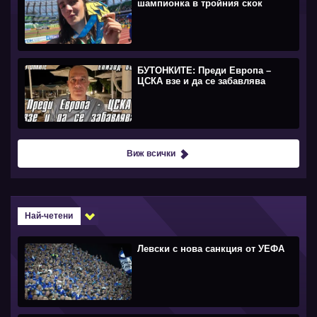
шампионка в тройния скок
БУТОНКИТЕ: Преди Европа –
ЦСКА взе и да се забавлява
Виж всички
Най-четени
Левски с нова санкция от УЕФА