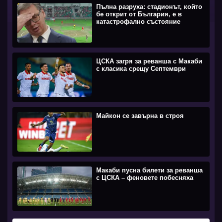
Пълна разруха: стадионът, който
бе открит от България, е в
катастрофално състояние
ЦСКА загря за реванша с Макаби
с класика срещу Септември
Майкон се завърна в строя
Макаби пусна билети за реванша
с ЦСКА – феновете побесняха