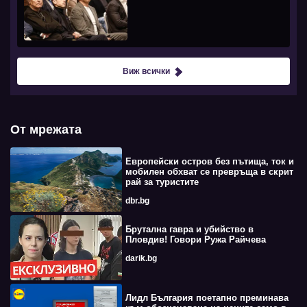
Виж всички
От мрежата
Европейски остров без пътища, ток и
мобилен обхват се превръща в скрит
рай за туристите
dbr.bg
Брутална гавра и убийство в
Пловдив! Говори Ружа Райчева
darik.bg
Лидл България поетапно преминава