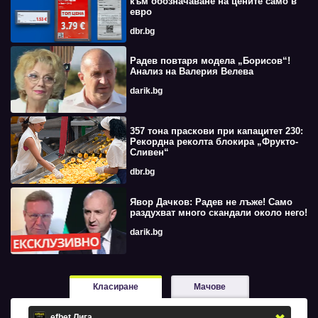
към обозначаване на цените само в
евро
dbr.bg
Радев повтаря модела „Борисов“!
Анализ на Валерия Велева
darik.bg
357 тона праскови при капацитет 230:
Рекордна реколта блокира „Фрукто-
Сливен“
dbr.bg
Явор Дачков: Радев не лъже! Само
раздухват много скандали около него!
darik.bg
Класиране
Мачове