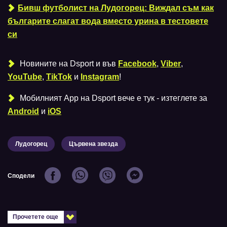
Бивш футболист на Лудогорец: Виждал съм как
българите слагат вода вместо урина в тестовете
си
Новините на Dsport и във
Facebook
,
Viber
,
YouTube
,
TikTok
и
Instagram
!
Мобилният Аpp на Dsport вече е тук - изтеглете за
Android
и
iOS
Лудогорец
Цървена звезда
Сподели
Прочетете още