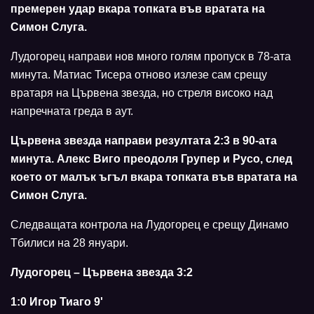
премерен удар вкара топката във вратата на
Симон Слуга.
Лудогорец направи нов много голям пропуск в 78-ата
минута. Матиас Тисера отново излезе сам срещу
вратаря на Цървена звезда, но стреля високо над
напречната греда в аут.
Цървена звезда направи резултата 2:3 в 90-ата
минута. Алекс Виго преодоля Групер и Русо, след
което от малък ъгъл вкара топката във вратата на
Симон Слуга.
Следващата контрола на Лудогорец е срещу Динамо
Тбилиси на 28 януари.
Лудогорец – Цървена звезда 3:2
1:0 Игор Тиаго 9'