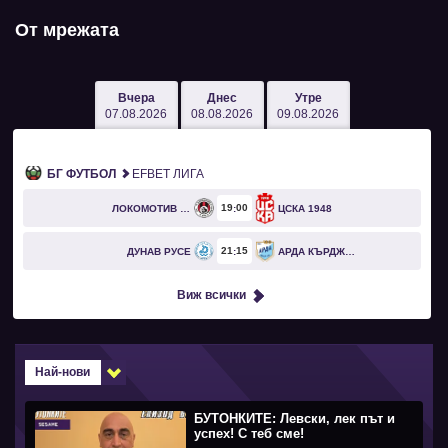
От мрежата
Вчера
Днес
Утре
07.08.2026
08.08.2026
09.08.2026
БГ ФУТБОЛ
EFBET ЛИГА
19
00
ЛОКОМОТИВ СОФИЯ
ЦСКА 1948
21
15
ДУНАВ РУСЕ
АРДА КЪРДЖАЛИ
Виж всички
Най-нови
БУТОНКИТЕ: Левски, лек път и
успех! С теб сме!