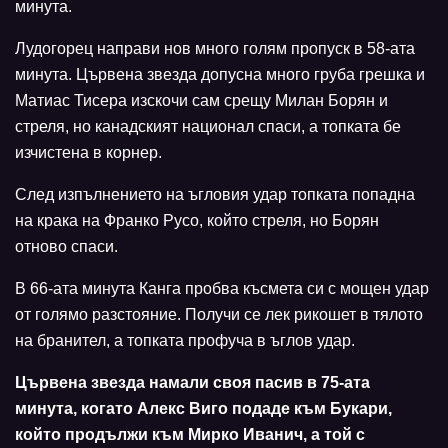
минута.
Лудогорец направи нов много голям пропуск в 58-ата
минута. Цървена звезда допусна много груба грешка и
Матиас Тисера изскочи сам срещу Милан Борян и
стреля, но канадският национал спаси, а топката бе
изчистена в корнер.
След изпълнението на ъгловия удар топката попадна
на крака на Франко Русо, който стреля, но Борян
отново спаси.
В 66-ата минута Канга пробва късмета си с мощен удар
от голямо разстояние. Получи се лек рикошет в тялото
на бранител, а топката профуча в ъглов удар.
Цървена звезда намали своя пасив в 75-ата
минута, когато Алекс Виго подаде към Букари,
който продължи към Мирко Иванич, а той с