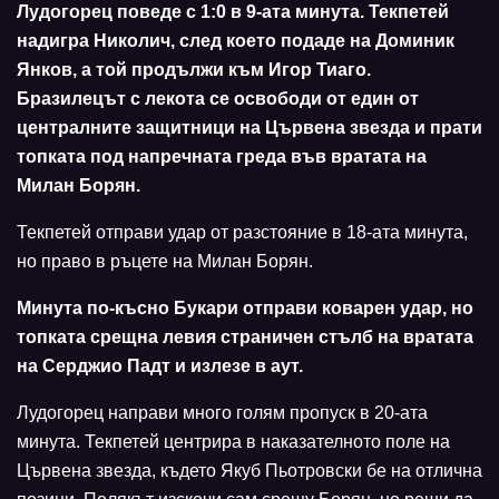
Лудогорец поведе с 1:0 в 9-ата минута. Текпетей
надигра Николич, след което подаде на Доминик
Янков, а той продължи към Игор Тиаго.
Бразилецът с лекота се освободи от един от
централните защитници на Цървена звезда и прати
топката под напречната греда във вратата на
Милан Борян.
Текпетей отправи удар от разстояние в 18-ата минута,
но право в ръцете на Милан Борян.
Минута по-късно Букари отправи коварен удар, но
топката срещна левия страничен стълб на вратата
на Серджио Падт и излезе в аут.
Лудогорец направи много голям пропуск в 20-ата
минута. Текпетей центрира в наказателното поле на
Цървена звезда, където Якуб Пьотровски бе на отлична