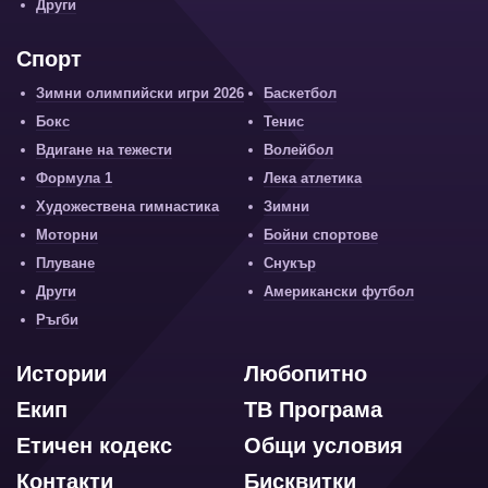
Други
Спорт
Зимни олимпийски игри 2026
Баскетбол
Бокс
Тенис
Вдигане на тежести
Волейбол
Формула 1
Лека атлетика
Художествена гимнастика
Зимни
Моторни
Бойни спортове
Плуване
Снукър
Други
Американски футбол
Ръгби
Истории
Любопитно
Екип
ТВ Програма
Етичен кодекс
Общи условия
Контакти
Бисквитки