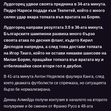
Лудогорец удвои своята преднина в 34-ата минута.
Педро Нареси подаде към Текпетей, който с много
силен удар вкара топката във вратата на Борян.
Лудогорец направи резултата 3:0 в 36-ата минута.
Българските шампиони развиха много бързо
своята атака по десния фланг, където Кирил
Десподов напредна, а след това достави топката
на Игор Тиаго, който не остави никакви шансове на
Милан Борян, пращайки топката във вратата му и
отбелязвайки своя втори гол в двубоя.
В 41-ата минута Антон Недялков фаулира Канга, след
което двамата футболисти се спречкаха, но ситуацията
бързо бе нормализирана.
Диниш Алмейда получи контузия в началото на второто
полувреме и бе сменен от Франко Русо в 48-ата