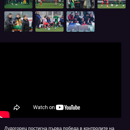
Лудогорец постигна първа победа в контролите на