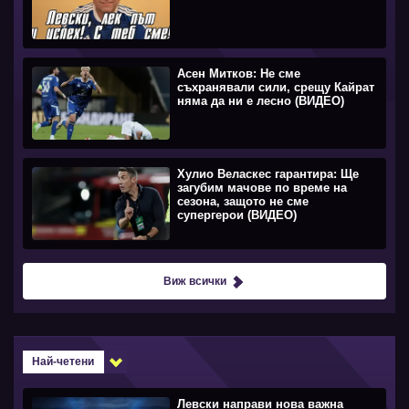
Асен Митков: Не сме
съхранявали сили, срещу Кайрат
няма да ни е лесно (ВИДЕО)
Хулио Веласкес гарантира: Ще
загубим мачове по време на
сезона, защото не сме
супергерои (ВИДЕО)
Виж всички
Най-четени
Левски направи нова важна