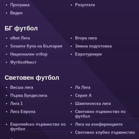
Програма
Резултати
Видео
БГ футбол
efbet Лига
Втора лига
Sesame Купа на България
Зимна подготовка
Национален отбор
Евротурнири
ФутболНекст
Световен футбол
Висша лига
Ла Лига
Първа Бундеслига
Серия А
Лига 1
Шампионска лига
Лига Европа
Световно първенство по
футбол
Европейско първенство по
Лига на конференциите
футбол
Световно клубно първенство