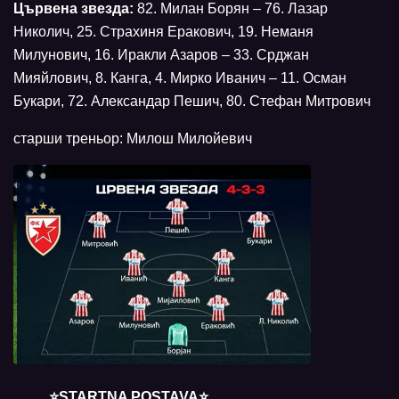
Цървена звезда:
82. Милан Борян – 76. Лазар
Николич, 25. Страхиня Еракович, 19. Неманя
Милунович, 16. Иракли Азаров – 33. Срджан
Мияйлович, 8. Канга, 4. Мирко Иванич – 11. Осман
Букари, 72. Александар Пешич, 80. Стефан Митрович
старши треньор: Милош Милойевич
⭐️STARTNA POSTAVA⭐️