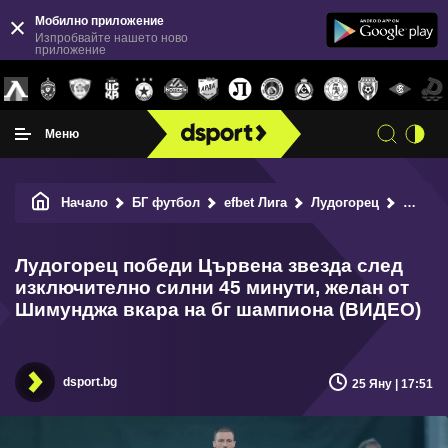
Мобилно приложение
Изпробвайте нашето ново
приложение
Меню
Начало
БГ футбол
efbet Лига
Лудогорец
Лудогорец победи Цървена звезда след изключително силни 45 минути, желан от Шимунджа вкара на бг шампиона (ВИДЕО)
Лудогорец победи Цървена звезда след
изключително силни 45 минути, желан от
Шимунджа вкара на бг шампиона (ВИДЕО)
dsport.bg
25 Яну | 17:51