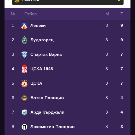
№
Oтбор
М
Т
1
Левски
3
9
2
Лудогорец
3
9
3
Спартак Варна
3
7
4
ЦСКА 1948
3
7
5
ЦСКА
3
7
6
Ботев Пловдив
3
4
7
Арда Кърджали
3
4
8
Локомотив Пловдив
3
3