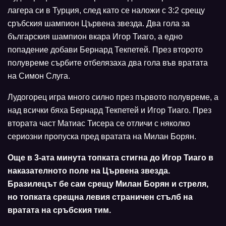
лагера си в Турция, след като се наложи с 3:2 срещу
сръбския шампион Цървена звезда. Два гола за
българския шампион вкара Игор Тиаго, а едно
попадение добави Бернард Текпетей. През второто
полувреме сърбите отбелязаха два гола във вратата
на Симон Слуга.
Лудогорец игра много силно през първото полувреме, а
над всички бяха Бернард Текпетей и Игор Тиаго. През
втората част Матиас Тисера се отличи с няколко
сериозни пропуска пред вратата на Милан Борян.
Още в 3-ата минута топката стигна до Игор Тиаго в
наказателното поле на Цървена звезда.
Бразилецът бе сам срещу Милан Борян и стреля,
но топката срещна левия страничен стълб на
вратата на сръбския тим.