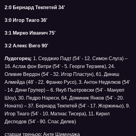
2:0 Бернард Текпетей 34'
3:0 Игор Тиаго 36'
3:1 Мирко Иванич 75'
3:2 Алекс Виго 90'
Лудогорец
: 1. Серджио Падт (54' - 12. Симон Слуга) –
16. Аслак фон Витри (54' - 5. Георги Терзиев), 24.
Оливие Вердон (54' - 32. Игор Пластун), 61. Диниш
Алмейда (48' - 22. Франко Русо), 3. Антон Недялков (54'
- 14. Дени Групер) – 6. Якуб Пьотровски (54' - Мануел
Шоу), 30. Педро Нареси, 64. Доминик Янков (54' - 20.
Нонато) – 37. Бернард Текпетей (54' - 17. Жоржиньо), 9.
Игор Тиаго (54' - 10. Матиас Тисера), 11. Кирил
Десподов (54' - 90. Спас Делев)
старши треньор: Анте Шимунджа