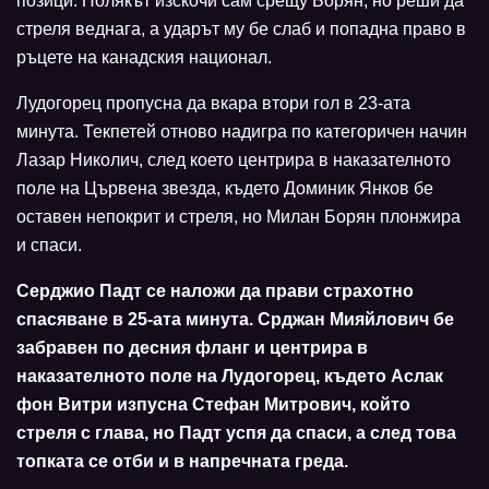
позици. Полякът изскочи сам срещу Борян, но реши да
стреля веднага, а ударът му бе слаб и попадна право в
ръцете на канадския национал.
Лудогорец пропусна да вкара втори гол в 23-ата
минута. Текпетей отново надигра по категоричен начин
Лазар Николич, след което центрира в наказателното
поле на Цървена звезда, където Доминик Янков бе
оставен непокрит и стреля, но Милан Борян плонжира
и спаси.
Серджио Падт се наложи да прави страхотно
спасяване в 25-ата минута. Срджан Мияйлович бе
забравен по десния фланг и центрира в
наказателното поле на Лудогорец, където Аслак
фон Витри изпусна Стефан Митрович, който
стреля с глава, но Падт успя да спаси, а след това
топката се отби и в напречната греда.