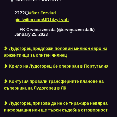
????⚪️
#fkcz
#czvlud
pic.twitter.com/JD14zyLvqh
— FK Crvena zvezda (@crvenazvezdafk)
January 25, 2023
Лудогорец предложи половин милион евро на
аржентинци за опитен чилиец
Крило на Лудогорец бе опериран в Португалия
Контузия провали трансферните планове на
съперника на Лудогорец в ЛК
Лудогорец призова да не се тиражира невярна
информация или ще търси съдебна отговорност