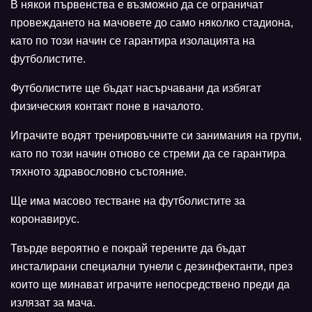
В някои първенства е възможно да се ограничат
провеждането на мачовете до само няколко стадиона,
като по този начин се гарантира изолацията на
футболистите.
Футболистите ще бъдат насърчавани да избягат
физическия контакт поне в началото.
Играчите водят тренировъчните си занимания на групи,
като по този начин отново се стреми да се гарантира
тяхното здравословно състояние.
Ще има масово тестване на футболистите за
коронавирус.
Твърде вероятно е покрай терените да бъдат
инсталирани специални тунели с дезинфектанти, през
които ще минават играчите непосредствено преди да
излязат за мача.