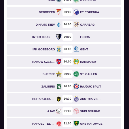
20
00
DEBRECEN
FC COPENHAGEN
20
00
DINAMO KIEV
QARABAG
20
00
INTER CLUB D'ESCALDES
FLORA
20
00
IFK GÖTEBORG
GENT
20
00
RAKOW CZESTOCHOWA
HAMMARBY
20
00
SHERIFF
ST. GALLEN
20
00
ZALGIRIS
HAJDUK SPLIT
20
30
BEITAR JERUSALEM
AUSTRIA VIENNA
21
00
AJAX
SHELBOURNE
21
00
HAPOEL TEL AVIV
GKS KATOWICE