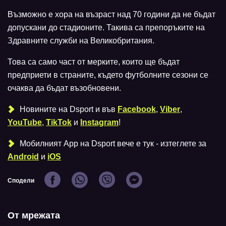
Възможно е хора на възраст над 70 години да не бъдат
допускани до стадионите. Такива са препоръките на
Здравните служби на Великобритания.
Това са само част от мерките, които ще бъдат
предприети в страните, където футболните сезони се
очаква да бъдат възобновени.
Новините на Dsport и във
Facebook
,
Viber
,
YouTube
,
TikTok
и
Instagram
!
Мобилният Аpp на Dsport вече е тук - изтеглете за
Android
и
iOS
Сподели
От мрежата