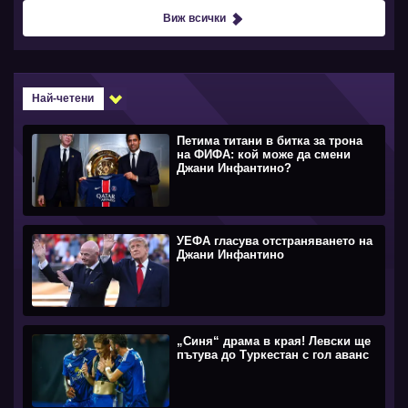
Виж всички
Най-четени
Петима титани в битка за трона
на ФИФА: кой може да смени
Джани Инфантино?
УЕФА гласува отстраняването на
Джани Инфантино
„Синя“ драма в края! Левски ще
пътува до Туркестан с гол аванс