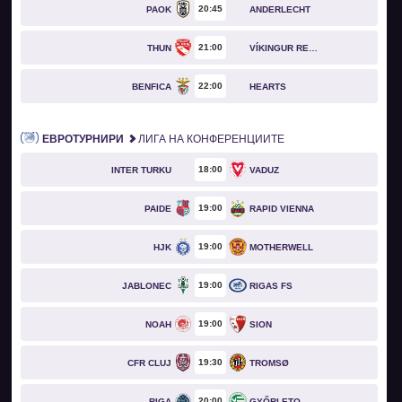
20
45
PAOK
ANDERLECHT
21
00
THUN
VÍKINGUR REYKJAVÍK
22
00
BENFICA
HEARTS
ЕВРОТУРНИРИ
ЛИГА НА КОНФЕРЕНЦИИТЕ
18
00
INTER TURKU
VADUZ
19
00
PAIDE
RAPID VIENNA
19
00
HJK
MOTHERWELL
19
00
JABLONEC
RIGAS FS
19
00
NOAH
SION
19
30
CFR CLUJ
TROMSØ
20
00
RIGA
GYŐRI ETO