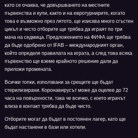
като се очаква, че довършването на местните
първенства и купи, както и на евротурнирите, когато
това е възможно през лятото, ще изисква много сгъстен
цикъл и често отборите ще трябва да играят по три
мача на седмица. Предложението на ФИФА ще трябва
да бъде одобрено от IFAB – международният орган,
който определя правилата на играта, а след това всяка
първенство ще вземе крайното решение дали да
приложи промяната.
Всички топки, използвани за срещите ще бъдат
стерилизирани. Коронавирусът може да оцелее до 72
часа на повърхности, така че всичко, с което играчът
влиза в контакт трябва да бъде чисто.
Отборите могат да бъдат в постоянен лагер, като ще
бъдат настанени в бази или хотели.