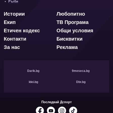
Ръгби
Истории
Любопитно
Екип
ТВ Програма
Етичен кодекс
Общи условия
Контакти
Бисквитки
За нас
Реклама
Darik.bg
9meseca.bg
Idei.bg
Dbr.bg
Последвай Дспорт