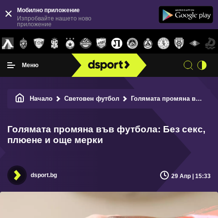
Мобилно приложение
Изпробвайте нашето ново
приложение
Меню
Начало
Световен футбол
Голямата промяна във футбола: Без секс, плюене и още мерки
Голямата промяна във футбола: Без секс,
плюене и още мерки
dsport.bg
29 Апр | 15:33