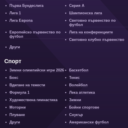
Първа Бундеслига
Серия А
Лига 1
Шампионска лига
Лига Европа
Световно първенство по
футбол
Европейско първенство по
Лига на конференциите
футбол
Световно клубно първенство
Други
Спорт
Зимни олимпийски игри 2026
Баскетбол
Бокс
Тенис
Вдигане на тежести
Волейбол
Формула 1
Лека атлетика
Художествена гимнастика
Зимни
Моторни
Бойни спортове
Плуване
Снукър
Други
Американски футбол