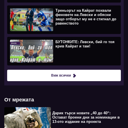
Треньорът на Кайрат похвали
феновете на Левски и обясни
защо отборът му не е стигнал до
равенството
БУТОНКИТЕ: Левски, бий го тоя
крив Кайрат и там!
Виж всички
От мрежата
Дарик търси новите „40 до 40“:
Остават броени дни за номинации в
13-ото издание на проекта