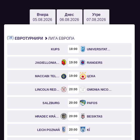
Вчера
Днес
Утре
05.08.2026
06.08.2026
07.08.2026
ЕВРОТУРНИРИ
ЛИГА ЕВРОПА
18
00
KUPS
UNIVERSITATEA CRAIOVA
19
00
JAGIELLONIA BIAŁYSTOK
RANGERS
19
00
MACCABI TEL AVIV
ЦСКА
20
00
LINCOLN RED IMPS
OMONIA NICOSIA
20
00
SALZBURG
PAFOS
20
00
HRADEC KRÁLOVÉ
BESIKTAS
20
00
LECH POZNAŃ
KÍ