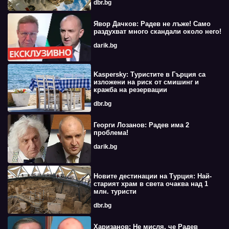
dbr.bg
Явор Дачков: Радев не лъже! Само
раздухват много скандали около него!
darik.bg
Kaspersky: Туристите в Гърция са
изложени на риск от смишинг и
кражба на резервации
dbr.bg
Георги Лозанов: Радев има 2
проблема!
darik.bg
Новите дестинации на Турция: Най-
старият храм в света очаква над 1
млн. туристи
dbr.bg
Харизанов: Не мисля, че Радев