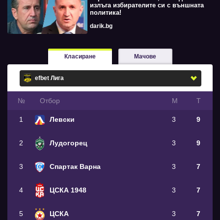
излъга избирателите си с външната
политика!
darik.bg
Класиране
Мачове
№
Oтбор
М
Т
1
Левски
3
9
2
Лудогорец
3
9
3
Спартак Варна
3
7
4
ЦСКА 1948
3
7
5
ЦСКА
3
7