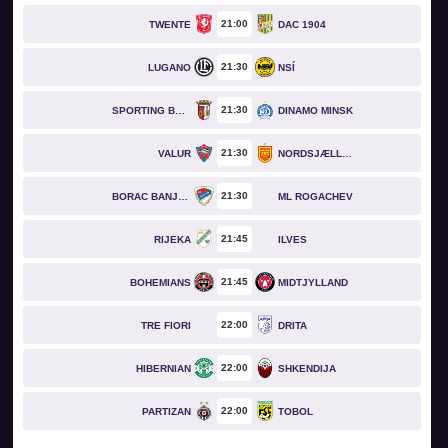
21
00
TWENTE
DAC 1904
21
30
LUGANO
NSÍ
21
30
SPORTING BRAGA
DINAMO MINSK
21
30
VALUR
NORDSJÆLLAND
21
30
BORAC BANJA LUKA
ML ROGACHEV
21
45
RIJEKA
ILVES
21
45
BOHEMIANS
MIDTJYLLAND
22
00
TRE FIORI
DRITA
22
00
HIBERNIAN
SHKENDIJA
22
00
PARTIZAN
TOBOL