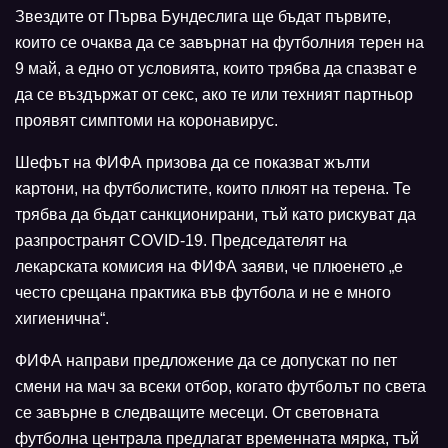
Звездите от Първа Бундеслига ще бъдат първите,
които се очаква да се завърнат на футболния терен на
9 май, а едно от условията, които трябва да спазват е
да се въздържат от секс, ако те или техният партньор
проявят симптоми на коронавирус.
Шефът на ФИФА призова да се показват жълти
картони, на футболистите, които плюят на терена. Те
трябва да бъдат санкционирани, тъй като рискуват да
разпространят COVID-19. Председателят на
лекарската комисия на ФИФА заяви, че плюенето „е
често срещана практика във футбола и не е много
хигиенична“.
ФИФА направи предложение да се допускат по пет
смени на мач за всеки отбор, когато футболът по света
се завърне в следващите месеци. От световната
футболна централа предлагат временната мярка, тъй