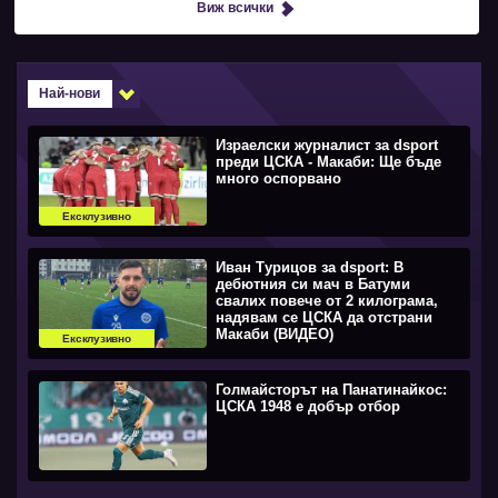
Виж всички
Най-нови
Израелски журналист за dsport
преди ЦСКА - Макаби: Ще бъде
много оспорвано
Ексклузивно
Иван Турицов за dsport: В
дебютния си мач в Батуми
свалих повече от 2 килограма,
надявам се ЦСКА да отстрани
Макаби (ВИДЕО)
Ексклузивно
Голмайсторът на Панатинайкос:
ЦСКА 1948 е добър отбор