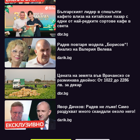
Българският лидер в спешълти
кафето влиза на китайския пазар с
едни от най-редките сортове кафе в
света
dbr.bg
Радев повтаря модела „Борисов“!
Анализ на Валерия Велева
darik.bg
Цената на земята във Врачанско се
разминава двойно: От 1022 до 2286
лв. за декар
dbr.bg
Явор Дачков: Радев не лъже! Само
раздухват много скандали около него!
darik.bg