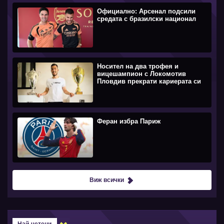
Официално: Арсенал подсили
средата с бразилски национал
Носител на два трофея и
вицешампион с Локомотив
Пловдив прекрати кариерата си
Феран избра Париж
Виж всички
Най-четени