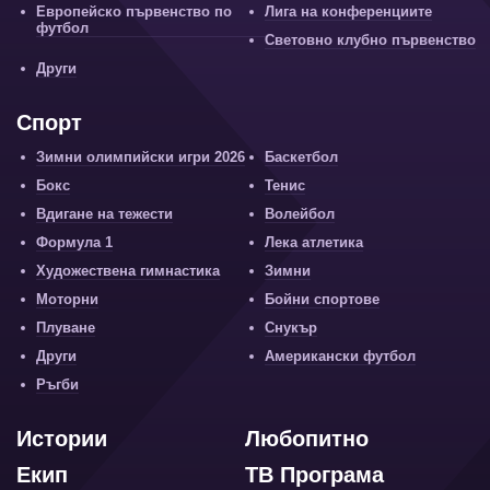
Европейско първенство по
Лига на конференциите
футбол
Световно клубно първенство
Други
Спорт
Зимни олимпийски игри 2026
Баскетбол
Бокс
Тенис
Вдигане на тежести
Волейбол
Формула 1
Лека атлетика
Художествена гимнастика
Зимни
Моторни
Бойни спортове
Плуване
Снукър
Други
Американски футбол
Ръгби
Истории
Любопитно
Екип
ТВ Програма