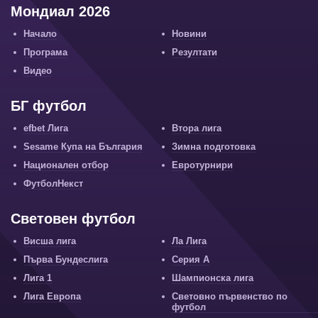
Мондиал 2026
Начало
Новини
Програма
Резултати
Видео
БГ футбол
efbet Лига
Втора лига
Sesame Купа на България
Зимна подготовка
Национален отбор
Евротурнири
ФутболНекст
Световен футбол
Висша лига
Ла Лига
Първа Бундеслига
Серия А
Лига 1
Шампионска лига
Лига Европа
Световно първенство по
футбол