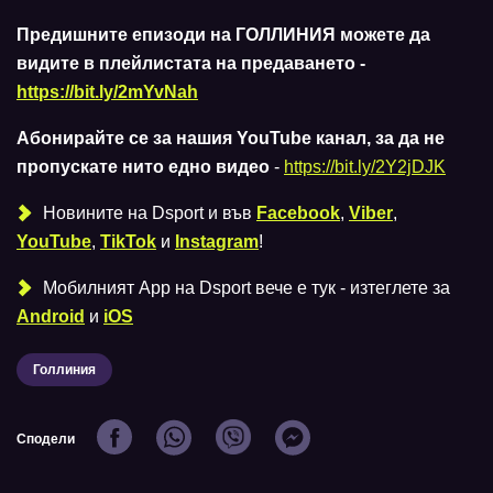
Предишните епизоди на ГОЛЛИНИЯ можете да
видите в плейлистата на предаването -
https://bit.ly/2mYvNah
Абонирайте се за нашия YouTube канал, за да не
пропускате нито едно видео
-
https://bit.ly/2Y2jDJK
Новините на Dsport и във
Facebook
,
Viber
,
YouTube
,
TikTok
и
Instagram
!
Мобилният Аpp на Dsport вече е тук - изтеглете за
Android
и
iOS
Голлиния
Сподели