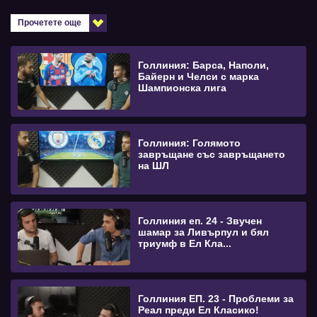
Прочетете още
Голлиния: Барса, Наполи,
Байерн и Челси с марка
Шампионска лига
Голлиния: Голямото
завръщане със завръщането
на ШЛ
Голлиния еп. 24 - Звучен
шамар за Ливърпул и бял
триумф в Ел Кла...
Голлиния ЕП. 23 - Проблеми за
Реал преди Ел Класико!