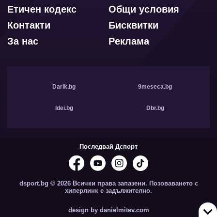
Етичен кодекс
Общи условия
Контакти
Бисквитки
За нас
Реклама
Darik.bg
9meseca.bg
Idei.bg
Dbr.bg
Последвай Дспорт
dsport.bg © 2026 Всички права запазени. Позоваването с
хиперлинк е задължително.
design by danielmitev.com