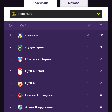
Класиране
Мачове
№
Oтбор
М
Т
1
Левски
4
12
2
Лудогорец
3
9
3
Спартак Варна
3
7
4
ЦСКА 1948
3
7
5
ЦСКА
3
7
6
Ботев Пловдив
3
4
7
Арда Кърджали
3
4