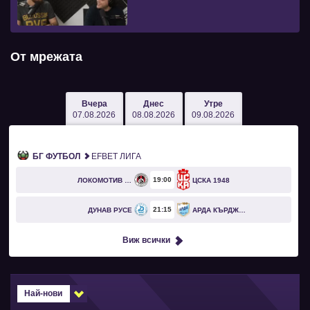
От мрежата
Вчера
Днес
Утре
07.08.2026
08.08.2026
09.08.2026
БГ ФУТБОЛ
EFBET ЛИГА
19
00
ЛОКОМОТИВ СОФИЯ
ЦСКА 1948
21
15
ДУНАВ РУСЕ
АРДА КЪРДЖАЛИ
Виж всички
Най-нови