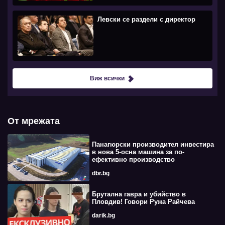
Левски се раздели с директор
Виж всички
От мрежата
Панагюрски производител инвестира
в нова 5-осна машина за по-
ефективно производство
dbr.bg
Брутална гавра и убийство в
Пловдив! Говори Ружа Райчева
darik.bg