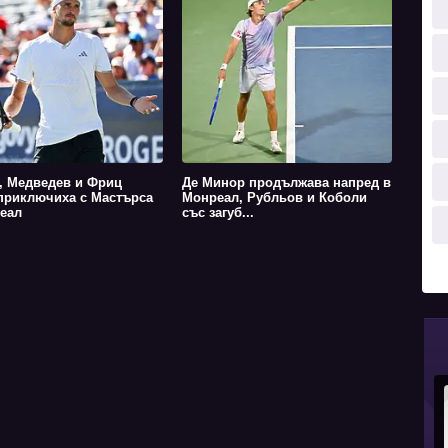
, Медведев и Фриц
Де Минор продължава напред в
приключиха с Мастърса
Монреал, Рубльов и Коболи
еал
със загуб...