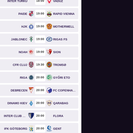
18
00
INTER TURKU
VADUZ
19
00
PAIDE
RAPID VIENNA
19
00
HJK
MOTHERWELL
19
00
JABLONEC
RIGAS FS
19
00
NOAH
SION
19
30
CFR CLUJ
TROMSØ
20
00
RIGA
GYŐRI ETO
20
00
DEBRECEN
FC COPENHAGEN
20
00
DINAMO KIEV
QARABAG
20
00
INTER CLUB D'ESCALDES
FLORA
20
00
IFK GÖTEBORG
GENT