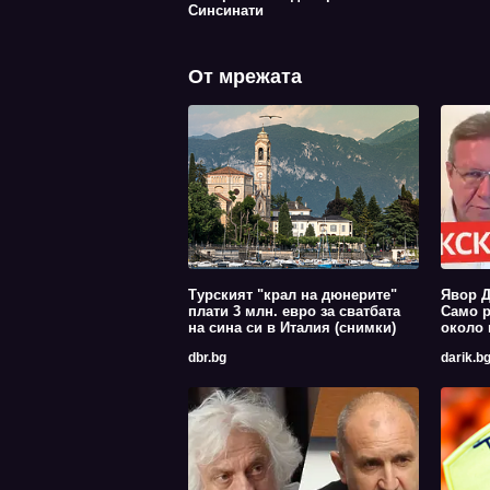
Синсинати
От мрежата
Турският "крал на дюнерите"
Явор Д
плати 3 млн. евро за сватбата
Само р
на сина си в Италия (снимки)
около 
dbr.bg
darik.b