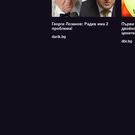
Георги Лозанов: Радев има 2
Първи 
проблема!
двойно
цените
darik.bg
dbr.bg