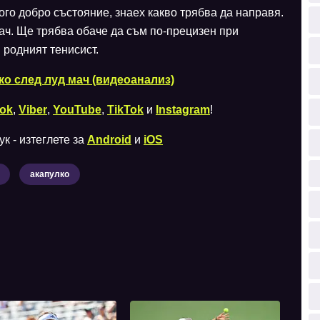
ого добро състояние, знаех какво трябва да направя.
ач. Ще трябва обаче да съм по-прецизен при
 родният тенисист.
ко след луд мач (видеоанализ)
ok
,
Viber
,
YouTube
,
TikTok
и
Instagram
!
к - изтеглете за
Android
и
iOS
акапулко