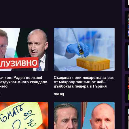
ачков: Радев не лъже!
Създават нови лекарства за рак
аздухват много скандали
от микроорганизми от най-
него!
дълбоката пещера в Гърция
g
dbr.bg