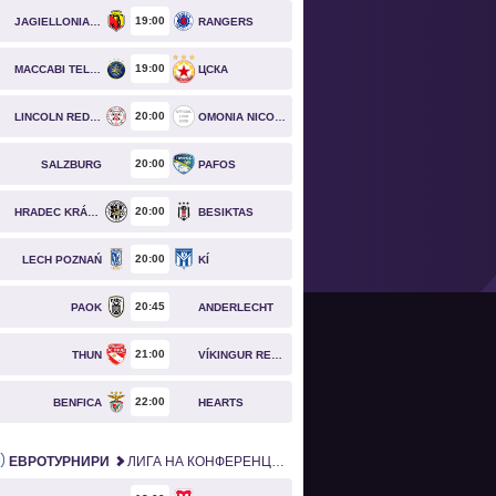
19
00
JAGIELLONIA BIAŁYSTOK
RANGERS
19
00
MACCABI TEL AVIV
ЦСКА
20
00
LINCOLN RED IMPS
OMONIA NICOSIA
20
00
SALZBURG
PAFOS
20
00
HRADEC KRÁLOVÉ
BESIKTAS
20
00
LECH POZNAŃ
KÍ
20
45
PAOK
ANDERLECHT
21
00
THUN
VÍKINGUR REYKJAVÍK
22
00
BENFICA
HEARTS
ЕВРОТУРНИРИ
ЛИГА НА КОНФЕРЕНЦИИТЕ