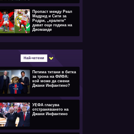
Пропаст между Реал
Мадрид и Сити за
Родри, „кралете“
дават още година на
Диоманде
Най-четени
Петима титани в битка
за трона на ФИФА:
кой може да смени
Джани Инфантино?
УЕФА гласува
отстраняването на
Джани Инфантино