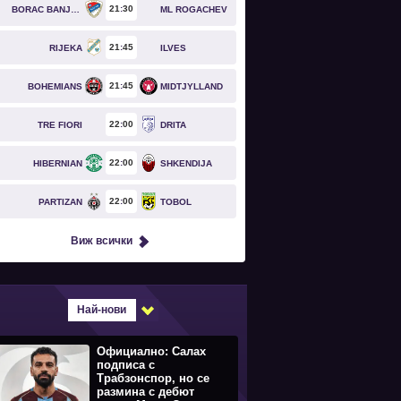
21
30
BORAC BANJA LUKA
ML ROGACHEV
21
45
RIJEKA
ILVES
21
45
BOHEMIANS
MIDTJYLLAND
22
00
TRE FIORI
DRITA
22
00
HIBERNIAN
SHKENDIJA
22
00
PARTIZAN
TOBOL
Виж всички
Най-нови
Официално: Салах
подписа с
Трабзонспор, но се
размина с дебют