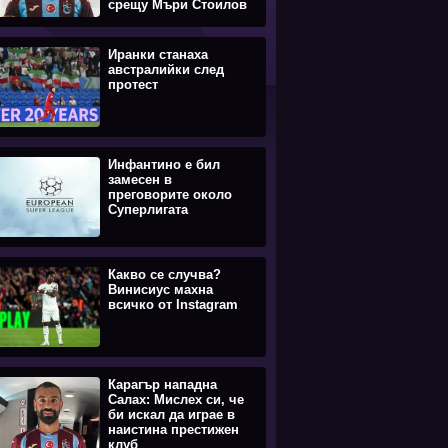
срещу Мъри Стоилов
Иранки станаха
австралийки след
протест
Инфантино е бил
замесен в
преговорите около
Суперлигата
Какво се случва?
Винисиус махна
всичко от Instagram
Карагър нападна
Салах: Мислех си, че
би искал да играе в
наистина престижен
клуб