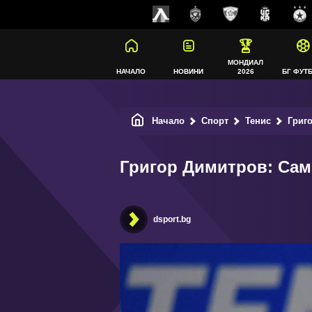
МОНДИАЛ
НАЧАЛО
НОВИНИ
2026
БГ ФУТ
Начало
Спорт
Тенис
Григо
Григор Димитров: Сам
dsport.bg