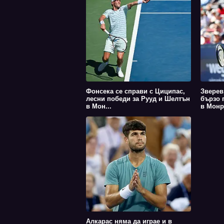
Фонсека се справи с Циципас,
Зверев
лесни победи за Рууд и Шелтън
бързо 
в Мон...
в Монр
Алкарас няма да играе и в