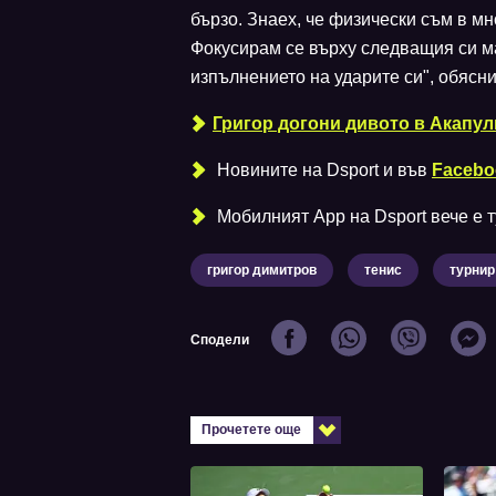
бързо. Знаех, че физически съм в мн
Фокусирам се върху следващия си м
изпълнението на ударите си", обясни
Григор догони дивото в Акапул
Новините на Dsport и във
Facebo
Мобилният Аpp на Dsport вече е ту
григор димитров
тенис
турнир
Сподели
Прочетете още