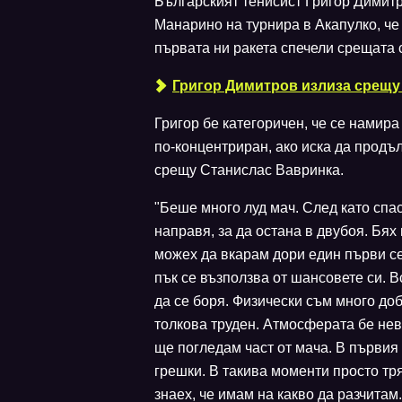
Българският тенисист Григор Димит
Манарино на турнира в Акапулко, че 
първата ни ракета спечели срещата с 6
Григор Димитров излиза срещу
Григор бе категоричен, че се намир
по-концентриран, ако иска да продъ
срещу Станислас Вавринка.
"Беше много луд мач. След като спа
направя, за да остана в двубоя. Бях
можех да вкарам дори един първи с
пък се възползва от шансовете си. В
да се боря. Физически съм много до
толкова труден. Атмосферата бе нев
ще погледам част от мача. В първия
грешки. В такива моменти просто тр
знаех, че имам на какво да разчитам