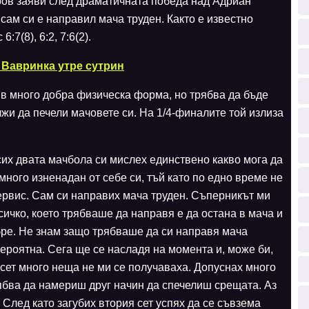
ров заяви след драматичната победа над Адриан
сам си е направил мача труден. Както е известно
:7(8), 6:2, 7:6(2).
 Вавринка утре сутрин
а в много добра физическа форма, но трябва да бъде
лжи да печели мачовете си. На 1/4-финалите той излиза
сих двата мачбола си мислех единствено какво мога да
 много изненадан от себе си, тъй като по едно време не
ервис. Сам си направих мача труден. Съперникът ми
сичко, което трябваше да направя е да остана в мача и
бре. Не знам защо трябваше да си направя мача
ероятна. Сега ще се насладя на момента и, може би,
 сет много неща не ми се получаваха. Допуснах много
ябва да намериш друг начин да спечелиш срещата. Аз
. След като загубих втория сет успях да се съвзема