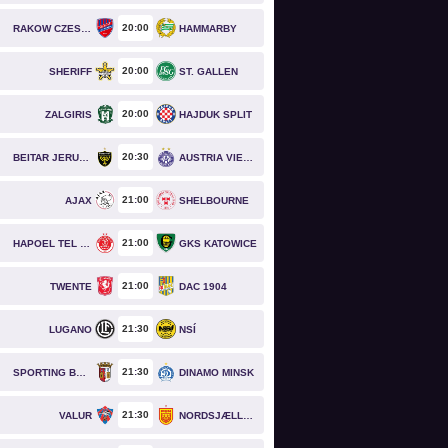
20
00
RAKOW CZESTOCHOWA
HAMMARBY
20
00
SHERIFF
ST. GALLEN
20
00
ZALGIRIS
HAJDUK SPLIT
20
30
BEITAR JERUSALEM
AUSTRIA VIENNA
21
00
AJAX
SHELBOURNE
21
00
HAPOEL TEL AVIV
GKS KATOWICE
21
00
TWENTE
DAC 1904
21
30
LUGANO
NSÍ
21
30
SPORTING BRAGA
DINAMO MINSK
21
30
VALUR
NORDSJÆLLAND