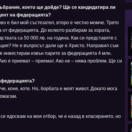
събрание, което ще дойде? Ще се кандидатира ли
дент на федерацията?
рво е бил мой състезател, второ е честно момче. Трето
а от федерацията. До колкото разбирам за хората,
ствата са 50 000 лв. на година. Как си представяте с
ация? Не е въпросът дали ще е Христо. Направил съм
е инвестирам извън парите за федерацията 4 млн.
Ако я приемат – приемат. Ако не – няма проблем. Ще си
те федерацията?
че, коне, коте. Но, борбата е моят живот. Докато мога
омагам.
 се ядосвам на моя отбор, че е назад в класирането, но