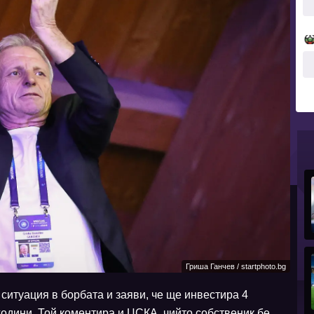
Гриша Ганчев / startphoto.bg
ситуация в борбата и заяви, че ще инвестира 4
одини. Той коментира и ЦСКА, чийто собственик бе.