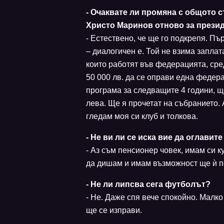
- Очаквате ли промяна с общото 
Христо Маринов отново за прези
- Естествено, че ще го подкрепя. Пъ
– диалогичен е. Той не взима заплат
които работят във федерацията, сред
50 000 лв. да се оправи една федер
програма за следващите 4 години, щ
лева. Ще я прочетат на събранието. 
гледам моя си клуб и толкова.
- Не ви ли се иска вие да оглави
- Аз съм пенсионер човек, имам си ку
да дишам и имам възможност ще ѝ п
- Не ли липсва сега футболът?
- Не. Даже спя вече спокойно. Малко
ще се изправи.