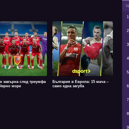
1
2
3
4
5
е завърна след триумфа
България в Европа: 15 мача –
6
Черно море
само една загуба
7
8
9