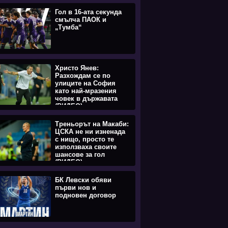
Гол в 16-ата секунда
смълча ПАОК и
„Тумба“
Христо Янев:
Разхождам се по
улиците на София
като най-мразения
човек в държавата
(ВИДЕО)
Треньорът на Макаби:
ЦСКА не ни изненада
с нищо, просто те
използваха своите
шансове за гол
(ВИДЕО)
БК Левски обяви
първи нов и
подновен договор