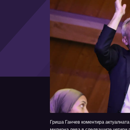
Гриша Ганчев коментира актуалната 
милиона лева в следващите четири г