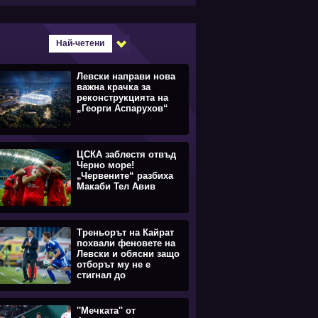
Най-четени
Левски направи нова
важна крачка за
реконструкцията на
„Георги Аспарухов“
ЦСКА заблестя отвъд
Черно море!
„Червените“ разбиха
Макаби Тел Авив
Треньорът на Кайрат
похвали феновете на
Левски и обясни защо
отборът му не е
стигнал до
равенството
''Мечката'' от