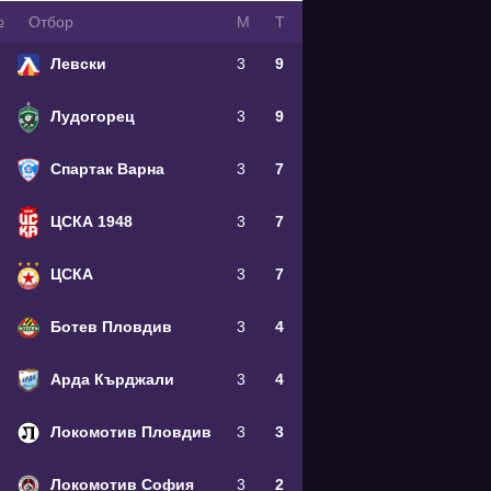
№
Oтбор
М
Т
Левски
3
9
Лудогорец
3
9
Спартак Варна
3
7
ЦСКА 1948
3
7
ЦСКА
3
7
Ботев Пловдив
3
4
Арда Кърджали
3
4
Локомотив Пловдив
3
3
Локомотив София
3
2