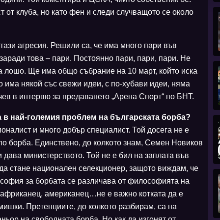
т от клуба, но като фен и следи случващото се около
тази агресия. Решили са, че има много пари във
заради това – пари. Постоянно пари, пари, пари. Не
 лошо. Ще има общо събрание на 10 март, който иска
о има някой със свежи идеи, с по-хубави идеи, няма
нчев в интервю за предаването „Арена Спорт“ по БНТ.
 в най-големия проблем на българската борба?
оналист и много добър специалист. Той досега не е
по борба. Единствено, до колкото знам, Семен Новиков
ги дава министерството. Той не е бил на заплата във
да стане национален селекционер, защото виждам, че
ософия за борбата се различава от философията на
 африканец, американец…не е важно котката да е
мишки. Претенциите, до колкото разбирам, са на
ьор на свободната борба. Но как да изгонят от