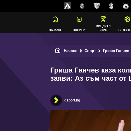
МОНДИАЛ
НАЧАЛО
НОВИНИ
2026
БГ ФУТ
Начало
Спорт
Гриша Ганчев каз
Гриша Ганчев каза кол
заяви: Аз съм част от
dsport.bg