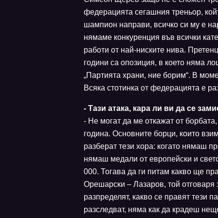
федерацията сегашния треньор, кой
шампион направи, всичко си му е нар
нямаме конкуренция във всички кате
работи от най-ниските нива. Претенц
години са опозиция, в което няма ло
„Партията храни, ние борим“. В мом
Всяка стотинка от федерацията е раз
- Тази атака, кара ли ви да се за
- Не могат да ме откажат от борбата
година. Основните борци, които взи
разберат тези хора: когато нямаш пр
нямаш медали от европейски и свето
000. Тогава да ги питам какво ще п
Орешарски – Лазаров, той отговаря з
разпределят, какво се правят тези па
разследват, няма как да крадеш нещо