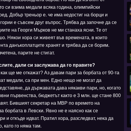
то си взима медали всяка година, олимпийски
ед. Добър треньор е. че има недостиг на борци и
гории е съвсем друг въпрос. Трябва да започне да се
иите на Георги Мърков не ми станаха ясни. Те от
шо. Някои хора си живеят във времената, в които
ента данъкоплатците хранят и трябва да се борим.
четена, парите не стигат.
мислите, дали си заслужава да го правите?
, как ще ме откажат? Аз давам пари за борбата от 90-та
мат медали, са при мен. Едно нещо не могат да
едставяне, да държавата дава някакви пари, но, когато
вни първенства, бюджетът както е 3 млн. ще стане 800
равят. Бившият секретар на МВР по времето на
а борбата в Левски. Явно не е наясно как се
ри и откъде идват. Пратил хора, разследват, нека да
, като го няма там.