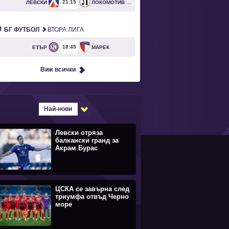
21
15
ЛЕВСКИ
ЛОКОМОТИВ ПЛОВДИВ
БГ ФУТБОЛ
ВТОРА ЛИГА
18
45
ЕТЪР
МАРЕК
Виж всички
Най-нови
Левски отряза
балкански гранд за
Акрам Бурас
ЦСКА се завърна след
триумфа отвъд Черно
море