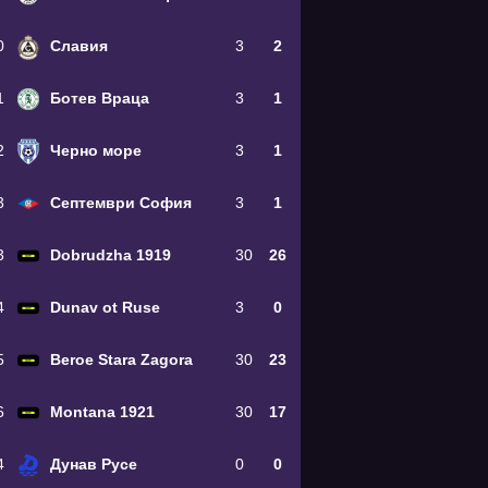
0
Славия
3
2
1
Ботев Враца
3
1
2
Черно море
3
1
3
Септември София
3
1
3
Dobrudzha 1919
30
26
4
Dunav ot Ruse
3
0
5
Beroe Stara Zagora
30
23
6
Montana 1921
30
17
4
Дунав Русе
0
0