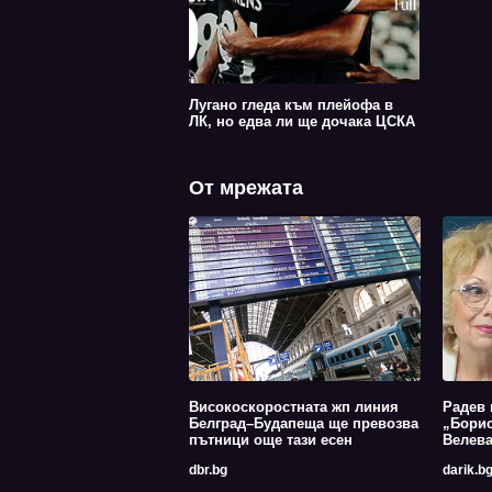
Лугано гледа към плейофа в
ЛК, но едва ли ще дочака ЦСКА
От мрежата
Високоскоростната жп линия
Радев 
Белград–Будапеща ще превозва
„Борис
пътници още тази есен
Велев
dbr.bg
darik.b