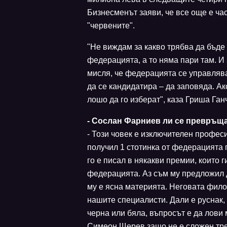
Бизнесменът заяви, че все още е час
"червените".
"Не виждам за какво трябва да бъде 
федерацията, а то няма пари там. И 
мисля, че федерацията се управлява
да се кандидатира – да заповяда. Ак
лошо да го изберат", каза Гриша Га
- Сослан Фарниев ли се превръща
- Този човек е изключителен професи
получил 1 стотинка от федерацията 
го е писал в някакви премии, които 
федерацията. Аз съм му предложил 
му е ясна материята. Неговата фил
нашите специалисти. Дали е руснак,
черна или бяла, въпросът е да лови 
Симеон Щерев защо не е сложен трен