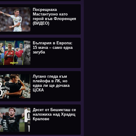
Посрещнаха
Мастантуоно като
герой във Флоренция
(ВИДЕО)
България в Европа:
15 мача – само една
загуба
Лугано гледа към
плейофа в ЛК, но
едва ли ще дочака
ЦСКА
Десет от Бешикташ се
наложиха над Храдец
Кралове