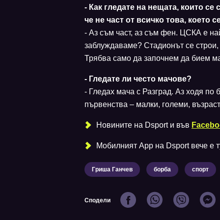
- Как гледате на нещата, които се
че не част от всичко това, което с
- Аз съм част, аз съм фен. ЦСКА е н
заблуждаваме? Стадионът се строи, в
Трябва само да започнем да бием мал
- Гледате ли често мачове?
- Гледах мача с Разград. Аз ходя по
първенства – малки, големи, възрас
Новините на Dsport и във
Facebo
Мобилният Аpp на Dsport вече е ту
Гриша Ганчев
борба
спорт
Сподели