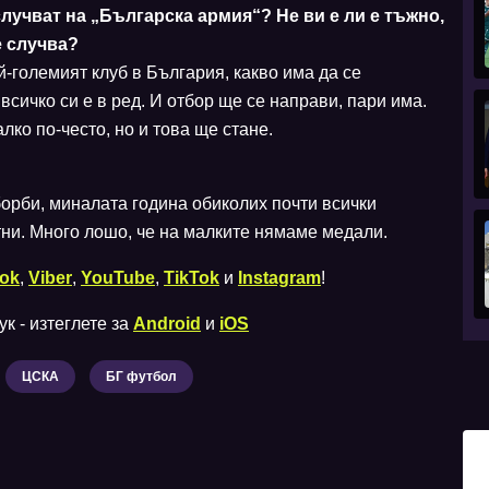
 случват на „Българска армия“? Не ви е ли е тъжно,
е случва?
ай-големият клуб в България, какво има да се
сичко си е в ред. И отбор ще се направи, пари има.
ко по-често, но и това ще стане.
 борби, миналата година обиколих почти всички
тни. Много лошо, че на малките нямаме медали.
ok
,
Viber
,
YouTube
,
TikTok
и
Instagram
!
к - изтеглете за
Android
и
iOS
ЦСКА
БГ футбол