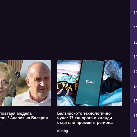
1
1
1
1
1
1
1
повтаря модела
Балтийското технологично
1
ов“! Анализ на Валерия
чудо: 17 еднорога и хиляди
а
стартъпи променят региона
1
g
dbr.bg