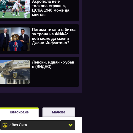
Акропола не е
толкова страшна,
ЦСКА 1948 може да
мечтае
Петима титани в битка
за трона на ФИФА:
кой може да смени
Джани Инфантино?
Левски, идвай - хубав
е (ВИДЕО)
Класиране
Мачове