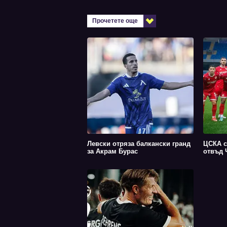
Прочетете още
Левски отряза балкански гранд
ЦСКА с
за Акрам Бурас
отвъд 