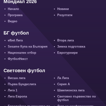
Мондиал 2026
Начало
Новини
Програма
Резултати
Видео
БГ футбол
efbet Лига
Втора лига
Sesame Купа на България
Зимна подготовка
Национален отбор
Евротурнири
ФутболНекст
Световен футбол
Висша лига
Ла Лига
Първа Бундеслига
Серия А
Лига 1
Шампионска лига
Лига Европа
Световно първенство по
футбол