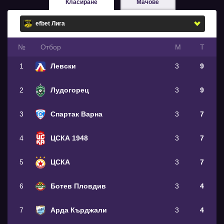
Класиране
Мачове
№
Oтбор
М
Т
1
Левски
3
9
2
Лудогорец
3
9
3
Спартак Варна
3
7
4
ЦСКА 1948
3
7
5
ЦСКА
3
7
6
Ботев Пловдив
3
4
7
Арда Кърджали
3
4