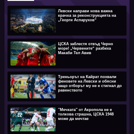
Левски направи нова важна
крачка за реконструкцията на
„Георги Аспарухов“
ЦСКА заблестя отвъд Черно
море! „Червените“ разбиха
Макаби Тел Авив
Треньорът на Кайрат похвали
феновете на Левски и обясни
защо отборът му не е стигнал до
равенството
''Мечката'' от Акропола не е
толкова страшна, ЦСКА 1948
може да мечтае