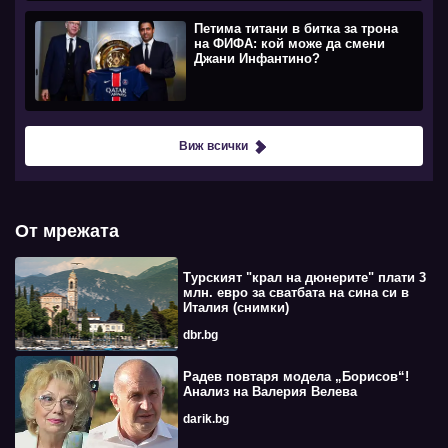
Петима титани в битка за трона
на ФИФА: кой може да смени
Джани Инфантино?
Виж всички
От мрежата
Турският "крал на дюнерите" плати 3
млн. евро за сватбата на сина си в
Италия (снимки)
dbr.bg
Радев повтаря модела „Борисов“!
Анализ на Валерия Велева
darik.bg