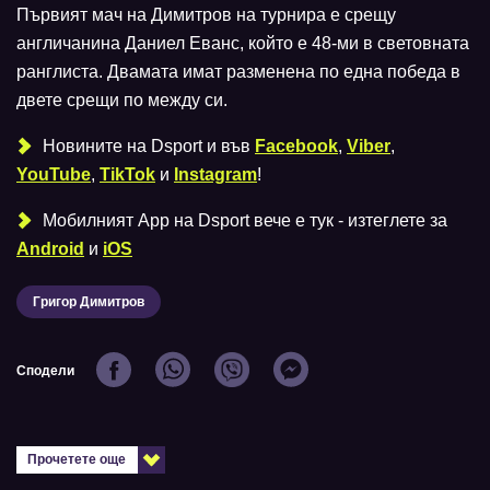
Първият мач на Димитров на турнира е срещу
англичанина Даниел Еванс, който е 48-ми в световната
ранглиста. Двамата имат разменена по една победа в
двете срещи по между си.
Новините на Dsport и във
Facebook
,
Viber
,
YouTube
,
TikTok
и
Instagram
!
Мобилният Аpp на Dsport вече е тук - изтеглете за
Android
и
iOS
Григор Димитров
Сподели
Прочетете още