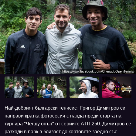
https://www.facebook.com/ChengduOpenTennis/
Най-добрият български тенисист Григор Димитров си
направи кратка фотосесия с панда преди старта на
турнира "Ченду опън" от сериите АТП 250. Димитров се
разходи в парк в близост до кортовете заедно със