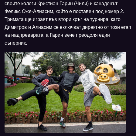
своите колеги Кристиан Гарин (Чили) и канадецът
Феликс Оже-Алиасим, който е поставен под номер 2.
Тримата ще играят във втори кръг на турнира, като
Димитров и Алиасим се включват директно от този етап
на надпреварата, а Гарин вече преодоля един
съперник.