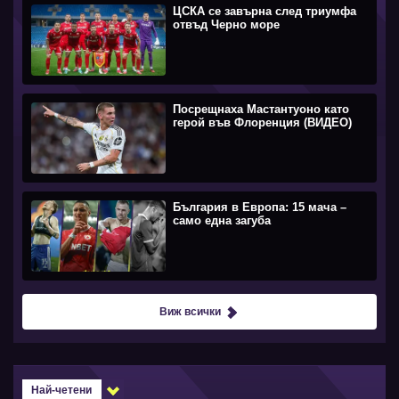
ЦСКА се завърна след триумфа
отвъд Черно море
Посрещнаха Мастантуоно като
герой във Флоренция (ВИДЕО)
България в Европа: 15 мача –
само една загуба
Виж всички
Най-четени