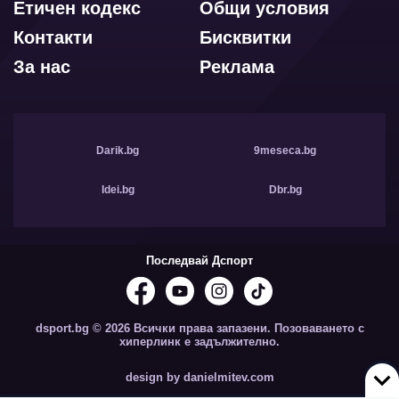
Етичен кодекс
Общи условия
Контакти
Бисквитки
За нас
Реклама
Darik.bg
9meseca.bg
Idei.bg
Dbr.bg
Последвай Дспорт
dsport.bg © 2026 Всички права запазени. Позоваването с
хиперлинк е задължително.
design by danielmitev.com