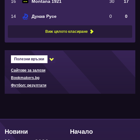
16
Montana 1921
30
17
14
Дунав Русе
0
0
Виж цялото класиране
Полезни връзки
Сайтове за залози
Bookmakers.bg
Футбол: резултати
Новини
Начало