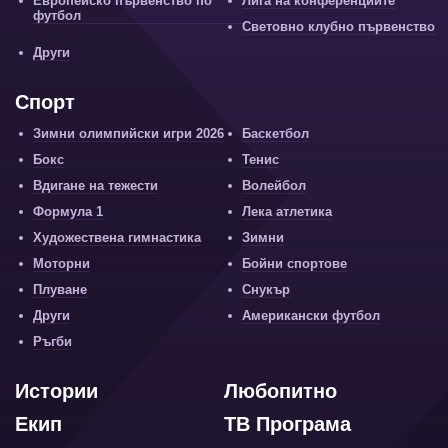
Европейско първенство по
Лига на конференциите
футбол
Световно клубно първенство
Други
Спорт
Зимни олимпийски игри 2026
Баскетбол
Бокс
Тенис
Вдигане на тежести
Волейбол
Формула 1
Лека атлетика
Художествена гимнастика
Зимни
Моторни
Бойни спортове
Плуване
Снукър
Други
Американски футбол
Ръгби
Истории
Любопитно
Екип
ТВ Програма