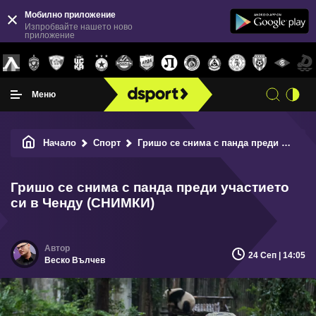
Мобилно приложение
Изпробвайте нашето ново
приложение
Меню
Начало
Спорт
Гришо се снима с панда преди участието си в Ченду (СНИМКИ)
Гришо се снима с панда преди участието
си в Ченду (СНИМКИ)
24 Сеп | 14:05
Веско Вълчев