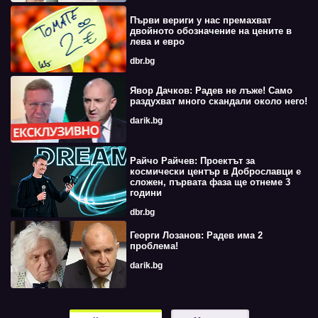
Първи вериги у нас премахват
двойното обозначение на цените в
лева и евро
dbr.bg
Явор Дачков: Радев не лъже! Само
раздухват много скандали около него!
darik.bg
Райчо Райчев: Проектът за
космически център в Доброславци е
сложен, първата фаза ще отнеме 3
години
dbr.bg
Георги Лозанов: Радев има 2
проблема!
darik.bg