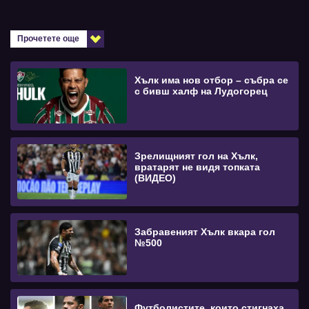
Прочетете още
Хълк има нов отбор – събра се
с бивш халф на Лудогорец
Зрелищният гол на Хълк,
вратарят не видя топката
(ВИДЕО)
Забравеният Хълк вкара гол
№500
Футболистите, които стигнаха