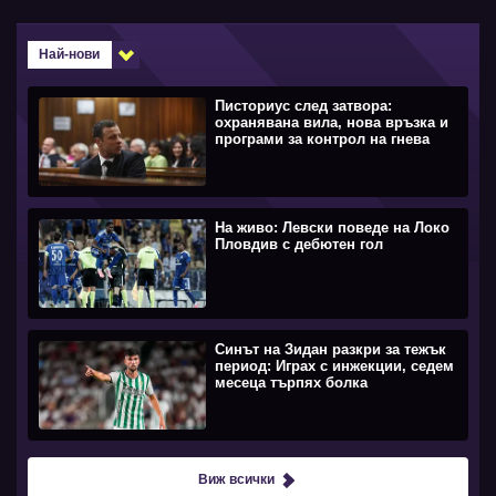
Най-нови
Писториус след затвора:
охранявана вила, нова връзка и
програми за контрол на гнева
На живо: Левски поведе на Локо
Пловдив с дебютен гол
Синът на Зидан разкри за тежък
период: Играх с инжекции, седем
месеца търпях болка
Виж всички