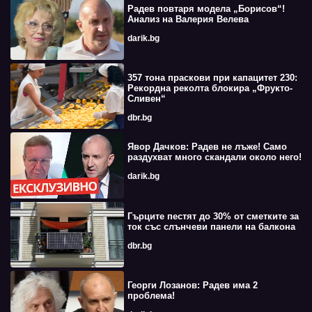
Радев повтаря модела „Борисов“!
Анализ на Валерия Велева
darik.bg
357 тона праскови при капацитет 230:
Рекордна реколта блокира „Фрукто-
Сливен“
dbr.bg
Явор Дачков: Радев не лъже! Само
раздухват много скандали около него!
darik.bg
Гърците пестят до 30% от сметките за
ток със слънчеви панели на балкона
dbr.bg
Георги Лозанов: Радев има 2
проблема!