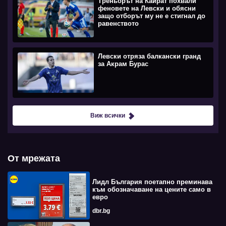
Треньорът на Кайрат похвали
феновете на Левски и обясни
защо отборът му не е стигнал до
равенството
Левски отряза балкански гранд
за Акрам Бурас
Виж всички
От мрежата
Лидл България поетапно преминава
към обозначаване на цените само в
евро
dbr.bg