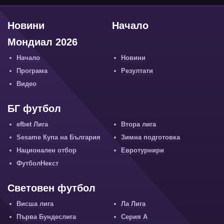
Новини
Начало
Мондиал 2026
Начало
Новини
Програма
Резултати
Видео
БГ футбол
efbet Лига
Втора лига
Sesame Купа на България
Зимна подготовка
Национален отбор
Евротурнири
ФутболНекст
Световен футбол
Висша лига
Ла Лига
Първа Бундеслига
Серия А