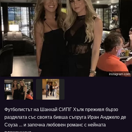
instagram.com
Футболистът на Шанхай СИПГ Хълк преживя бързо
раздялата със своята бивша съпруга Иран Анджело де
Соуза ... и започна любовен романс с нейната