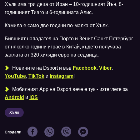
Хълк има три деца от Иран – 10-годишният Йън, 8-
годишният Тиаго и 6-годишната Алис.
Камила е само две години по-малка от Хълк.
Бившият нападател на Порто и Зенит Санкт Петербург
от няколко години играе в Китай, където получава
заплата от 320 хиляди евро на седмица.
Новините на Dsport и във
Facebook
,
Viber
,
YouTube
,
TikTok
и
Instagram
!
Мобилният Аpp на Dsport вече е тук - изтеглете за
Android
и
iOS
Хълк
Сподели