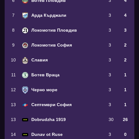
6
Ботев Пловдив
3
4
7
Арда Кърджали
3
4
8
Локомотив Пловдив
3
3
9
Локомотив София
3
2
10
Славия
3
2
11
Ботев Враца
3
1
12
Черно море
3
1
13
Септември София
3
1
13
Dobrudzha 1919
30
26
14
Dunav ot Ruse
3
0