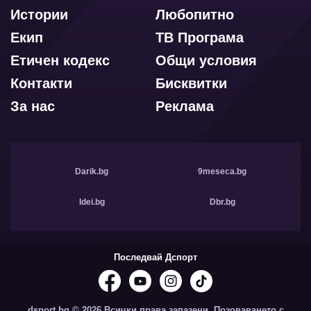
Истории
Любопитно
Екип
ТВ Програма
Етичен кодекс
Общи условия
Контакти
Бисквитки
За нас
Реклама
Darik.bg
9meseca.bg
Idei.bg
Dbr.bg
Последвай Дспорт
dsport.bg © 2026 Всички права запазени. Позоваването с