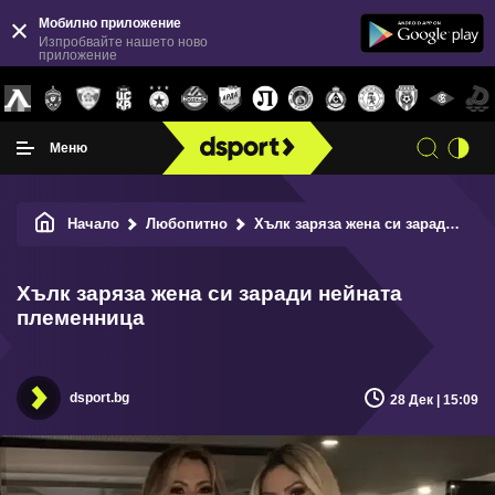
Мобилно приложение
Изпробвайте нашето ново
приложение
Меню
Начало
Любопитно
Хълк заряза жена си заради нейната племенница
Хълк заряза жена си заради нейната
племенница
dsport.bg
28 Дек | 15:09