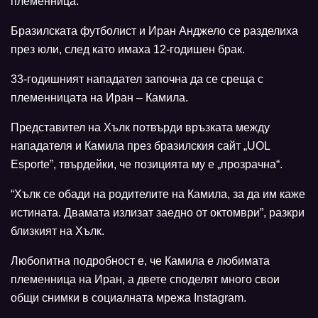
племенница.
Бразилската футболист и Иран Анджело се разделиха
през юли, след като имаха 12-годишен брак.
33-годишният нападател започна да се среща с
племенницата на Иран – Камила.
Представител на Хълк потвърди връзката между
нападателя и Камила през бразилския сайт „UOL
Esporte”, твърдейки, че позицията му е „прозрачна“.
“Хълк се обади на родителите на Камила, за да им каже
истината. Двамата излизат заедно от октомври”, разкри
близкият на Хълк.
Любопитна подробност е, че Камила е любимата
племенница на Иран, а двете споделят много свои
общи снимки в социалната мрежа Instagram.