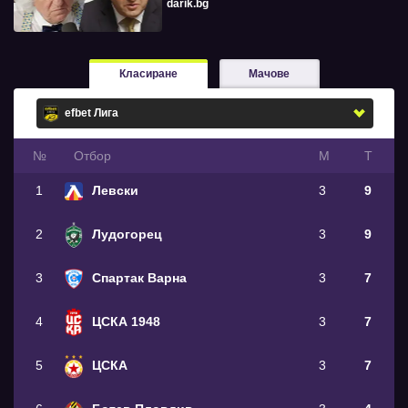
darik.bg
Класиране
Мачове
№
Oтбор
М
Т
1
Левски
3
9
2
Лудогорец
3
9
3
Спартак Варна
3
7
4
ЦСКА 1948
3
7
5
ЦСКА
3
7