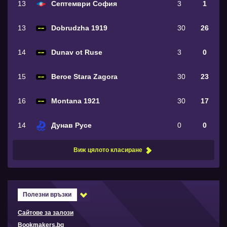
13
Септември София
3
1
13
Dobrudzha 1919
30
26
14
Dunav ot Ruse
3
0
15
Beroe Stara Zagora
30
23
16
Montana 1921
30
17
14
Дунав Русе
0
0
Виж цялото класиране
Полезни връзки
Сайтове за залози
Bookmakers.bg