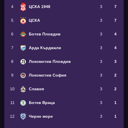
4
ЦСКА 1948
3
7
5
ЦСКА
3
7
6
Ботев Пловдив
3
4
7
Арда Кърджали
3
4
8
Локомотив Пловдив
3
3
9
Локомотив София
3
2
10
Славия
3
2
11
Ботев Враца
3
1
12
Черно море
3
1