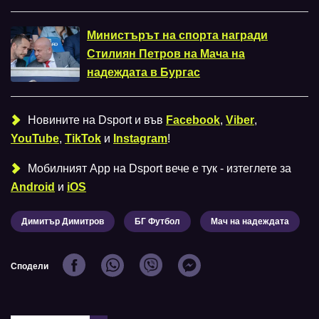
Министърът на спорта награди
Стилиян Петров на Мача на
надеждата в Бургас
Новините на Dsport и във
Facebook
,
Viber
,
YouTube
,
TikTok
и
Instagram
!
Мобилният Аpp на Dsport вече е тук - изтеглете за
Android
и
iOS
Димитър Димитров
БГ Футбол
Мач на надеждата
Сподели