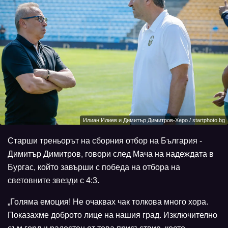
Илиан Илиев и Димитър Димитров-Херо / startphoto.bg
Старши треньорът на сборния отбор на България -
Димитър Димитров, говори след Мача на надеждата в
Бургас, който завърши с победа на отбора на
световните звезди с 4:3.
„Голяма емоция! Не очаквах чак толкова много хора.
Показахме доброто лице на нашия град. Изключително