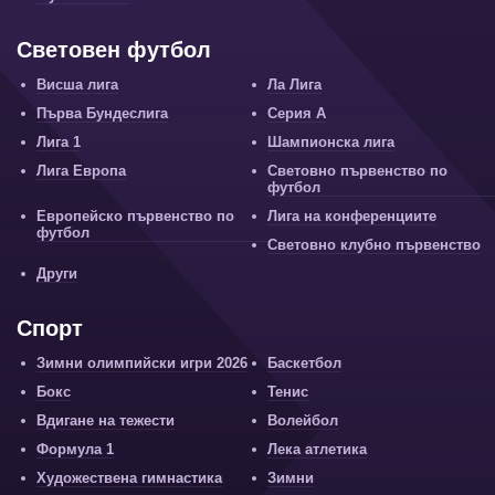
Световен футбол
Висша лига
Ла Лига
Първа Бундеслига
Серия А
Лига 1
Шампионска лига
Лига Европа
Световно първенство по
футбол
Европейско първенство по
Лига на конференциите
футбол
Световно клубно първенство
Други
Спорт
Зимни олимпийски игри 2026
Баскетбол
Бокс
Тенис
Вдигане на тежести
Волейбол
Формула 1
Лека атлетика
Художествена гимнастика
Зимни