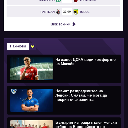
22
00
PARTIZAN
TOBOL
Виж всички
Най-нови
На живо: ЦСКА води комфортно
на Макаби
Новият разпределител на
Левски: Смятам, че мога да
покрия очакванията
България изпраща пълен женски
отбор на Европейското по