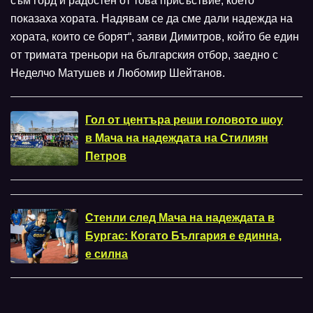
съм горд и радостен от това присъствие, което
показаха хората. Надявам се да сме дали надежда на
хората, които се борят“, заяви Димитров, който бе един
от тримата треньори на българския отбор, заедно с
Неделчо Матушев и Любомир Шейтанов.
Гол от центъра реши головото шоу
в Мача на надеждата на Стилиян
Петров
Стенли след Мача на надеждата в
Бургас: Когато България е единна,
е силна