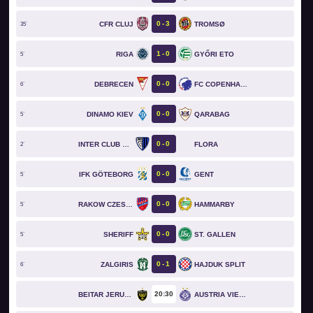
0
3
CFR CLUJ
TROMSØ
35`
1
0
RIGA
GYŐRI ETO
5`
0
0
DEBRECEN
FC COPENHAGEN
6`
0
0
DINAMO KIEV
QARABAG
5`
0
0
INTER CLUB D'ESCALDES
FLORA
2`
0
0
IFK GÖTEBORG
GENT
5`
0
0
RAKOW CZESTOCHOWA
HAMMARBY
5`
0
0
SHERIFF
ST. GALLEN
5`
0
1
ZALGIRIS
HAJDUK SPLIT
6`
20
30
BEITAR JERUSALEM
AUSTRIA VIENNA