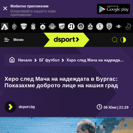
Мобилно приложение
Изпробвайте нашето ново
приложение
Меню
Начало
БГ футбол
Херо след Мача на надеждата в Бургас: Показахме доброто лице на нашия град
Херо след Мача на надеждата в Бургас:
Показахме доброто лице на нашия град
dsport.bg
06 Юни | 21:29