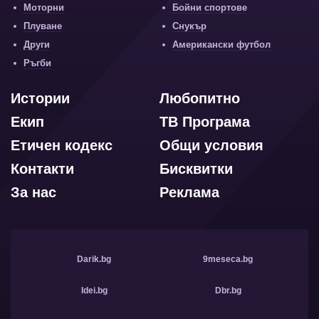
Моторни
Бойни спортове
Плуване
Снукър
Други
Американски футбол
Ръгби
Истории
Любопитно
Екип
ТВ Програма
Етичен кодекс
Общи условия
Контакти
Бисквитки
За нас
Реклама
Darik.bg
9meseca.bg
Idei.bg
Dbr.bg