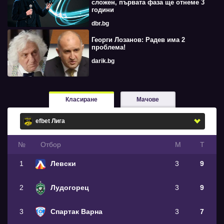
сложен, първата фаза ще отнеме 3
години
dbr.bg
Георги Лозанов: Радев има 2
проблема!
darik.bg
Класиране
Мачове
№
Oтбор
М
Т
1
Левски
3
9
2
Лудогорец
3
9
3
Спартак Варна
3
7