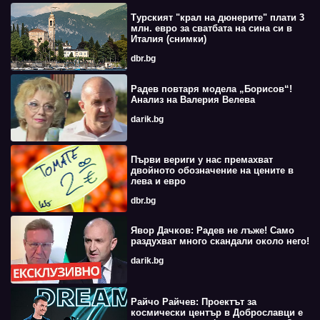
Турският "крал на дюнерите" плати 3
млн. евро за сватбата на сина си в
Италия (снимки)
dbr.bg
Радев повтаря модела „Борисов“!
Анализ на Валерия Велева
darik.bg
Първи вериги у нас премахват
двойното обозначение на цените в
лева и евро
dbr.bg
Явор Дачков: Радев не лъже! Само
раздухват много скандали около него!
darik.bg
Райчо Райчев: Проектът за
космически център в Доброславци е