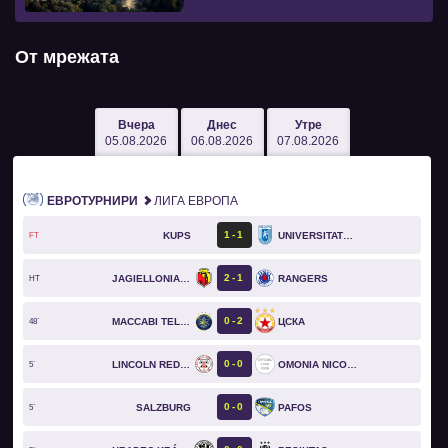
От мрежата
Вчера
Днес
Утре
05.08.2026
06.08.2026
07.08.2026
ЕВРОТУРНИРИ
ЛИГА ЕВРОПА
1
1
KUPS
UNIVERSITATEA CRAIOVA
FT
2
1
JAGIELLONIA BIAŁYSTOK
RANGERS
HT
0
2
MACCABI TEL AVIV
ЦСКА
48`
0
0
LINCOLN RED IMPS
OMONIA NICOSIA
5`
0
0
SALZBURG
PAFOS
5`