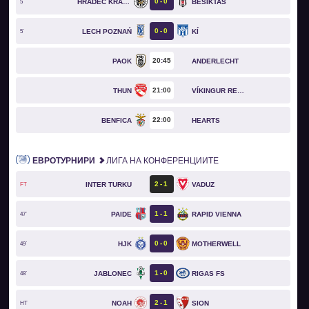
0
0
HRADEC KRÁLOVÉ
BESIKTAS
5`
0
0
LECH POZNAŃ
KÍ
5`
20
45
PAOK
ANDERLECHT
21
00
THUN
VÍKINGUR REYKJAVÍK
22
00
BENFICA
HEARTS
ЕВРОТУРНИРИ
ЛИГА НА КОНФЕРЕНЦИИТЕ
2
1
INTER TURKU
VADUZ
FT
1
1
PAIDE
RAPID VIENNA
47`
0
0
HJK
MOTHERWELL
49`
1
0
JABLONEC
RIGAS FS
48`
2
1
NOAH
SION
HT