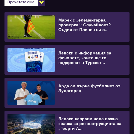
Прочетете още
Марек с „елементарна
проверка“: Случайност?
Съдия от Плевен ни о...
Левски с информация за
феновете, които ще го
подкрепят в Туркест...
Арда си върна футболист от
Лудогорец
Левски направи нова важна
крачка за реконструкцията на
„Георги А...