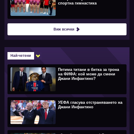
спортна гимнастика
Виж всички
Най-четени
Петима титани в битка за трона
на ФИФА: кой може да смени
Джани Инфантино?
УЕФА гласува отстраняването на
Джани Инфантино