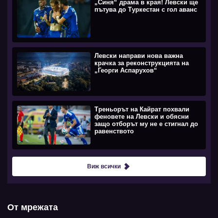
„Синя“ драма в края! Левски ще
пътува до Туркестан с гол аванс
Левски направи нова важна
крачка за реконструкцията на
„Георги Аспарухов“
Треньорът на Кайрат похвали
феновете на Левски и обясни
защо отборът му не е стигнал до
равенството
Виж всички
От мрежата