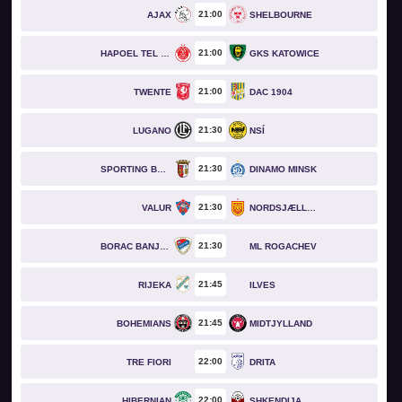
21
00
AJAX
SHELBOURNE
21
00
HAPOEL TEL AVIV
GKS KATOWICE
21
00
TWENTE
DAC 1904
21
30
LUGANO
NSÍ
21
30
SPORTING BRAGA
DINAMO MINSK
21
30
VALUR
NORDSJÆLLAND
21
30
BORAC BANJA LUKA
ML ROGACHEV
21
45
RIJEKA
ILVES
21
45
BOHEMIANS
MIDTJYLLAND
22
00
TRE FIORI
DRITA
22
00
HIBERNIAN
SHKENDIJA