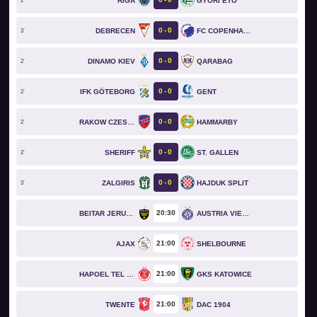
RIGA
GYŐRI ETO
2`
0
0
DEBRECEN
FC COPENHAGEN
3`
0
0
DINAMO KIEV
QARABAG
2`
0
0
IFK GÖTEBORG
GENT
2`
0
0
RAKOW CZESTOCHOWA
HAMMARBY
2`
0
0
SHERIFF
ST. GALLEN
2`
0
0
ZALGIRIS
HAJDUK SPLIT
3`
20
30
BEITAR JERUSALEM
AUSTRIA VIENNA
21
00
AJAX
SHELBOURNE
21
00
HAPOEL TEL AVIV
GKS KATOWICE
21
00
TWENTE
DAC 1904