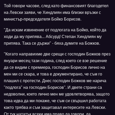
Той говори часове, след като финансовият благодетел
на Левски заяви, че Хиндлиян има близки връзки с
министър-председателя Бойко Борисов.
"Да искам извинение от подлогата на Бойко, който да
ходи да му припява... Абсурд! Степан Хиндлиян му
припява. Така се държи" - бяха думите на Божков.
"Когато направихме две срещи с господин Божков през
януари месец тази година, след което се взе решение
да се видим с премиера, господин Борисов лично на
мен ми се скара, и това е документирано, че съм го
плашил с протести. Днес господин Божков ме нарича
"подлога" на господин Борисов". И двете страни са
недоволни, което лично мен ме удовлетворява, защото
това идва да ми покаже, че съм си свършил работата
както трябва и съм защитавал интересите на Левски.
От тук нататък всеки има право да говори, да