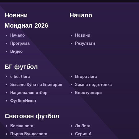
Новини
Начало
Мондиал 2026
Начало
Новини
Програма
Резултати
Видео
БГ футбол
efbet Лига
Втора лига
Sesame Купа на България
Зимна подготовка
Национален отбор
Евротурнири
ФутболНекст
Световен футбол
Висша лига
Ла Лига
Първа Бундеслига
Серия А