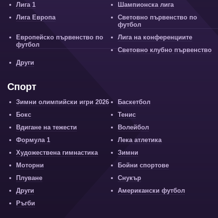
Лига 1
Шампионска лига
Лига Европа
Световно първенство по
футбол
Европейско първенство по
Лига на конференциите
футбол
Световно клубно първенство
Други
Спорт
Зимни олимпийски игри 2026
Баскетбол
Бокс
Тенис
Вдигане на тежести
Волейбол
Формула 1
Лека атлетика
Художествена гимнастика
Зимни
Моторни
Бойни спортове
Плуване
Снукър
Други
Американски футбол
Ръгби