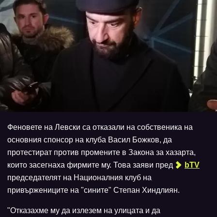
Феновете на Левски са отказали на собственика на
основния спонсор на клуба Васил Божков, да
протестират против промените в Закона за хазарта,
които засегнаха фирмите му. Това заяви пред
bTV
председателят на Националния клуб на
привържениците на "сините" Степан Хиндлиян.
"Отказахме му да излезем на улицата и да