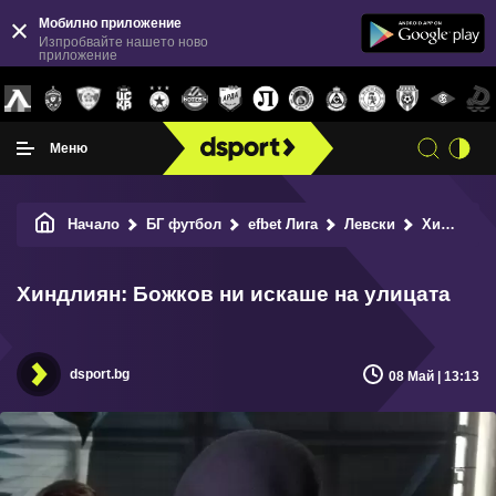
Мобилно приложение
Изпробвайте нашето ново
приложение
Меню
Начало
БГ футбол
efbet Лига
Левски
Хиндлиян: Божков ни искаше на улицата
Хиндлиян: Божков ни искаше на улицата
dsport.bg
08 Май | 13:13