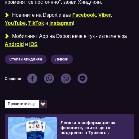
променят се постоянно", заяви Хиндлиян.
Новините на Dsport и във
Facebook
,
Viber
,
YouTube
,
TikTok
и
Instagram
!
Мобилният Аpp на Dsport вече е тук - изтеглете за
Android
и
iOS
Степан Хиндлиян
Левски
Сподели
Прочетете още
Левски с информация за
феновете, които ще го
подкрепят в Туркест...