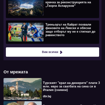
крачка за реконструкцията на
„Георги Аспарухов“
Треньорът на Кайрат похвали
феновете на Левски и обясни
защо отборът му не е стигнал до
равенството
Виж всички
От мрежата
Турският "крал на дюнерите" плати 3
млн. евро за сватбата на сина си в
Италия (снимки)
dbr.bg