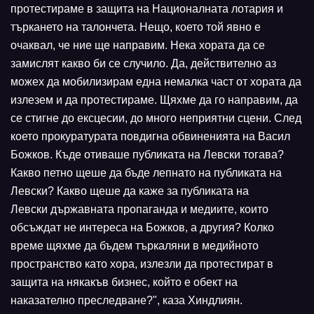
протестираме в защита на Националната лотария и
търкането на талончета. Нещо, което той явно е
очаквал, че ние ще направим. Нека хората да се
замислят какво би се случило. Да, действително аз
можех да мобилизирам една немалка част от хората да
излезем и да протестираме. Щяхме да го направим, да
се стигне до ексцесии, до много неприятни сцени. След
което прокуратурата повдигна обвиненията на Васил
Божков. Къде отиваше публиката на Левски тогава?
Какво петно щеше да бъде лепнато на публиката на
Левски? Какво щеше да каже за публиката на
Левски държавната пропаганда и медиите, които
обсъждат не интереса на Божков, а другия? Колко
време щяхме да бъдем търкаляни в медийното
пространство като хора, излезли да протестират в
защита на някакъв бизнес, който е обект на
наказателно преследване?", каза Хиндлиян.