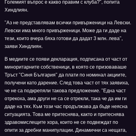
Големият въпрос е какво правим с клуба?", попита
Хиндлиян.
"Аз не представлявам всички привърженици на Левски.
Левски има много привърженици. Може да ги даде на
тези, които вчера бяха готови да дадат 3 млн. лева",
заяви Хиндлиян.
В медиите се появи декларация, подписана от част от
миноритарните собственици, в която се призоваваше
Тръст "Синя България" да плати по номинал акциите,
получени като дарение. След това част от тях заявиха,
че не са подкрепяли такова предложение. "Една част
отрекоха, ама други не са се отрекли, така че да им ги
даде на тях. Към този час продължава да бъде неясна
ситуацията. Това ме притеснява, както и притеснява
здравомислещите хора, които не се подвеждат по
опити за дребни манипулации. Динамични са нещата,