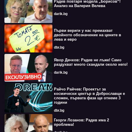
Радев повтаря модела „Борисов“!
Анализ на Валерия Велева
darik.bg
Първи вериги у нас премахват
двойното обозначение на цените в
лева и евро
dbr.bg
Явор Дачков: Радев не лъже! Само
раздухват много скандали около него!
darik.bg
Райчо Райчев: Проектът за
космически център в Доброславци е
сложен, първата фаза ще отнеме 3
години
dbr.bg
Георги Лозанов: Радев има 2
проблема!