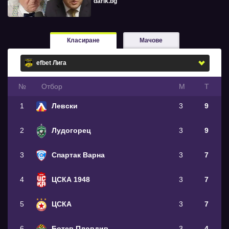
darik.bg
Класиране
Мачове
№
Oтбор
М
Т
1
Левски
3
9
2
Лудогорец
3
9
3
Спартак Варна
3
7
4
ЦСКА 1948
3
7
5
ЦСКА
3
7
6
Ботев Пловдив
3
4