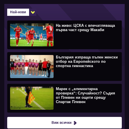
Най-нови
На живо: ЦСКА с впечатляваща
първа част срещу Макаби
България изпраща пълен женски
отбор на Европейското по
спортна гимнастика
Марек с „елементарна
проверка“: Случайност? Съдия
от Плевен ни ощети срещу
Спартак Плевен
Виж всички