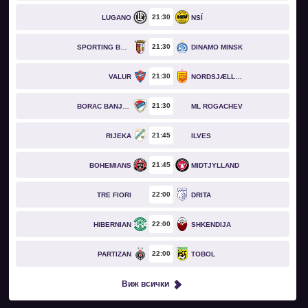
21
30
LUGANO
NSÍ
21
30
SPORTING BRAGA
DINAMO MINSK
21
30
VALUR
NORDSJÆLLAND
21
30
BORAC BANJA LUKA
ML ROGACHEV
21
45
RIJEKA
ILVES
21
45
BOHEMIANS
MIDTJYLLAND
22
00
TRE FIORI
DRITA
22
00
HIBERNIAN
SHKENDIJA
22
00
PARTIZAN
TOBOL
Виж всички