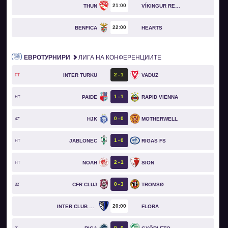
21
00
THUN
VÍKINGUR REYKJAVÍK
22
00
BENFICA
HEARTS
ЕВРОТУРНИРИ
ЛИГА НА КОНФЕРЕНЦИИТЕ
2
1
INTER TURKU
VADUZ
FT
1
1
PAIDE
RAPID VIENNA
HT
0
0
HJK
MOTHERWELL
47`
1
0
JABLONEC
RIGAS FS
HT
2
1
NOAH
SION
HT
0
3
CFR CLUJ
TROMSØ
32`
20
00
INTER CLUB D'ESCALDES
FLORA
0
0