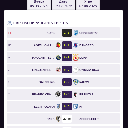
Вчера
Днес
Утре
05.08.2026
06.08.2026
07.08.2026
ЕВРОТУРНИРИ
ЛИГА ЕВРОПА
1
1
KUPS
UNIVERSITATEA CRAIOVA
FT
2
1
JAGIELLONIA BIAŁYSTOK
RANGERS
HT
0
2
MACCABI TEL AVIV
ЦСКА
HT
0
0
LINCOLN RED IMPS
OMONIA NICOSIA
2`
0
0
SALZBURG
PAFOS
2`
0
0
HRADEC KRÁLOVÉ
BESIKTAS
2`
0
0
LECH POZNAŃ
KÍ
2`
20
45
PAOK
ANDERLECHT