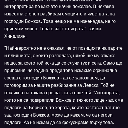
интерпретира по какъвто начин пожелае. В някаква
известна степен разбирам емоциите и чувствата на
господин Божков. Това нещо не ме изненадва, не го
приемам лично. Това е част от играта", заяви
Хиндлиян.
"Най-вероятно не е очаквал, че от позицията на парите
и влиянията, с които разполага, някой ще му откаже
нещо, за което той иска да се случи тук и сега. Само ще
припомня, че година преди това искахме официална
среща с господин Божков - да се запознаем, да
поговорим за нашите разбирания за Левски. Той не
откликна на такава среща", каза още той. "Ако хората,
които не са подкрепили Божков и тяхното лице - аз, сме
подлоги на Борисов, то хората, които застават плътно
зад господин Божков, може да кажем, че са негови
подлоги. Аз не искам да се фокусираме върху това.