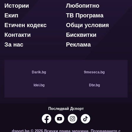
Истории
Любопитно
Екип
ТВ Програма
Етичен кодекс
Общи условия
Контакти
Бисквитки
За нас
Реклама
Darik.bg
9meseca.bg
Idei.bg
Dbr.bg
Последвай Дспорт
dsport.bg © 2026 Всички права запазени. Позоваването с