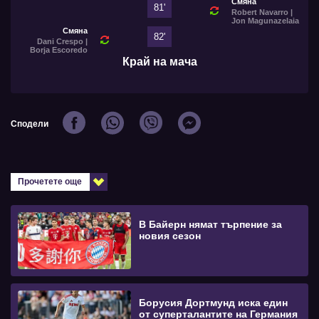
Смяна
81'
Robert Navarro |
Jon Magunazelaia
Смяна
82'
Dani Crespo |
Borja Escoredo
Край на мача
Сподели
Прочетете още
В Байерн нямат търпение за
новия сезон
Борусия Дортмунд иска един
от суперталантите на Германия