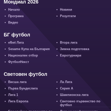
Мондиал 2026
Начало
Новини
Програма
Резултати
Видео
БГ футбол
efbet Лига
Втора лига
Sesame Купа на България
Зимна подготовка
Национален отбор
Евротурнири
ФутболНекст
Световен футбол
Висша лига
Ла Лига
Първа Бундеслига
Серия А
Лига 1
Шампионска лига
Лига Европа
Световно първенство по
футбол