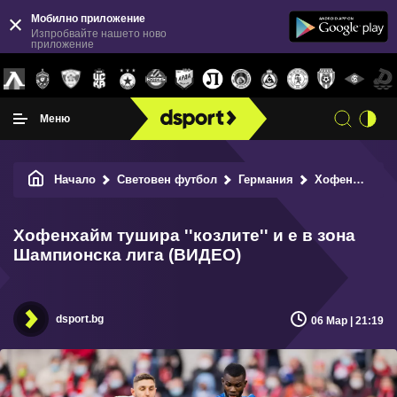
Мобилно приложение
Изпробвайте нашето ново
приложение
Меню
Начало
Световен футбол
Германия
Хофенхайм тушира ''козлите'' и е в зона Шампионска лига (ВИДЕО)
Хофенхайм тушира ''козлите'' и е в зона
Шампионска лига (ВИДЕО)
dsport.bg
06 Мар | 21:19