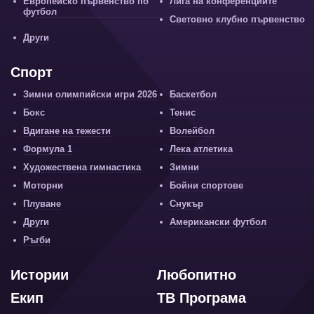
Европейско първенство по
Лига на конференциите
футбол
Световно клубно първенство
Други
Спорт
Зимни олимпийски игри 2026
Баскетбол
Бокс
Тенис
Вдигане на тежести
Волейбол
Формула 1
Лека атлетика
Художествена гимнастика
Зимни
Моторни
Бойни спортове
Плуване
Снукър
Други
Американски футбол
Ръгби
Истории
Любопитно
Екип
ТВ Програма