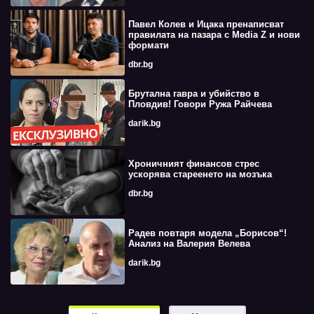
Павел Колев и Ицака пренаписват
правилата на пазара с Media Z и нови
формати
dbr.bg
Брутална гавра и убийство в
Пловдив! Говори Ружа Райчева
darik.bg
Хроничният финансов стрес
ускорява стареенето на мозъка
dbr.bg
Радев повтаря модела „Борисов“!
Анализ на Валерия Велева
darik.bg