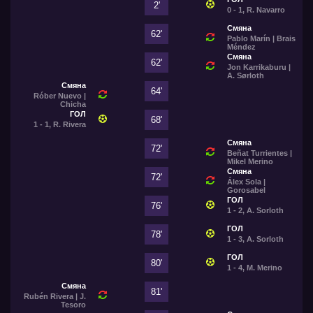
2'
0 - 1, R. Navarro
Смяна
62'
Pablo Marín | Brais
Méndez
Смяна
62'
Jon Karrikaburu |
A. Sørloth
Смяна
64'
Róber Nuevo |
Chicha
ГОЛ
68'
1 - 1, R. Rivera
Смяна
72'
Beñat Turrientes |
Mikel Merino
Смяна
72'
Álex Sola |
Gorosabel
ГОЛ
76'
1 - 2, A. Sorloth
ГОЛ
78'
1 - 3, A. Sorloth
ГОЛ
80'
1 - 4, M. Merino
Смяна
81'
Rubén Rivera | J.
Tesoro