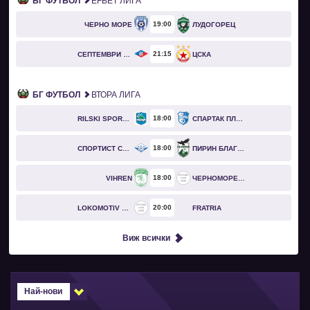
БГ ФУТБОЛ
EFBET ЛИГА
19
00
ЧЕРНО МОРЕ
ЛУДОГОРЕЦ
21
15
СЕПТЕМВРИ СОФИЯ
ЦСКА
БГ ФУТБОЛ
ВТОРА ЛИГА
18
00
RILSKI SPORTIST
СПАРТАК ПЛЕВЕН
18
00
СПОРТИСТ СВОГЕ
ПИРИН БЛАГОЕВГРАД
18
00
VIHREN
ЧЕРНОМОРЕЦ БУРГАС
20
00
LOKOMOTIV GO
FRATRIA
Виж всички
Най-нови