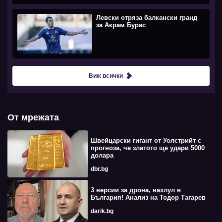
Левски отряза балкански гранд
за Акрам Бурас
Виж всички
От мрежата
Швейцарски гигант от Уолстрийт с
прогноза, че златото ще удари 5000
долара
dbr.bg
3 версии за дрона, нахлул в
България! Анализ на Тодор Тагарев
darik.bg