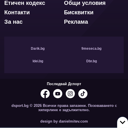
Етичен кодекс
Общи условия
Контакти
Бисквитки
За нас
Реклама
Darik.bg
9meseca.bg
Idei.bg
Dbr.bg
Последвай Дспорт
dsport.bg © 2026 Всички права запазени. Позоваването с
хиперлинк е задължително.
design by danielmitev.com