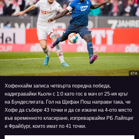
БТА
Хофенхайм записа четвърта поредна победа,
надигравайки Кьолн с 1:0 като гос в мач от 25-ия кръг
на Бундеслигата. Гол на Щефан Пош направи така, че
Хофе да събере 43 точки и да се изкачи на 4-ото място
във временното класиране, изпреварвайки РБ Лайпциг
и Фрайбург, които имат по 41 точки.