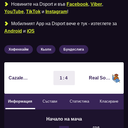
Новините на Dsport и във
Facebook
,
Viber
,
YouTube
,
TikTok
и
Instagram
!
Мобилният Аpp на Dsport вече е тук - изтеглете за
Android
и
iOS
Хофенхайм
Кьолн
Бундеслига
1:4
Cazalegas
Real Sociedad
Информация
Състави
Статистика
Класиране
Начало на мача
ГОЛ