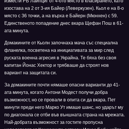
измести РБ Лайпциг от 4-ото място в класирането, като
изостава на 2 от 3-ия Байер (Леверкузен). Кьол е на 8-о
място с 36 точки, а на върха е Байерн (Мюнхен) с 59.
Единственото попадение днес вкара Щефан Пош в 61-
ата минута.
Домакините от Кьолн започнаха мача със специална
фланелка, посветена на инициативата за мир след
руската военна агресия в Украйна. Те бяха без своя
капитан Йонас Хектор и трябваше да строят нов
вариант на защитата си.
За домакините почти нямаше опасни варианти до 41-
ата минута, когато Антони Модест получи добра
възможност, но се провали в опита си да вкара. Пет
минути преди него Марко Ут имаше шанс, но ударът му
по диагонала се отби във външната страна на мрежата.
Най-добрата възможност за гостите пропусна