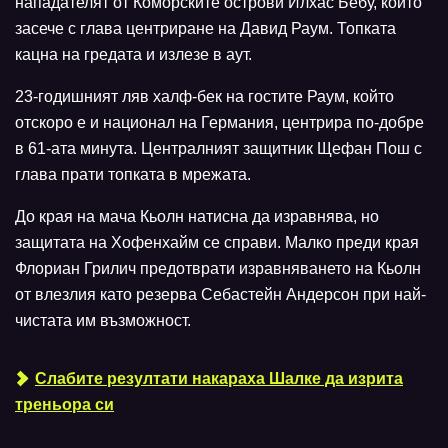
нападателят от Коморските острови Илхас Бебу, който
засече с глава центриране на Давид Раум. Топката
кацна на гредата и излезе в аут.
23-годишният ляв халф-бек на гостите Раум, който
отскоро е и национал на Германия, центрира по-добре
в 61-ата минута. Централният защитник Щефан Пош с
глава прати топката в мрежата.
До края на мача Кьолн натисна да изравнява, но
защитата на Хофенхайм се справи. Малко преди края
Флориан Грилич предотврати изравняването на Кьолн
от влезлия като резерва Себастейн Андерсон при най-
чистата им възможност.
Слабите резултати накараха Шалке да изрита
треньора си