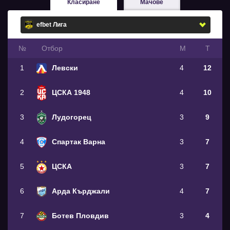
Класиране
Мачове
№
Oтбор
М
Т
1
Левски
4
12
2
ЦСКА 1948
4
10
3
Лудогорец
3
9
4
Спартак Варна
3
7
5
ЦСКА
3
7
6
Арда Кърджали
4
7
7
Ботев Пловдив
3
4