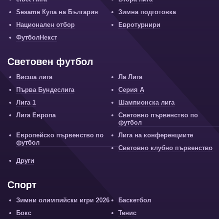
Sesame Купа на България
Зимна подготовка
Национален отбор
Евротурнири
ФутболНекст
Световен футбол
Висша лига
Ла Лига
Първа Бундеслига
Серия А
Лига 1
Шампионска лига
Лига Европа
Световно първенство по
футбол
Европейско първенство по
Лига на конференциите
футбол
Световно клубно първенство
Други
Спорт
Зимни олимпийски игри 2026
Баскетбол
Бокс
Тенис