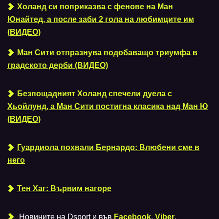
Холанд си поприказва с фенове на Ман
Юнайтед, а после заби 2 гола на любимците им
(ВИДЕО)
Ман Сити отпразнува подобаващо триумфа в
градското дерби (ВИДЕО)
Безпощадният Холанд спечели дуела с
Хьойлунд, а Ман Сити постигна класика над Ман Ю
(ВИДЕО)
Гуардиола похвали Бернардо: Влюбени сме в
него
Тен Хаг: Вървим нагоре
Новините на Dsport и във
Facebook
,
Viber
,