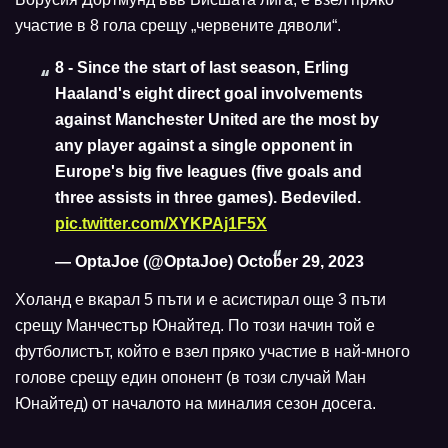
участие в 8 гола срещу „червените дяволи“.
8 - Since the start of last season, Erling
Haaland's eight direct goal involvements
against Manchester United are the most by
any player against a single opponent in
Europe's big five leagues (five goals and
three assists in three games). Bedeviled.
pic.twitter.com/XYKPAj1F5X
— OptaJoe (@OptaJoe)
October 29, 2023
Холанд е вкарал 5 пъти и е асистирал още 3 пъти
срещу Манчестър Юнайтед. По този начин той е
футболистът, който е взел пряко участие в най-много
голове срещу един опонент (в този случай Ман
Юнайтед) от началото на миналия сезон досега.