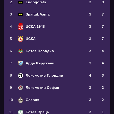
2
Ludogorets
3
9
3
Spartak Varna
3
7
4
ЦСКА 1948
3
7
5
ЦСКА
3
7
6
Ботев Пловдив
3
4
7
Арда Кърджали
3
4
8
Локомотив Пловдив
4
3
9
Локомотив София
3
2
10
Славия
3
2
11
Ботев Враца
3
1