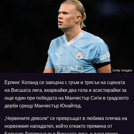
Getty Images
Ерлинг Холанд се завърна с гръм и трясък на сцената
на Висшата лига, вкарвайки два гола и асистирайки за
още един при победата на Манчестър Сити в градското
дерби срещу Манчестър Юнайтед.
„Червените дяволи“ се превръщат в любима плячка на
норвежкия нападател, който откакто премина от
Борусия Дортмунд във Висшата лига, е взел пряко