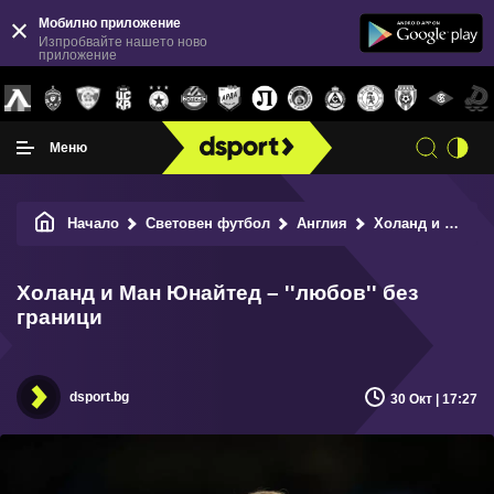
Мобилно приложение
Изпробвайте нашето ново
приложение
Меню
Начало
Световен футбол
Англия
Холанд и Ман Юнайтед – ''любов'' без граници
Холанд и Ман Юнайтед – ''любов'' без
граници
dsport.bg
30 Окт | 17:27