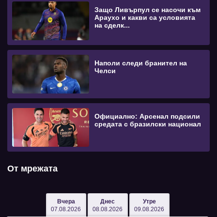
Защо Ливърпул се насочи към
Араухо и какви са условията
на сделк...
Наполи следи бранител на
Челси
Официално: Арсенал подсили
средата с бразилски национал
От мрежата
Вчера
Днес
Утре
07.08.2026
08.08.2026
09.08.2026