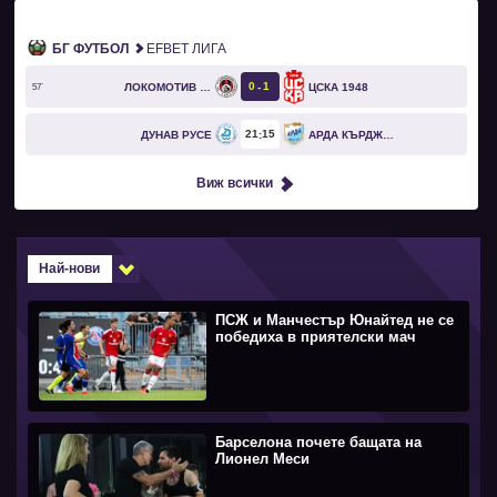
БГ ФУТБОЛ
EFBET ЛИГА
0
1
ЛОКОМОТИВ СОФИЯ
ЦСКА 1948
57`
21
15
ДУНАВ РУСЕ
АРДА КЪРДЖАЛИ
Виж всички
Най-нови
ПСЖ и Манчестър Юнайтед не се
победиха в приятелски мач
Барселона почете бащата на
Лионел Меси