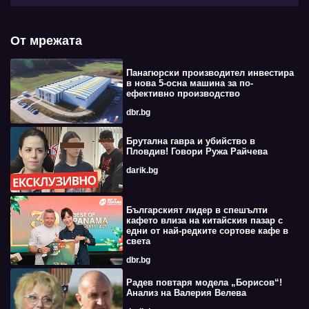
От мрежата
Панагюрски производител инвестира
в нова 5-осна машина за по-
ефективно производство
dbr.bg
Брутална гавра и убийство в
Пловдив! Говори Ружа Райчева
darik.bg
Българският лидер в спешълти
кафето влиза на китайския пазар с
едни от най-редките сортове кафе в
света
dbr.bg
Радев повтаря модела „Борисов“!
Анализ на Валерия Велева