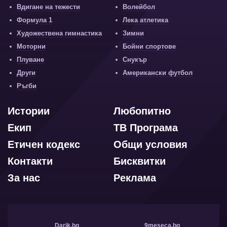
Вдигане на тежести
Волейбол
Формула 1
Лека атлетика
Художествена гимнастика
Зимни
Моторни
Бойни спортове
Плуване
Снукър
Други
Американски футбол
Ръгби
Истории
Любопитно
Екип
ТВ Програма
Етичен кодекс
Общи условия
Контакти
Бисквитки
За нас
Реклама
Darik.bg
9meseca.bg