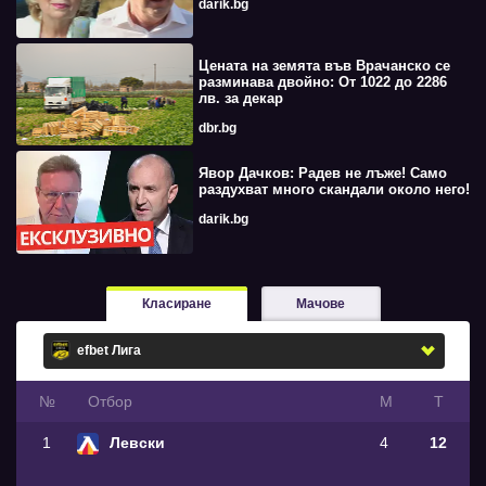
darik.bg
Цената на земята във Врачанско се
разминава двойно: От 1022 до 2286
лв. за декар
dbr.bg
Явор Дачков: Радев не лъже! Само
раздухват много скандали около него!
darik.bg
Класиране
Мачове
№
Oтбор
М
Т
1
Левски
4
12