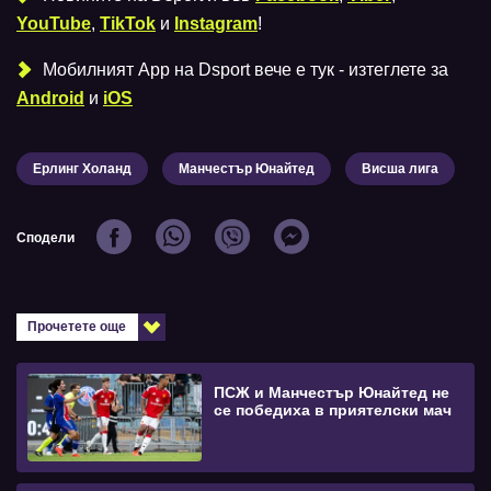
YouTube
,
TikTok
и
Instagram
!
Мобилният Аpp на Dsport вече е тук - изтеглете за
Android
и
iOS
Ерлинг Холанд
Манчестър Юнайтед
Висша лига
Сподели
Прочетете още
ПСЖ и Манчестър Юнайтед не
се победиха в приятелски мач