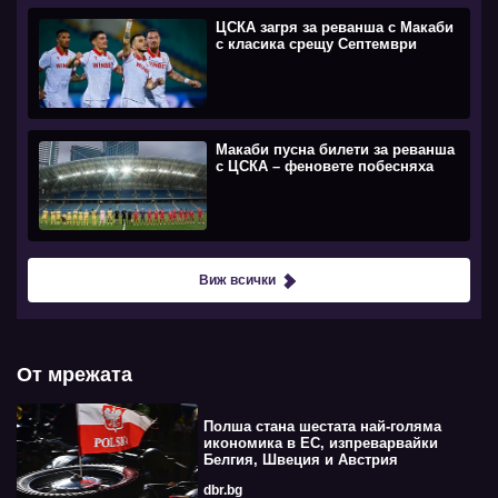
ЦСКА загря за реванша с Макаби
с класика срещу Септември
Макаби пусна билети за реванша
с ЦСКА – феновете побесняха
Виж всички
От мрежата
Полша стана шестата най-голяма
икономика в ЕС, изпреварвайки
Белгия, Швеция и Австрия
dbr.bg