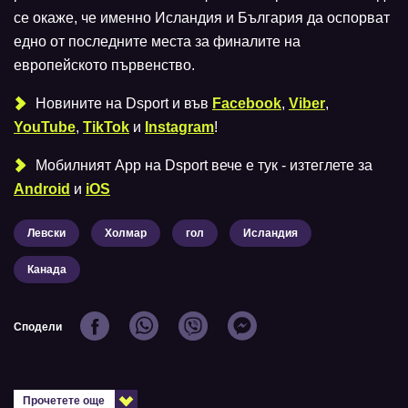
се окаже, че именно Исландия и България да оспорват
едно от последните места за финалите на
европейското първенство.
Новините на Dsport и във
Facebook
,
Viber
,
YouTube
,
TikTok
и
Instagram
!
Мобилният Аpp на Dsport вече е тук - изтеглете за
Android
и
iOS
Левски
Холмар
гол
Исландия
Канада
Сподели
Прочетете още