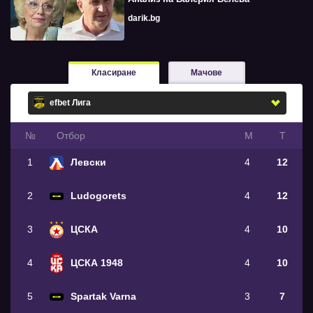
darik.bg
Класиране
Мачове
№
Oтбор
М
Т
1
Левски
4
12
2
Ludogorets
4
12
3
ЦСКА
4
10
4
ЦСКА 1948
4
10
5
Spartak Varna
3
7