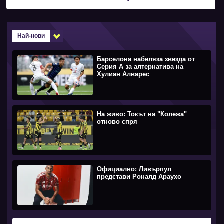
Най-нови
Барселона набеляза звезда от
Серия А за алтернатива на
Хулиан Алварес
На живо: Токът на "Колежа"
отново спря
Официално: Ливърпул
представи Роналд Араухо