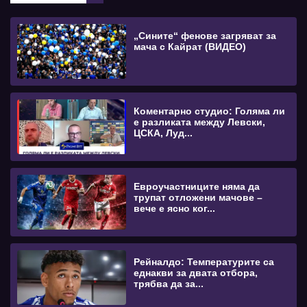
„Сините“ фенове загряват за
мача с Кайрат (ВИДЕО)
Коментарно студио: Голяма ли
е разликата между Левски,
ЦСКА, Луд...
Евроучастниците няма да
трупат отложени мачове –
вече е ясно ког...
Рейналдо: Температурите са
еднакви за двата отбора,
трябва да за...