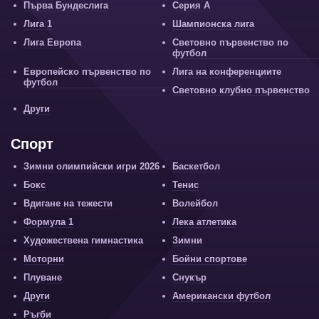
Първа Бундеслига
Серия А
Лига 1
Шампионска лига
Лига Европа
Световно първенство по
футбол
Европейско първенство по
Лига на конференциите
футбол
Световно клубно първенство
Други
Спорт
Зимни олимпийски игри 2026
Баскетбол
Бокс
Тенис
Вдигане на тежести
Волейбол
Формула 1
Лека атлетика
Художествена гимнастика
Зимни
Моторни
Бойни спортове
Плуване
Снукър
Други
Американски футбол
Ръгби