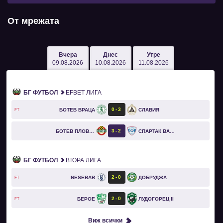
От мрежата
Вчера
Днес
Утре
09.08.2026
10.08.2026
11.08.2026
БГ ФУТБОЛ
EFBET ЛИГА
0
3
БОТЕВ ВРАЦА
СЛАВИЯ
FT
3
2
БОТЕВ ПЛОВДИВ
СПАРТАК ВАРНА
БГ ФУТБОЛ
ВТОРА ЛИГА
2
0
NESEBAR
ДОБРУДЖА
FT
2
0
БЕРОЕ
ЛУДОГОРЕЦ II
FT
Виж всички