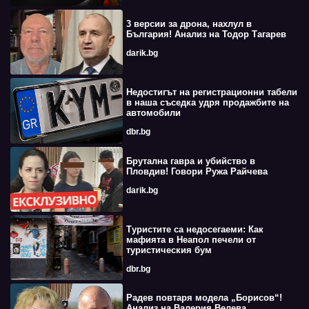
3 версии за дрона, нахлул в
България! Анализ на Тодор Тагарев
darik.bg
Недостигът на регистрационни табели
в наша съседка удря продажбите на
автомобили
dbr.bg
Брутална гавра и убийство в
Пловдив! Говори Ружа Райчева
darik.bg
Туристите са недосегаеми: Как
мафията в Неапол печели от
туристическия бум
dbr.bg
Радев повтаря модела „Борисов“!
Анализ на Валерия Велева