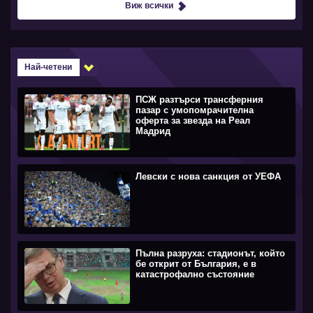
Виж всички
Най-четени
ПСЖ разтърси трансферния
пазар с умопомрачителна
оферта за звезда на Реал
Мадрид
Левски с нова санкция от УЕФА
Пълна разруха: стадионът, който
бе открит от България, е в
катастрофално състояние