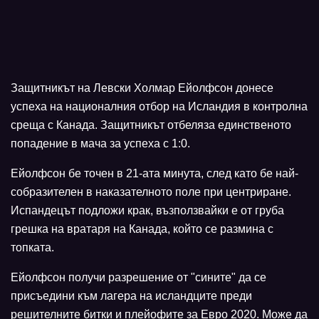
Защитникът на Левски Холмар Ейолфсон донесе
успеха на националния отбор на Исландия в контролна
среща с Канада. Защитникът отбеляза единственото
попадение в мача за успеха с 1:0.
Ейолфсон бе точен в 21-ата минута, след като бе най-
собразителен в наказателното поле при центриране.
Испандецът подложи крак, възползвайки е от груба
грешка на вратаря на Канада, който се размина с
топката.
Ейолфсон получи разрешение от "сините" да се
присъедини към лагера на исландците преди
решителните битки и плейофите за Евро 2020. Може да