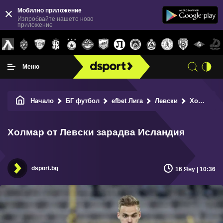
Мобилно приложение
Изпробвайте нашето ново
приложение
Меню
Начало
БГ футбол
efbet Лига
Левски
Холмар от Левски зарадва Исландия
Холмар от Левски зарадва Исландия
dsport.bg
16 Яну | 10:36