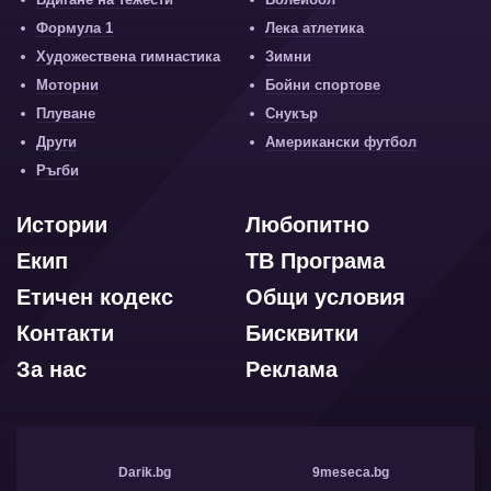
Формула 1
Лека атлетика
Художествена гимнастика
Зимни
Моторни
Бойни спортове
Плуване
Снукър
Други
Американски футбол
Ръгби
Истории
Любопитно
Екип
ТВ Програма
Етичен кодекс
Общи условия
Контакти
Бисквитки
За нас
Реклама
Darik.bg
9meseca.bg