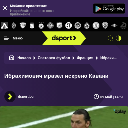
Мобилно приложение
Изпробвайте нашето ново
приложение
Меню
Начало
Световен футбол
Франция
Ибрахимович мразел искрено Кавани
Ибрахимович мразел искрено Кавани
dsport.bg
09 Май | 14:51