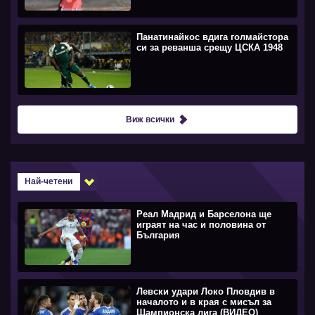
Панатинайкос вдига голмайстора
си за реванша срещу ЦСКА 1948
Виж всички
Най-четени
Реал Мадрид и Барселона ще
играят на час и половина от
България
Левски удари Локо Пловдив в
началото и в края с мисъл за
Шампионска лига (ВИДЕО)