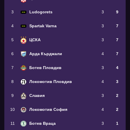
3
Ludogorets
3
9
4
Spartak Varna
3
7
5
ЦСКА
3
7
6
Арда Кърджали
4
7
7
Ботев Пловдив
3
4
8
Локомотив Пловдив
4
3
9
Славия
3
2
10
Локомотив София
4
2
11
Ботев Враца
3
1