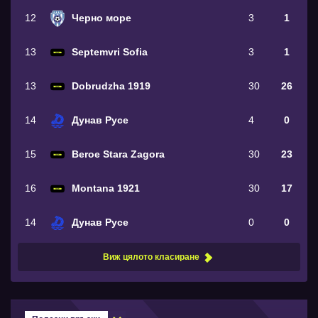
12
Черно море
3
1
13
Septemvri Sofia
3
1
13
Dobrudzha 1919
30
26
14
Дунав Русе
4
0
15
Beroe Stara Zagora
30
23
16
Montana 1921
30
17
14
Дунав Русе
0
0
Виж цялото класиране