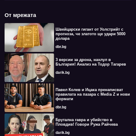
От мрежата
Швейцарски гигант от Уолстрийт с
прогноза, че златото ще удари 5000
долара
dbr.bg
3 версии за дрона, нахлул в
България! Анализ на Тодор Тагарев
darik.bg
Павел Колев и Ицака пренаписват
правилата на пазара с Media Z и нови
формати
dbr.bg
Брутална гавра и убийство в
Пловдив! Говори Ружа Райчева
darik.bg