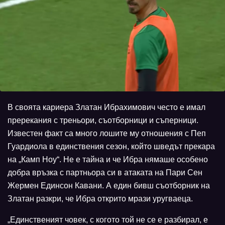
В своята кариера Златан Ибрахимович често е имал
пререкания с треньори, съотборници и съперници.
Известен факт са много лошите му отношения с Пеп
Гуардиола в единствения сезон, който шведът прекара
на „Камп Ноу“. Не е тайна и че Ибра нямаше особено
добра връзка с партньора си в атаката на Пари Сен
Жермен Единсон Кавани. А един бивш съотборник на
Златан разкри, че Ибра открито мрази уругваеца.
„Единственият човек, с когото той не се е разбирал, е