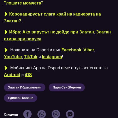
"лошите момчета"
Коронавирусът слага край на кариерата на
Златан?
Ибра: Ако вирусът не дойде при Златан, Златан
отива при вируса
Новините на Dsport и във
Facebook
,
Viber
,
YouTube
,
TikTok
и
Instagram
!
Мобилният Аpp на Dsport вече е тук - изтеглете за
Android
и
iOS
Златан Ибрахимович
Пари Сен Жермен
Единсон Кавани
Сподели