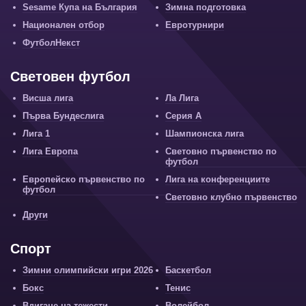
Sesame Купа на България
Зимна подготовка
Национален отбор
Евротурнири
ФутболНекст
Световен футбол
Висша лига
Ла Лига
Първа Бундеслига
Серия А
Лига 1
Шампионска лига
Лига Европа
Световно първенство по
футбол
Европейско първенство по
Лига на конференциите
футбол
Световно клубно първенство
Други
Спорт
Зимни олимпийски игри 2026
Баскетбол
Бокс
Тенис
Вдигане на тежести
Волейбол