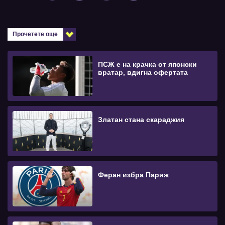
Прочетете още
ПСЖ е на крачка от японски
вратар, вдигна офертата
Златан стана скараджия
Феран избра Париж