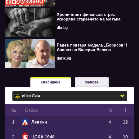
Хроничният финансов стрес
ускорява стареенето на мозъка
dbr.bg
Радев повтаря модела „Борисов“!
Анализ на Валерия Велева
darik.bg
Класиране
Мачове
№
Oтбор
М
Т
1
Левски
4
12
2
ЦСКА 1948
4
10