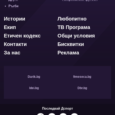
Ръгби
Истории
Любопитно
Екип
ТВ Програма
Етичен кодекс
Общи условия
Контакти
Бисквитки
За нас
Реклама
Darik.bg
9meseca.bg
Idei.bg
Dbr.bg
Последвай Дспорт