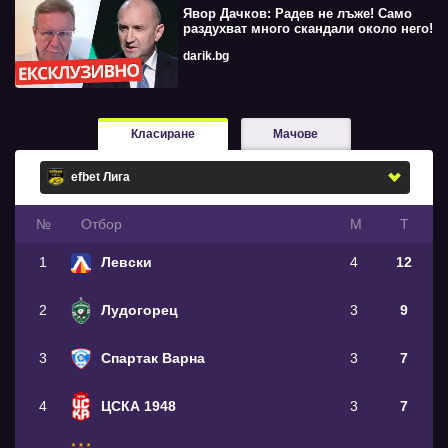
Явор Дачков: Радев не лъже! Само
раздухват много скандали около него!
darik.bg
Класиране
Мачове
№
Oтбор
М
Т
1
Левски
4
12
2
Лудогорец
3
9
3
Спартак Варна
3
7
4
ЦСКА 1948
3
7