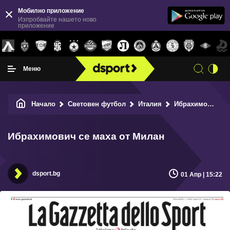
Мобилно приложение
Изпробвайте нашето ново
приложение
Меню
Начало
Световен футбол
Италия
Ибрахимович се маха от Милан
Ибрахимович се маха от Милан
dsport.bg
01 Апр | 15:22