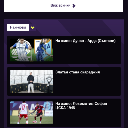
Виж всички
Най-нови
На живо: Дунав - Арда (Състави)
Златан стана скараджия
На живо: Локомотив София -
ЦСКА 1948