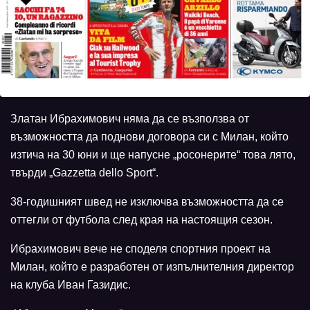
Златан Ибрахимович няма да се възползва от
възможността да поднови договора си с Милан, който
изтича на 30 юни и ще напусне „росонерите“ това лято,
твърди „Gazzetta dello Sport“.
38-годишният швед не изключва възможността да се
оттегли от футбола след края на настоящия сезон.
Ибрахимович вече не споделя спортния проект на
Милан, който е разработен от изпълнителния директор
на клуба Иван Газидис.