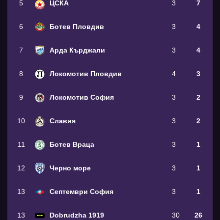
5
ЦСКА
3
7
6
Ботев Пловдив
3
4
7
Арда Кърджали
3
4
8
Локомотив Пловдив
4
3
9
Локомотив София
3
2
10
Славия
3
2
11
Ботев Враца
3
1
12
Черно море
3
1
13
Септември София
3
1
13
Dobrudzha 1919
30
26