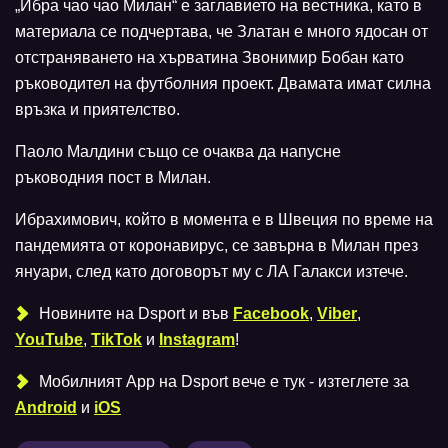
„Ибра чао чао Милан“ е заглавието на вестника, като в
материала се подчертава, че Златан е много ядосан от
отстраняването на хърватина Звонимир Бобан като
ръководител на футболния проект. Двамата имат силна
връзка и приятелство.
Паоло Малдини също се очаква да напусне
ръководния пост в Милан.
Ибрахимович, който в момента е в Швеция по време на
пандемията от коронавирус, се завърна в Милан през
януари, след като договорът му с ЛА Галакси изтече.
Новините на Dsport и във
Facebook
,
Viber
,
YouTube
,
TikTok
и
Instagram
!
Мобилният Аpp на Dsport вече е тук - изтеглете за
Android
и
iOS