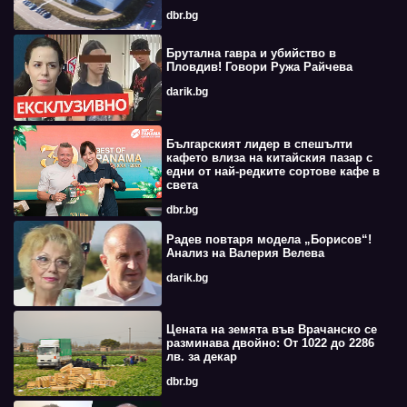
dbr.bg
Брутална гавра и убийство в
Пловдив! Говори Ружа Райчева
darik.bg
Българският лидер в спешълти
кафето влиза на китайския пазар с
едни от най-редките сортове кафе в
света
dbr.bg
Радев повтаря модела „Борисов“!
Анализ на Валерия Велева
darik.bg
Цената на земята във Врачанско се
разминава двойно: От 1022 до 2286
лв. за декар
dbr.bg