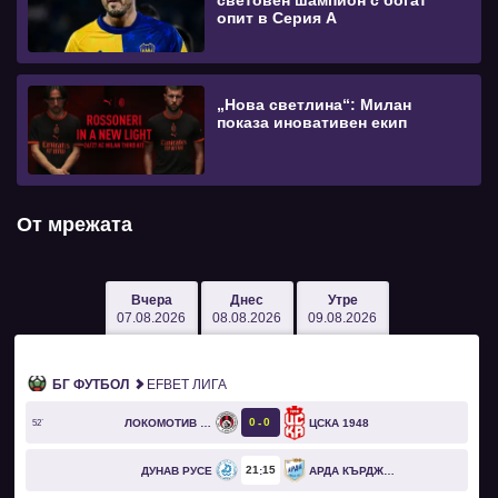
световен шампион с богат
опит в Серия А
„Нова светлина“: Милан
показа иновативен екип
От мрежата
Вчера
Днес
Утре
07.08.2026
08.08.2026
09.08.2026
БГ ФУТБОЛ
EFBET ЛИГА
0
0
ЛОКОМОТИВ СОФИЯ
ЦСКА 1948
52`
21
15
ДУНАВ РУСЕ
АРДА КЪРДЖАЛИ