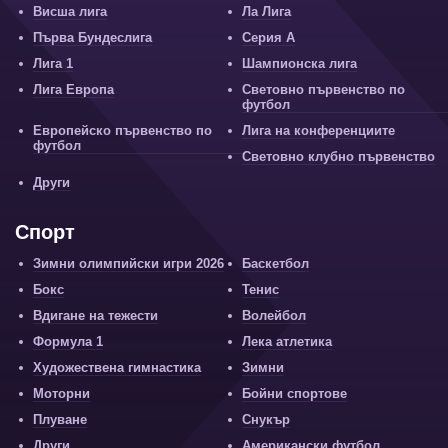
Висша лига
Ла Лига
Първа Бундеслига
Серия А
Лига 1
Шампионска лига
Лига Европа
Световно първенство по
футбол
Европейско първенство по
Лига на конференциите
футбол
Световно клубно първенство
Други
Спорт
Зимни олимпийски игри 2026
Баскетбол
Бокс
Тенис
Вдигане на тежести
Волейбол
Формула 1
Лека атлетика
Художествена гимнастика
Зимни
Моторни
Бойни спортове
Плуване
Снукър
Други
Американски футбол