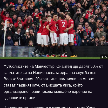
БТА
Футболистите на Манчестър Юнайтед ще дарят 30% от
заплатите си на Националната здравна служба във
Великобритания. 20-кратните шампиони на Англия
стават първият клуб от Висшата лига, който
организирано прави такова мащабно дарение на
здравните органи.
Инициатор за дарението е капитанът на тима Хари