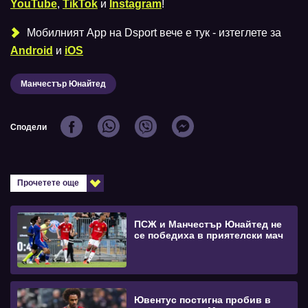
YouTube
,
TikTok
и
Instagram
!
Мобилният Аpp на Dsport вече е тук - изтеглете за
Android
и
iOS
Манчестър Юнайтед
Сподели
Прочетете още
ПСЖ и Манчестър Юнайтед не
се победиха в приятелски мач
Ювентус постигна пробив в