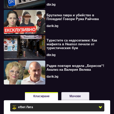
dbr.bg
Брутална гавра и убийство в
Пловдив! Говори Ружа Райчева
darik.bg
Туристите са недосегаеми: Как
мафията в Неапол печели от
туристическия бум
dbr.bg
Радев повтаря модела „Борисов“!
Анализ на Валерия Велева
darik.bg
Класиране
Мачове