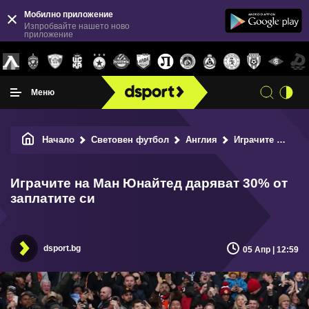
Мобилно приложение
Изпробвайте нашето ново
приложение
Меню
Начало
Световен футбол
Англия
Играчите на Ман Юнайтед даряват 30% от заплатите си
Играчите на Ман Юнайтед даряват 30% от
заплатите си
dsport.bg
05 Апр | 12:59