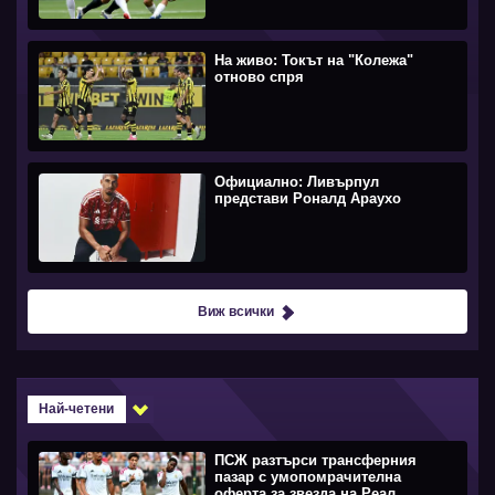
На живо: Токът на "Колежа"
отново спря
Официално: Ливърпул
представи Роналд Араухо
Виж всички
Най-четени
ПСЖ разтърси трансферния
пазар с умопомрачителна
оферта за звезда на Реал