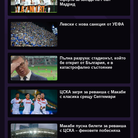
Мадрид
Левски с нова санкция от УЕФА
Пълна разруха: стадионът, който
бе открит от България, е в
катастрофално състояние
ЦСКА загря за реванша с Макаби
с класика срещу Септември
Макаби пусна билети за реванша
с ЦСКА – феновете побесняха