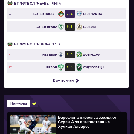
БГ ФУТБОЛ
EFBET ЛИГА
3
1
БОТЕВ ПЛОВДИВ
СПАРТАК ВАРНА
90`
0
3
БОТЕВ ВРАЦА
СЛАВИЯ
FT
БГ ФУТБОЛ
ВТОРА ЛИГА
2
0
NESEBAR
ДОБРУДЖА
FT
2
0
БЕРОЕ
ЛУДОГОРЕЦ II
FT
Виж всички
Най-нови
Барселона набеляза звезда от
Серия А за алтернатива на
Хулиан Алварес