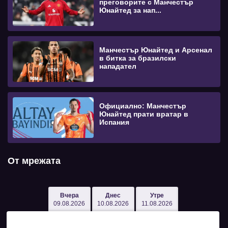
преговорите с Манчестър
Юнайтед за нап...
Манчестър Юнайтед и Арсенал
в битка за бразилски
нападател
Официално: Манчестър
Юнайтед прати вратар в
Испания
От мрежата
Вчера
Днес
Утре
09.08.2026
10.08.2026
11.08.2026