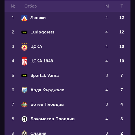
№
Oтбор
М
Т
1
Левски
4
12
2
Ludogorets
4
12
3
ЦСКА
4
10
4
ЦСКА 1948
4
10
5
Spartak Varna
3
7
6
Арда Кърджали
4
7
7
Ботев Пловдив
3
4
8
Локомотив Пловдив
4
3
9
Славия
3
2