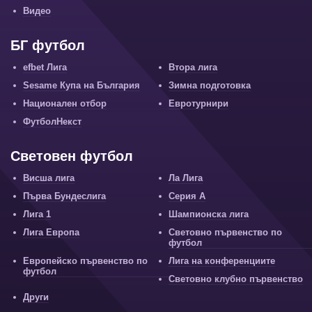
Видео
БГ футбол
efbet Лига
Втора лига
Sesame Купа на България
Зимна подготовка
Национален отбор
Евротурнири
ФутболНекст
Световен футбол
Висша лига
Ла Лига
Първа Бундеслига
Серия А
Лига 1
Шампионска лига
Лига Европа
Световно първенство по
футбол
Европейско първенство по
Лига на конференциите
футбол
Световно клубно първенство
Други