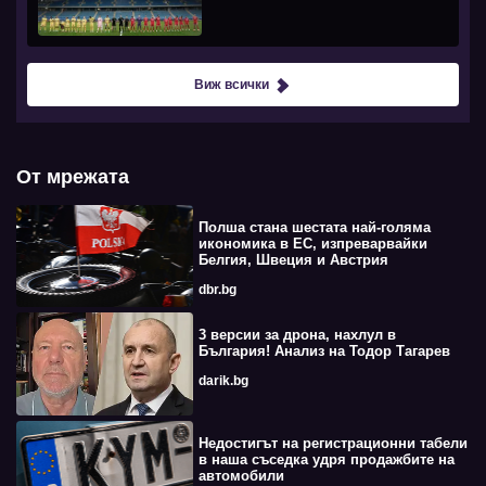
Виж всички
От мрежата
Полша стана шестата най-голяма
икономика в ЕС, изпреварвайки
Белгия, Швеция и Австрия
dbr.bg
3 версии за дрона, нахлул в
България! Анализ на Тодор Тагарев
darik.bg
Недостигът на регистрационни табели
в наша съседка удря продажбите на
автомобили