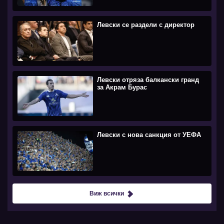
Левски се раздели с директор
Левски отряза балкански гранд
за Акрам Бурас
Левски с нова санкция от УЕФА
Виж всички