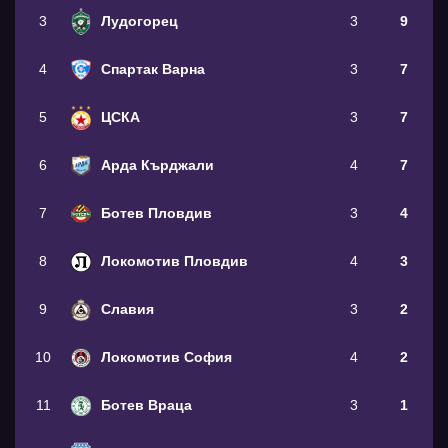
3
Лудогорец
3
9
4
Спартак Варна
3
7
5
ЦСКА
3
7
6
Арда Кърджали
4
7
7
Ботев Пловдив
3
4
8
Локомотив Пловдив
4
3
9
Славия
3
2
10
Локомотив София
4
2
11
Ботев Враца
3
1