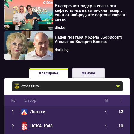
Българският лидер в спешълти
кафето влиза на китайския пазар с
едни от най-редките сортове кафе в
света
dbr.bg
Радев повтаря модела „Борисов“!
Анализ на Валерия Велева
darik.bg
Класиране
Мачове
№
Oтбор
М
Т
1
Левски
4
12
2
ЦСКА 1948
4
10