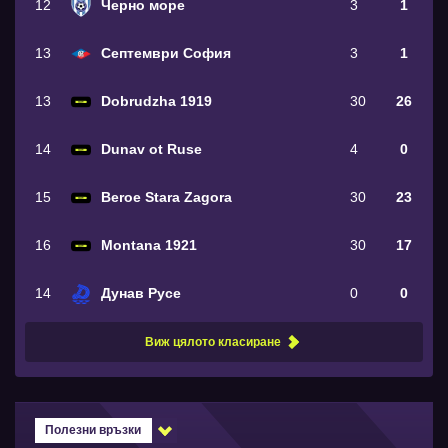
12
Черно море
3
1
13
Септември София
3
1
13
Dobrudzha 1919
30
26
14
Dunav ot Ruse
4
0
15
Beroe Stara Zagora
30
23
16
Montana 1921
30
17
14
Дунав Русе
0
0
Виж цялото класиране
Полезни връзки