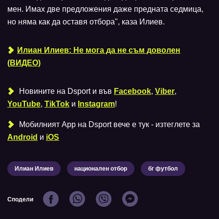
мен. Имах две предложения даже предната седмица,
но няма как да оставя отбора", каза Илиев.
Илиан Илиев: Не мога да не съм доволен
(ВИДЕО)
Новините на Dsport и във
Facebook
,
Viber
,
YouTube
,
TikTok
и
Instagram
!
Мобилният Аpp на Dsport вече е тук - изтеглете за
Android
и
iOS
Илиан Илиев
национален отбор
бг футбол
Сподели