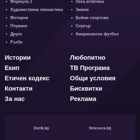
Формула 1
Лека атлетика
Художествена гимнастика
Зимни
Моторни
Бойни спортове
Плуване
Снукър
Други
Американски футбол
Ръгби
Истории
Любопитно
Екип
ТВ Програма
Етичен кодекс
Общи условия
Контакти
Бисквитки
За нас
Реклама
Darik.bg
9meseca.bg