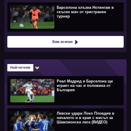
Барселона хлъзна Нотингам в
скъсен мач от тристранен
турнир
Виж всички
Най-четени
Реал Мадрид и Барселона ще
играят на час и половина от
България
Левски удари Локо Пловдив в
началото и в края с мисъл за
Шампионска лига (ВИДЕО)