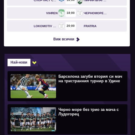
СПОРТИСТ СВОГЕ
ПИРИН БЛАГОЕВГРАД
18
00
VIHREN
ЧЕРНОМОРЕЦ БУРГАС
20
00
LOKOMOTIV GO
FRATRIA
Виж всички
Най-нови
Барселона загуби втория си мач
на тристранния турнир в Удине
Черно море без трио за мача с
Лудогорец