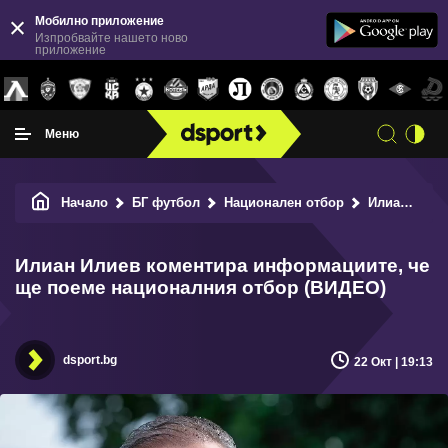
Мобилно приложение
Изпробвайте нашето ново
приложение
Меню
Начало
БГ футбол
Национален отбор
Илиан Илиев коментира информациите, че ще поеме националния отбор (ВИДЕО)
Илиан Илиев коментира информациите, че
ще поеме националния отбор (ВИДЕО)
dsport.bg
22 Окт | 19:13