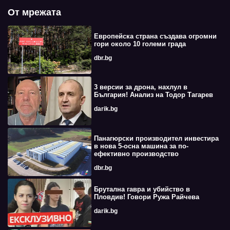
От мрежата
Европейска страна създава огромни
гори около 10 големи града
dbr.bg
3 версии за дрона, нахлул в
България! Анализ на Тодор Тагарев
darik.bg
Панагюрски производител инвестира
в нова 5-осна машина за по-
ефективно производство
dbr.bg
Брутална гавра и убийство в
Пловдив! Говори Ружа Райчева
darik.bg