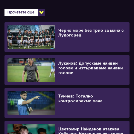
Прочетете още
Черно море без трио за мача с
Лудогорец
Луканов: Допускаме наивни
голове и изтърваваме наивни
голове
Тунчев: Тотално
контролирахме мача
Цветомир Найденов атакува
Кабаков: Нотариуса пак твори