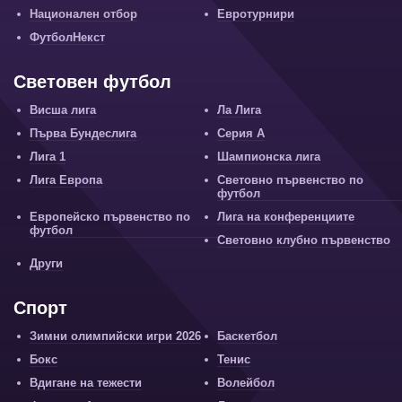
Национален отбор
Евротурнири
ФутболНекст
Световен футбол
Висша лига
Ла Лига
Първа Бундеслига
Серия А
Лига 1
Шампионска лига
Лига Европа
Световно първенство по
футбол
Европейско първенство по
Лига на конференциите
футбол
Световно клубно първенство
Други
Спорт
Зимни олимпийски игри 2026
Баскетбол
Бокс
Тенис
Вдигане на тежести
Волейбол