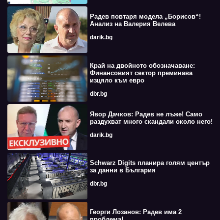
Радев повтаря модела „Борисов“!
Анализ на Валерия Велева
darik.bg
Край на двойното обозначаване:
Финансовият сектор преминава
изцяло към евро
dbr.bg
Явор Дачков: Радев не лъже! Само
раздухват много скандали около него!
darik.bg
Schwarz Digits планира голям център
за данни в България
dbr.bg
Георги Лозанов: Радев има 2
проблема!