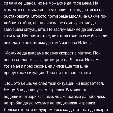
си чакаме шанса, но не можахме да го хванем. На
моменти се огънахме след нашия гол под натиска на
обстановката. Второто полувреме мисля, че бяхме по-
добрият отбор, но ни липсваше самочувствие да
завършим ситуациите. Не заслужавахме да загубим
този мач. Неприятното е, че втора година сме близо до
някъде, но не стигаме до там", започна ИЛиев
"Искахме да вкараме повече скорост с Матеус. По-
непознат човек за защитниците на Левски. Не само
този мач и през сезона ни липсваше това, че
пропускаме ситуации. Това ни костваше точки."
"Лошото беше, че след тези ситуации ни вкарват гол.
Не трябва да допускаме грешки. В мачовете с
водещите отбори казваме, че ако искаме да победим,
не трябва да допускаме непредизвикани грешки.
Левски второто полувреме искаха да тръгнат да вкарат