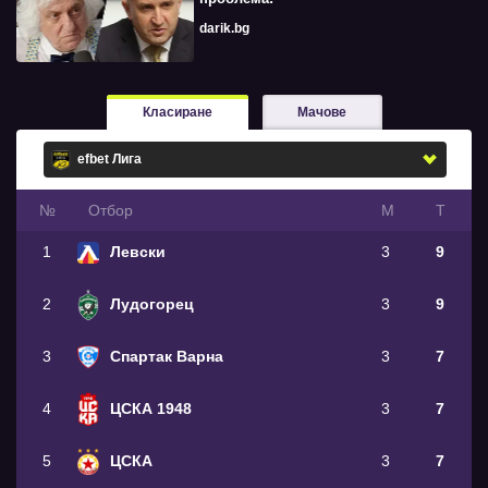
darik.bg
Класиране
Мачове
№
Oтбор
М
Т
1
Левски
3
9
2
Лудогорец
3
9
3
Спартак Варна
3
7
4
ЦСКА 1948
3
7
5
ЦСКА
3
7