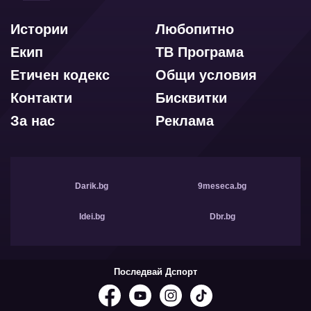
Истории
Любопитно
Екип
ТВ Програма
Етичен кодекс
Общи условия
Контакти
Бисквитки
За нас
Реклама
Darik.bg
9meseca.bg
Idei.bg
Dbr.bg
Последвай Дспорт