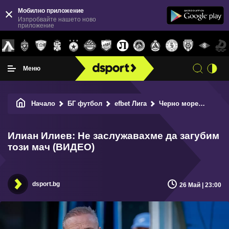
Мобилно приложение
Изпробвайте нашето ново
приложение
Меню
Начало
БГ футбол
efbet Лига
Черно море
Илиан
Илиан Илиев: Не заслужавахме да загубим
този мач (ВИДЕО)
dsport.bg
26 Май | 23:00