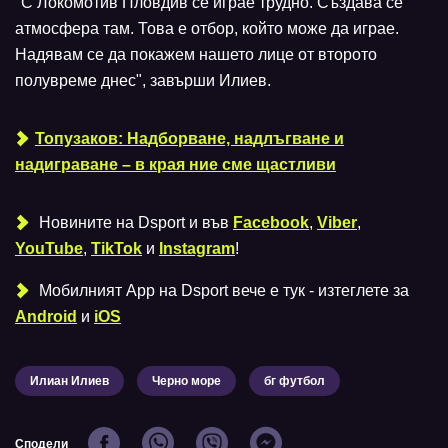
"С Локомотив Пловдив се играе трудно. Създава се
атмосфера там. Това е отбор, който може да играе.
Надявам се да покажем нашето лице от второто
полувреме днес", завърши Илиев.
Топузаков: Надборване, надлъгване и
надиграване – в края ние сме щастливи
Новините на Dsport и във
Facebook
,
Viber
,
YouTube
,
TikTok
и
Instagram
!
Мобилният Аpp на Dsport вече е тук - изтеглете за
Android
и
iOS
Илиан Илиев
Черно море
бг футбол
Сподели