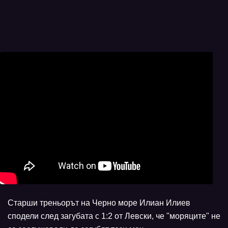
Старши треньорът на Черно море Илиан Илиев
сподели след загубата с 1:2 от Левски, че "моряците" не