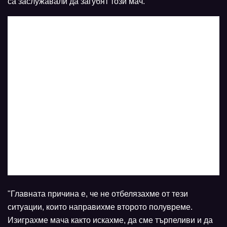
са заслужавали да загубят този мач.
"Главната причина е, че не отбелязахме от тези
ситуации, които направихме второто полувреме.
Изиграхме мача както искахме, да сме търпеливи и да