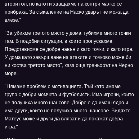
втори гол, но като ги хващахме на контри малко се
прибраха. За съжаление на Наско ударът не можа да
влезе."
"Загубихме третото място у дома, губихме много точки
там. В подобни ситуации, в които пропускахме.
Представихме се добре навън и като точки, и като игра.
У дома като завършване на атаките и точково може би
ни коства третото място", каза още треньорът на Черно
море.
"Нямаме проблем с мотивацията. Тъй като имаме
група с добри момчета и футболисти. Има играчи, които
не получиха много шансове. Добре е да имаш ядро и
има други, които не получиха много шансове. Видяхте
Матеус може и други да влязат и да покажат добра
игра."