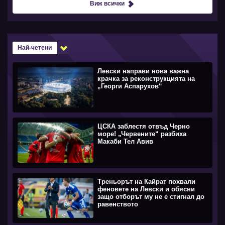
Виж всички
Най-четени
Левски направи нова важна
крачка за реконструкцията на
„Георги Аспарухов“
ЦСКА заблестя отвъд Черно
море! „Червените“ разбиха
Макаби Тел Авив
Треньорът на Кайрат похвали
феновете на Левски и обясни
защо отборът му не е стигнал до
равенството