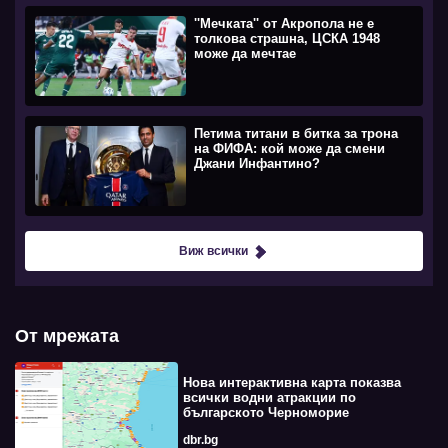
''Мечката'' от Акропола не е
толкова страшна, ЦСКА 1948
може да мечтае
Петима титани в битка за трона
на ФИФА: кой може да смени
Джани Инфантино?
Виж всички
От мрежата
Нова интерактивна карта показва
всички водни атракции по
българското Черноморие
dbr.bg