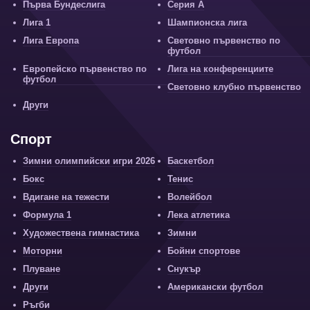
Първа Бундеслига
Серия А
Лига 1
Шампионска лига
Лига Европа
Световно първенство по
футбол
Европейско първенство по
Лига на конференциите
футбол
Световно клубно първенство
Други
Спорт
Зимни олимпийски игри 2026
Баскетбол
Бокс
Тенис
Вдигане на тежести
Волейбол
Формула 1
Лека атлетика
Художествена гимнастика
Зимни
Моторни
Бойни спортове
Плуване
Снукър
Други
Американски футбол
Ръгби