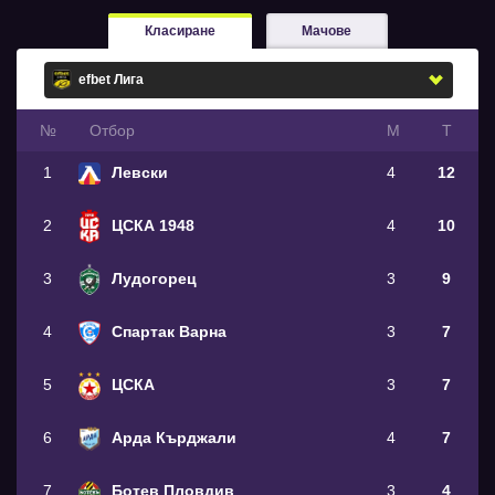
Класиране
Мачове
№
Oтбор
М
Т
1
Левски
4
12
2
ЦСКА 1948
4
10
3
Лудогорец
3
9
4
Спартак Варна
3
7
5
ЦСКА
3
7
6
Арда Кърджали
4
7
7
Ботев Пловдив
3
4