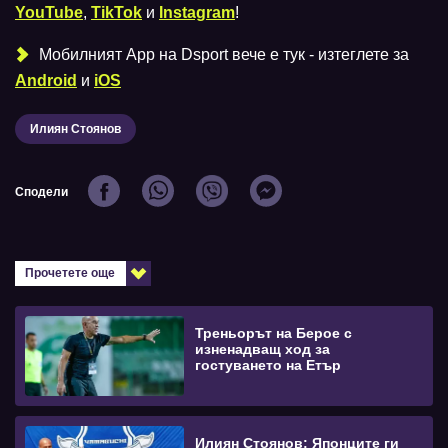
YouTube
,
TikTok
и
Instagram
!
Мобилният Аpp на Dsport вече е тук - изтеглете за
Android
и
iOS
Илиян Стоянов
Сподели
Прочетете още
Треньорът на Берое с
изненадващ ход за
гостуването на Етър
Илиян Стоянов: Японците ги