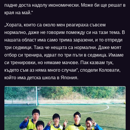
падне доста надолу икономически. Може би ще решат в
края на май.“
„Хората, които са около мен реагираха съвсем
нормално, даже не говорим помежду си на тази тема. В
нашата област има само трима заразени, и то отпреди
три седмици. Така че нещата са нормални. Даже моят
отбор си тренира, идват по три пъти в седмица. Имаме
си тренировки, но нямаме мачове. Пак казвам тук,
където съм аз няма много случаи“, сподели Коловати,
който има детска школа в Япония.