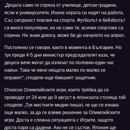
„Децата само ги спряха от училище, детски градини,
ясли и университети. Иначе хората си ходят на работа.
Със сигурност повлия на спорта. Футболът и бейзболът
са много популярни, но не само те, всички спортове са
спрени. Не знам докога, може би до началото на април.
Постоянно се говори, както в момента в България. Но
тук преди 4-5 дни министър председателят каза, че
децата вече могат да излизат по половин-един час
навън. Така че явно нещата малко по малко се
оправят“, сподели още бившият защитник.
Относно Олимпийските игри, които трябва да се
проведат от 24 юли до 9 август в японската столица той
сподели: „Тук местните медии пишат, че ще се изчака
още малко, за да се вземе решение за Олимпийските
игри. Доста е сложна ситуацията с Игрите, защото
доста пари са дадени. Ако не се състои, Япония ще