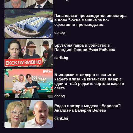
Панагюрски производител инвестира
в нова 5-осна машина за по-
ефективно производство
dbr.bg
Брутална гавра и убийство в
Пловдив! Говори Ружа Райчева
darik.bg
Българският лидер в спешълти
кафето влиза на китайския пазар с
едни от най-редките сортове кафе в
света
dbr.bg
Радев повтаря модела „Борисов“!
Анализ на Валерия Велева
darik.bg