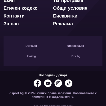
Екип
ТВ Програма
Етичен кодекс
Общи условия
Контакти
Бисквитки
За нас
Реклама
Darik.bg
9meseca.bg
Idei.bg
Dbr.bg
Последвай Дспорт
dsport.bg © 2026 Всички права запазени. Позоваването с
хиперлинк е задължително.