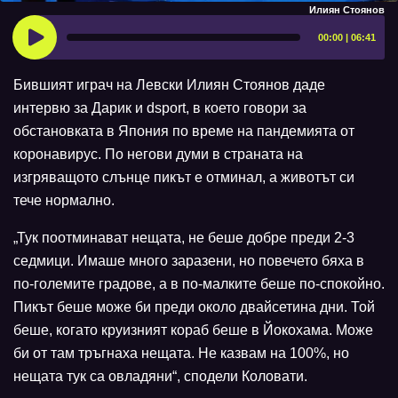
Илиян Стоянов
00:00 | 06:41
Бившият играч на Левски Илиян Стоянов даде
интервю за Дарик и dsport, в което говори за
обстановката в Япония по време на пандемията от
коронавирус. По негови думи в страната на
изгряващото слънце пикът е отминал, а животът си
тече нормално.
„Тук поотминават нещата, не беше добре преди 2-3
седмици. Имаше много заразени, но повечето бяха в
по-големите градове, а в по-малките беше по-спокойно.
Пикът беше може би преди около двайсетина дни. Той
беше, когато круизният кораб беше в Йокохама. Може
би от там тръгнаха нещата. Не казвам на 100%, но
нещата тук са овладяни“, сподели Коловати.