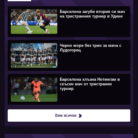
Барселона загуби втория си мач
на тристранния турнир в Удине
Черно море без трио за мача с
Лудогорец
Барселона хлъзна Нотингам в
скъсен мач от тристранен
турнир
Виж всички