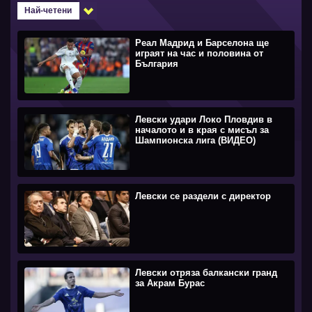
Най-четени
Реал Мадрид и Барселона ще
играят на час и половина от
България
Левски удари Локо Пловдив в
началото и в края с мисъл за
Шампионска лига (ВИДЕО)
Левски се раздели с директор
Левски отряза балкански гранд
за Акрам Бурас