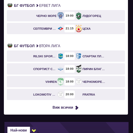
БГ ФУТБОЛ
EFBET ЛИГА
19
00
ЧЕРНО МОРЕ
ЛУДОГОРЕЦ
21
15
СЕПТЕМВРИ СОФИЯ
ЦСКА
БГ ФУТБОЛ
ВТОРА ЛИГА
18
00
RILSKI SPORTIST
СПАРТАК ПЛЕВЕН
18
00
СПОРТИСТ СВОГЕ
ПИРИН БЛАГОЕВГРАД
18
00
VIHREN
ЧЕРНОМОРЕЦ БУРГАС
20
00
LOKOMOTIV GO
FRATRIA
Виж всички
Най-нови