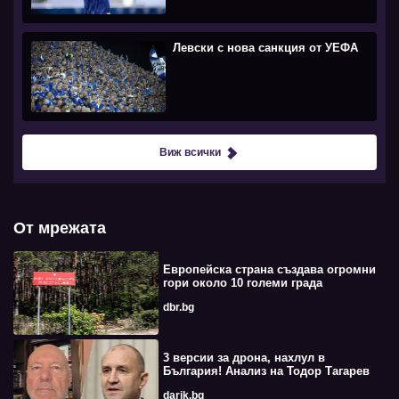
Левски с нова санкция от УЕФА
Виж всички
От мрежата
Европейска страна създава огромни
гори около 10 големи града
dbr.bg
3 версии за дрона, нахлул в
България! Анализ на Тодор Тагарев
darik.bg