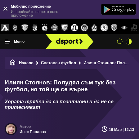
Мобилно приложение
Изпробвайте нашето ново
приложение
Меню
Начало
Световен футбол
Илиян Стоянов: Полудял съм тук без футбол, но той ще се върне
Илиян Стоянов: Полудял съм тук без
футбол, но той ще се върне
Хората трябва да са позитивни и да не се
притесняват
19 Мар | 12:13
Инес Павлова