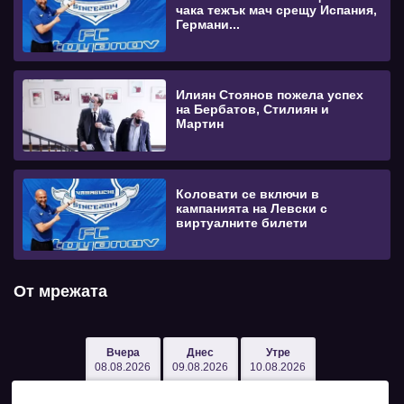
чака тежък мач срещу Испания,
Германи...
Илиян Стоянов пожела успех
на Бербатов, Стилиян и
Мартин
Коловати се включи в
кампанията на Левски с
виртуалните билети
От мрежата
Вчера
Днес
Утре
08.08.2026
09.08.2026
10.08.2026