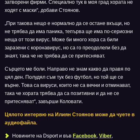
затворени фирми. Специално тук в моя град хората не
ходят с маски“, добави Стоянов.
„При такова нещо е нормално да се остане вкъщи, но
не трябва да има паника, тепърва ще има по-сериозни
неща от този вирус. Може би много хора са били
заразени с коронавирус, но са го преодолели без да
знаят, така че не трябва да се притесняват.
Сърцето ме боли. Направо не знам какво да правя по
цял ден. Полудял съм тук без футбол, но той ще се
върне. Това са вируси, които не са вечни и отминават,
така че хората трябва да са позитивни и да не се
притесняват“, завърши Коловати.
Цялото интервю на Илиян Стоянов може да чуете в
аудиофайла.
Новините на Dsport и във
Facebook
,
Viber
,