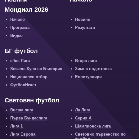
Мондиал 2026
Начало
Новини
Програма
Резултати
Видео
БГ футбол
efbet Лига
Втора лига
Sesame Купа на България
Зимна подготовка
Национален отбор
Евротурнири
ФутболНекст
Световен футбол
Висша лига
Ла Лига
Първа Бундеслига
Серия А
Лига 1
Шампионска лига
Лига Европа
Световно първенство по
футбол