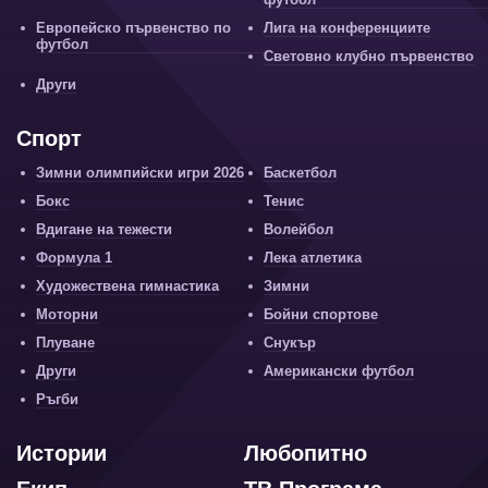
Европейско първенство по
Лига на конференциите
футбол
Световно клубно първенство
Други
Спорт
Зимни олимпийски игри 2026
Баскетбол
Бокс
Тенис
Вдигане на тежести
Волейбол
Формула 1
Лека атлетика
Художествена гимнастика
Зимни
Моторни
Бойни спортове
Плуване
Снукър
Други
Американски футбол
Ръгби
Истории
Любопитно