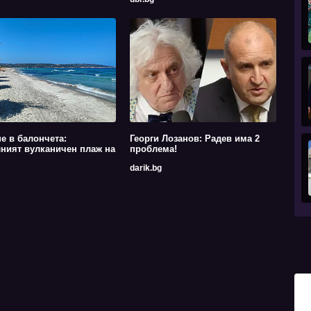
е в балончета:
Георги Лозанов: Радев има 2
ният вулканичен плаж на
проблема!
darik.bg