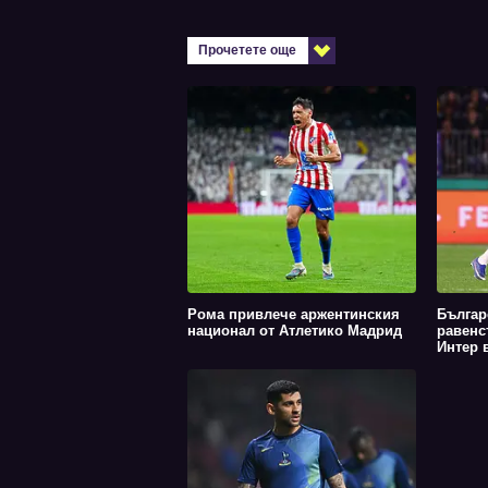
Прочетете още
Рома привлече аржентинския
Българ
национал от Атлетико Мадрид
равенс
Интер в