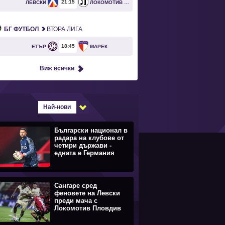
21
15
ЛЕВСКИ
ЛОКОМОТИВ ПЛОВДИВ
БГ ФУТБОЛ
ВТОРА ЛИГА
18
45
ЕТЪР
МАРЕК
Виж всички
Най-нови
Български национал в
радара на клубове от
четири държави -
едната е Германия
Сангаре сред
феновете на Левски
преди мача с
Локомотив Пловдив