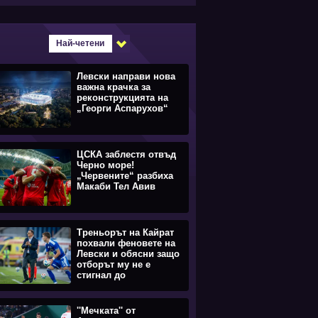
Най-четени
Левски направи нова
важна крачка за
реконструкцията на
„Георги Аспарухов“
ЦСКА заблестя отвъд
Черно море!
„Червените“ разбиха
Макаби Тел Авив
Треньорът на Кайрат
похвали феновете на
Левски и обясни защо
отборът му не е
стигнал до
равенството
''Мечката'' от