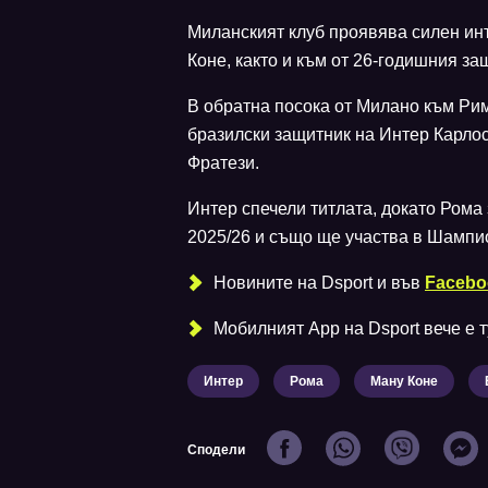
Миланският клуб проявява силен ин
Коне, както и към от 26-годишния за
В обратна посока от Милано към Рим
бразилски защитник на Интер Карло
Фратези.
Интер спечели титлата, докато Рома
2025/26 и също ще участва в Шампио
Новините на Dsport и във
Facebo
Мобилният Аpp на Dsport вече е ту
Интер
Рома
Ману Коне
Сподели