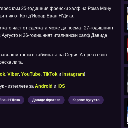
терес към 25-годишния френски халф на Рома Ману
щитник от Кот д'Ивоар Еван Н'Дика.
 като част от сделката може да поемат 27-годишният
с Аугусто и 26-годишният италиански халф Давиде
 завърши трети в таблицата на Серия А през сезон
нска лига.
ok
,
Viber
,
YouTube
,
TikTok
и
Instagram
!
к - изтеглете за
Android
и
iOS
Еван Н'Дика
Давиде Фратези
Карлос Аугусто