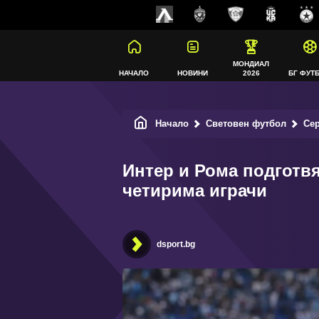
МОНДИАЛ
НАЧАЛО
НОВИНИ
2026
БГ ФУТ
Начало
Световен футбол
Се
Интер и Рома подготвя
четирима играчи
dsport.bg