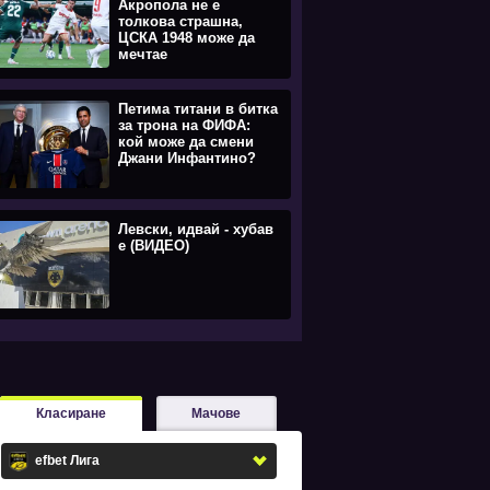
Акропола не е
толкова страшна,
ЦСКА 1948 може да
мечтае
Петима титани в битка
за трона на ФИФА:
кой може да смени
Джани Инфантино?
Левски, идвай - хубав
е (ВИДЕО)
Класиране
Мачове