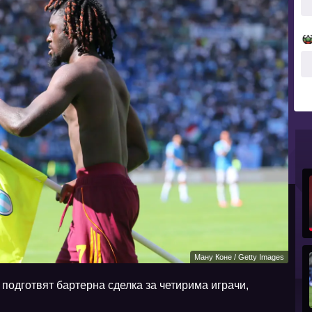
Ману Коне / Getty Images
одготвят бартерна сделка за четирима играчи,