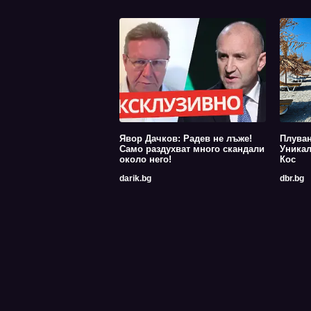
Явор Дачков: Радев не лъже!
Плуван
Само раздухват много скандали
Уникал
около него!
Кос
darik.bg
dbr.bg