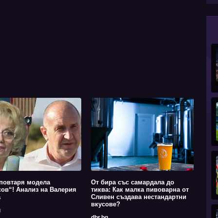
повтаря модела
От бира със самардала до
ов“! Анализ на Валерия
тиква: Как малка пивоварна от
а
Сливен създава нестандартни
вкусове?
g
dbr.bg