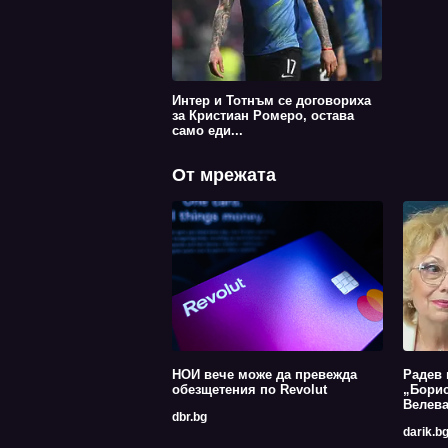
Интер и Тотнъм се договориха
за Кристиан Ромеро, остава
само еди...
От мрежата
НОИ вече може да превежда
Радев 
обезщетения по Revolut
„Борис
Велев
dbr.bg
darik.b