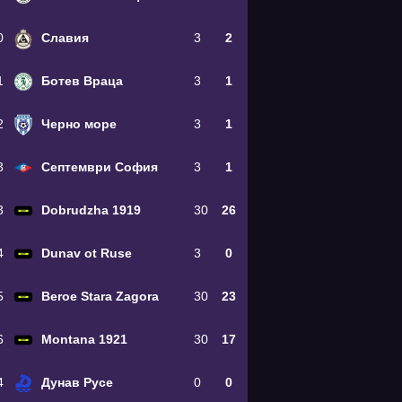
0
Славия
3
2
1
Ботев Враца
3
1
2
Черно море
3
1
3
Септември София
3
1
3
Dobrudzha 1919
30
26
4
Dunav ot Ruse
3
0
5
Beroe Stara Zagora
30
23
6
Montana 1921
30
17
4
Дунав Русе
0
0