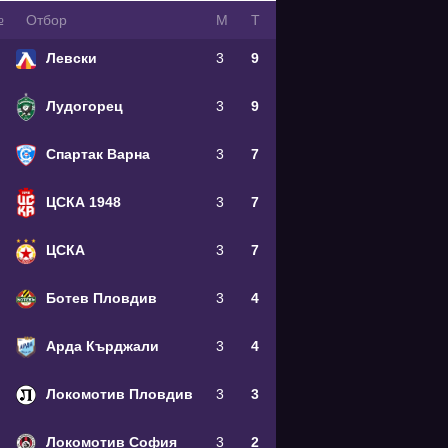
№
Oтбор
М
Т
Левски
3
9
Лудогорец
3
9
Спартак Варна
3
7
ЦСКА 1948
3
7
ЦСКА
3
7
Ботев Пловдив
3
4
Арда Кърджали
3
4
Локомотив Пловдив
3
3
Локомотив София
3
2