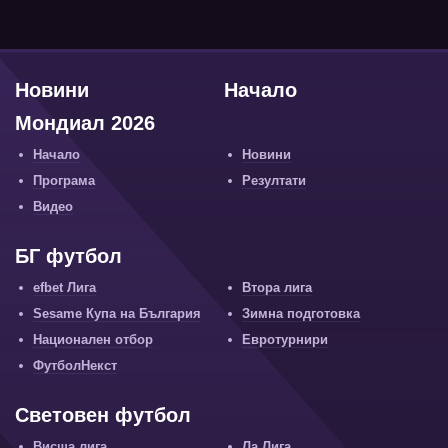
Новини
Начало
Мондиал 2026
Начало
Новини
Програма
Резултати
Видео
БГ футбол
efbet Лига
Втора лига
Sesame Купа на България
Зимна подготовка
Национален отбор
Евротурнири
ФутболНекст
Световен футбол
Висша лига
Ла Лига