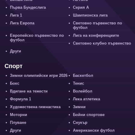
Първа Бундеслига
Серия А
Лига 1
Шампионска лига
Лига Европа
Световно първенство по
футбол
Европейско първенство по
Лига на конференциите
футбол
Световно клубно първенство
Други
Спорт
Зимни олимпийски игри 2026
Баскетбол
Бокс
Тенис
Вдигане на тежести
Волейбол
Формула 1
Лека атлетика
Художествена гимнастика
Зимни
Моторни
Бойни спортове
Плуване
Снукър
Други
Американски футбол