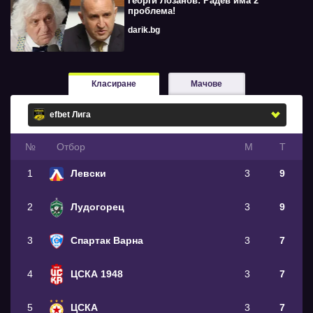
Георги Лозанов: Радев има 2
проблема!
darik.bg
Класиране
Мачове
№
Oтбор
М
Т
1
Левски
3
9
2
Лудогорец
3
9
3
Спартак Варна
3
7
4
ЦСКА 1948
3
7
5
ЦСКА
3
7