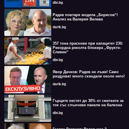
dbr.bg
Радев повтаря модела „Борисов“!
Анализ на Валерия Велева
darik.bg
357 тона праскови при капацитет 230:
Рекордна реколта блокира „Фрукто-
Сливен“
dbr.bg
Явор Дачков: Радев не лъже! Само
раздухват много скандали около него!
darik.bg
Гърците пестят до 30% от сметките за
ток със слънчеви панели на балкона
dbr.bg