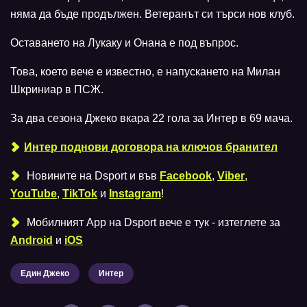
няма да бъде продължен. Ветеранът си търси нов клуб.
Оставането на Лукаку и Онана е под въпрос.
Това, което вече е известно, е напускането на Милан
Шкриниар в ПСЖ.
За два сезона Джеко вкара 22 гола за Интер в 69 мача.
Интер поднови договора на ключов бранител
Новините на Dsport и във
Facebook
,
Viber
,
YouTube
,
TikTok
и
Instagram
!
Мобилният Аpp на Dsport вече е тук - изтеглете за
Android
и
iOS
Един Джеко
Интер