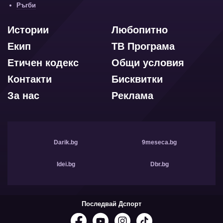
Ръгби
Истории
Любопитно
Екип
ТВ Програма
Етичен кодекс
Общи условия
Контакти
Бисквитки
За нас
Реклама
Darik.bg
9meseca.bg
Idei.bg
Dbr.bg
Последвай Дспорт