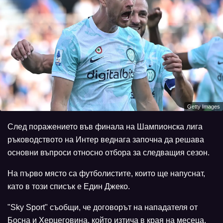
Getty Images
След поражението във финала на Шампионска лига
ръководството на Интер веднага започна да решава
основни въпроси относно отбора за следващия сезон.
На първо място са футболистите, които ще напуснат,
като в този списък е Един Джеко.
"Sky Sport" съобщи, че договорът на нападателя от
Босна и Херцеговина, който изтича в края на месеца,