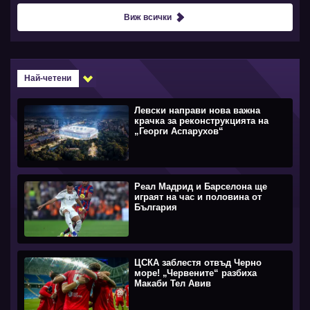
Виж всички
Най-четени
Левски направи нова важна
крачка за реконструкцията на
„Георги Аспарухов“
Реал Мадрид и Барселона ще
играят на час и половина от
България
ЦСКА заблестя отвъд Черно
море! „Червените“ разбиха
Макаби Тел Авив