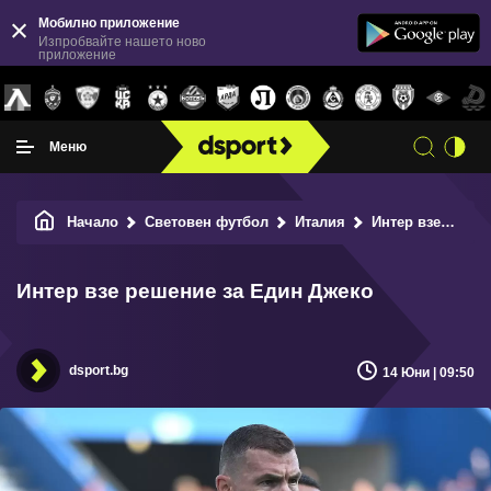
Мобилно приложение
Изпробвайте нашето ново
приложение
Меню
Начало
Световен футбол
Италия
Интер взе решение за Един Джеко
Интер взе решение за Един Джеко
dsport.bg
14 Юни | 09:50