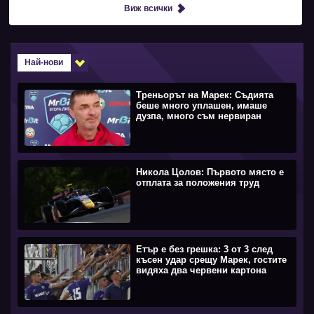
Виж всички
Най-нови
Треньорът на Марек: Съдията
беше много уплашен, имаше
дузпа, много съм нервиран
Никола Цолов: Първото място е
отплата за положения труд
Етър е без грешка: 3 от 3 след
късен удар срещу Марек, гостите
видяха два червени картона