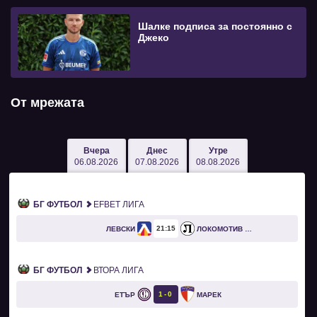
Шалке подписа за постоянно с
Джеко
От мрежата
Вчера
Днес
Утре
06.08.2026
07.08.2026
08.08.2026
БГ ФУТБОЛ
EFBET ЛИГА
21
15
ЛЕВСКИ
ЛОКОМОТИВ ПЛОВДИВ
БГ ФУТБОЛ
ВТОРА ЛИГА
1
0
ЕТЪР
МАРЕК