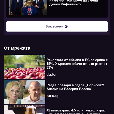
на ФИФА: кой може да смени
Джани Инфантино?
Виж всички
От мрежата
Реколтата от ябълки в ЕС се срива с
15%, Хърватия обаче отчита ръст от
33%
dbr.bg
Радев повтаря модела „Борисов“!
Анализ на Валерия Велева
darik.bg
42 пивоварни, 4.5 млн. хектолитра: