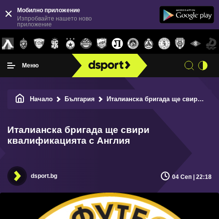
Мобилно приложение
Изпробвайте нашето ново
приложение
Меню
Начало
България
Италианска бригада ще свири квалификацията с Англия
Италианска бригада ще свири
квалификацията с Англия
dsport.bg
04 Сеп | 22:18