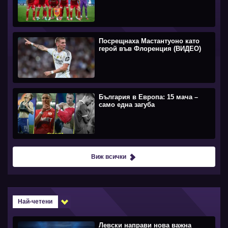
Посрещнаха Мастантуоно като
герой във Флоренция (ВИДЕО)
България в Европа: 15 мача –
само една загуба
Виж всички
Най-четени
Левски направи нова важна