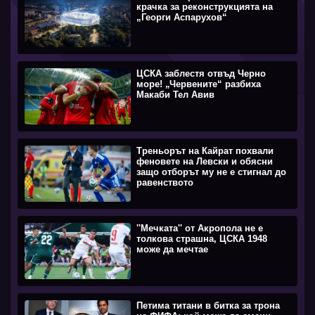
крачка за реконструкцията на
„Георги Аспарухов“
ЦСКА заблестя отвъд Черно
море! „Червените“ разбиха
Макаби Тел Авив
Треньорът на Кайрат похвали
феновете на Левски и обясни
защо отборът му не е стигнал до
равенството
''Мечката'' от Акропола не е
толкова страшна, ЦСКА 1948
може да мечтае
Петима титани в битка за трона