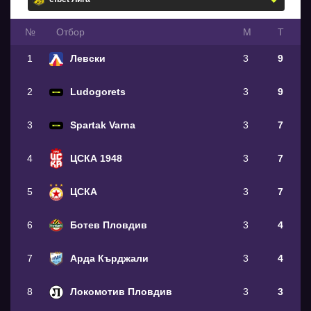
№
Oтбор
М
Т
1
Левски
3
9
2
Ludogorets
3
9
3
Spartak Varna
3
7
4
ЦСКА 1948
3
7
5
ЦСКА
3
7
6
Ботев Пловдив
3
4
7
Арда Кърджали
3
4
8
Локомотив Пловдив
3
3