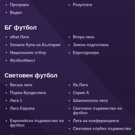
Програма
Резултати
Видео
БГ футбол
efbet Лига
Втора лига
Sesame Купа на България
Зимна подготовка
Национален отбор
Евротурнири
ФутболНекст
Световен футбол
Висша лига
Ла Лига
Първа Бундеслига
Серия А
Лига 1
Шампионска лига
Лига Европа
Световно първенство по
футбол
Европейско първенство по
Лига на конференциите
футбол
Световно клубно първенство