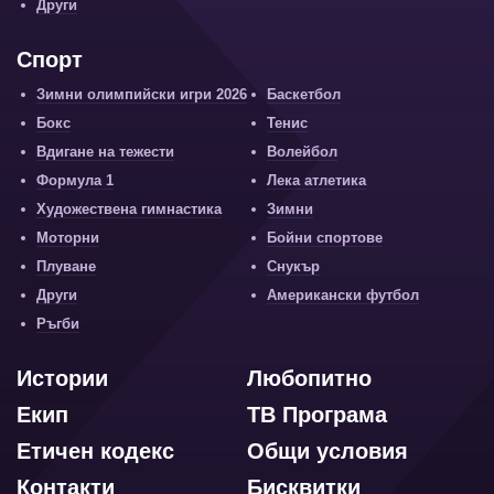
Други
Спорт
Зимни олимпийски игри 2026
Баскетбол
Бокс
Тенис
Вдигане на тежести
Волейбол
Формула 1
Лека атлетика
Художествена гимнастика
Зимни
Моторни
Бойни спортове
Плуване
Снукър
Други
Американски футбол
Ръгби
Истории
Любопитно
Екип
ТВ Програма
Етичен кодекс
Общи условия
Контакти
Бисквитки