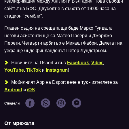
квалификация между Англия и България. Това съобщи
сайтът на БФС. Двубоят е в събота от 19:00 часа на
стадион "Уембли".
Главен съдия на срещата ще бъде Марко Гуида, а
негови асистенти ще са Матео Пасери и Джорджо
Перети. Четвърти арбитър е Микаел Фабри. Делегат на
уефа ще бъде финландецът Петер Лундстрьом.
Новините на Dsport и във
Facebook
,
Viber
,
YouTube
,
TikTok
и
Instagram
!
Мобилният Аpp на Dsport вече е тук - изтеглете за
Android
и
iOS
Сподели
От мрежата