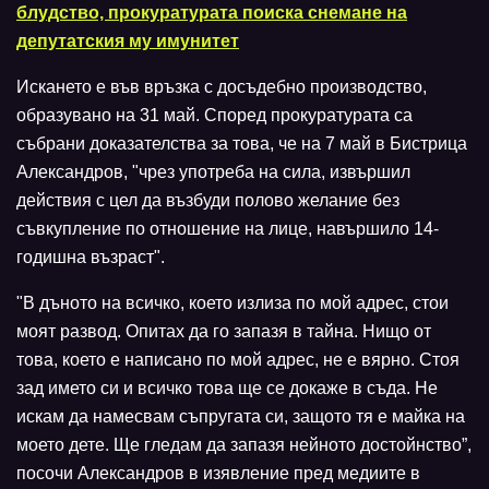
блудство, прокуратурата поиска снемане на
депутатския му имунитет
Искането е във връзка с досъдебно производство,
образувано на 31 май. Според прокуратурата са
събрани доказателства за това, че на 7 май в Бистрица
Александров, "чрез употреба на сила, извършил
действия с цел да възбуди полово желание без
съвкупление по отношение на лице, навършило 14-
годишна възраст".
"В дъното на всичко, което излиза по мой адрес, стои
моят развод. Опитах да го запазя в тайна. Нищо от
това, което е написано по мой адрес, не е вярно. Стоя
зад името си и всичко това ще се докаже в съда. Не
искам да намесвам съпругата си, защото тя е майка на
моето дете. Ще гледам да запазя нейното достойнство”,
посочи Александров в изявление пред медиите в