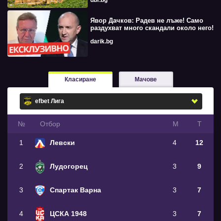
Явор Дачков: Радев не лъже! Само
раздухват много скандали около него!
darik.bg
Класиране
Мачове
№
Oтбор
М
Т
1
Левски
4
12
2
Лудогорец
3
9
3
Спартак Варна
3
7
4
ЦСКА 1948
3
7