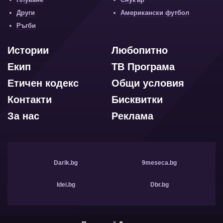
Други
Американски футбол
Ръгби
Истории
Любопитно
Екип
ТВ Програма
Етичен кодекс
Общи условия
Контакти
Бисквитки
За нас
Реклама
Darik.bg
9meseca.bg
Idei.bg
Dbr.bg