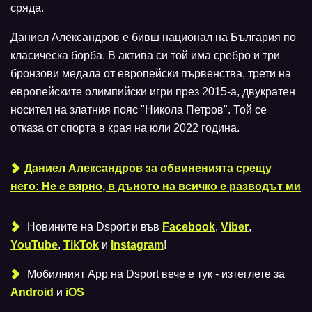
сряда.
Даниел Александров е бивш национал на България по
класическа борба. В актива си той има сребро и три
бронзови медала от европейски първенства, трети на
европейските олимпийски игри през 2015-а, двукратен
носител на златния пояс "Никола Петров". Той се
отказа от спорта в края на юли 2022 година.
Даниел Александров за обвиненията срещу
него: Не е вярно, в дъното на всичко е разводът ми
Новините на Dsport и във
Facebook
,
Viber
,
YouTube
,
TikTok
и
Instagram
!
Мобилният Аpp на Dsport вече е тук - изтеглете за
Android
и
iOS