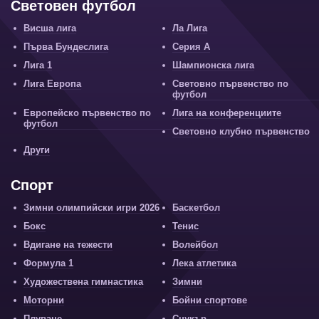
Световен футбол
Висша лига
Ла Лига
Първа Бундеслига
Серия А
Лига 1
Шампионска лига
Лига Европа
Световно първенство по
футбол
Европейско първенство по
Лига на конференциите
футбол
Световно клубно първенство
Други
Спорт
Зимни олимпийски игри 2026
Баскетбол
Бокс
Тенис
Вдигане на тежести
Волейбол
Формула 1
Лека атлетика
Художествена гимнастика
Зимни
Моторни
Бойни спортове
Плуване
Снукър