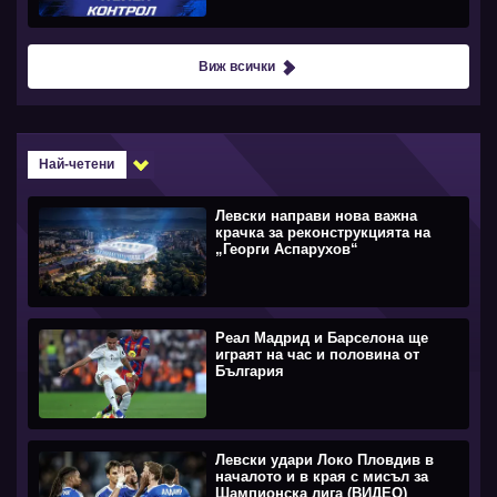
Виж всички
Най-четени
Левски направи нова важна
крачка за реконструкцията на
„Георги Аспарухов“
Реал Мадрид и Барселона ще
играят на час и половина от
България
Левски удари Локо Пловдив в
началото и в края с мисъл за
Шампионска лига (ВИДЕО)