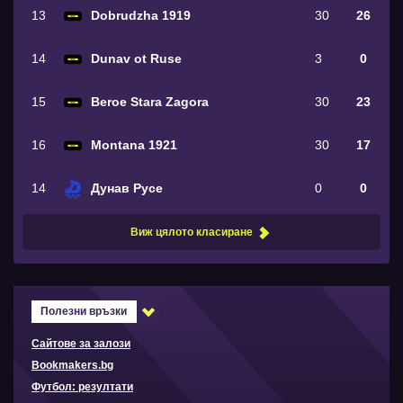
13
Dobrudzha 1919
30
26
14
Dunav ot Ruse
3
0
15
Beroe Stara Zagora
30
23
16
Montana 1921
30
17
14
Дунав Русе
0
0
Виж цялото класиране
Полезни връзки
Сайтове за залози
Bookmakers.bg
Футбол: резултати