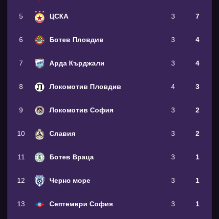
5
ЦСКА
3
7
6
Ботев Пловдив
3
4
7
Арда Кърджали
3
4
8
Локомотив Пловдив
4
3
9
Локомотив София
3
2
10
Славия
3
2
11
Ботев Враца
3
1
12
Черно море
3
1
13
Септември София
3
1