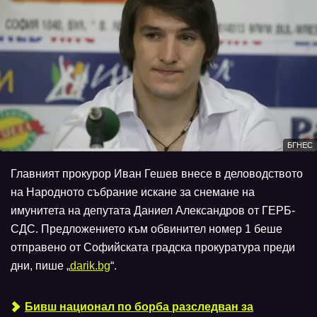
БГНЕС
Главният прокурор Иван Гешев внесе в деловодството
на Народното събрание искане за снемане на
имунитета на депутата Даниел Александров от ГЕРБ-
СДС. Предложението към обвинител номер 1 беше
отправено от Софийската градска прокуратура преди
дни, пише „
darik.bg
“.
Бивш национал по борба разследван за