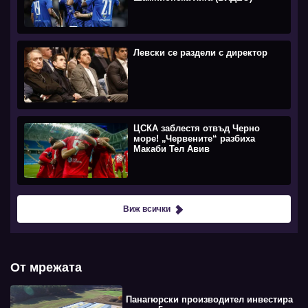
Левски се раздели с директор
ЦСКА заблестя отвъд Черно
море! „Червените“ разбиха
Макаби Тел Авив
Виж всички
От мрежата
Панагюрски производител инвестира