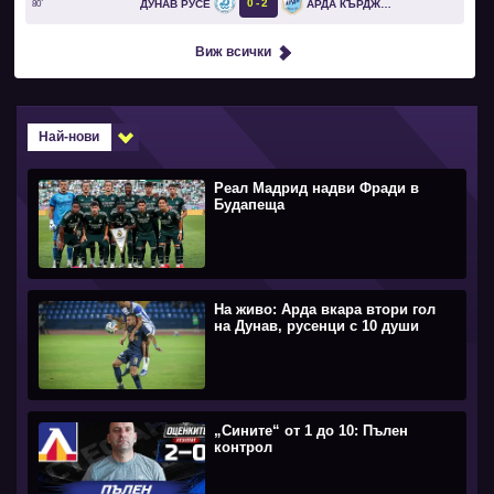
0
2
ДУНАВ РУСЕ
АРДА КЪРДЖАЛИ
80`
Виж всички
Най-нови
Реал Мадрид надви Фради в
Будапеща
На живо: Арда вкара втори гол
на Дунав, русенци с 10 души
„Сините“ от 1 до 10: Пълен
контрол