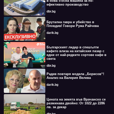
в нова 5-осна машина за по-
ефективно производство
dbr.bg
Брутална гавра и убийство в
Пловдив! Говори Ружа Райчева
darik.bg
Българският лидер в спешълти
кафето влиза на китайския пазар с
едни от най-редките сортове кафе в
света
dbr.bg
Радев повтаря модела „Борисов“!
Анализ на Валерия Велева
darik.bg
Цената на земята във Врачанско се
разминава двойно: От 1022 до 2286
лв. за декар
dbr.bg