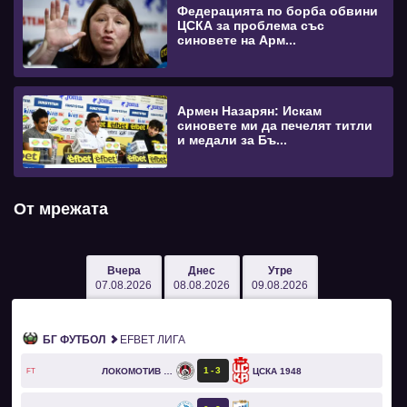
Федерацията по борба обвини
ЦСКА за проблема със
синовете на Арм...
Армен Назарян: Искам
синовете ми да печелят титли
и медали за Бъ...
От мрежата
Вчера
Днес
Утре
07.08.2026
08.08.2026
09.08.2026
БГ ФУТБОЛ
EFBET ЛИГА
1
3
ЛОКОМОТИВ СОФИЯ
ЦСКА 1948
FT