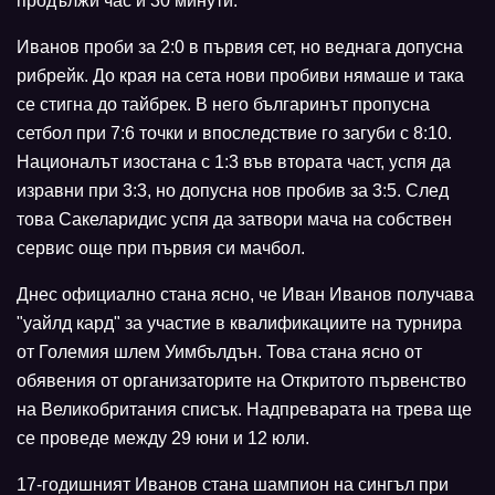
продължи час и 30 минути.
Иванов проби за 2:0 в първия сет, но веднага допусна
рибрейк. До края на сета нови пробиви нямаше и така
се стигна до тайбрек. В него българинът пропусна
сетбол при 7:6 точки и впоследствие го загуби с 8:10.
Националът изостана с 1:3 във втората част, успя да
изравни при 3:3, но допусна нов пробив за 3:5. След
това Сакеларидис успя да затвори мача на собствен
сервис още при първия си мачбол.
Днес официално стана ясно, че Иван Иванов получава
"уайлд кард" за участие в квалификациите на турнира
от Големия шлем Уимбълдън. Това стана ясно от
обявения от организаторите на Откритото първенство
на Великобритания списък. Надпреварата на трева ще
се проведе между 29 юни и 12 юли.
17-годишният Иванов стана шампион на сингъл при