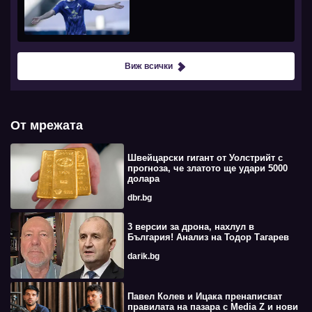
Виж всички
От мрежата
Швейцарски гигант от Уолстрийт с
прогноза, че златото ще удари 5000
долара
dbr.bg
3 версии за дрона, нахлул в
България! Анализ на Тодор Тагарев
darik.bg
Павел Колев и Ицака пренаписват
правилата на пазара с Media Z и нови