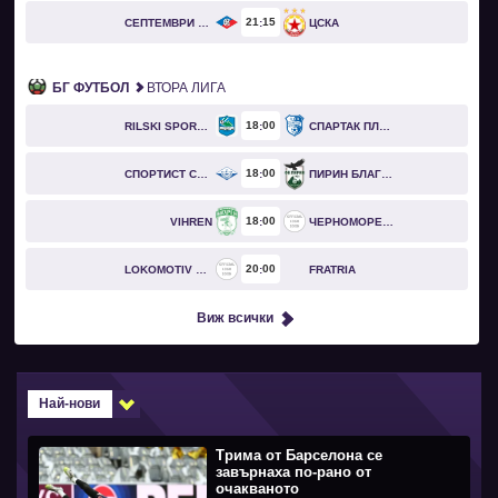
21
15
СЕПТЕМВРИ СОФИЯ
ЦСКА
БГ ФУТБОЛ
ВТОРА ЛИГА
18
00
RILSKI SPORTIST
СПАРТАК ПЛЕВЕН
18
00
СПОРТИСТ СВОГЕ
ПИРИН БЛАГОЕВГРАД
18
00
VIHREN
ЧЕРНОМОРЕЦ БУРГАС
20
00
LOKOMOTIV GO
FRATRIA
Виж всички
Най-нови
Трима от Барселона се
завърнаха по-рано от
очакваното