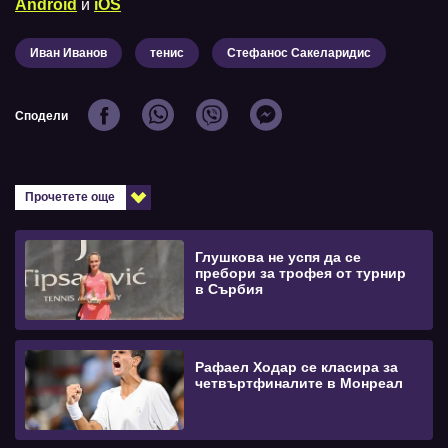
Android
и
iOS
Иван Иванов
тенис
Стефанос Сакеларидис
Сподели
Прочетете още
Глушкова не успя да се
пребори за трофея от турнир
в Сърбия
Рафаел Ходар се класира за
четвъртфиналите в Монреал