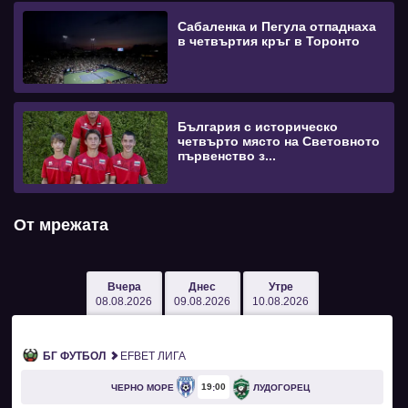
Сабаленка и Пегула отпаднаха
в четвъртия кръг в Торонто
България с историческо
четвърто място на Световното
първенство з...
От мрежата
Вчера
Днес
Утре
08.08.2026
09.08.2026
10.08.2026
БГ ФУТБОЛ
EFBET ЛИГА
19
00
ЧЕРНО МОРЕ
ЛУДОГОРЕЦ