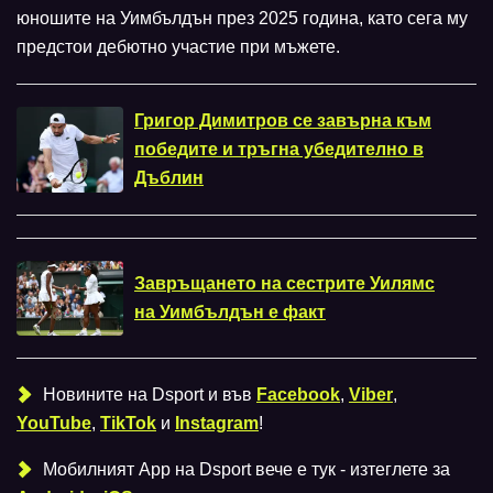
юношите на Уимбълдън през 2025 година, като сега му
предстои дебютно участие при мъжете.
Григор Димитров се завърна към
победите и тръгна убедително в
Дъблин
Завръщането на сестрите Уилямс
на Уимбълдън е факт
Новините на Dsport и във
Facebook
,
Viber
,
YouTube
,
TikTok
и
Instagram
!
Мобилният Аpp на Dsport вече е тук - изтеглете за