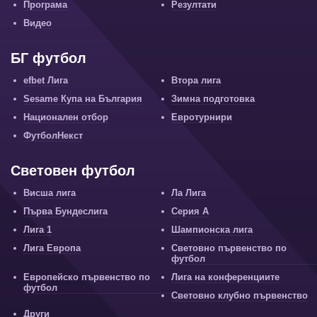
Програма
Резултати
Видео
БГ футбол
efbet Лига
Втора лига
Sesame Купа на България
Зимна подготовка
Национален отбор
Евротурнири
ФутболНекст
Световен футбол
Висша лига
Ла Лига
Първа Бундеслига
Серия А
Лига 1
Шампионска лига
Лига Европа
Световно първенство по
футбол
Европейско първенство по
Лига на конференциите
футбол
Световно клубно първенство
Други