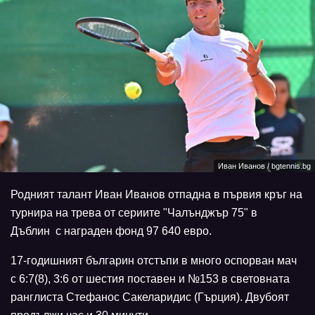
Иван Иванов / bgtennis.bg
Родният талант Иван Иванов отпадна в първия кръг на
турнира на трева от сериите "Чалънджър 75" в
Дъблин с награден фонд 97 640 евро.
17-годишният българин отстъпи в много оспорван мач
с 6:7(8), 3:6 от шестия поставен и №153 в световната
ранглиста Стефанос Сакеларидис (Гърция). Двубоят