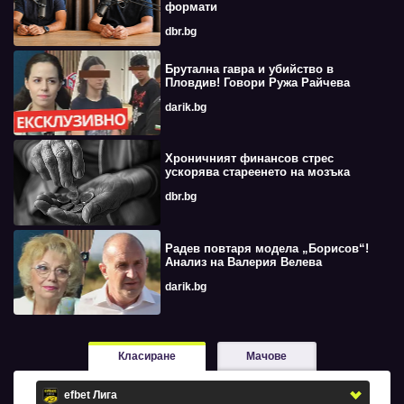
формати
dbr.bg
Брутална гавра и убийство в
Пловдив! Говори Ружа Райчева
darik.bg
Хроничният финансов стрес
ускорява стареенето на мозъка
dbr.bg
Радев повтаря модела „Борисов“!
Анализ на Валерия Велева
darik.bg
Класиране
Мачове