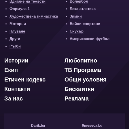
Вдигане на тежести
Волейбол
Формула 1
Лека атлетика
Художествена гимнастика
Зимни
Моторни
Бойни спортове
Плуване
Снукър
Други
Американски футбол
Ръгби
Истории
Любопитно
Екип
ТВ Програма
Етичен кодекс
Общи условия
Контакти
Бисквитки
За нас
Реклама
Darik.bg
9meseca.bg