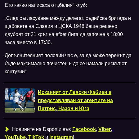
Ето какво написаха от „белия“ клуб:
„След съгласуване между делегат, съдийска бригада и
щабовете на Славия и ЦСКА 1948 беше решено
двубоят от 21 кръг на efbet Лига да започне в 18:00
часа вместо в 17:30.
Допълнителният половин час е, за да може теренът да
бъде максимално почистен и да се намали рискът от
контузии“.
Исканият от Левски Фабиен е
представляван от агентите на
Петрис, Назон и Юга
Новините на Dsport и във
Facebook
,
Viber
,
YouTube
,
TikTok
и
Instagram
!