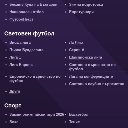
Sesame Купа на България
Зимна подготовка
Национален отбор
Евротурнири
ФутболНекст
Световен футбол
Висша лига
Ла Лига
Първа Бундеслига
Серия А
Лига 1
Шампионска лига
Лига Европа
Световно първенство по
футбол
Европейско първенство по
Лига на конференциите
футбол
Световно клубно първенство
Други
Спорт
Зимни олимпийски игри 2026
Баскетбол
Бокс
Тенис