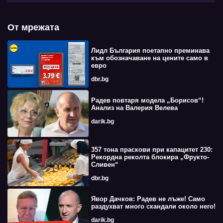
От мрежата
Лидл България поетапно преминава
към обозначаване на цените само в
евро
dbr.bg
Радев повтаря модела „Борисов“!
Анализ на Валерия Велева
darik.bg
357 тона праскови при капацитет 230:
Рекордна реколта блокира „Фрукто-
Сливен“
dbr.bg
Явор Дачков: Радев не лъже! Само
раздухват много скандали около него!
darik.bg