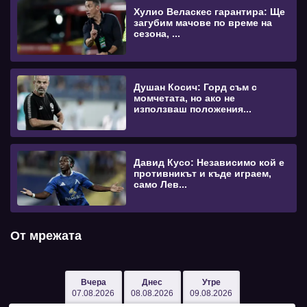
Хулио Веласкес гарантира: Ще
загубим мачове по време на
сезона, ...
Душан Косич: Горд съм с
момчетата, но ако не
използваш положения...
Давид Кусо: Независимо кой е
противникът и къде играем,
само Лев...
От мрежата
Вчера
Днес
Утре
07.08.2026
08.08.2026
09.08.2026