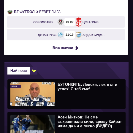
БГ ФУТБОЛ
EFBET ЛИГА
19
00
ЛОКОМОТИВ СОФИЯ
ЦСКА 1948
21
15
ДУНАВ РУСЕ
АРДА КЪРДЖАЛИ
Виж всички
Най-нови
БУТОНКИТЕ: Левски, лек път и
успех! С теб сме!
Асен Митков: Не сме
съхранявали сили, срещу Кайрат
няма да ни е лесно (ВИДЕО)