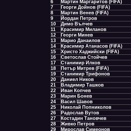
6
Мартин Маргаритов (FIFA)
7
Георги Дойнов (FIFA)
8
Мартин Венев (FIFA)
9
Йордан Петров
10
Димо Вълчев
11
Красимир Миланов
12
Георги Минев
13
Марио Данаилов
14
Красимир Атанасов (FIFA)
15
Христо Хаджийски (FIFA)
16
Светослав Стойчев
17
Станимир Илков
18
Петър Митрев (FIFA)
19
Станимир Трифонов
20
Даниел Ников
21
Владимир Ташков
22
Иван Копчев
23
Марин Бонев
24
Васил Шавов
25
Николай Попниколов
26
Радослав Вутов
27
Костадин Тановчев
28
Живко Петров
29
Мирослав Симеонов