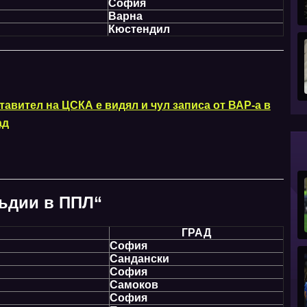
София
Варна
Кюстендил
тавител на ЦСКА е видял и чул записа от ВАР-а в
ад
съдии в ППЛ“
ГРАД
София
Сандански
София
Самоков
София