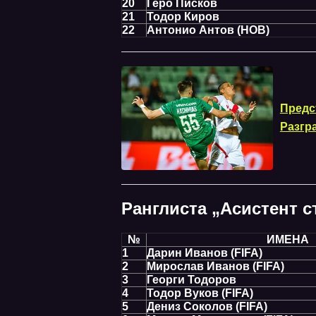
20
Геро Писков
21
Тодор Киров
22
Антонио Антов (НОВ)
Предс
Разгр
Ранглиста „Асистент 
№
ИМЕНА
1
Дарин Иванов (FIFA)
2
Мирослав Иванов (FIFA)
3
Георги Тодоров
4
Тодор Вуков (FIFA)
5
Дениз Соколов (FIFA)