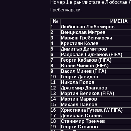
Номер 1 в ранглистата е Любослав 
Гребенчарски.
№
ИМЕНА
1
Любослав Любомиров
2
Венцислав Митрев
3
Мариян Гребенчарски
4
Кристиян Колев
5
Димитър Димитров
6
Радослав Гидженов (FIFA)
7
Георги Кабаков (FIFA)
8
Волен Чинков (FIFA)
9
Васил Минев (FIFA)
10
Георги Давидов
11
Никола Попов
12
Драгомир Драганов
13
Мартин Великов (FIFA)
14
Мартин Марков
15
Михаел Павлов
16
Христиана Гутева (W FIFA)
17
Денислав Сталев
18
Станимир Тренчев
19
Георги Стоянов