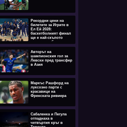
Рекордни цени на
билетите за Игрите в
Ел Ей 2028:
баскетболният финал
ще е най-скъпото
спортно събитие
Авторът на
шампионския гол за
Левски пред трансфер
в Азия
Маркъс Рашфорд на
луксозно парти с
красавици на
Френската ривиера
Сабаленка и Пегула
отпаднаха в
четвъртия кръг в
Торонто