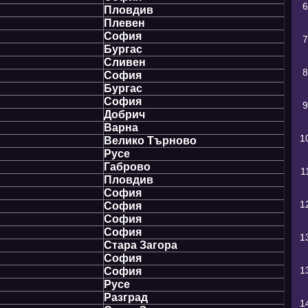
6
Пловдив
Плевен
София
7
Бургас
Сливен
8
София
Бургас
София
9
Добрич
Варна
1
Велико Търново
Русе
Габрово
1
Пловдив
София
1
София
София
София
1
Стара Загора
София
1
София
Русе
Разград
1