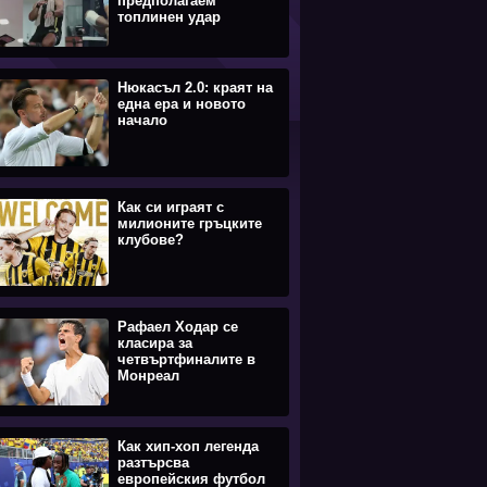
предполагаем
топлинен удар
Нюкасъл 2.0: краят на
една ера и новото
начало
Как си играят с
милионите гръцките
клубове?
Рафаел Ходар се
класира за
четвъртфиналите в
Монреал
Как хип-хоп легенда
разтърсва
европейския футбол