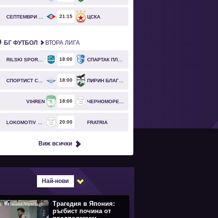
21
15
СЕПТЕМВРИ СОФИЯ
ЦСКА
БГ ФУТБОЛ
ВТОРА ЛИГА
18
00
RILSKI SPORTIST
СПАРТАК ПЛЕВЕН
18
00
СПОРТИСТ СВОГЕ
ПИРИН БЛАГОЕВГРАД
18
00
VIHREN
ЧЕРНОМОРЕЦ БУРГАС
20
00
LOKOMOTIV GO
FRATRIA
Виж всички
Най-нови
Трагедия в Япония:
ръгбист почина от