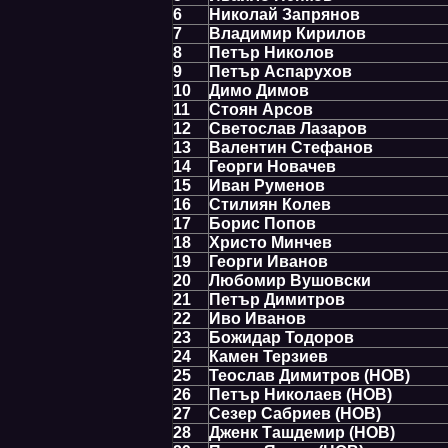
6
Николай Запрянов
7
Владимир Кирилов
8
Петър Николов
9
Петър Аспарухов
10
Димо Димов
11
Стоян Арсов
12
Светослав Лазаров
13
Валентин Стефанов
14
Георги Новачев
15
Иван Руменов
16
Стилиян Колев
17
Борис Попов
18
Христо Минчев
19
Георги Иванов
20
Любомир Вушовски
21
Петър Димитров
22
Иво Иванов
23
Божидар Тодоров
24
Камен Терзиев
25
Теослав Димитров (НОВ)
26
Петър Николаев (НОВ)
27
Сезер Сабриев (НОВ)
28
Дженк Ташдемир (НОВ)