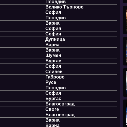
Пловдив
Велико Търново
София
Пловдив
Варна
София
София
Дупница
Варна
Варна
Шумен
Бургас
София
Сливен
Габрово
Русе
Пловдив
София
Бургас
Благоевград
Своге
Благоевград
Варна
Варна