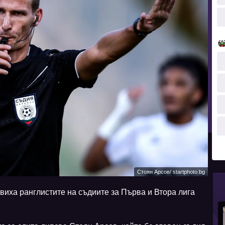
Стоян Арсов/ startphoto.bg
иха ранглистите на съдиите за Първа и Втора лига