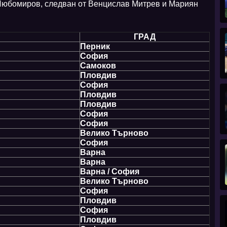
Любомиров, следван от Венцислав Митрев и Мариян
ГРАД
Перник
София
Самоков
Пловдив
София
Пловдив
Пловдив
София
София
Велико Търново
София
Варна
Варна
Варна / София
Велико Търново
София
Пловдив
София
Пловдив