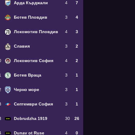
Арда Кърджали
4
7
Ботев Пловдив
3
4
Локомотив Пловдив
4
3
Славия
3
2
0
Локомотив София
4
2
1
Ботев Враца
3
1
2
Черно море
3
1
3
Септември София
3
1
3
Dobrudzha 1919
30
26
4
Dunav ot Ruse
4
0