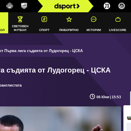
СВЕТОВЕН
БОЛ
ФУТБОЛ
СПОРТ
ЛЮБОПИТНО
ИСТОРИИ
LIVESCORE
т Първа лига съдията от Лудогорец - ЦСКА
а съдията от Лудогорец - ЦСКА
ранглистата
06 Юни | 15:53