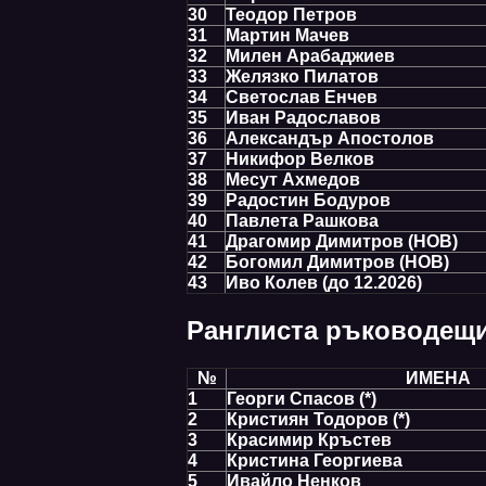
30
Теодор Петров
31
Мартин Мачев
32
Милен Арабаджиев
33
Желязко Пилатов
34
Светослав Енчев
35
Иван Радославов
36
Александър Апостолов
37
Никифор Велков
38
Месут Ахмедов
39
Радостин Бодуров
40
Павлета Рашкова
41
Драгомир Димитров (НОВ)
42
Богомил Димитров (НОВ)
43
Иво Колев (до 12.2026)
Ранглиста ръководещи
№
ИМЕНА
1
Георги Спасов (*)
2
Кристиян Тодоров (*)
3
Красимир Кръстев
4
Кристина Георгиева
5
Ивайло Ненков