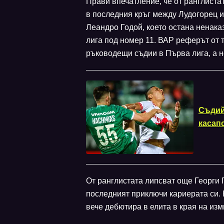
Прави впечатление, че от ранглистат
в последния кръг между Лудогорец 
Леандро Годой, което остана ненака
лига под номер 11. ВАР реферът от 
ръководещи съдии в Първа лига, а н
Съдий
касап
От ранглистата липсват още Георги 
последният приключи кариерата си. 
вече дебютира в елита в края на из