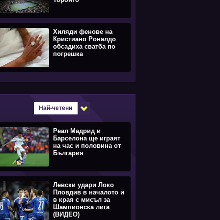
Хиляди фенове на
Кристиано Роналдо
обсадиха сватба по
погрешка
Най-четени
Реал Мадрид и
Барселона ще играят
на час и половина от
България
Левски удари Локо
Пловдив в началото и
в края с мисъл за
Шампионска лига
(ВИДЕО)