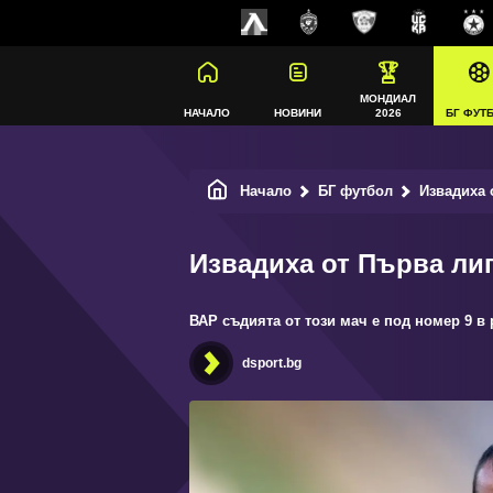
МОНДИАЛ
НАЧАЛО
НОВИНИ
2026
БГ ФУТ
Начало
БГ футбол
Извадиха о
Извадиха от Първа лиг
ВАР съдията от този мач е под номер 9 в 
dsport.bg