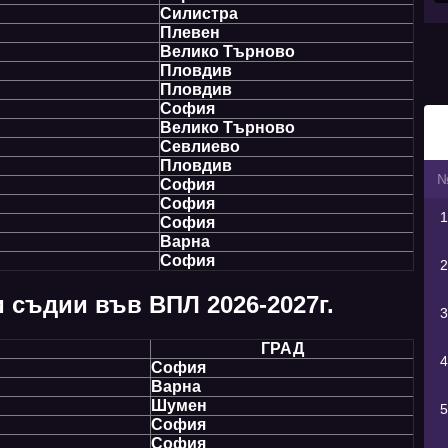
Силистра
Плевен
Велико Търново
Пловдив
Пловдив
София
Велико Търново
Севлиево
Пловдив
София
София
1
София
Варна
София
2
 съдии във ВПЛ 2026-2027г.
3
ГРАД
4
София
Варна
Шумен
5
София
София