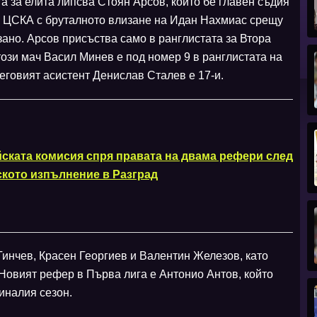
а за елита липсва Стоян Арсов, който бе главен съдия
и ЦСКА с бруталното влизане на Идан Нахмиас срещу
зано. Арсов присъства само в ранглистата за Втора
този мач Васил Минев е под номер 9 в ранглистата на
еговият асистент Денислав Сталев е 17-и.
ската комисия спря правата на двама рефери след
ското изпълнение в Разград
Гинчев, Красен Георгиев и Валентин Железов, като
Новият рефер в Първа лига е Антонио Антов, който
миналия сезон.