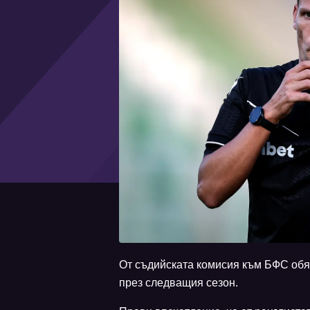
От съдийската комисия към БФС обяв
през следващия сезон.