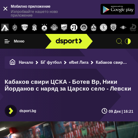
Мобилно приложение
Изпробвайте нашето ново
приложение
Меню
Начало
БГ футбол
efbet Лига
Кабаков свири ЦСКА - Ботев Вр, Ники Йорданов с наряд за Царско село - Левски
Кабаков свири ЦСКА - Ботев Вр, Ники
Йорданов с наряд за Царско село - Левски
dsport.bg
09 Дек | 16:21