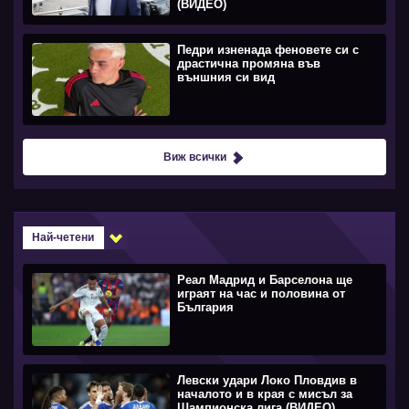
(ВИДЕО)
Педри изненада феновете си с
драстична промяна във
външния си вид
Виж всички
Най-четени
Реал Мадрид и Барселона ще
играят на час и половина от
България
Левски удари Локо Пловдив в
началото и в края с мисъл за
Шампионска лига (ВИДЕО)