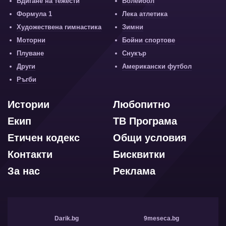
Вдигане на тежести
Волейбол
Формула 1
Лека атлетика
Художествена гимнастика
Зимни
Моторни
Бойни спортове
Плуване
Снукър
Други
Американски футбол
Ръгби
Истории
Любопитно
Екип
ТВ Програма
Етичен кодекс
Общи условия
Контакти
Бисквитки
За нас
Реклама
Darik.bg
9meseca.bg