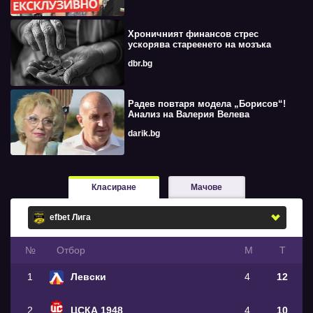
Хроничният финансов стрес
ускорява стареенето на мозъка
dbr.bg
Радев повтаря модела „Борисов“!
Анализ на Валерия Велева
darik.bg
Класиране
Мачове
№
Oтбор
М
Т
1
Левски
4
12
2
ЦСКА 1948
4
10