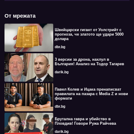
От мрежата
Швейцарски гигант от Уолстрийт с
прогноза, че златото ще удари 5000
долара
dbr.bg
3 версии за дрона, нахлул в
България! Анализ на Тодор Тагарев
darik.bg
Павел Колев и Ицака пренаписват
правилата на пазара с Media Z и нови
формати
dbr.bg
Брутална гавра и убийство в
Пловдив! Говори Ружа Райчева
darik.bg