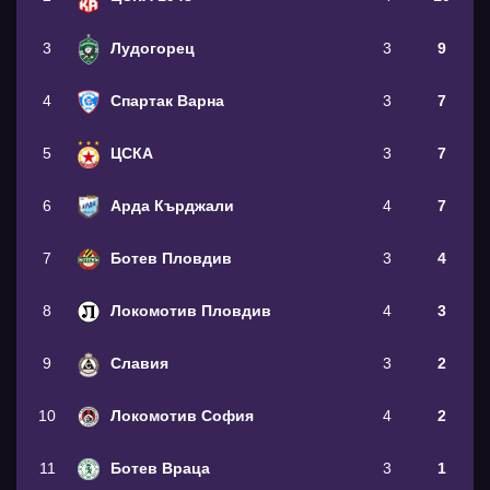
3
Лудогорец
3
9
4
Спартак Варна
3
7
5
ЦСКА
3
7
6
Арда Кърджали
4
7
7
Ботев Пловдив
3
4
8
Локомотив Пловдив
4
3
9
Славия
3
2
10
Локомотив София
4
2
11
Ботев Враца
3
1