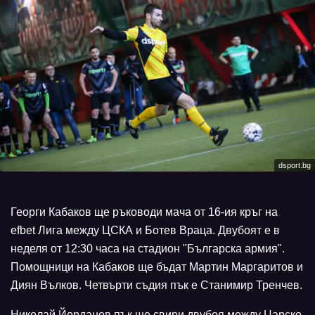
dsport.bg
Георги Кабаков ще ръководи мача от 16-ия кръг на
efbet Лига между ЦСКА и Ботев Враца. Двубоят е в
неделя от 12:30 часа на стадион "Българска армия".
Помощници на Кабаков ще бъдат Мартин Маргаритов и
Диян Вълков. Четвърти съдия пък е Станимир Тренчев.
Николай Йорданов пък ще свири двубоя между Царско