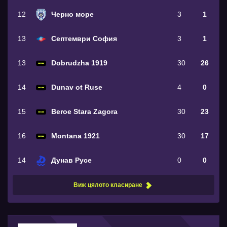
12
Черно море
3
1
13
Септември София
3
1
13
Dobrudzha 1919
30
26
14
Dunav ot Ruse
4
0
15
Beroe Stara Zagora
30
23
16
Montana 1921
30
17
14
Дунав Русе
0
0
Виж цялото класиране