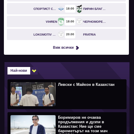
18
00
СПОРТИСТ СВОГЕ
ПИРИН БЛАГОЕВГРАД
18
00
VIHREN
ЧЕРНОМОРЕЦ БУРГАС
20
00
LOKOMOTIV GO
FRATRIA
Виж всички
Най-нови
Левски с Майкон в Казахстан
Боримиров не очаква
продължения и дузпи в
Казахстан: Ние ще сме
барометърът на този мач