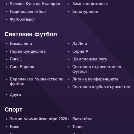
Sesame Купа на България
Зимна подготовка
Национален отбор
Евротурнири
ФутболНекст
Световен футбол
Висша лига
Ла Лига
Първа Бундеслига
Серия А
Лига 1
Шампионска лига
Лига Европа
Световно първенство по
футбол
Европейско първенство по
Лига на конференциите
футбол
Световно клубно първенство
Други
Спорт
Зимни олимпийски игри 2026
Баскетбол
Бокс
Тенис