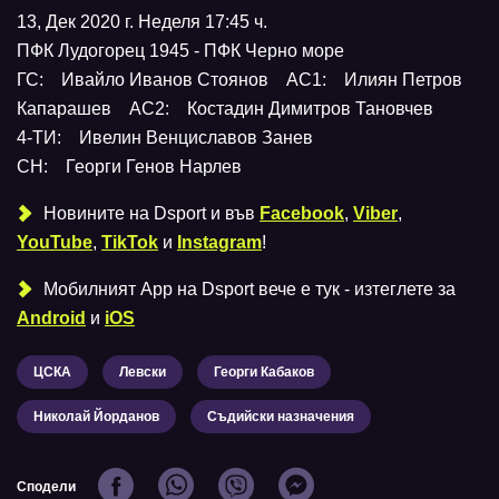
13, Дек 2020 г. Неделя 17:45 ч.
ПФК Лудогорец 1945 - ПФК Черно море
ГС: Ивайло Иванов Стоянов АС1: Илиян Петров
Капарашев АС2: Костадин Димитров Тановчев
4-ТИ: Ивелин Венциславов Занев
СН: Георги Генов Нарлев
Новините на Dsport и във
Facebook
,
Viber
,
YouTube
,
TikTok
и
Instagram
!
Мобилният Аpp на Dsport вече е тук - изтеглете за
Android
и
iOS
ЦСКА
Левски
Георги Кабаков
Николай Йорданов
Съдийски назначения
Сподели