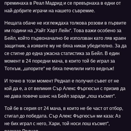
преминаха в Реал Мадрид и се превърнаха в едни от
най-добрите играчи на нашето съвремие.
Нещата обаче не изглеждаха толкова розови в първите
им години на „Уайт Харт Лейн“. Това важи особено за
Бейл, който първоначално бе използван като ляв краен
защитник, а изявите му не бяха никак убедително. За да
се стигне до една ужасна статистика за Бейл. В един
момент в 24 поредни мача, в които той бе играл за
Тотнъм, „шпорите“ не бяха печелили нито веднъж!
И точно в този момент Реднап е получил съвет от не
кой да е, а от великия Сър Алекс Фъргюсън с призив да
не дава повече шанс на Бейл заради „лош късмет“.
Той бе в серия от 24 мача, в които не бе част от отбор,
стигал до победата. Сър Алекс Фъргюсън ми каза: Аз
не бих играл с него, Хари, той носи лош късмет“,