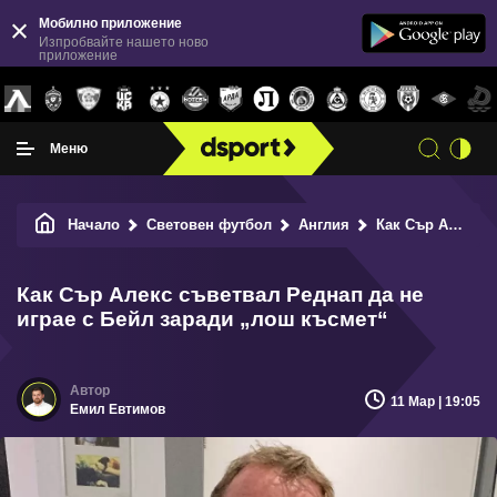
Мобилно приложение
Изпробвайте нашето ново
приложение
Меню
Начало
Световен футбол
Англия
Как Сър Алекс съветвал Реднап да не играе с Бейл заради „лош късмет“
Как Сър Алекс съветвал Реднап да не
играе с Бейл заради „лош късмет“
11 Мар | 19:05
Емил Евтимов