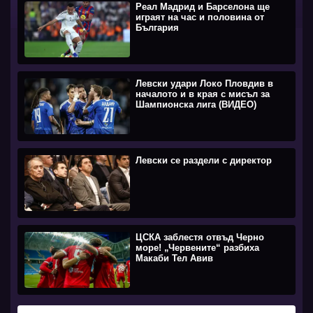
Реал Мадрид и Барселона ще
играят на час и половина от
България
Левски удари Локо Пловдив в
началото и в края с мисъл за
Шампионска лига (ВИДЕО)
Левски се раздели с директор
ЦСКА заблестя отвъд Черно
море! „Червените“ разбиха
Макаби Тел Авив