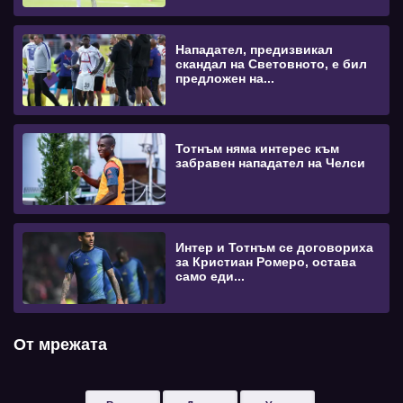
Нападател, предизвикал
скандал на Световното, е бил
предложен на...
Тотнъм няма интерес към
забравен нападател на Челси
Интер и Тотнъм се договориха
за Кристиан Ромеро, остава
само еди...
От мрежата