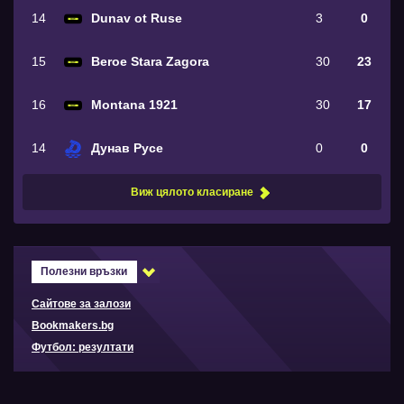
14
Dunav ot Ruse
3
0
15
Beroe Stara Zagora
30
23
16
Montana 1921
30
17
14
Дунав Русе
0
0
Виж цялото класиране
Полезни връзки
Сайтове за залози
Bookmakers.bg
Футбол: резултати