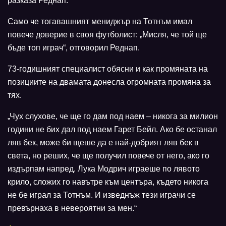
разказа Реднап.
Само че тогавашният мениджър на Тотнъм имал
повече доверие в своя футболист: „Мисля, че той ще
бъде топ играч“, отговорил Реднап.
73-годишният специалист обясни и как промяната на
позициите на двамата донесла огромната промяна за
тях.
„Чух слухове, че ще го дам под наем – никога за милион
години не бих дал под наем Гарет Бейл. Ако бе останал
ляв бек, може би щеше да е най-добрият ляв бек в
света, но реших, че ще получил повече от него, ако го
издърпам напред. Лука Модрич играеше по лявото
крило, сложих го навътре към центъра, където никога
не бе играл за Тотнъм. И изведнъж тези играчи се
превърнаха в невероятни за мен.“