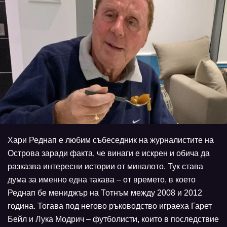
Хари Реднап е любим събеседник на журналистите на
Острова заради факта, че винаги е искрен и обича да
разказва интересни истории от миналото. Тук става
дума за именно една такава – от времето, в което
Реднап бе мениджър на Тотнъм между 2008 и 2012
година. Тогава под негово ръководство играеха Гарет
Бейл и Лука Модрич – футболисти, които в последствие