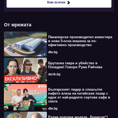
Виж всички
От мрежата
Панагюрски производител инвестира
в нова 5-осна машина за по-
ефективно производство
dbr.bg
Брутална гавра и убийство в
Пловдив! Говори Ружа Райчева
darik.bg
Българският лидер в спешълти
кафето влиза на китайския пазар с
едни от най-редките сортове кафе в
света
dbr.bg
Радев повтаря модела „Борисов“!