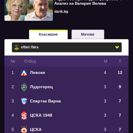
Анализ на Валерия Велева
darik.bg
Класиране
Мачове
№
Oтбор
М
Т
1
Левски
4
12
2
Лудогорец
3
9
3
Спартак Варна
3
7
4
ЦСКА 1948
3
7
5
ЦСКА
3
7