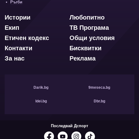
Ръгби
Истории
Любопитно
Екип
ТВ Програма
Етичен кодекс
Общи условия
Контакти
Бисквитки
За нас
Реклама
Darik.bg
9meseca.bg
Idei.bg
Dbr.bg
Последвай Дспорт