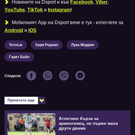
Новините на Dsport и във
Facebook
,
Viber
,
YouTube
,
TikTok
и
Instagram
!
Мобилният Аpp на Dsport вече е тук - изтеглете за
Android
и
iOS
Тотнъм
Хари Реднап
Лука Модрич
Гарет Бейл
Сподели
Прочетете още
Атлетико бърза за
аржентинец, но първо маха
други двама