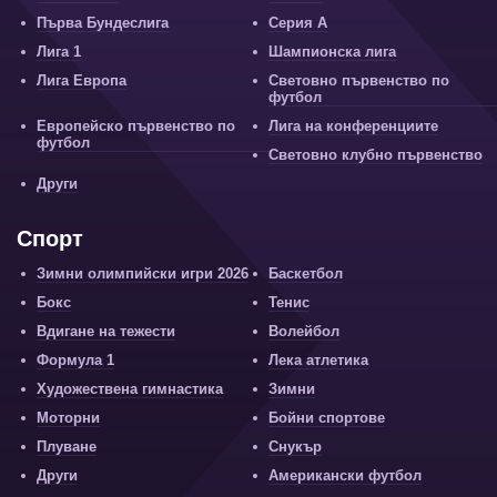
Първа Бундеслига
Серия А
Лига 1
Шампионска лига
Лига Европа
Световно първенство по
футбол
Европейско първенство по
Лига на конференциите
футбол
Световно клубно първенство
Други
Спорт
Зимни олимпийски игри 2026
Баскетбол
Бокс
Тенис
Вдигане на тежести
Волейбол
Формула 1
Лека атлетика
Художествена гимнастика
Зимни
Моторни
Бойни спортове
Плуване
Снукър
Други
Американски футбол