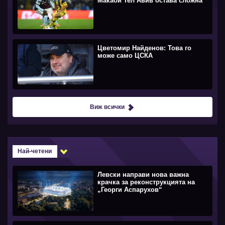
Макаби Тел Авив остава сложна
Цветомир Найденов: Това го
може само ЦСКА
Виж всички
Най-четени
Левски направи нова важна
крачка за реконструкцията на
„Георги Аспарухов“