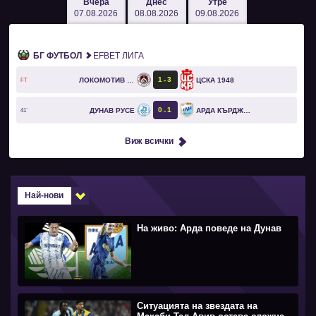
Вчера
Днес
Утре
07.08.2026
08.08.2026
09.08.2026
БГ ФУТБОЛ
EFBET ЛИГА
1
3
ЛОКОМОТИВ СОФИЯ
ЦСКА 1948
FT
0
1
ДУНАВ РУСЕ
АРДА КЪРДЖАЛИ
41`
Виж всички
Най-нови
На живо: Арда поведе на Дунав
Ситуацията на звездата на