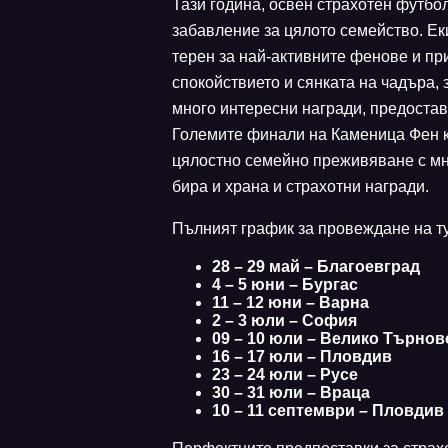
Тази година, освен страхотен футбо
забавление за цялото семейство. Ек
терен за най-активните фенове и при
спокойствието и сянката на чадъра, 
много интересни награди, предостав
Големите финали на Каменица Фен к
цялостно семейно преживяване с мно
бира и храна и страхотни награди.
Пълният график за провеждане на ту
28 – 29 май – Благоевград
4 – 5 юни – Бургас
11 – 12 юни – Варна
2 – 3 юли – София
09 – 10 юли – Велико Търнов
16 – 17 юли – Пловдив
23 – 24 юли – Русе
30 – 31 юли – Враца
10 – 11 септември – Пловди