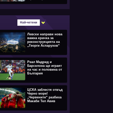
Най-четени
Левски направи нова
важна крачка за
реконструкцията на
„Георги Аспарухов“
Реал Мадрид и
Барселона ще играят
на час и половина от
България
ЦСКА заблестя отвъд
Черно море!
„Червените“ разбиха
Макаби Тел Авив