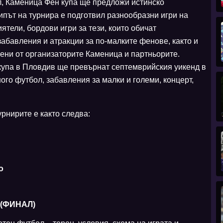
л, Каменица Фен купа ще предложи истинско
ипът на турнира е подготвил разнообразни игри на
ятели, бордови игри за тези, които обичат
забавления и атракции за по-малките фенове, както и
ени от организаторите Каменица и партньорите.
упа в Пловдив ще превърнат септемврийския уикенд в
го футбол, забавления за малки и големи, концерт,
рнирите е както следва:
о
в (ФИНАЛ)