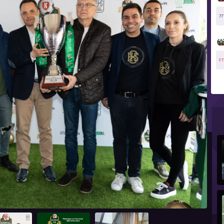
77
FT