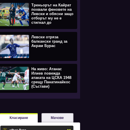
Треньорът на Кайрат
похвали феновете на
Левски и обясни защо
отборът му не е
стигнал до
равенството
Левски отряза
балкански гранд за
Акрам Бурас
На живо: Атанас
Илиев повежда
атаката на ЦСКА 1948
срещу Панатинайкос
(Състави)
Класиране
Мачове