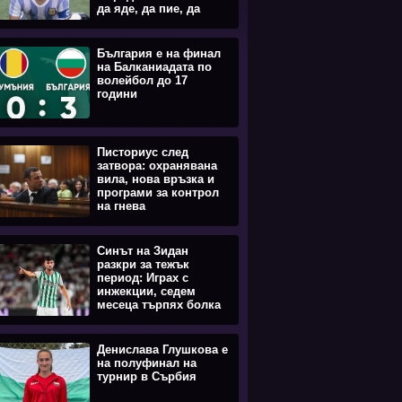
да яде, да пие, да
става
България е на финал
на Балканиадата по
волейбол до 17
години
Писториус след
затвора: охранявана
вила, нова връзка и
програми за контрол
на гнева
Синът на Зидан
разкри за тежък
период: Играх с
инжекции, седем
месеца търпях болка
Денислава Глушкова е
на полуфинал на
турнир в Сърбия