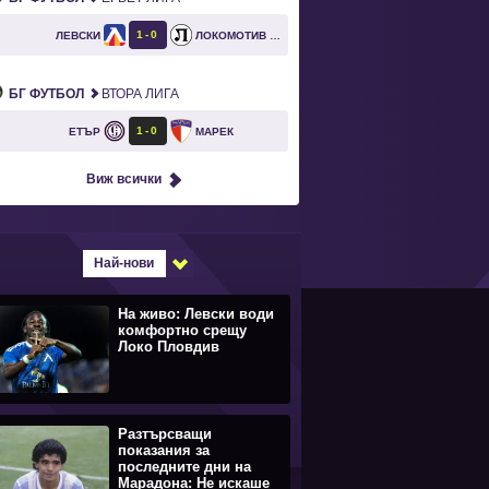
1
0
ЛЕВСКИ
ЛОКОМОТИВ ПЛОВДИВ
`
БГ ФУТБОЛ
ВТОРА ЛИГА
1
0
ЕТЪР
МАРЕК
Виж всички
Най-нови
На живо: Левски води
комфортно срещу
Локо Пловдив
Разтърсващи
показания за
последните дни на
Марадона: Не искаше