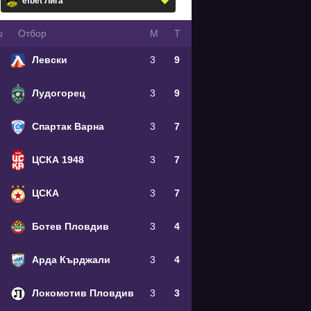
№
Oтбор
М
Т
Левски
3
9
Лудогорец
3
9
Спартак Варна
3
7
ЦСКА 1948
3
7
ЦСКА
3
7
Ботев Пловдив
3
4
Арда Кърджали
3
4
Локомотив Пловдив
3
3