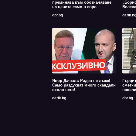
преминава към обозначаване
„Борис
на цените само в евро
Велев
dbr.bg
darik.b
Явор Дачков: Радев не лъже!
Гърцит
Само раздухват много скандали
сметки
около него!
панели
darik.bg
dbr.bg