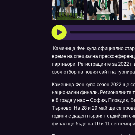
Каменица Фен купа официално старти
време на специална пресконференци
партньори. Регистрациите за 2022 г.
своя отбор на новия сайт на турнир
Каменица Фен купа сезон 2022 ще се
национални финали. Регионалните ту
в 8 града у нас – София, Пловдив, В
Търново. На 28 и 29 май ще се пров
години е даден първият съдийски си
финал ще бъде на 10 и 11 септември