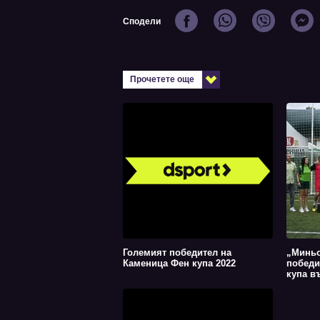
Сподели
Прочетете още
Големият победител на
„Миньо
Каменица Фен купа 2022
победи
купа в