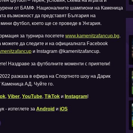
тен футбол – терен, условия, схема на играта и
игурени от БАМФ. Националните шампиони на Каменица
ата възможност да представят България на
мини футбол, което ще се проведе в Унгария.
ормация за турнира посетете
www.kamenitzafancup.bg
.
а можете да следите и на официалната Facebook
amenitzafancup
и Instagram @kamenitzafancup.
е! Наздраве за футболните моменти с приятели!
2022 разказа в ефира на Спортното шоу на Дарик
 Каменица АД. Чуйте го.
ok
,
Viber
,
YouTube
,
TikTok
и
Instagram
!
к - изтеглете за
Android
и
iOS