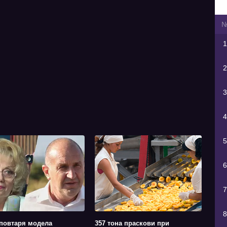
1
2
3
4
5
6
7
8
повтаря модела
357 тона праскови при