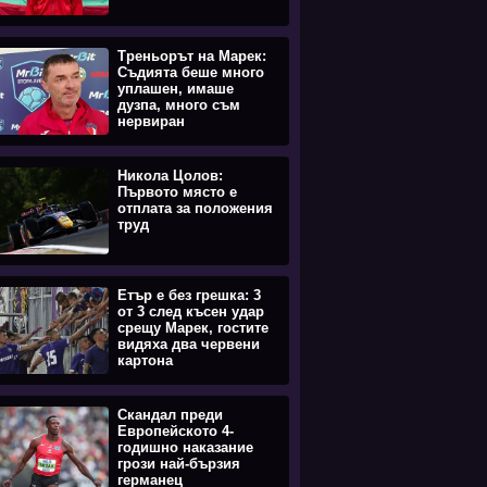
Треньорът на Марек:
Съдията беше много
уплашен, имаше
дузпа, много съм
нервиран
Никола Цолов:
Първото място е
отплата за положения
труд
Етър е без грешка: 3
от 3 след късен удар
срещу Марек, гостите
видяха два червени
картона
Скандал преди
Европейското 4-
годишно наказание
грози най-бързия
германец