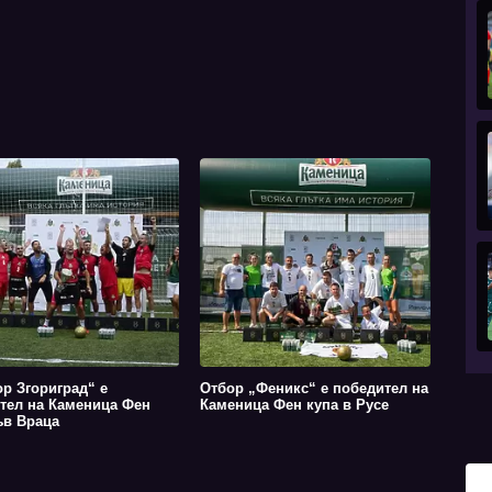
р Згориград“ е
Отбор „Феникс“ е победител на
тел на Каменица Фен
Каменица Фен купа в Русе
ъв Враца