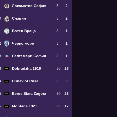
Локомотив София
3
2
0
Славия
3
2
1
Ботев Враца
3
1
2
Черно море
3
1
3
Септември София
3
1
3
Dobrudzha 1919
30
26
4
Dunav ot Ruse
3
0
5
Beroe Stara Zagora
30
23
6
Montana 1921
30
17