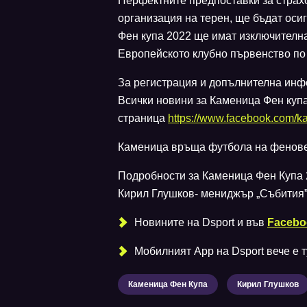
Перфектните предпоставки за страхо
организация на терен, ще бъдат ос
Фен купа 2022 ще имат изключителн
Европейското клубно първенство по 
За регистрация и допълнителна инф
Всички новини за Каменица Фен куп
страница
https://www.facebook.com/k
Каменица връща футбола на феновет
Подробности за Каменица Фен Купа 
Кирил Глушков- мениджър „Събития”
Новините на Dsport и във
Facebo
Мобилният Аpp на Dsport вече е ту
Каменица Фен Купа
Кирил Глушков