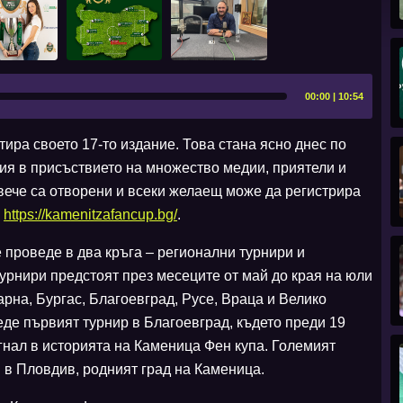
00:00 | 10:54
ра своето 17-то издание. Това стана ясно днес по
я в присъствието на множество медии, приятели и
 вече са отворени и всеки желаещ може да регистрира
а
https://kamenitzafancup.bg/
.
 проведе в два кръга – регионални турнири и
рнири предстоят през месеците от май до края на юли
арна, Бургас, Благоевград, Русе, Враца и Велико
еде първият турнир в Благоевград, където преди 19
гнал в историята на Каменица Фен купа. Големият
 в Пловдив, родният град на Каменица.