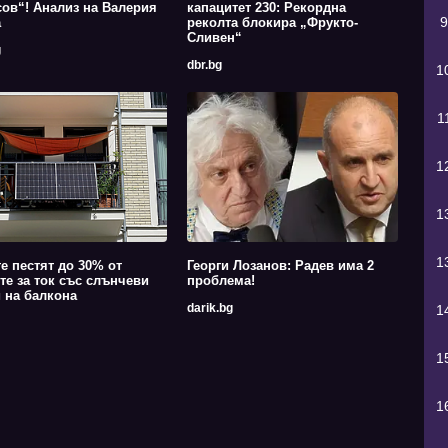
ов“! Анализ на Валерия
капацитет 230: Рекордна
9
а
реколта блокира „Фрукто-
Сливен“
g
dbr.bg
1
1
1
1
1
е пестят до 30% от
Георги Лозанов: Радев има 2
те за ток със слънчеви
проблема!
 на балкона
darik.bg
1
1
1