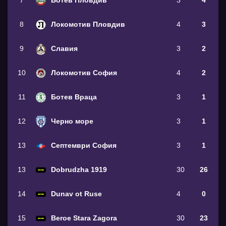
7
Ботев Пловдив
3
4
8
Локомотив Пловдив
4
3
9
Славия
3
2
10
Локомотив София
4
2
11
Ботев Враца
3
1
12
Черно море
3
1
13
Септември София
3
1
13
Dobrudzha 1919
30
26
14
Dunav ot Ruse
4
0
15
Beroe Stara Zagora
30
23