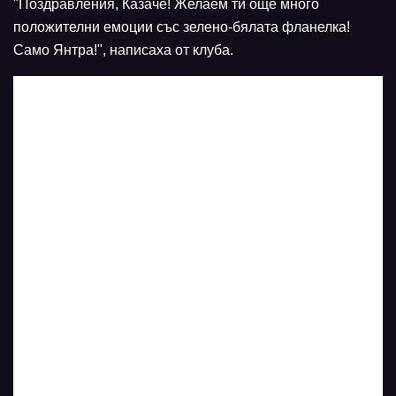
"Поздравления, Казаче! Желаем ти още много
положителни емоции със зелено-бялата фланелка!
Само Янтра!", написаха от клуба.