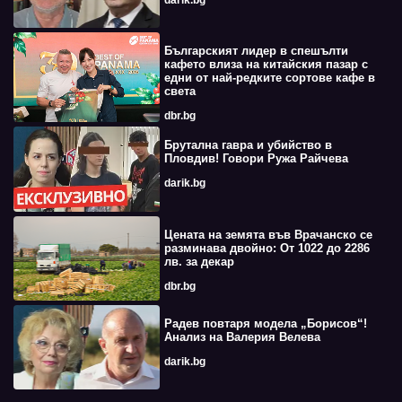
darik.bg
Българският лидер в спешълти
кафето влиза на китайския пазар с
едни от най-редките сортове кафе в
света
dbr.bg
Брутална гавра и убийство в
Пловдив! Говори Ружа Райчева
darik.bg
Цената на земята във Врачанско се
разминава двойно: От 1022 до 2286
лв. за декар
dbr.bg
Радев повтаря модела „Борисов“!
Анализ на Валерия Велева
darik.bg