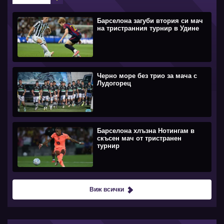
Барселона загуби втория си мач
на тристранния турнир в Удине
Черно море без трио за мача с
Лудогорец
Барселона хлъзна Нотингам в
скъсен мач от тристранен
турнир
Виж всички