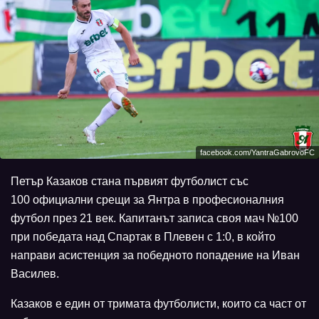
facebook.com/YantraGabrovoFC
Петър Казаков стана първият футболист със
100 официални срещи за Янтра в професионалния
футбол през 21 век. Капитанът записа своя мач №100
при победата над Спартак в Плевен с 1:0, в който
направи асистенция за победното попадение на Иван
Василев.
Казаков е един от тримата футболисти, които са част от