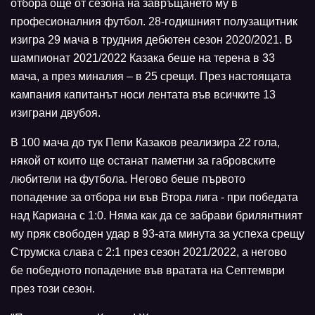
отбора още от сезона на завръщането му в
професионалния футбол. 28-годишният полузащитник
изигра 29 мача в трудния дебютен сезон 2020/2021. В
шампионат 2021/2022 Казака беше на терена в 33
мача, а през миналия – в 25 срещи. През настоящата
кампания капитанът носи лентата във всичките 13
изиграни двубоя.
В 100 мача до тук Пепи Казаков реализира 22 гола,
някой от които ще останат паметни за габровските
любители на футбола. Негово беше първото
попадение за отбора ни във Втора лига - при победата
над Кариана с 1:0. Няма как да се забрави брилянтният
му пряк свободен удар в 93-ата минута за успеха срещу
Струмска слава с 2:1 през сезон 2021/2022, а негово
бе победното попадение във вратата на Септември
през този сезон.