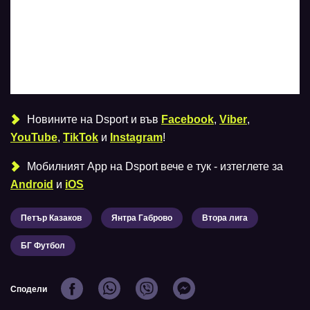
Новините на Dsport и във
Facebook
,
Viber
,
YouTube
,
TikTok
и
Instagram
!
Мобилният Аpp на Dsport вече е тук - изтеглете за
Android
и
iOS
Петър Казаков
Янтра Габрово
Втора лига
БГ Футбол
Сподели