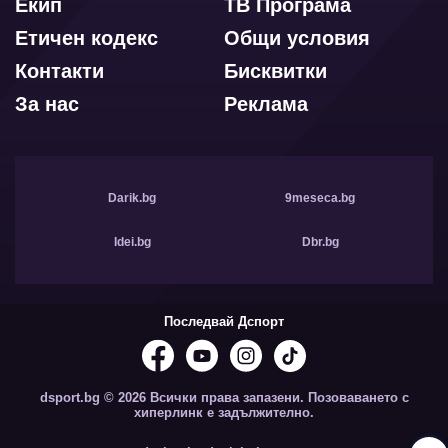
Екип
ТВ Програма
Етичен кодекс
Общи условия
Контакти
Бисквитки
За нас
Реклама
Darik.bg
9meseca.bg
Idei.bg
Dbr.bg
Последвай Дспорт
dsport.bg © 2026 Всички права запазени. Позоваването с
хиперлинк е задължително.