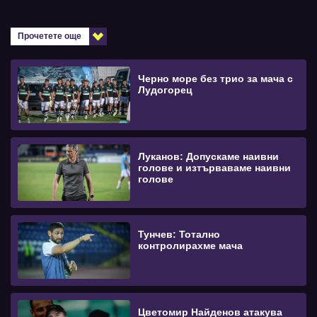
Прочетете още
Черно море без трио за мача с
Лудогорец
Луканов: Допускаме наивни
голове и изтърваваме наивни
голове
Тунчев: Тотално
контролирахме мача
Цветомир Найденов атакува