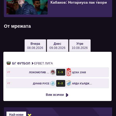
Кабаков: Нотариуса пак твори
От мрежата
Вчера
Днес
Утре
08.08.2026
09.08.2026
10.08.2026
БГ ФУТБОЛ
EFBET ЛИГА
1
3
ЛОКОМОТИВ СОФИЯ
ЦСКА 1948
FT
0
2
ДУНАВ РУСЕ
АРДА КЪРДЖАЛИ
FT
Виж всички
Най-нови