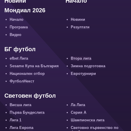
Новини
Начало
Мондиал 2026
Начало
Новини
Програма
Резултати
Видео
БГ футбол
efbet Лига
Втора лига
Sesame Купа на България
Зимна подготовка
Национален отбор
Евротурнири
ФутболНекст
Световен футбол
Висша лига
Ла Лига
Първа Бундеслига
Серия А
Лига 1
Шампионска лига
Лига Европа
Световно първенство по