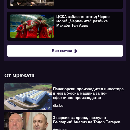
ЦСКА заблестя отвъд Черно
море! „Червените“ разбиха
Макаби Тел Авив
Виж всички
От мрежата
Панагюрски производител инвестира
в нова 5-осна машина за по-
ефективно производство
dbr.bg
3 версии за дрона, нахлул в
България! Анализ на Тодор Тагарев